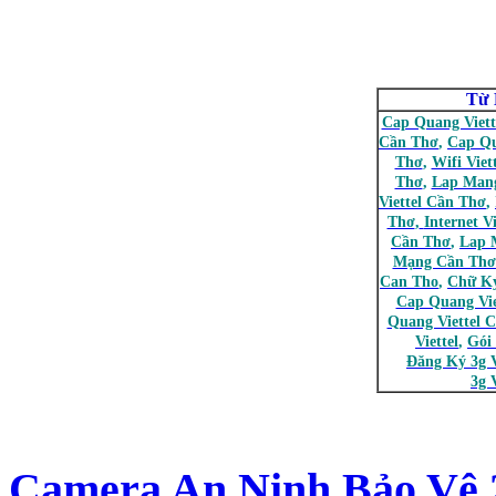
Từ 
Cap Quang Viett
Cần Thơ
,
Cap Q
Thơ
,
Wifi Viet
Thơ
,
Lap Mang
Viettel Cần Thơ
,
Thơ
,
Internet V
Cần Thơ
,
Lap 
Mạng Cần Thơ
Can Tho
,
Chữ Ký
Cap Quang Vie
Quang Viettel 
Viettel
,
Gói
Đăng Ký 3g V
3g V
Camera An Ninh Bảo Vệ 