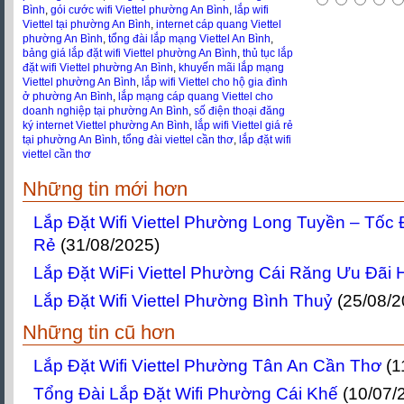
Bình
,
gói cước wifi Viettel phường An Bình
,
lắp wifi
Viettel tại phường An Bình
,
internet cáp quang Viettel
phường An Bình
,
tổng đài lắp mạng Viettel An Bình
,
bảng giá lắp đặt wifi Viettel phường An Bình
,
thủ tục lắp
đặt wifi Viettel phường An Bình
,
khuyến mãi lắp mạng
Viettel phường An Bình
,
lắp wifi Viettel cho hộ gia đình
ở phường An Bình
,
lắp mạng cáp quang Viettel cho
doanh nghiệp tại phường An Bình
,
số điện thoại đăng
ký internet Viettel phường An Bình
,
lắp wifi Viettel giá rẻ
tại phường An Bình
,
tổng đài viettel cần thơ
,
lắp đặt wifi
viettel cần thơ
Những tin mới hơn
Lắp Đặt Wifi Viettel Phường Long Tuyền – Tốc 
Rẻ
(31/08/2025)
Lắp Đặt WiFi Viettel Phường Cái Răng Ưu Đãi 
Lắp Đặt Wifi Viettel Phường Bình Thuỷ
(25/08/2
Những tin cũ hơn
Lắp Đặt Wifi Viettel Phường Tân An Cần Thơ
(1
Tổng Đài Lắp Đặt Wifi Phường Cái Khế
(10/07/