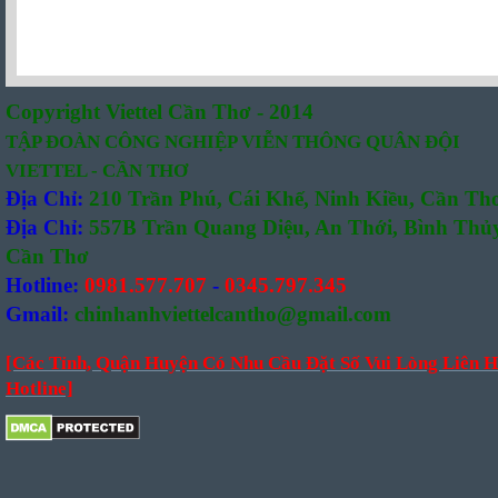
Copyright Viettel Cần Thơ - 2014
TẬP ĐOÀN CÔNG NGHIỆP VIỄN THÔNG QUÂN ĐỘI
VIETTEL - CẦN THƠ
Địa Chỉ:
210 Trần Phú, Cái Khế, Ninh Kiều, Cần Th
Địa Chỉ:
557B Trần Quang Diệu, An Thới, Bình Thủy
Cần Thơ
Hotline:
0981.577.707
-
0345.797.345
Gmail:
chinhanhviettelcantho@gmail.com
[Các Tỉnh, Quận Huyện Có Nhu Cầu Đặt Số Vui Lòng Liên H
Hotline]