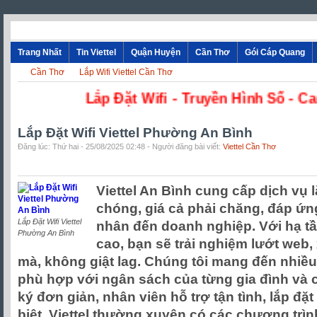
Trang Nhất
Tin Viettel
Quận Huyện
Cần Thơ
Gói Cáp Quang
Cần Thơ
Lắp Wifi Viettel Cần Thơ
Lắp Đặt Wifi - Truyền Hình
Lắp Đặt Wifi Viettel Phường An Bình
Đăng lúc: Thứ hai - 25/08/2025 02:48 - Người đăng bài viết:
Viettel Cần Thơ
Viettel An Bình cung cấp dịch vụ l
chóng, giá cả phải chăng, đáp ứn
Lắp Đặt Wifi Viettel
nhân đến doanh nghiệp. Với hạ t
Phường An Bình
cao, bạn sẽ trải nghiệm lướt web
mà, không giật lag. Chúng tôi mang đến nhiề
phù hợp với ngân sách của từng gia đình và c
ký đơn giản, nhân viên hỗ trợ tận tình, lắp đặt
biệt, Viettel thường xuyên có các chương trì