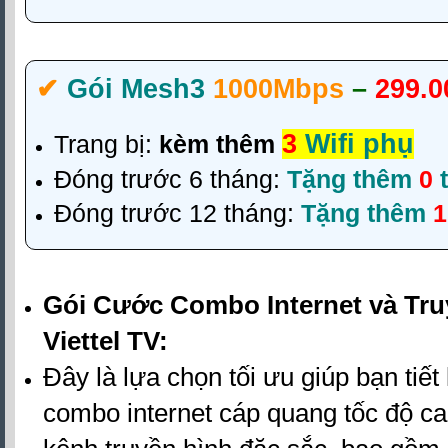
✔‎
Gói Mesh3
1000Mbps
–
299.0
3
Wifi phụ
Trang bị:
kèm thêm
Đóng trước 6 tháng:
Tặng thêm
0
t
Đóng trước 12 tháng:
Tặng thêm
Gói Cước Combo Internet và Tru
Viettel TV:
Đây là lựa chọn tối ưu giúp bạn tiết
combo internet cáp quang tốc độ c