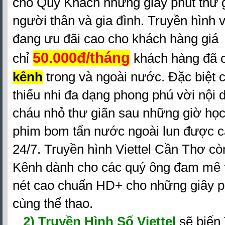
cho Quý Khách những giây phút thư g
người thân và gia đình. Truyền hình v
đang ưu đãi cao cho khách hàng giá
50.000đ/tháng
chỉ
khách hàng đã 
kênh
trong và ngoài nước. Đặc biệt
thiếu nhi đa dạng phong phú vời nội 
cháu nhỏ thư giãn sau những giờ học
phim bom tấn nước ngoài lun được cậ
24/7. Truyền hình Viettel Cần Thơ cò
Kênh dành cho các quý ông đam mê t
nét cao chuẩn HD+ cho những giây p
cùng thể thao.
2)
Truyền Hình Số Viettel
sẽ biến