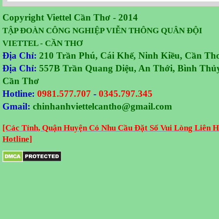
Copyright Viettel Cần Thơ - 2014
TẬP ĐOÀN CÔNG NGHIỆP VIỄN THÔNG QUÂN ĐỘI
VIETTEL - CẦN THƠ
Địa Chỉ:
210 Trần Phú, Cái Khế, Ninh Kiều, Cần Th
Địa Chỉ:
557B Trần Quang Diệu, An Thới, Bình Thủy
Cần Thơ
Hotline:
0981.577.707
-
0345.797.345
Gmail:
chinhanhviettelcantho@gmail.com
[Các Tỉnh, Quận Huyện Có Nhu Cầu Đặt Số Vui Lòng Liên H
Hotline]