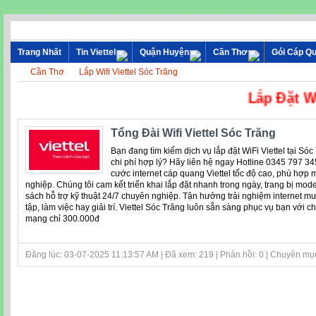
Trang Nhất
Tin Viettel
Quận Huyện
Cần Thơ
Gói Cáp Q
Cần Thơ
Lắp Wifi Viettel Sóc Trăng
Lắp Đặt Wifi -
Tổng Đài Wifi Viettel Sóc Trăng
Bạn đang tìm kiếm dịch vụ lắp đặt WiFi Viettel tại Só
chi phí hợp lý? Hãy liên hệ ngay Hotline 0345 797 34
cước internet cáp quang Viettel tốc độ cao, phù hợp 
nghiệp. Chúng tôi cam kết triển khai lắp đặt nhanh trong ngày, trang bị mod
sách hỗ trợ kỹ thuật 24/7 chuyên nghiệp. Tận hưởng trải nghiệm internet 
tập, làm việc hay giải trí. Viettel Sóc Trăng luôn sẵn sàng phục vụ bạn với ch
mạng chỉ 300.000đ
Đăng lúc: 03-07-2025 11:13:57 AM | Đã xem: 219 | Phản hồi: 0 | Chuyên mụ