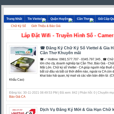
Trang Nhất
Tin Viettel
Quận Huyện
Cần Thơ
Gói Cáp Q
Chữ Ký Số
Giới Thiệu & Báo Giá
Lắp Đặt Wifi - Truyền Hình Số - C
☎ Đăng Ký Chữ Ký Số Viettel & Gia H
Cần Thơ Khuyến mãi
☎ ✅‎ Hotline: 0981.577.707 - 0345.797.345 , ☎ Chữ 
lớn cho cty, doanh nghiệp tại Cần Thơ, Báo Giá - Ch
Mãi Lớn. Chữ ký số Viettel - CA giúp người nộp thuế 
bất cứ đâu và bất cứ thời điểm nào, ngoài ra CA còn 
khai báo hải quan, ký mail và các văn bản điện tử. (C
Khấu Cao)
Đăng lúc: 30-11-2021 08:49:53 PM | Đã xem: 842 | Phản hồi: 0 | Chuyên mụ
Báo Giá CA
Dịch Vụ Đăng Ký Mới & Gia Hạn Chữ k