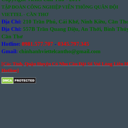
TẬP ĐOÀN CÔNG NGHIỆP VIỄN THÔNG QUÂN ĐỘI
VIETTEL - CẦN THƠ
Địa Chỉ:
210 Trần Phú, Cái Khế, Ninh Kiều, Cần Th
Địa Chỉ:
557B Trần Quang Diệu, An Thới, Bình Thủy
Cần Thơ
Hotline:
0981.577.707
-
0345.797.345
Gmail:
chinhanhviettelcantho@gmail.com
[Các Tỉnh, Quận Huyện Có Nhu Cầu Đặt Số Vui Lòng Liên H
Hotline]