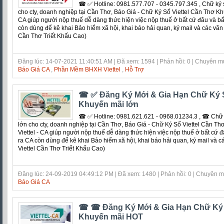
☎ ✅‎ Hotline: 0981.577.707 - 0345.797.345 , Chữ ký 
cho cty, doanh nghiệp tại Cần Thơ, Báo Giá - Chữ Ký Số Viettel Cần Thơ Kh
CA giúp người nộp thuế dễ dàng thức hiện việc nộp thuế ở bất cứ đâu và bấ
còn dùng để kê khai Bảo hiểm xã hội, khai báo hải quan, ký mail và các văn 
Cần Thơ Triết Khấu Cao)
Đăng lúc: 14-07-2021 11:40:51 AM | Đã xem: 1594 | Phản hồi: 0 | Chuyên m
Báo Giá CA
,
Phần Mềm BHXH Viettel
,
Hỗ Trợ
☎ ✅‎ Đăng Ký Mới & Gia Hạn Chữ Ký S
Khuyến mãi lớn
☎ ✅‎ Hotline: 0981.621.621 - 0968.01234.3 , ☎ Chữ 
lớn cho cty, doanh nghiệp tại Cần Thơ, Báo Giá - Chữ Ký Số Viettel Cần T
Viettel - CA giúp người nộp thuế dễ dàng thức hiện việc nộp thuế ở bất cứ đ
ra CA còn dùng để kê khai Bảo hiểm xã hội, khai báo hải quan, ký mail và c
Viettel Cần Thơ Triết Khấu Cao)
Đăng lúc: 24-09-2019 04:49:12 PM | Đã xem: 1480 | Phản hồi: 0 | Chuyên 
Báo Giá CA
☎ ☎ Đăng Ký Mới & Gia Hạn Chữ Ký S
Khuyến mãi HOT