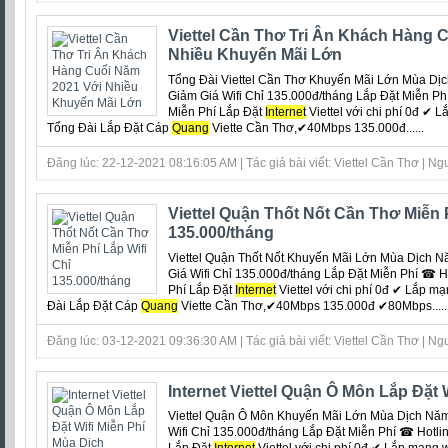
Viettel Cần Thơ Tri Ân Khách Hàng 
Nhiều Khuyến Mãi Lớn
Tổng Đài Viettel Cần Thơ Khuyến Mãi Lớn Mùa Dị
Giảm Giá Wifi Chỉ 135.000đ/tháng Lắp Đặt Miễn P
Miễn Phí Lắp Đặt
Internet
Viettel với chi phí 0đ ‎✔ 
Tổng Đài Lắp Đặt Cáp
Quang
Viette Cần Thơ,✔40Mbps 135.000đ......
Đăng lúc: 22-12-2021 08:16:05 AM | Tác giả bài viết: Viettel Cần Thơ | Ngu
Viettel Quận Thốt Nốt Cần Thơ Miễn P
135.000/tháng
Viettel Quận Thốt Nốt Khuyến Mãi Lớn Mùa Dịch 
Giá Wifi Chỉ 135.000đ/tháng Lắp Đặt Miễn Phí ☎ 
Phí Lắp Đặt
Internet
Viettel với chi phí 0đ ‎✔ Lắp mạ
Đài Lắp Đặt Cáp
Quang
Viette Cần Thơ,✔40Mbps 135.000đ ✔80Mbps.....
Đăng lúc: 03-12-2021 09:36:30 AM | Tác giả bài viết: Viettel Cần Thơ | Ngu
Internet Viettel Quận Ô Môn Lắp Đặt 
Viettel Quận Ô Môn Khuyến Mãi Lớn Mùa Dịch Nă
Wifi Chỉ 135.000đ/tháng Lắp Đặt Miễn Phí ☎ Hotl