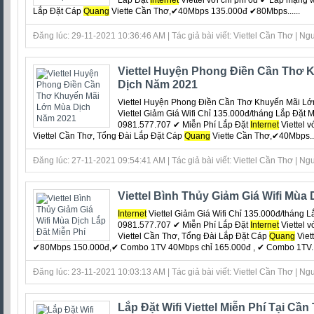
Lắp Đặt
Internet
Viettel với chi phí 0đ ‎✔ Lắp mạng w
Lắp Đặt Cáp
Quang
Viette Cần Thơ,✔40Mbps 135.000đ ✔80Mbps......
Đăng lúc: 29-11-2021 10:36:46 AM | Tác giả bài viết: Viettel Cần Thơ | Ngu
Viettel Huyện Phong Điền Cần Thơ 
Dịch Năm 2021
Viettel Huyện Phong Điền Cần Thơ Khuyến Mãi L
Viettel Giảm Giá Wifi Chỉ 135.000đ/tháng Lắp Đặt 
0981.577.707 ✔ Miễn Phí Lắp Đặt
Internet
Viettel v
Viettel Cần Thơ, Tổng Đài Lắp Đặt Cáp
Quang
Viette Cần Thơ,✔40Mbps...
Đăng lúc: 27-11-2021 09:54:41 AM | Tác giả bài viết: Viettel Cần Thơ | Ngu
Viettel Bình Thủy Giảm Giá Wifi Mùa 
Internet
Viettel Giảm Giá Wifi Chỉ 135.000đ/tháng 
0981.577.707 ✔ Miễn Phí Lắp Đặt
Internet
Viettel v
Viettel Cần Thơ, Tổng Đài Lắp Đặt Cáp
Quang
Viet
✔80Mbps 150.000đ,✔ Combo 1TV 40Mbps chỉ 165.000đ , ✔ Combo 1TV...
Đăng lúc: 23-11-2021 10:03:13 AM | Tác giả bài viết: Viettel Cần Thơ | Ngu
Lắp Đặt Wifi Viettel Miễn Phí Tại Cầ