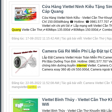
Cửa Hàng Viettel Ninh Kiều Tặng Si
Cáp Quang
Cửa Hàng Viettel Ninh Kiều - Viettel Cần Thơ Khu
Chỉ 150.000đ/tháng ☎ Hotline: ☎ 0981.577.707 ✔
Viettel với chi phí 0đ ‎✔ Lắp mạng wifi Viettel Cần
Quang
Viette Cần Thơ,✔40Mbps 135.000đ ✔80Mbps 150.000đ,✔ Combo 1T
Đăng lúc: 17-08-2022 11:15:42 AM | Tác giả bài viết: Viettel Cần Thơ | Ngu
Camera Giá Rẻ Miễn Phí Lắp Đặt tại
Lắp Đặt Camera Viettel Hoàn Toàn Miễn Phí.Camer
Phí Bảo Dưỡng Trọn Đời. Hotline: 0981.577.707 Vi
chóng trên đường truyền
internet
Viettel. Camera C
Camera xoay 360 độ chỉ 550.000đ, Camera ngoài trời
Đăng lúc: 22-05-2022 11:52:08 AM | Tác giả bài viết: Camera Viettel Cần T
mangviettel
can
tho
.vn
Viettel Bình Thủy - Viettel Cần Thơ
Wifi
Viettel Bình Thủy - Viettel Cần Thơ Khuyến Mãi Lắ