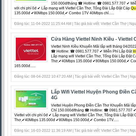
150.000đ/tháng ☎ Hotline: ☎ 0981.577.707 ✔ Miễ
với chi phí 0đ ‎✔ Lắp mạng wifi Viettel Cần Thơ, Tổng Đài Lắp Đặt Cáp
Qu
135.000đ ✔80Mbps 150.000đ,✔ Combo 1TV 40Mbps chỉ......
Đăng lúc: 11-04-2022 11:25:44 AM | Tác giả bài viết: Viettel Cần Thơ | Ngu
Cửa Hàng Viettel Ninh Kiều - Viettel
Viettel Ninh Kiều Khuyến Mãi lắp wifi tháng 04/20
☎ Hotline: ☎ 0981.577.707 ✔ Miễn Phí Lắp Đặt
In
Lắp mạng wifi Viettel Cần Thơ, Tổng Đài Lắp Đặt 
Thơ,✔40Mbps 135.000đ ✔80Mbps 150.000đ,✔ Co
165.000đ......
Đăng lúc: 08-04-2022 10:47:20 AM | Tác giả bài viết: Viettel Cần Thơ | Ngu
Lắp Wifi Viettel Huyện Phong Điền 
4G
Viettel Huyện Phong Điền Cần Thơ Khuyến Mãi lắp 
Chỉ 150.000đ/tháng ☎ Hotline: ☎ 0981.577.707 ✔
Viettel với chi phí 0đ ‎✔ Lắp mạng wifi Viettel Cần Thơ, Tổng Đài Lắp Đặt
Thơ,✔40Mbps 135.000đ ✔80Mbps 150.000đ,✔ Combo 1TV......
Đăng lúc: 16-03-2022 11:36:19 AM | Tác giả bài viết: Viettel Cần Thơ | Ngu