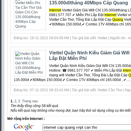
135.000đ/tháng 40Mbps Cáp Quang
Internet
Viettel Giảm Giá Wifi Chỉ 135.000đ/tháng 
0981.577.707 ✔ Miễn Phí Lắp Đặt
Internet
Viettel v
Viettel Cần Thơ, Tổng Đài Lắp Đặt Cáp
Quang
Viet
✔80Mbps 150.000đ,✔ Combo 1TV 40Mbps chỉ 165.0
Đăng lúc: 19-11-2021 09:04:09 AM | Tác giả bài viết: Viettel | Nguồn tin : 
Viettel Quận Ninh Kiều Giảm Giá Wifi
Lắp Đặt Miễn Phí
Viettel Quận Ninh Kiều Giảm Giá Wifi Chỉ 135.000
Hotline: ☎ 0981.577.707 ✔ Miễn Phí Lắp Đặt
Inter
mạng wifi Viettel Cần Thơ, Tổng Đài Lắp Đặt Cáp
Q
135.000đ ✔80Mbps 150.000đ,✔ Combo 1TV 40Mbps chỉ 165.000đ , ✔.....
Đăng lúc: 07-11-2021 09:33:43 AM | Tác giả bài viết: Viettel Cần Thơ | Ngu
1
,
2
,
3
Trang sau
Tìm thấy tổng cộng 58 kết quả
Nếu kết quả này không như mong đợi, bạn hãy thử sử dụng công cụ tìm kiế
Mở rộng trên Internet :