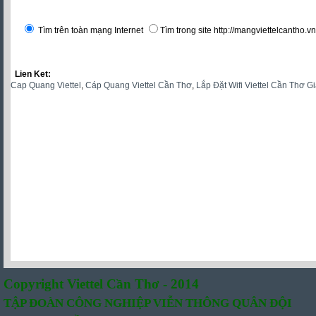
Tìm trên toàn mạng Internet
Tìm trong site http://mangviettelcantho.vn
Lien Ket:
Cap Quang Viettel
,
Cáp Quang Viettel Cần Thơ
,
Lắp Đặt Wifi Viettel Cần Thơ G
Copyright Viettel Cần Thơ - 2014
TẬP ĐOÀN CÔNG NGHIỆP VIỄN THÔNG QUÂN ĐỘI