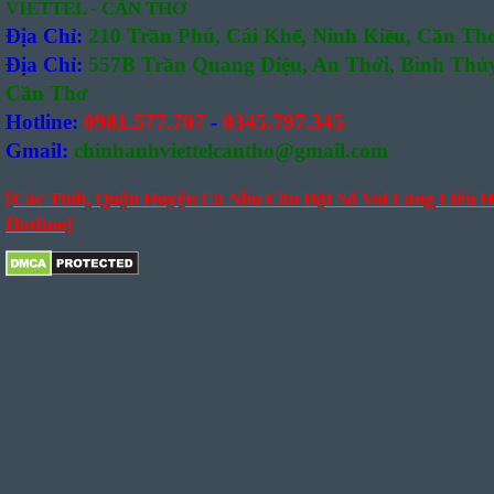
VIETTEL - CẦN THƠ
Địa Chỉ:
210 Trần Phú, Cái Khế, Ninh Kiều, Cần Th
Địa Chỉ:
557B Trần Quang Diệu, An Thới, Bình Thủy
Cần Thơ
Hotline:
0981.577.707
-
0345.797.345
Gmail:
chinhanhviettelcantho@gmail.com
[Các Tỉnh, Quận Huyện Có Nhu Cầu Đặt Số Vui Lòng Liên H
Hotline]