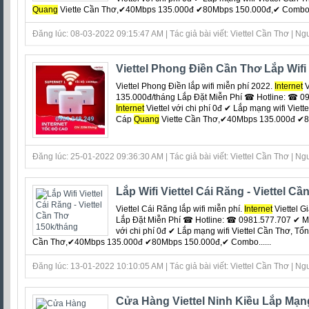
Quang
Viette Cần Thơ,✔40Mbps 135.000đ ✔80Mbps 150.000đ,✔ Combo 1T
Đăng lúc: 08-03-2022 09:15:47 AM | Tác giả bài viết: Viettel Cần Thơ | Ngu
Viettel Phong Điền Cần Thơ Lắp Wif
Viettel Phong Điền lắp wifi miễn phí 2022.
Internet
V
135.000đ/tháng Lắp Đặt Miễn Phí ☎ Hotline: ☎ 09
Internet
Viettel với chi phí 0đ ‎✔ Lắp mạng wifi Viet
Cáp
Quang
Viette Cần Thơ,✔40Mbps 135.000đ ✔80
Đăng lúc: 25-01-2022 09:36:30 AM | Tác giả bài viết: Viettel Cần Thơ | Ngu
Lắp Wifi Viettel Cái Răng - Viettel C
Viettel Cái Răng lắp wifi miễn phí.
Internet
Viettel G
Lắp Đặt Miễn Phí ☎ Hotline: ☎ 0981.577.707 ✔ M
với chi phí 0đ ‎✔ Lắp mạng wifi Viettel Cần Thơ, T
Cần Thơ,✔40Mbps 135.000đ ✔80Mbps 150.000đ,✔ Combo......
Đăng lúc: 13-01-2022 10:10:05 AM | Tác giả bài viết: Viettel Cần Thơ | Ngu
Cửa Hàng Viettel Ninh Kiều Lắp Mạng