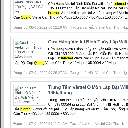
Cửa Hàng Viettel Ninh Kiều lắp wifi giá rẻ.
Internet
V
135.000đ/tháng Lắp Đặt Miễn Phí ☎ Hotline: ☎ 09
Internet
Viettel với chi phí 0đ ‎✔ Lắp mạng wifi Viet
Cáp
Quang
Viette Cần Thơ,✔40Mbps 135.000đ ✔80Mbps 150.000đ,✔.....
Đăng lúc: 08-01-2022 10:52:10 AM | Tác giả bài viết: Viettel Cần Thơ | Ngu
Cửa Hàng Viettel Bình Thủy Lắp Wifi
Cửa Hàng Viettel Bình Thủy Khuyến Mãi Lớn Năm
Wifi Chỉ 135.000đ/tháng Lắp Đặt Miễn Phí ☎ Hotl
Lắp Đặt
Internet
Viettel với chi phí 0đ ‎✔ Lắp mạng w
Lắp Đặt Cáp
Quang
Viette Cần Thơ,✔40Mbps 135.000đ ✔80Mbps......
Đăng lúc: 07-01-2022 09:28:27 AM | Tác giả bài viết: Viettel Cần Thơ | Ngu
Trung Tâm Viettel Ô Môn Lắp Đặt Wifi
135k/tháng
Trung Tâm Viettel Ô Môn Khuyến Mãi Lớn Năm 20
Chỉ 135.000đ/tháng Lắp Đặt Miễn Phí ☎ Hotline: 
Đặt
Internet
Viettel với chi phí 0đ ‎✔ Lắp mạng wifi Viettel Cần Thơ, Tổng
Cần Thơ,✔40Mbps 135.000đ ✔80Mbps......
Đăng lúc: 07-01-2022 09:11:24 AM | Tác giả bài viết: Viettel Cần Thơ | Ngu