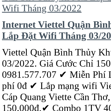
Internet Viettel Quận B
Lắp Đặt Wifi Tháng 03/2
Viettel Quận Bình Thủy
Kh
03/2022. Giá Cước Chỉ 15
0981.577.707 ✔ Miễn Phí Lắ
phí 0đ ‎✔ Lắp mạng wifi Vi
Cáp
Quang
Viette
Cần
Thơ
150.000đ,✔ Combo 1TV 40M