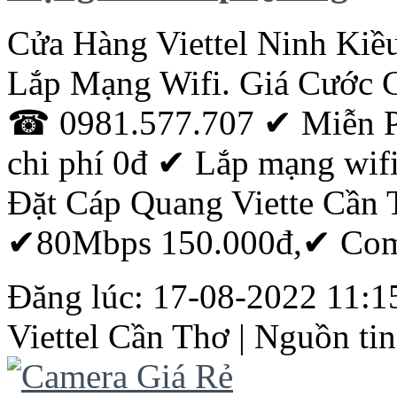
Cửa Hàng Viettel Ninh Kiều
Lắp Mạng Wifi. Giá Cước 
☎ 0981.577.707 ✔ Miễn Phí
chi phí 0đ ‎✔ Lắp mạng wifi
Đặt
Cáp
Quang
Viette
Cần
✔80Mbps 150.000đ,✔ Comb
Đăng lúc: 17-08-2022 11:15
Viettel
Cần
Thơ
| Nguồn tin