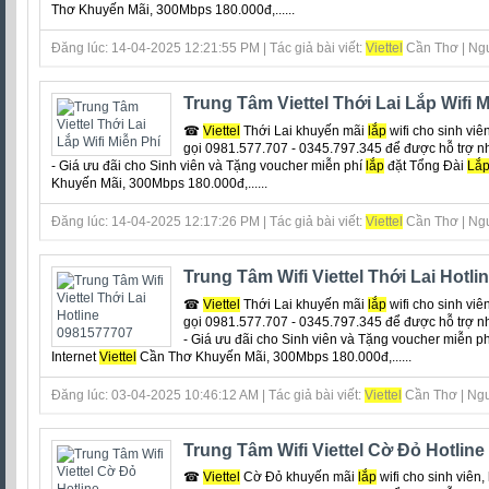
Thơ Khuyến Mãi, 300Mbps 180.000đ,......
Đăng lúc: 14-04-2025 12:21:55 PM | Tác giả bài viết:
Viettel
Cần Thơ | Ngu
Trung Tâm Viettel Thới Lai Lắp Wifi M
☎
Viettel
Thới Lai khuyến mãi
lắp
wifi cho sinh viê
gọi 0981.577.707 - 0345.797.345 để được hỗ trợ n
- Giá ưu đãi cho Sinh viên và Tặng voucher miễn phí
lắp
đặt Tổng Đài
Lắ
Khuyến Mãi, 300Mbps 180.000đ,......
Đăng lúc: 14-04-2025 12:17:26 PM | Tác giả bài viết:
Viettel
Cần Thơ | Ngu
Trung Tâm Wifi Viettel Thới Lai Hotl
☎
Viettel
Thới Lai khuyến mãi
lắp
wifi cho sinh viê
gọi 0981.577.707 - 0345.797.345 để được hỗ trợ n
- Giá ưu đãi cho Sinh viên và Tặng voucher miễn p
Internet
Viettel
Cần Thơ Khuyến Mãi, 300Mbps 180.000đ,......
Đăng lúc: 03-04-2025 10:46:12 AM | Tác giả bài viết:
Viettel
Cần Thơ | Ngu
Trung Tâm Wifi Viettel Cờ Đỏ Hotlin
☎
Viettel
Cờ Đỏ khuyến mãi
lắp
wifi cho sinh viên,