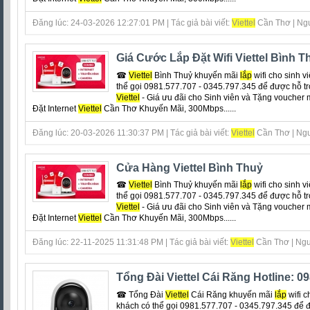
Đăng lúc: 24-03-2026 12:27:01 PM | Tác giả bài viết:
Viettel
Cần Thơ | Ngu
Giá Cước Lắp Đặt Wifi Viettel Bình T
☎
Viettel
Bình Thuỷ khuyến mãi
lắp
wifi cho sinh v
thể gọi 0981.577.707 - 0345.797.345 để được hỗ tr
Viettel
- Giá ưu đãi cho Sinh viên và Tặng voucher 
Đặt Internet
Viettel
Cần Thơ Khuyến Mãi, 300Mbps......
Đăng lúc: 20-03-2026 11:30:37 PM | Tác giả bài viết:
Viettel
Cần Thơ | Ngu
Cửa Hàng Viettel Bình Thuỷ
☎
Viettel
Bình Thuỷ khuyến mãi
lắp
wifi cho sinh v
thể gọi 0981.577.707 - 0345.797.345 để được hỗ tr
Viettel
- Giá ưu đãi cho Sinh viên và Tặng voucher 
Đặt Internet
Viettel
Cần Thơ Khuyến Mãi, 300Mbps......
Đăng lúc: 22-11-2025 11:31:48 PM | Tác giả bài viết:
Viettel
Cần Thơ | Ngu
Tổng Đài Viettel Cái Răng Hotline: 
☎ Tổng Đài
Viettel
Cái Răng khuyến mãi
lắp
wifi c
khách có thể gọi 0981.577.707 - 0345.797.345 để đ