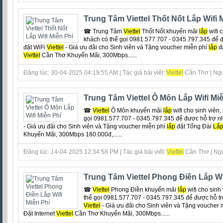
Trung Tâm Viettel Thốt Nốt Lắp Wifi 
☎ Trung Tâm
Viettel
Thốt Nốt khuyến mãi
lắp
wifi c
khách có thể gọi 0981.577.707 - 0345.797.345 để đ
đặt WiFi
Viettel
- Giá ưu đãi cho Sinh viên và Tặng voucher miễn phí
lắp
đ
Viettel
Cần Thơ Khuyến Mãi, 300Mbps......
Đăng lúc: 30-04-2025 04:19:55 AM | Tác giả bài viết:
Viettel
Cần Thơ | Ngu
Trung Tâm Viettel Ô Môn Lắp Wifi Mi
☎
Viettel
Ô Môn khuyến mãi
lắp
wifi cho sinh viên,
gọi 0981.577.707 - 0345.797.345 để được hỗ trợ n
- Giá ưu đãi cho Sinh viên và Tặng voucher miễn phí
lắp
đặt Tổng Đài
Lắ
Khuyến Mãi, 300Mbps 180.000đ,......
Đăng lúc: 14-04-2025 12:34:58 PM | Tác giả bài viết:
Viettel
Cần Thơ | Ngu
Trung Tâm Viettel Phong Điền Lắp Wi
☎
Viettel
Phong Điền khuyến mãi
lắp
wifi cho sinh 
thể gọi 0981.577.707 - 0345.797.345 để được hỗ tr
Viettel
- Giá ưu đãi cho Sinh viên và Tặng voucher 
Đặt Internet
Viettel
Cần Thơ Khuyến Mãi, 300Mbps......