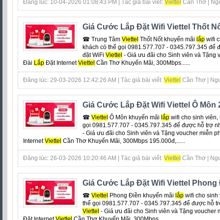
Đăng lúc: 10-04-2026 01:08:43 PM | Tác giả bài viết:
Viettel
Cần Thơ | Ngu
Giá Cước Lắp Đặt Wifi Viettel Thốt N
☎ Trung Tâm
Viettel
Thốt Nốt khuyến mãi
lắp
wifi c
khách có thể gọi 0981.577.707 - 0345.797.345 để đ
đặt WiFi
Viettel
- Giá ưu đãi cho Sinh viên và Tặng
Đài
Lắp
Đặt Internet
Viettel
Cần Thơ Khuyến Mãi, 300Mbps......
Đăng lúc: 29-03-2026 12:42:26 AM | Tác giả bài viết:
Viettel
Cần Thơ | Ngu
Giá Cước Lắp Đặt Wifi Viettel Ô Môn
☎
Viettel
Ô Môn khuyến mãi
lắp
wifi cho sinh viên,
gọi 0981.577.707 - 0345.797.345 để được hỗ trợ n
- Giá ưu đãi cho Sinh viên và Tặng voucher miễn p
Internet
Viettel
Cần Thơ Khuyến Mãi, 300Mbps 195.000đ,......
Đăng lúc: 26-03-2026 10:20:46 AM | Tác giả bài viết:
Viettel
Cần Thơ | Ngu
Giá Cước Lắp Đặt Wifi Viettel Phong
☎
Viettel
Phong Điền khuyến mãi
lắp
wifi cho sinh 
thể gọi 0981.577.707 - 0345.797.345 để được hỗ tr
Viettel
- Giá ưu đãi cho Sinh viên và Tặng voucher 
Đặt Internet
Viettel
Cần Thơ Khuyến Mãi, 300Mbps......