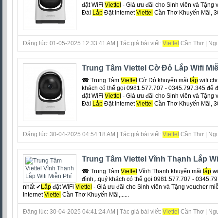
đặt WiFi
Viettel
- Giá ưu đãi cho Sinh viên và Tặng
Đài
Lắp
Đặt Internet
Viettel
Cần Thơ Khuyến Mãi, 30
Đăng lúc: 01-05-2025 12:33:41 AM | Tác giả bài viết:
Viettel
Cần Thơ | Ngu
Trung Tâm Viettel Cờ Đỏ Lắp Wifi Mi
☎ Trung Tâm
Viettel
Cờ Đỏ khuyến mãi
lắp
wifi ch
khách có thể gọi 0981.577.707 - 0345.797.345 để đ
đặt WiFi
Viettel
- Giá ưu đãi cho Sinh viên và Tặng
Đài
Lắp
Đặt Internet
Viettel
Cần Thơ Khuyến Mãi, 30
Đăng lúc: 30-04-2025 04:54:18 AM | Tác giả bài viết:
Viettel
Cần Thơ | Ngu
Trung Tâm Viettel Vĩnh Thạnh Lắp Wi
☎ Trung Tâm
Viettel
Vĩnh Thạnh khuyến mãi
lắp
wi
đình,..quý khách có thể gọi 0981.577.707 - 0345.7
nhất ✔‎
Lắp
đặt WiFi
Viettel
- Giá ưu đãi cho Sinh viên và Tặng voucher mi
Internet
Viettel
Cần Thơ Khuyến Mãi,......
Đăng lúc: 30-04-2025 04:41:24 AM | Tác giả bài viết:
Viettel
Cần Thơ | Ngu