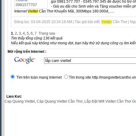
gọi 0981.577.707 - 0345.797.345 để được hỗ trợ n
- Giá ưu đãi cho Sinh viên và Tặng voucher miễn p
Internet
Viettel
Cần Thơ Khuyến Mãi, 300Mbps 180.000đ,......
Đăng lúc: 03-04-2025 10:34:18 AM | Tác giả bài viết:
Viettel
Cần Thơ | Ngu
1
,
2
,
3
,
4
,
5
,
6
,
7
Trang sau
Tìm thấy tổng cộng 136 kết quả
Nếu kết quả này không như mong đợi, bạn hãy thử sử dụng công cụ tìm kiế
Mở rộng trên Internet :
Tìm trên toàn mạng Internet
Tìm trong site http://mangviettelcantho.vn
Lien Ket:
Cap Quang Viettel
,
Cáp Quang Viettel Cần Thơ
,
Lắp Đặt Wifi Viettel Cần Thơ G