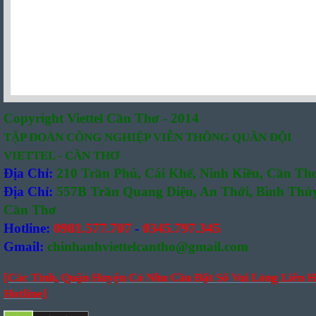
Copyright Viettel Cần Thơ - 2014
TẬP ĐOÀN CÔNG NGHIỆP VIỄN THÔNG QUÂN ĐỘI
VIETTEL - CẦN THƠ
Địa Chỉ:
210 Trần Phú, Cái Khế, Ninh Kiều, Cần Th
Địa Chỉ:
557B Trần Quang Diệu, An Thới, Bình Thủy
Cần Thơ
Hotline:
0981.577.707
-
0345.797.345
Gmail:
chinhanhviettelcantho@gmail.com
[Các Tỉnh, Quận Huyện Có Nhu Cầu Đặt Số Vui Lòng Liên H
Hotline]