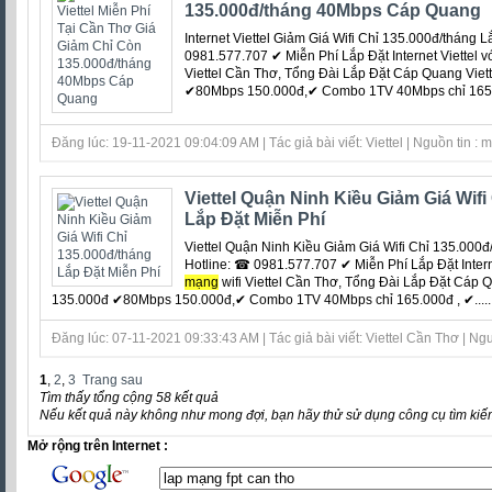
135.000đ/tháng 40Mbps Cáp Quang
Internet Viettel Giảm Giá Wifi Chỉ 135.000đ/tháng
0981.577.707 ✔ Miễn Phí Lắp Đặt Internet Viettel vớ
Viettel Cần Thơ, Tổng Đài Lắp Đặt Cáp Quang Vi
✔80Mbps 150.000đ,✔ Combo 1TV 40Mbps chỉ 165.0
Đăng lúc: 19-11-2021 09:04:09 AM | Tác giả bài viết: Viettel | Nguồn tin : 
Viettel Quận Ninh Kiều Giảm Giá Wifi
Lắp Đặt Miễn Phí
Viettel Quận Ninh Kiều Giảm Giá Wifi Chỉ 135.000
Hotline: ☎ 0981.577.707 ✔ Miễn Phí Lắp Đặt Internet
mạng
wifi Viettel Cần Thơ, Tổng Đài Lắp Đặt Cáp
135.000đ ✔80Mbps 150.000đ,✔ Combo 1TV 40Mbps chỉ 165.000đ , ✔.....
Đăng lúc: 07-11-2021 09:33:43 AM | Tác giả bài viết: Viettel Cần Thơ | Ngu
1
,
2
,
3
Trang sau
Tìm thấy tổng cộng 58 kết quả
Nếu kết quả này không như mong đợi, bạn hãy thử sử dụng công cụ tìm kiế
Mở rộng trên Internet :