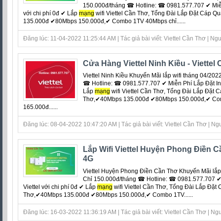
150.000đ/tháng ☎ Hotline: ☎ 0981.577.707 ✔ Miễn 
với chi phí 0đ ‎✔ Lắp
mạng
wifi Viettel Cần Thơ, Tổng Đài Lắp Đặt Cáp 
135.000đ ✔80Mbps 150.000đ,✔ Combo 1TV 40Mbps chỉ......
Đăng lúc: 11-04-2022 11:25:44 AM | Tác giả bài viết: Viettel Cần Thơ | Ngu
Cửa Hàng Viettel Ninh Kiều - Viettel
Viettel Ninh Kiều Khuyến Mãi lắp wifi tháng 04/20
☎ Hotline: ☎ 0981.577.707 ✔ Miễn Phí Lắp Đặt Inter
Lắp
mạng
wifi Viettel Cần Thơ, Tổng Đài Lắp Đặt 
Thơ,✔40Mbps 135.000đ ✔80Mbps 150.000đ,✔ Co
165.000đ......
Đăng lúc: 08-04-2022 10:47:20 AM | Tác giả bài viết: Viettel Cần Thơ | Ngu
Lắp Wifi Viettel Huyện Phong Điền 
4G
Viettel Huyện Phong Điền Cần Thơ Khuyến Mãi lắp 
Chỉ 150.000đ/tháng ☎ Hotline: ☎ 0981.577.707 ✔ 
Viettel với chi phí 0đ ‎✔ Lắp
mạng
wifi Viettel Cần Thơ, Tổng Đài Lắp Đặt
Thơ,✔40Mbps 135.000đ ✔80Mbps 150.000đ,✔ Combo 1TV......
Đăng lúc: 16-03-2022 11:36:19 AM | Tác giả bài viết: Viettel Cần Thơ | Ngu