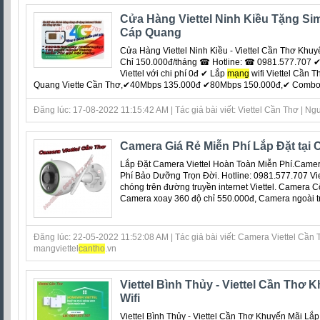
Cửa Hàng Viettel Ninh Kiều Tặng Si
Cáp Quang
Cửa Hàng Viettel Ninh Kiều - Viettel Cần Thơ Khu
Chỉ 150.000đ/tháng ☎ Hotline: ☎ 0981.577.707 ✔ 
Viettel với chi phí 0đ ‎✔ Lắp
mạng
wifi Viettel Cần 
Quang Viette Cần Thơ,✔40Mbps 135.000đ ✔80Mbps 150.000đ,✔ Combo 1T
Đăng lúc: 17-08-2022 11:15:42 AM | Tác giả bài viết: Viettel Cần Thơ | Ngu
Camera Giá Rẻ Miễn Phí Lắp Đặt tại
Lắp Đặt Camera Viettel Hoàn Toàn Miễn Phí.Camer
Phí Bảo Dưỡng Trọn Đời. Hotline: 0981.577.707 Vi
chóng trên đường truyền internet Viettel. Camera C
Camera xoay 360 độ chỉ 550.000đ, Camera ngoài trời
Đăng lúc: 22-05-2022 11:52:08 AM | Tác giả bài viết: Camera Viettel Cần T
mangviettel
can
tho
.vn
Viettel Bình Thủy - Viettel Cần Thơ
Wifi
Viettel Bình Thủy - Viettel Cần Thơ Khuyến Mãi Lắ