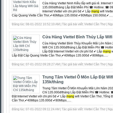
Cửa Hàng Viettel Ninh Kiều lắp wifi giá rẻ. Internet 
135.000đ/tháng Lắp Đặt Miễn Phí ☎ Hotline: ☎ 09
Internet Viettel với chi phí 0đ ‎✔ Lắp
mạng
wifi Viet
Cáp Quang Viette Cần Thơ,✔40Mbps 135.000đ ✔80Mbps 150.000đ,✔.....
Đăng lúc: 08-01-2022 10:52:10 AM | Tác giả bài viết: Viettel Cần Thơ | Ngu
Cửa Hàng Viettel Bình Thủy Lắp Wifi
Cửa Hàng Viettel Bình Thủy Khuyến Mãi Lớn Năm 20
Wifi Chỉ 135.000đ/tháng Lắp Đặt Miễn Phí ☎ Hotl
Lắp Đặt Internet Viettel với chi phí 0đ ‎✔ Lắp
mạng
w
Lắp Đặt Cáp Quang Viette Cần Thơ,✔40Mbps 135.000đ ✔80Mbps......
Đăng lúc: 07-01-2022 09:28:27 AM | Tác giả bài viết: Viettel Cần Thơ | Ngu
Trung Tâm Viettel Ô Môn Lắp Đặt Wifi
135k/tháng
Trung Tâm Viettel Ô Môn Khuyến Mãi Lớn Năm 2022. 
Chỉ 135.000đ/tháng Lắp Đặt Miễn Phí ☎ Hotline: 
Đặt Internet Viettel với chi phí 0đ ‎✔ Lắp
mạng
wifi Viettel Cần Thơ, Tổng 
Cần Thơ,✔40Mbps 135.000đ ✔80Mbps......
Đăng lúc: 07-01-2022 09:11:24 AM | Tác giả bài viết: Viettel Cần Thơ | Ngu