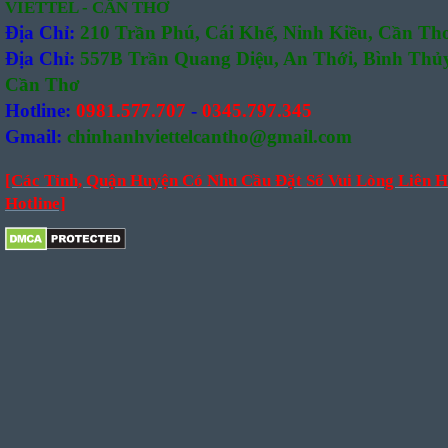
VIETTEL - CẦN THƠ
Địa Chỉ:
210 Trần Phú, Cái Khế, Ninh Kiều, Cần Th
Địa Chỉ:
557B Trần Quang Diệu, An Thới, Bình Thủy
Cần Thơ
Hotline:
0981.577.707
-
0345.797.345
Gmail:
chinhanhviettelcantho@gmail.com
[Các Tỉnh, Quận Huyện Có Nhu Cầu Đặt Số Vui Lòng Liên H
Hotline]