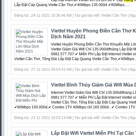
Lắp Đặt Internet Viettel với chi phí 0đ ‎✔ Lắp
mạng
w
Lắp Đặt Cáp Quang Viette Cần Thơ,✔40Mbps 135.000đ ✔80Mbps......
Đăng lúc: 29-11-2021 10:36:46 AM | Tác giả bài viết: Viettel Cần Thơ | Ngu
Viettel Huyện Phong Điền Cần Thơ 
Dịch Năm 2021
Viettel Huyện Phong Điền Cần Thơ Khuyến Mãi Lớn
Viettel Giảm Giá Wifi Chỉ 135.000đ/tháng Lắp Đặt 
0981.577.707 ✔ Miễn Phí Lắp Đặt Internet Viettel vớ
Viettel Cần Thơ, Tổng Đài Lắp Đặt Cáp Quang Viette Cần Thơ,✔40Mbps...
Đăng lúc: 27-11-2021 09:54:41 AM | Tác giả bài viết: Viettel Cần Thơ | Ngu
Viettel Bình Thủy Giảm Giá Wifi Mùa 
Internet Viettel Giảm Giá Wifi Chỉ 135.000đ/tháng
0981.577.707 ✔ Miễn Phí Lắp Đặt Internet Viettel vớ
Viettel Cần Thơ, Tổng Đài Lắp Đặt Cáp Quang Vi
✔80Mbps 150.000đ,✔ Combo 1TV 40Mbps chỉ 165.000đ , ✔ Combo 1TV...
Đăng lúc: 23-11-2021 10:03:13 AM | Tác giả bài viết: Viettel Cần Thơ | Ngu
Lắp Đặt Wifi Viettel Miễn Phí Tại Cầ