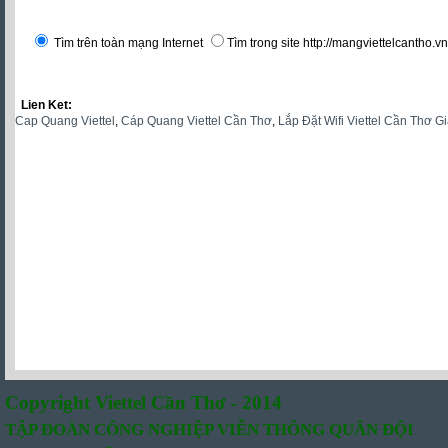
Tìm trên toàn mạng Internet
Tìm trong site http://mangviettelcantho.vn
Lien Ket:
Cap Quang Viettel
,
Cáp Quang Viettel Cần Thơ
,
Lắp Đặt Wifi Viettel Cần Thơ G
Copyright Viettel Cần Thơ - 2014
TẬP ĐOÀN CÔNG NGHIỆP VIỄN THÔNG QUÂN ĐỘI