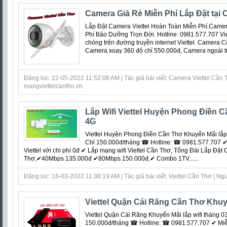
Camera Giá Rẻ Miễn Phí Lắp Đặt tại
Lắp Đặt Camera Viettel Hoàn Toàn Miễn Phí.Camer
Phí Bảo Dưỡng Trọn Đời. Hotline: 0981.577.707 Vi
chóng trên đường truyền internet Viettel. Camera C
Camera xoay 360 độ chỉ 550.000đ, Camera ngoài trời
Đăng lúc: 22-05-2022 11:52:08 AM | Tác giả bài viết: Camera Viettel Cần T
mangviettelcantho.vn
Lắp Wifi Viettel Huyện Phong Điền 
4G
Viettel Huyện Phong Điền Cần Thơ Khuyến Mãi lắp 
Chỉ 150.000đ/tháng ☎ Hotline: ☎ 0981.577.707 ✔ 
Viettel với chi phí 0đ ‎✔ Lắp mạng wifi Viettel Cần Thơ, Tổng Đài Lắp Đặ
Thơ,✔40Mbps 135.000đ ✔80Mbps 150.000đ,✔ Combo 1TV......
Đăng lúc: 16-03-2022 11:36:19 AM | Tác giả bài viết: Viettel Cần Thơ | Ngu
Viettel Quận Cái Răng Cần Thơ Khuy
Viettel Quận Cái Răng Khuyến Mãi lắp wifi tháng 0
150.000đ/tháng ☎ Hotline: ☎ 0981.577.707 ✔ Miễn 