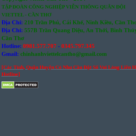
TẬP ĐOÀN CÔNG NGHIỆP VIỄN THÔNG QUÂN ĐỘI
VIETTEL - CẦN THƠ
Địa Chỉ:
210 Trần Phú, Cái Khế, Ninh Kiều, Cần Th
Địa Chỉ:
557B Trần Quang Diệu, An Thới, Bình Thủy
Cần Thơ
Hotline:
0981.577.707
-
0345.797.345
Gmail:
chinhanhviettelcantho@gmail.com
[Các Tỉnh, Quận Huyện Có Nhu Cầu Đặt Số Vui Lòng Liên H
Hotline]