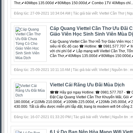
Thơ,✔40Mbps 135.000đ ✔80Mbps 150.000đ,✔ Combo 1TV 40Mbps chỉ....
Đăng lúc: 27-09-2021 10:34:04 AM | Tác giả bài viết: Viettel Cần Thơ | Ng
Cáp Quang Viettel Cần Thơ Ưu Đãi
Giáo Viên Học Sinh Sinh Viên Mùa D
Cáp Quang Viettel Cần Thơ Hỗ Trợ Giáo Viên Học S
siêu rẻ tốc độ cao ☎ Hotline: ☎ 0981.577.707 ✔ Miễ
với chi phí 0đ ‎✔ Lắp mạng wifi Viettel Cần Thơ, T
Cần Thơ,✔40Mbps 135.000đ ✔80Mbps 150.000đ,✔ 
Đăng lúc: 25-09-2021 10:11:10 AM | Tác giả bài viết: Viettel | Nguồn tin : 
Viettel Cái Răng Ưu Đãi Mùa Dịch
☎☎ Hãy gọi ngay Hotline: ☎ 0981.577.707 - ☎ 0
Đặt Cáp Quang Viettel Cần Thơ Khuyến Mãi, Gói
180.000đ, ✔110Mb 210.000đ, ✔100Mb 225.000đ, ✔120Mb 245.000đ, ✔
430.000. Tất cả đều được miễn phí lắp đặt, trang bị modem wifi 04 cổng 2...
Đăng lúc: 16-07-2021 01:33:20 PM | Tác giả bài viết: Viettel | Nguồn tin :
6 Lý Do Bạn Nên Hòa Mạng Wifi Viett