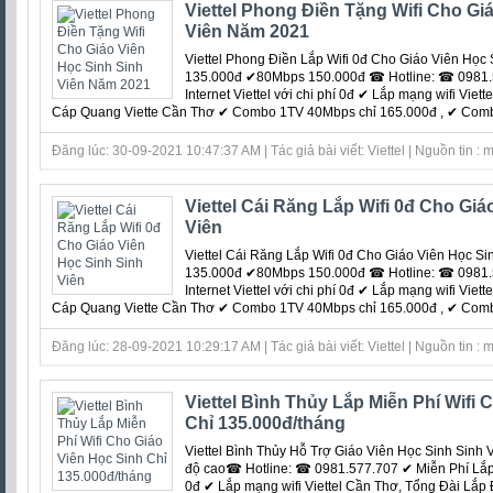
Viettel Phong Điền Tặng Wifi Cho Gi
Viên Năm 2021
Viettel Phong Điền Lắp Wifi 0đ Cho Giáo Viên Họ
135.000đ ✔80Mbps 150.000đ ☎ Hotline: ☎ 0981.5
Internet Viettel với chi phí 0đ ‎✔ Lắp mạng wifi Vie
Cáp Quang Viette Cần Thơ ✔ Combo 1TV 40Mbps chỉ 165.000đ , ✔ Combo 
Đăng lúc: 30-09-2021 10:47:37 AM | Tác giả bài viết: Viettel | Nguồn tin :
Viettel Cái Răng Lắp Wifi 0đ Cho Giá
Viên
Viettel Cái Răng Lắp Wifi 0đ Cho Giáo Viên Học S
135.000đ ✔80Mbps 150.000đ ☎ Hotline: ☎ 0981.5
Internet Viettel với chi phí 0đ ‎✔ Lắp mạng wifi Vie
Cáp Quang Viette Cần Thơ ✔ Combo 1TV 40Mbps chỉ 165.000đ , ✔ Combo 
Đăng lúc: 28-09-2021 10:29:17 AM | Tác giả bài viết: Viettel | Nguồn tin :
Viettel Bình Thủy Lắp Miễn Phí Wifi 
Chỉ 135.000đ/tháng
Viettel Bình Thủy Hỗ Trợ Giáo Viên Học Sinh Sinh V
độ cao☎ Hotline: ☎ 0981.577.707 ✔ Miễn Phí Lắp Đặ
0đ ‎✔ Lắp mạng wifi Viettel Cần Thơ, Tổng Đài Lắp