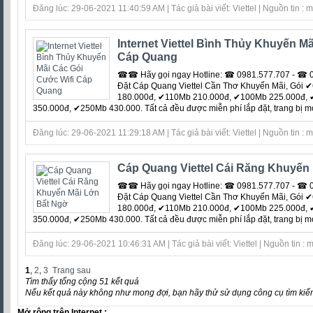
Đăng lúc: 29-06-2021 11:40:59 AM | Tác giả bài viết: Viettel | Nguồn tin : 
Internet Viettel Bình Thủy Khuyến M
Cáp Quang
☎☎ Hãy gọi ngay Hotline: ☎ 0981.577.707 - ☎ 0
Đặt Cáp Quang Viettel Cần Thơ Khuyến Mãi, Gói
180.000đ, ✔110Mb 210.000đ, ✔100Mb 225.000đ,
350.000đ, ✔250Mb 430.000. Tất cả đều được miễn phí lắp đặt, trang bị mod
Đăng lúc: 29-06-2021 11:29:18 AM | Tác giả bài viết: Viettel | Nguồn tin : 
Cáp Quang Viettel Cái Răng Khuyến
☎☎ Hãy gọi ngay Hotline: ☎ 0981.577.707 - ☎ 0
Đặt Cáp Quang Viettel Cần Thơ Khuyến Mãi, Gói
180.000đ, ✔110Mb 210.000đ, ✔100Mb 225.000đ,
350.000đ, ✔250Mb 430.000. Tất cả đều được miễn phí lắp đặt, trang bị mod
Đăng lúc: 29-06-2021 10:46:31 AM | Tác giả bài viết: Viettel | Nguồn tin :
1
,
2
,
3
Trang sau
Tìm thấy tổng cộng 51 kết quả
Nếu kết quả này không như mong đợi, bạn hãy thử sử dụng công cụ tìm kiế
Mở rộng trên Internet :