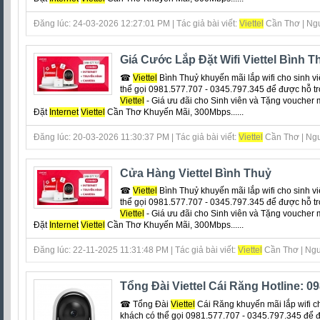
Đăng lúc: 24-03-2026 12:27:01 PM | Tác giả bài viết:
Viettel
Cần Thơ | Ngu
Giá Cước Lắp Đặt Wifi Viettel Bình T
☎
Viettel
Bình Thuỷ khuyến mãi lắp wifi cho sinh vi
thể gọi 0981.577.707 - 0345.797.345 để được hỗ tr
Viettel
- Giá ưu đãi cho Sinh viên và Tặng voucher 
Đặt
Internet
Viettel
Cần Thơ Khuyến Mãi, 300Mbps......
Đăng lúc: 20-03-2026 11:30:37 PM | Tác giả bài viết:
Viettel
Cần Thơ | Ngu
Cửa Hàng Viettel Bình Thuỷ
☎
Viettel
Bình Thuỷ khuyến mãi lắp wifi cho sinh vi
thể gọi 0981.577.707 - 0345.797.345 để được hỗ tr
Viettel
- Giá ưu đãi cho Sinh viên và Tặng voucher 
Đặt
Internet
Viettel
Cần Thơ Khuyến Mãi, 300Mbps......
Đăng lúc: 22-11-2025 11:31:48 PM | Tác giả bài viết:
Viettel
Cần Thơ | Ngu
Tổng Đài Viettel Cái Răng Hotline: 
☎ Tổng Đài
Viettel
Cái Răng khuyến mãi lắp wifi cho
khách có thể gọi 0981.577.707 - 0345.797.345 để 