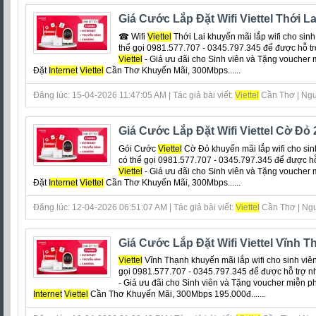
Giá Cước Lắp Đặt Wifi Viettel Thới La
☎ Wifi
Viettel
Thới Lai khuyến mãi lắp wifi cho sinh 
thể gọi 0981.577.707 - 0345.797.345 để được hỗ tr
Viettel
- Giá ưu đãi cho Sinh viên và Tặng voucher 
Đặt
Internet
Viettel
Cần Thơ Khuyến Mãi, 300Mbps......
Đăng lúc: 15-04-2026 11:47:05 AM | Tác giả bài viết:
Viettel
Cần Thơ | Ngu
Giá Cước Lắp Đặt Wifi Viettel Cờ Đỏ
Gói Cước
Viettel
Cờ Đỏ khuyến mãi lắp wifi cho sinh
có thể gọi 0981.577.707 - 0345.797.345 để được hỗ
Viettel
- Giá ưu đãi cho Sinh viên và Tặng voucher 
Đặt
Internet
Viettel
Cần Thơ Khuyến Mãi, 300Mbps......
Đăng lúc: 12-04-2026 06:51:07 AM | Tác giả bài viết:
Viettel
Cần Thơ | Ngu
Giá Cước Lắp Đặt Wifi Viettel Vĩnh 
Viettel
Vĩnh Thạnh khuyến mãi lắp wifi cho sinh viên,
gọi 0981.577.707 - 0345.797.345 để được hỗ trợ n
- Giá ưu đãi cho Sinh viên và Tặng voucher miễn ph
Internet
Viettel
Cần Thơ Khuyến Mãi, 300Mbps 195.000đ.......