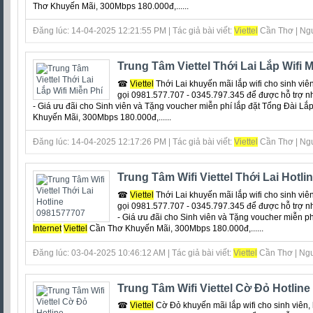
Thơ Khuyến Mãi, 300Mbps 180.000đ,......
Đăng lúc: 14-04-2025 12:21:55 PM | Tác giả bài viết:
Viettel
Cần Thơ | Ngu
Trung Tâm Viettel Thới Lai Lắp Wifi M
☎
Viettel
Thới Lai khuyến mãi lắp wifi cho sinh viên
gọi 0981.577.707 - 0345.797.345 để được hỗ trợ n
- Giá ưu đãi cho Sinh viên và Tặng voucher miễn phí lắp đặt Tổng Đài Lắ
Khuyến Mãi, 300Mbps 180.000đ,......
Đăng lúc: 14-04-2025 12:17:26 PM | Tác giả bài viết:
Viettel
Cần Thơ | Ngu
Trung Tâm Wifi Viettel Thới Lai Hotl
☎
Viettel
Thới Lai khuyến mãi lắp wifi cho sinh viên
gọi 0981.577.707 - 0345.797.345 để được hỗ trợ n
- Giá ưu đãi cho Sinh viên và Tặng voucher miễn ph
Internet
Viettel
Cần Thơ Khuyến Mãi, 300Mbps 180.000đ,......
Đăng lúc: 03-04-2025 10:46:12 AM | Tác giả bài viết:
Viettel
Cần Thơ | Ngu
Trung Tâm Wifi Viettel Cờ Đỏ Hotlin
☎
Viettel
Cờ Đỏ khuyến mãi lắp wifi cho sinh viên, 