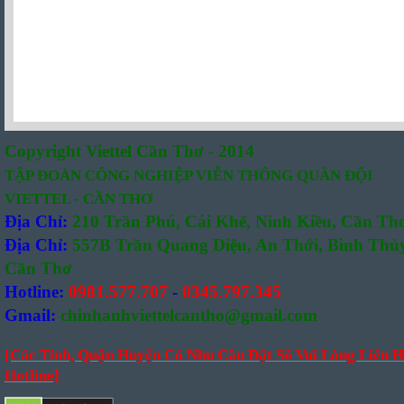
Copyright Viettel Cần Thơ - 2014
TẬP ĐOÀN CÔNG NGHIỆP VIỄN THÔNG QUÂN ĐỘI
VIETTEL - CẦN THƠ
Địa Chỉ:
210 Trần Phú, Cái Khế, Ninh Kiều, Cần Th
Địa Chỉ:
557B Trần Quang Diệu, An Thới, Bình Thủy
Cần Thơ
Hotline:
0981.577.707
-
0345.797.345
Gmail:
chinhanhviettelcantho@gmail.com
[Các Tỉnh, Quận Huyện Có Nhu Cầu Đặt Số Vui Lòng Liên H
Hotline]