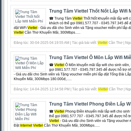
Trung Tâm Viettel Thốt Nốt Lắp Wifi 
☎ Trung Tâm
Viettel
Thốt Nốt khuyến mãi lắp wifi ch
khách có thể gọi 0981.577.707 - 0345.797.345 để 
đặt WiFi
Viettel
- Giá ưu đãi cho Sinh viên và Tặng voucher miễn phí lắp 
Viettel
Cần Thơ Khuyến Mãi, 300Mbps......
Đăng lúc: 30-04-2025 04:19:55 AM | Tác giả bài viết:
Viettel
Cần Thơ | Ngu
Trung Tâm Viettel Ô Môn Lắp Wifi Mi
☎
Viettel
Ô Môn khuyến mãi lắp wifi cho sinh viên, 
gọi 0981.577.707 - 0345.797.345 để được hỗ trợ n
- Giá ưu đãi cho Sinh viên và Tặng voucher miễn phí lắp đặt Tổng Đài Lắ
Khuyến Mãi, 300Mbps 180.000đ,......
Đăng lúc: 14-04-2025 12:34:58 PM | Tác giả bài viết:
Viettel
Cần Thơ | Ngu
Trung Tâm Viettel Phong Điền Lắp Wi
☎
Viettel
Phong Điền khuyến mãi lắp wifi cho sinh v
thể gọi 0981.577.707 - 0345.797.345 để được hỗ tr
Viettel
- Giá ưu đãi cho Sinh viên và Tặng voucher 
Đặt
Internet
Viettel
Cần Thơ Khuyến Mãi, 300Mbps......