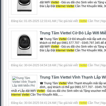
đặt WiFi
Viettel
- Giá ưu đãi cho Sinh viên và Tặng 
Đài Lắp Đặt
Internet
Viettel
Cần Thơ Khuyến Mãi, 30
Đăng lúc: 01-05-2025 12:33:41 AM | Tác giả bài viết:
Viettel
Cần Thơ | Ngu
Trung Tâm Viettel Cờ Đỏ Lắp Wifi Mi
☎ Trung Tâm
Viettel
Cờ Đỏ khuyến mãi lắp wifi cho 
khách có thể gọi 0981.577.707 - 0345.797.345 để 
đặt WiFi
Viettel
- Giá ưu đãi cho Sinh viên và Tặng 
Đài Lắp Đặt
Internet
Viettel
Cần Thơ Khuyến Mãi, 30
Đăng lúc: 30-04-2025 04:54:18 AM | Tác giả bài viết:
Viettel
Cần Thơ | Ngu
Trung Tâm Viettel Vĩnh Thạnh Lắp Wi
☎ Trung Tâm
Viettel
Vĩnh Thạnh khuyến mãi lắp wifi
đình,..quý khách có thể gọi 0981.577.707 - 0345.7
nhất ✔‎Lắp đặt WiFi
Viettel
- Giá ưu đãi cho Sinh viên và Tặng voucher miễ
Internet
Viettel
Cần Thơ Khuyến Mãi,......
Đăng lúc: 30-04-2025 04:41:24 AM | Tác giả bài viết:
Viettel
Cần Thơ | Ngu