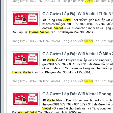
Đăng lúc: 10-04-2026 01:08:43 PM | Tác giả bài viết:
Viettel
Cần Thơ | Ngu
Giá Cước Lắp Đặt Wifi Viettel Thốt N
☎ Trung Tâm
Viettel
Thốt Nốt khuyến mãi lắp wifi ch
khách có thể gọi 0981.577.707 - 0345.797.345 để 
đặt WiFi
Viettel
- Giá ưu đãi cho Sinh viên và Tặng 
Đài Lắp Đặt
Internet
Viettel
Cần Thơ Khuyến Mãi, 300Mbps......
Đăng lúc: 29-03-2026 12:42:26 AM | Tác giả bài viết:
Viettel
Cần Thơ | Ngu
Giá Cước Lắp Đặt Wifi Viettel Ô Môn
☎
Viettel
Ô Môn khuyến mãi lắp wifi cho sinh viên, 
gọi 0981.577.707 - 0345.797.345 để được hỗ trợ n
- Giá ưu đãi cho Sinh viên và Tặng voucher miễn ph
Internet
Viettel
Cần Thơ Khuyến Mãi, 300Mbps 195.000đ,......
Đăng lúc: 26-03-2026 10:20:46 AM | Tác giả bài viết:
Viettel
Cần Thơ | Ngu
Giá Cước Lắp Đặt Wifi Viettel Phong
☎
Viettel
Phong Điền khuyến mãi lắp wifi cho sinh v
thể gọi 0981.577.707 - 0345.797.345 để được hỗ tr
Viettel
- Giá ưu đãi cho Sinh viên và Tặng voucher 
Đặt
Internet
Viettel
Cần Thơ Khuyến Mãi, 300Mbps......