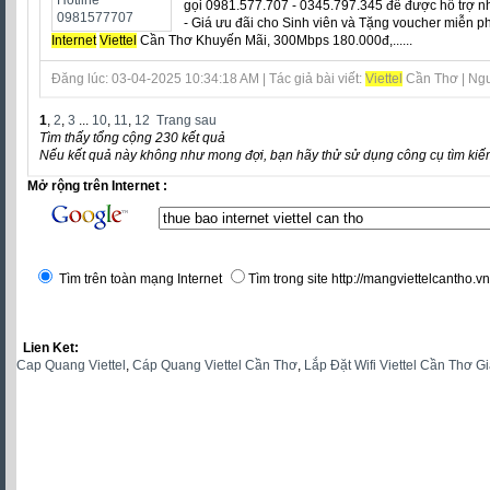
gọi 0981.577.707 - 0345.797.345 để được hỗ trợ n
- Giá ưu đãi cho Sinh viên và Tặng voucher miễn ph
Internet
Viettel
Cần Thơ Khuyến Mãi, 300Mbps 180.000đ,......
Đăng lúc: 03-04-2025 10:34:18 AM | Tác giả bài viết:
Viettel
Cần Thơ | Ngu
1
,
2
,
3
...
10
,
11
,
12
Trang sau
Tìm thấy tổng cộng 230 kết quả
Nếu kết quả này không như mong đợi, bạn hãy thử sử dụng công cụ tìm kiế
Mở rộng trên Internet :
Tìm trên toàn mạng Internet
Tìm trong site http://mangviettelcantho.vn
Lien Ket:
Cap Quang Viettel
,
Cáp Quang Viettel Cần Thơ
,
Lắp Đặt Wifi Viettel Cần Thơ G