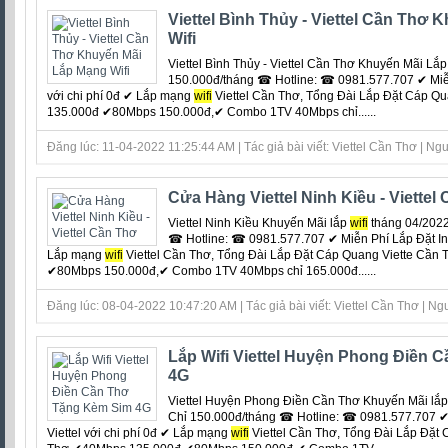
Viettel Bình Thủy - Viettel Cần Thơ
Wifi
Viettel Bình Thủy - Viettel Cần Thơ Khuyến Mãi L
150.000đ/tháng ☎ Hotline: ☎ 0981.577.707 ✔ Miễn 
với chi phí 0đ ‎✔ Lắp mạng
wifi
Viettel Cần Thơ, Tổng Đài Lắp Đặt Cáp Q
135.000đ ✔80Mbps 150.000đ,✔ Combo 1TV 40Mbps chỉ......
Đăng lúc: 11-04-2022 11:25:44 AM | Tác giả bài viết: Viettel Cần Thơ | Ngu
Cửa Hàng Viettel Ninh Kiều - Viettel
Viettel Ninh Kiều Khuyến Mãi lắp
wifi
tháng 04/2022
☎ Hotline: ☎ 0981.577.707 ✔ Miễn Phí Lắp Đặt Inter
Lắp mạng
wifi
Viettel Cần Thơ, Tổng Đài Lắp Đặt Cáp Quang Viette Cầ
✔80Mbps 150.000đ,✔ Combo 1TV 40Mbps chỉ 165.000đ......
Đăng lúc: 08-04-2022 10:47:20 AM | Tác giả bài viết: Viettel Cần Thơ | Ngu
Lắp Wifi Viettel Huyện Phong Điền 
4G
Viettel Huyện Phong Điền Cần Thơ Khuyến Mãi lắ
Chỉ 150.000đ/tháng ☎ Hotline: ☎ 0981.577.707 ✔ 
Viettel với chi phí 0đ ‎✔ Lắp mạng
wifi
Viettel Cần Thơ, Tổng Đài Lắp Đặt 