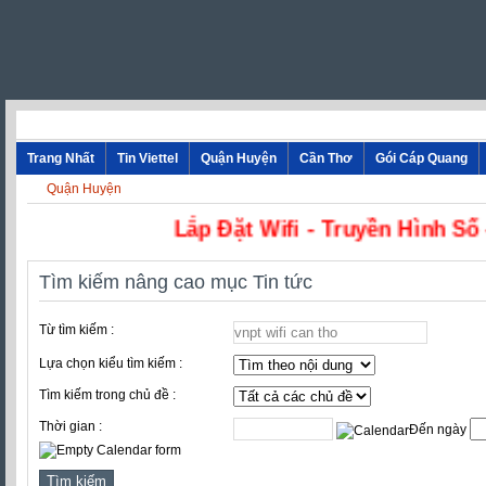
Trang Nhất
Tin Viettel
Quận Huyện
Cần Thơ
Gói Cáp Quang
Quận Huyện
Lắp Đặt Wifi - Truyền Hình Số - Ca
Tìm kiếm nâng cao mục Tin tức
Từ tìm kiếm :
Lựa chọn kiểu tìm kiếm :
Tìm kiếm trong chủ đề :
Thời gian :
Đến ngày