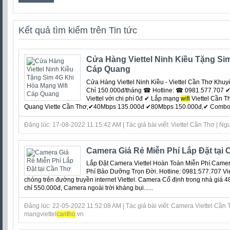
Kết quả tìm kiếm trên Tin tức
Cửa Hàng Viettel Ninh Kiều Tặng Si
Cáp Quang
Cửa Hàng Viettel Ninh Kiều - Viettel Cần Thơ Kh
Chỉ 150.000đ/tháng ☎ Hotline: ☎ 0981.577.707 ✔ 
Viettel với chi phí 0đ ‎✔ Lắp mạng
wifi
Viettel Cần T
Quang Viette Cần Thơ,✔40Mbps 135.000đ ✔80Mbps 150.000đ,✔ Combo 1T
Đăng lúc: 17-08-2022 11:15:42 AM | Tác giả bài viết: Viettel Cần Thơ | Ngu
Camera Giá Rẻ Miễn Phí Lắp Đặt tại
Lắp Đặt Camera Viettel Hoàn Toàn Miễn Phí.Camer
Phí Bảo Dưỡng Trọn Đời. Hotline: 0981.577.707 Vi
chóng trên đường truyền internet Viettel. Camera Cố định trong nhà giá
chỉ 550.000đ, Camera ngoài trời kháng bụi......
Đăng lúc: 22-05-2022 11:52:08 AM | Tác giả bài viết: Camera Viettel Cần T
mangviettel
can
tho
.vn