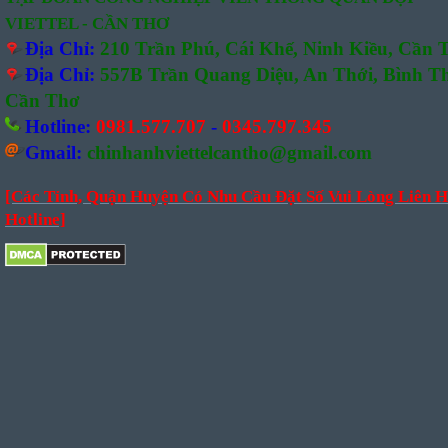
VIETTEL - CẦN THƠ
Địa Chỉ:
210 Trần Phú, Cái Khế, Ninh Kiều, Cần 
Địa Chỉ:
557B Trần Quang Diệu, An Thới, Bình T
Cần Thơ
Hotline:
0981.577.707
-
0345.797.345
Gmail:
chinhanhviettelcantho@gmail.com
[Các Tỉnh, Quận Huyện Có Nhu Cầu Đặt Số Vui Lòng Liên H
Hotline]