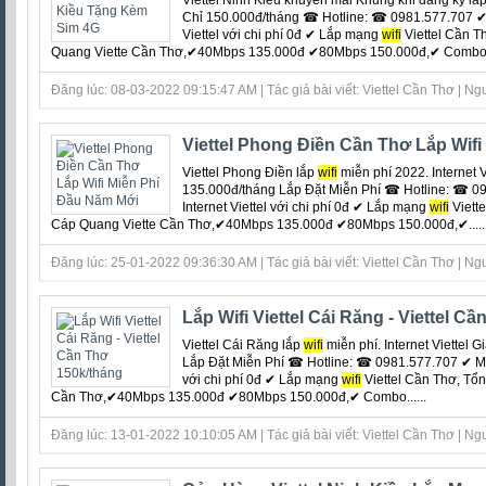
Viettel Ninh Kiều khuyến mãi Khủng khi đăng ký lắ
Chỉ 150.000đ/tháng ☎ Hotline: ☎ 0981.577.707 ✔ 
Viettel với chi phí 0đ ‎✔ Lắp mạng
wifi
Viettel Cần T
Quang Viette Cần Thơ,✔40Mbps 135.000đ ✔80Mbps 150.000đ,✔ Combo 1T
Đăng lúc: 08-03-2022 09:15:47 AM | Tác giả bài viết: Viettel Cần Thơ | Ngu
Viettel Phong Điền Cần Thơ Lắp Wif
Viettel Phong Điền lắp
wifi
miễn phí 2022. Internet 
135.000đ/tháng Lắp Đặt Miễn Phí ☎ Hotline: ☎ 09
Internet Viettel với chi phí 0đ ‎✔ Lắp mạng
wifi
Viett
Cáp Quang Viette Cần Thơ,✔40Mbps 135.000đ ✔80Mbps 150.000đ,✔.....
Đăng lúc: 25-01-2022 09:36:30 AM | Tác giả bài viết: Viettel Cần Thơ | Ngu
Lắp Wifi Viettel Cái Răng - Viettel C
Viettel Cái Răng lắp
wifi
miễn phí. Internet Viettel 
Lắp Đặt Miễn Phí ☎ Hotline: ☎ 0981.577.707 ✔ Miễn
với chi phí 0đ ‎✔ Lắp mạng
wifi
Viettel Cần Thơ, Tổ
Cần Thơ,✔40Mbps 135.000đ ✔80Mbps 150.000đ,✔ Combo......
Đăng lúc: 13-01-2022 10:10:05 AM | Tác giả bài viết: Viettel Cần Thơ | Ngu