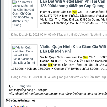
Lắp Đặt Wifi Viettel Miễn Phí Tại Cầ
135.000đ/tháng 40Mbps Cáp Quang
Internet Viettel Giảm Giá
Wifi
Chỉ 135.000đ/tháng L
0981.577.707 ✔ Miễn Phí Lắp Đặt Internet Viettel v
Viettel Cần Thơ, Tổng Đài Lắp Đặt Cáp Quang Vi
✔80Mbps 150.000đ,✔ Combo 1TV 40Mbps chỉ 165.0
Đăng lúc: 19-11-2021 09:04:09 AM | Tác giả bài viết: Viettel | Nguồn tin : 
Viettel Quận Ninh Kiều Giảm Giá Wifi
Lắp Đặt Miễn Phí
Viettel Quận Ninh Kiều Giảm Giá
Wifi
Chỉ 135.000đ/
Hotline: ☎ 0981.577.707 ✔ Miễn Phí Lắp Đặt Internet
mạng
wifi
Viettel Cần Thơ, Tổng Đài Lắp Đặt Cáp
135.000đ ✔80Mbps 150.000đ,✔ Combo 1TV 40Mbps chỉ 165.000đ , ✔.....
Đăng lúc: 07-11-2021 09:33:43 AM | Tác giả bài viết: Viettel Cần Thơ | Ngu
1
,
2
,
3
Trang sau
Tìm thấy tổng cộng 58 kết quả
Nếu kết quả này không như mong đợi, bạn hãy thử sử dụng công cụ tìm kiế
Mở rộng trên Internet :