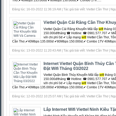
Thơ,✔40Mbps 135.000đ ✔80Mbps 150.000đ,✔ Combo 1TV......
Đăng lúc: 16-03-2022 11:36:19 AM | Tác giả bài viết: Viettel Cần Thơ | Ngu
Viettel Quận Cái Răng Cần Thơ Khuy
Viettel Quận Cái Răng Khuyến Mãi lắp
wifi
tháng 03
150.000đ/tháng ☎ Hotline: ☎ 0981.577.707 ✔ Miễn 
với chi phí 0đ ‎✔ Lắp mạng
wifi
Viettel Cần Thơ, Tổ
Cần Thơ,✔40Mbps 135.000đ ✔80Mbps 150.000đ,✔ Combo 1TV 40Mbps chỉ
Đăng lúc: 13-03-2022 11:20:43 AM | Tác giả bài viết: Viettel Cần Thơ | Ngu
Internet Viettel Quận Bình Thủy Cầ
Đặt Wifi Tháng 03/2022
Viettel Quận Bình Thủy Khuyến Mãi lắp
wifi
tháng 0
150.000đ/tháng ☎ Hotline: ☎ 0981.577.707 ✔ Miễn 
với chi phí 0đ ‎✔ Lắp mạng
wifi
Viettel Cần Thơ, Tổ
Cần Thơ,✔40Mbps 135.000đ ✔80Mbps 150.000đ,✔ Combo 1TV 40Mbps chỉ
Đăng lúc: 12-03-2022 10:25:07 AM | Tác giả bài viết: Viettel Cần Thơ | Ngu
Lắp Internet Wifi Viettel Ninh Kiều 