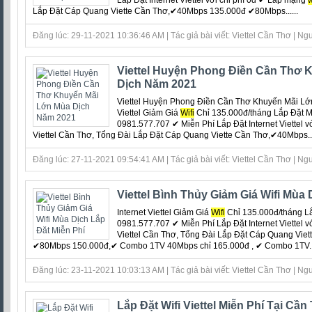
Lắp Đặt Internet Viettel với chi phí 0đ ‎✔ Lắp mạng
w
Lắp Đặt Cáp Quang Viette Cần Thơ,✔40Mbps 135.000đ ✔80Mbps......
Đăng lúc: 29-11-2021 10:36:46 AM | Tác giả bài viết: Viettel Cần Thơ | Ngu
Viettel Huyện Phong Điền Cần Thơ 
Dịch Năm 2021
Viettel Huyện Phong Điền Cần Thơ Khuyến Mãi Lớn
Viettel Giảm Giá
Wifi
Chỉ 135.000đ/tháng Lắp Đặt M
0981.577.707 ✔ Miễn Phí Lắp Đặt Internet Viettel v
Viettel Cần Thơ, Tổng Đài Lắp Đặt Cáp Quang Viette Cần Thơ,✔40Mbps...
Đăng lúc: 27-11-2021 09:54:41 AM | Tác giả bài viết: Viettel Cần Thơ | Ngu
Viettel Bình Thủy Giảm Giá Wifi Mùa 
Internet Viettel Giảm Giá
Wifi
Chỉ 135.000đ/tháng L
0981.577.707 ✔ Miễn Phí Lắp Đặt Internet Viettel v
Viettel Cần Thơ, Tổng Đài Lắp Đặt Cáp Quang Vi
✔80Mbps 150.000đ,✔ Combo 1TV 40Mbps chỉ 165.000đ , ✔ Combo 1TV...
Đăng lúc: 23-11-2021 10:03:13 AM | Tác giả bài viết: Viettel Cần Thơ | Ngu
Lắp Đặt Wifi Viettel Miễn Phí Tại Cầ