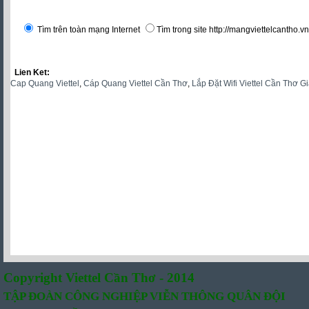
Tìm trên toàn mạng Internet
Tìm trong site http://mangviettelcantho.vn
Lien Ket:
Cap Quang Viettel
,
Cáp Quang Viettel Cần Thơ
,
Lắp Đặt Wifi Viettel Cần Thơ G
Copyright Viettel Cần Thơ - 2014
TẬP ĐOÀN CÔNG NGHIỆP VIỄN THÔNG QUÂN ĐỘI