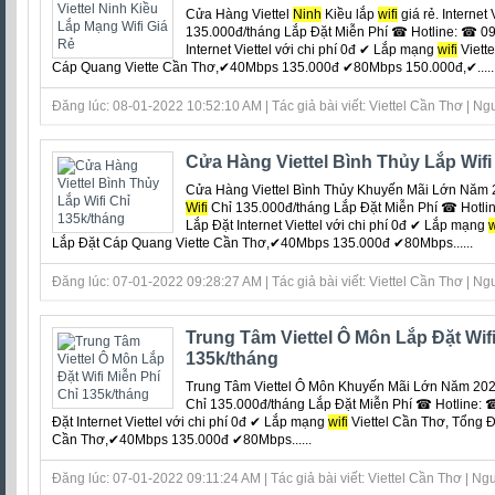
Cửa Hàng Viettel
Ninh
Kiều lắp
wifi
giá rẻ. Internet
135.000đ/tháng Lắp Đặt Miễn Phí ☎ Hotline: ☎ 09
Internet Viettel với chi phí 0đ ‎✔ Lắp mạng
wifi
Viett
Cáp Quang Viette Cần Thơ,✔40Mbps 135.000đ ✔80Mbps 150.000đ,✔.....
Đăng lúc: 08-01-2022 10:52:10 AM | Tác giả bài viết: Viettel Cần Thơ | Ngu
Cửa Hàng Viettel Bình Thủy Lắp Wifi
Cửa Hàng Viettel Bình Thủy Khuyến Mãi Lớn Năm 20
Wifi
Chỉ 135.000đ/tháng Lắp Đặt Miễn Phí ☎ Hotli
Lắp Đặt Internet Viettel với chi phí 0đ ‎✔ Lắp mạng
w
Lắp Đặt Cáp Quang Viette Cần Thơ,✔40Mbps 135.000đ ✔80Mbps......
Đăng lúc: 07-01-2022 09:28:27 AM | Tác giả bài viết: Viettel Cần Thơ | Ngu
Trung Tâm Viettel Ô Môn Lắp Đặt Wifi
135k/tháng
Trung Tâm Viettel Ô Môn Khuyến Mãi Lớn Năm 2022.
Chỉ 135.000đ/tháng Lắp Đặt Miễn Phí ☎ Hotline: 
Đặt Internet Viettel với chi phí 0đ ‎✔ Lắp mạng
wifi
Viettel Cần Thơ, Tổng 
Cần Thơ,✔40Mbps 135.000đ ✔80Mbps......
Đăng lúc: 07-01-2022 09:11:24 AM | Tác giả bài viết: Viettel Cần Thơ | Ngu