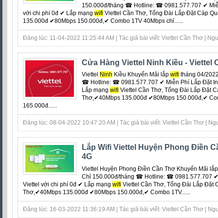
150.000đ/tháng ☎ Hotline: ☎ 0981.577.707 ✔ Miễn 
với chi phí 0đ ‎✔ Lắp mạng
wifi
Viettel Cần Thơ, Tổng Đài Lắp Đặt Cáp Q
135.000đ ✔80Mbps 150.000đ,✔ Combo 1TV 40Mbps chỉ......
Đăng lúc: 11-04-2022 11:25:44 AM | Tác giả bài viết: Viettel Cần Thơ | Ngu
Cửa Hàng Viettel Ninh Kiều - Viettel
Viettel
Ninh
Kiều Khuyến Mãi lắp
wifi
tháng 04/2022
☎ Hotline: ☎ 0981.577.707 ✔ Miễn Phí Lắp Đặt Inter
Lắp mạng
wifi
Viettel Cần Thơ, Tổng Đài Lắp Đặt 
Thơ,✔40Mbps 135.000đ ✔80Mbps 150.000đ,✔ Co
165.000đ......
Đăng lúc: 08-04-2022 10:47:20 AM | Tác giả bài viết: Viettel Cần Thơ | Ngu
Lắp Wifi Viettel Huyện Phong Điền 
4G
Viettel Huyện Phong Điền Cần Thơ Khuyến Mãi lắ
Chỉ 150.000đ/tháng ☎ Hotline: ☎ 0981.577.707 ✔ 
Viettel với chi phí 0đ ‎✔ Lắp mạng
wifi
Viettel Cần Thơ, Tổng Đài Lắp Đặt 
Thơ,✔40Mbps 135.000đ ✔80Mbps 150.000đ,✔ Combo 1TV......
Đăng lúc: 16-03-2022 11:36:19 AM | Tác giả bài viết: Viettel Cần Thơ | Ngu