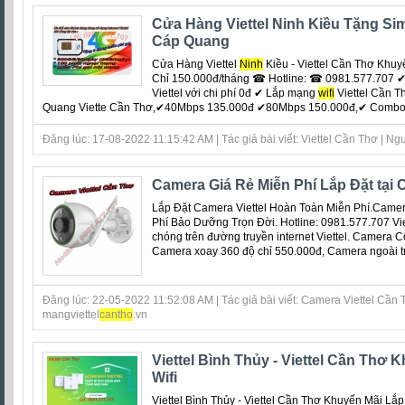
Cửa Hàng Viettel Ninh Kiều Tặng Si
Cáp Quang
Cửa Hàng Viettel
Ninh
Kiều - Viettel Cần Thơ Khu
Chỉ 150.000đ/tháng ☎ Hotline: ☎ 0981.577.707 ✔ 
Viettel với chi phí 0đ ‎✔ Lắp mạng
wifi
Viettel Cần T
Quang Viette Cần Thơ,✔40Mbps 135.000đ ✔80Mbps 150.000đ,✔ Combo 1T
Đăng lúc: 17-08-2022 11:15:42 AM | Tác giả bài viết: Viettel Cần Thơ | Ngu
Camera Giá Rẻ Miễn Phí Lắp Đặt tại
Lắp Đặt Camera Viettel Hoàn Toàn Miễn Phí.Camer
Phí Bảo Dưỡng Trọn Đời. Hotline: 0981.577.707 Vi
chóng trên đường truyền internet Viettel. Camera C
Camera xoay 360 độ chỉ 550.000đ, Camera ngoài trời
Đăng lúc: 22-05-2022 11:52:08 AM | Tác giả bài viết: Camera Viettel Cần T
mangviettel
can
tho
.vn
Viettel Bình Thủy - Viettel Cần Thơ
Wifi
Viettel Bình Thủy - Viettel Cần Thơ Khuyến Mãi L