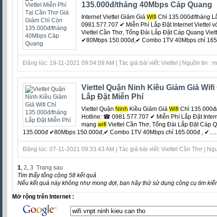
135.000đ/tháng 40Mbps Cáp Quang
Internet Viettel Giảm Giá
Wifi
Chỉ 135.000đ/tháng L
0981.577.707 ✔ Miễn Phí Lắp Đặt Internet Viettel v
Viettel Cần Thơ, Tổng Đài Lắp Đặt Cáp Quang Vi
✔80Mbps 150.000đ,✔ Combo 1TV 40Mbps chỉ 165.0
Đăng lúc: 19-11-2021 09:04:09 AM | Tác giả bài viết: Viettel | Nguồn tin : 
Viettel Quận Ninh Kiều Giảm Giá Wifi
Lắp Đặt Miễn Phí
Viettel Quận
Ninh
Kiều Giảm Giá
Wifi
Chỉ 135.000đ/
Hotline: ☎ 0981.577.707 ✔ Miễn Phí Lắp Đặt Internet
mạng
wifi
Viettel Cần Thơ, Tổng Đài Lắp Đặt Cáp
135.000đ ✔80Mbps 150.000đ,✔ Combo 1TV 40Mbps chỉ 165.000đ , ✔.....
Đăng lúc: 07-11-2021 09:33:43 AM | Tác giả bài viết: Viettel Cần Thơ | Ngu
1
,
2
,
3
Trang sau
Tìm thấy tổng cộng 58 kết quả
Nếu kết quả này không như mong đợi, bạn hãy thử sử dụng công cụ tìm kiế
Mở rộng trên Internet :