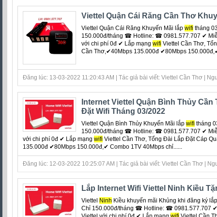
Viettel Quận Cái Răng Cần Thơ Khuy
Viettel Quận Cái Răng Khuyến Mãi lắp
wifi
tháng 03
150.000đ/tháng ☎ Hotline: ☎ 0981.577.707 ✔ Miễn 
với chi phí 0đ ‎✔ Lắp mạng
wifi
Viettel Cần Thơ, Tổ
Cần Thơ,✔40Mbps 135.000đ ✔80Mbps 150.000đ,✔ 
Đăng lúc: 13-03-2022 11:20:43 AM | Tác giả bài viết: Viettel Cần Thơ | Ngu
Internet Viettel Quận Bình Thủy Cầ
Đặt Wifi Tháng 03/2022
Viettel Quận Bình Thủy Khuyến Mãi lắp
wifi
tháng 0
150.000đ/tháng ☎ Hotline: ☎ 0981.577.707 ✔ Miễn 
với chi phí 0đ ‎✔ Lắp mạng
wifi
Viettel Cần Thơ, Tổng Đài Lắp Đặt Cáp Q
135.000đ ✔80Mbps 150.000đ,✔ Combo 1TV 40Mbps chỉ......
Đăng lúc: 12-03-2022 10:25:07 AM | Tác giả bài viết: Viettel Cần Thơ | Ngu
Lắp Internet Wifi Viettel Ninh Kiều 
Viettel
Ninh
Kiều khuyến mãi Khủng khi đăng ký lắp
Chỉ 150.000đ/tháng ☎ Hotline: ☎ 0981.577.707 ✔ 
Viettel với chi phí 0đ ‎✔ Lắp mạng
wifi
Viettel Cần T