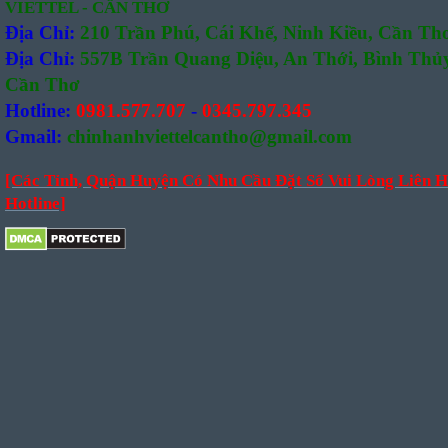
VIETTEL - CẦN THƠ
Địa Chỉ:
210 Trần Phú, Cái Khế, Ninh Kiều, Cần Th
Địa Chỉ:
557B Trần Quang Diệu, An Thới, Bình Thủy
Cần Thơ
Hotline:
0981.577.707
-
0345.797.345
Gmail:
chinhanhviettelcantho@gmail.com
[Các Tỉnh, Quận Huyện Có Nhu Cầu Đặt Số Vui Lòng Liên H
Hotline]