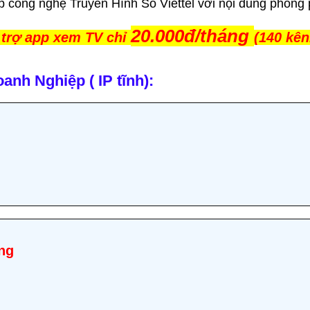
p công nghệ Truyền Hình Số Viettel với nội dung phong 
20.000đ/tháng
 trợ app xem TV chỉ
(140 kên
anh Nghiệp ( IP tĩnh):
ng