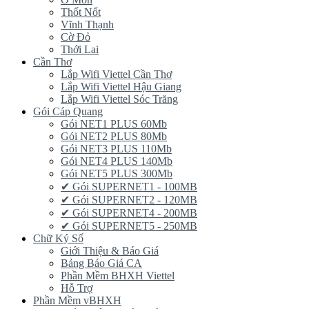
Thốt Nốt
Vĩnh Thạnh
Cờ Đỏ
Thới Lai
Cần Thơ
Lắp Wifi Viettel Cần Thơ
Lắp Wifi Viettel Hậu Giang
Lắp Wifi Viettel Sóc Trăng
Gói Cáp Quang
Gói NET1 PLUS 60Mb
Gói NET2 PLUS 80Mb
Gói NET3 PLUS 110Mb
Gói NET4 PLUS 140Mb
Gói NET5 PLUS 300Mb
✔ Gói SUPERNET1 - 100MB
✔ Gói SUPERNET2 - 120MB
✔ Gói SUPERNET4 - 200MB
✔ Gói SUPERNET5 - 250MB
Chữ Ký Số
Giới Thiệu & Báo Giá
Bảng Báo Giá CA
Phần Mềm BHXH Viettel
Hỗ Trợ
Phần Mềm vBHXH