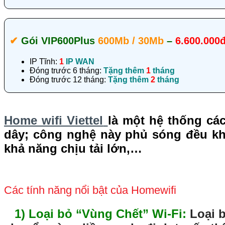
✔‎
Gói VIP600Plus
600Mb / 30Mb
–
6.600.000
IP Tĩnh:
1
IP WAN
Đóng trước 6 tháng:
Tặng thêm
1
tháng
Đóng trước 12 tháng:
Tặng thêm
2
tháng
Home wifi Viettel
là một hệ thống cá
dây; công nghệ này phủ sóng đều khắ
khả năng chịu tải lớn,…
Các tính năng nổi bật của Homewifi
1) Loại bỏ “Vùng Chết” Wi-Fi:
Loại 