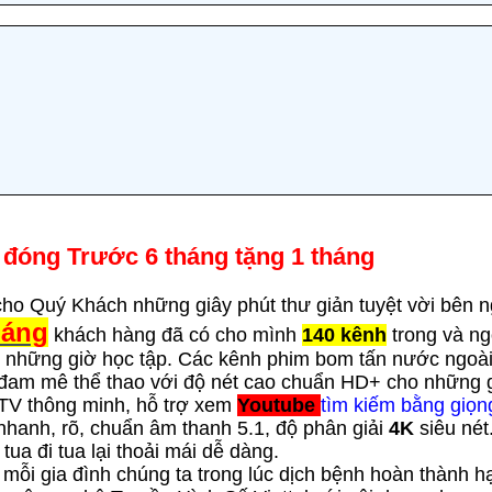
đóng Trước 6 tháng tặng 1 tháng
cho Quý Khách những giây phút thư giản tuyệt vời bên ng
háng
khách hàng đã có cho mình
140 kênh
trong và ng
những giờ học tập. Các kênh phim bom tấn nước ngoài lu
đam mê thể thao với độ nét cao chuẩn HD+ cho những gi
TV thông minh, hỗ trợ xem
Youtube
tìm kiếm bằng giọn
 nhanh, rõ, chuẩn âm thanh 5.1, độ phân giải
4K
siêu nét
, tua đi tua lại thoải mái dễ dàng.
 mỗi gia đình chúng ta trong lúc dịch bệnh hoàn thành hạ