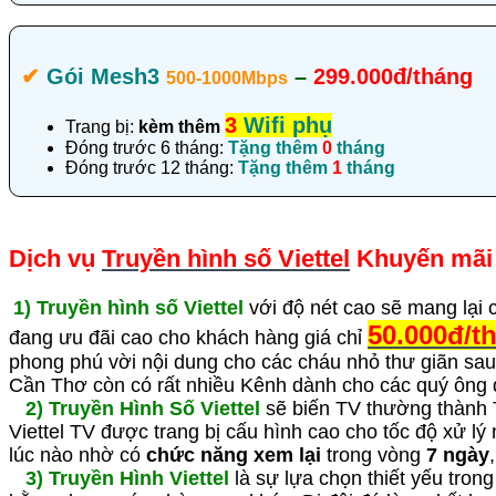
✔‎
Gói Mesh3
–
299.000đ/tháng
500-1000Mbps
3
Wifi phụ
Trang bị:
kèm thêm
Đóng trước 6 tháng:
Tặng thêm
0
tháng
Đóng trước 12 tháng:
Tặng thêm
1
tháng
Dịch vụ
Truyền hình số Viettel
Khuyến mãi 
1)
Truyền hình số Viettel
với độ nét cao sẽ mang lại 
50.000đ/t
đang ưu đãi cao cho khách hàng giá chỉ
phong phú vời nội dung cho các cháu nhỏ thư giãn sau 
Cần Thơ còn có rất nhiều Kênh dành cho các quý ông 
2)
Truyền Hình Số Viettel
sẽ biến TV thường thành 
Viettel TV được trang bị cấu hình cao cho tốc độ xử lý
lúc nào nhờ có
chức năng xem lại
trong vòng
7 ngày
3) Truyền Hình Viettel
là sự lựa chọn thiết yếu trong