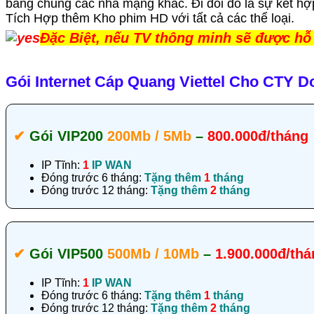
bằng chung các nhà mạng khác. Đi đôi đó là sự kết hợ
Tích Hợp thêm Kho phim HD với tất cả các thể loại.
Đặc Biệt, nếu TV thông minh sẽ được hỗ
Gói Internet Cáp Quang Viettel Cho CTY Do
✔‎
Gói VIP200
200Mb / 5Mb
–
800.000đ/tháng
IP Tĩnh:
1
IP WAN
Đóng trước 6 tháng:
Tặng thêm
1
tháng
Đóng trước 12 tháng:
Tặng thêm
2
tháng
✔‎
Gói VIP500
500Mb / 10Mb
–
1.900.000đ/thá
IP Tĩnh:
1
IP WAN
Đóng trước 6 tháng:
Tặng thêm
1
tháng
Đóng trước 12 tháng:
Tặng thêm
2
tháng