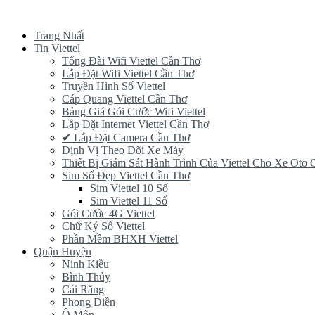
Trang Nhất
Tin Viettel
Tổng Đài Wifi Viettel Cần Thơ
Lắp Đặt Wifi Viettel Cần Thơ
Truyền Hình Số Viettel
Cáp Quang Viettel Cần Thơ
Bảng Giá Gói Cước Wifi Viettel
Lắp Đặt Internet Viettel Cần Thơ
✔‎ Lắp Đặt Camera Cần Thơ
Định Vị Theo Dõi Xe Máy
Thiết Bị Giám Sát Hành Trình Của Viettel Cho Xe Oto
Sim Số Đẹp Viettel Cần Thơ
Sim Viettel 10 Số
Sim Viettel 11 Số
Gói Cước 4G Viettel
Chữ Ký Số Viettel
Phần Mềm BHXH Viettel
Quận Huyện
Ninh Kiều
Bình Thủy
Cái Răng
Phong Điền
Ô Môn