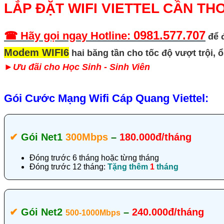
LẮP ĐẶT WIFI VIETTEL CẦN TH
0981.577.707
☎ Hãy gọi ngay Hotline:
để đ
Modem WIFI6
hai băng tần
cho tốc độ vượt trội, 
►
Ưu đãi cho Học Sinh - Sinh Viên
Gói Cước Mạng Wifi Cáp Quang Viettel:
✔‎
Gói Net1
300Mbps
–
180.000đ/tháng
Đóng trước 6 tháng hoặc từng tháng
Đóng trước 12 tháng:
Tặng thêm
1
tháng
✔‎
Gói Net2
–
240.000đ/tháng
500-1000Mbps