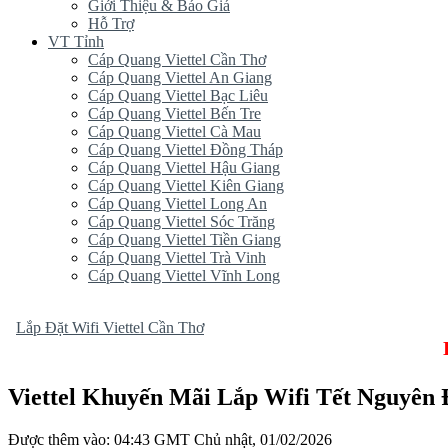
Giới Thiệu & Báo Giá
Hỗ Trợ
VT Tỉnh
Cáp Quang Viettel Cần Thơ
Cáp Quang Viettel An Giang
Cáp Quang Viettel Bạc Liêu
Cáp Quang Viettel Bến Tre
Cáp Quang Viettel Cà Mau
Cáp Quang Viettel Đồng Tháp
Cáp Quang Viettel Hậu Giang
Cáp Quang Viettel Kiên Giang
Cáp Quang Viettel Long An
Cáp Quang Viettel Sóc Trăng
Cáp Quang Viettel Tiền Giang
Cáp Quang Viettel Trà Vinh
Cáp Quang Viettel Vĩnh Long
Lắp Đặt Wifi Viettel Cần Thơ
Lắp Đặ
Viettel Khuyến Mãi Lắp Wifi Tết Nguyên
Được thêm vào: 04:43 GMT Chủ nhật, 01/02/2026