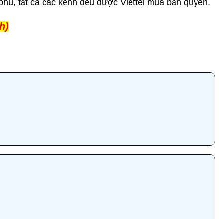
phú, tất cả các kênh đều được Viettel mua bản quyền.
h)