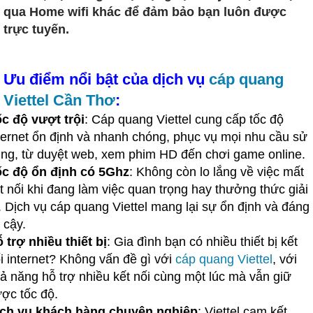
qua Home wifi khác để đảm bảo bạn luôn được
trực tuyến.
Ưu điểm nổi bật của dịch vụ
cáp quang
Viettel Cần Thơ
:
c độ vượt trội
: Cáp quang Viettel cung cấp tốc độ
ternet ổn định và nhanh chóng, phục vụ mọi nhu cầu sử
ng, từ duyệt web, xem phim HD đến chơi game online.
c độ ổn định có 5Ghz
: Không còn lo lắng về việc mất
t nối khi đang làm việc quan trọng hay thưởng thức giải
í. Dịch vụ cáp quang Viettel mang lại sự ổn định và đáng
n cậy.
 trợ nhiều thiết bị
: Gia đình bạn có nhiều thiết bị kết
i internet? Không vấn đề gì với
cáp quang Viettel
, với
ả năng hỗ trợ nhiều kết nối cùng một lúc mà vẫn giữ
ợc tốc độ.
ch vụ khách hàng chuyên nghiệp
: Viettel cam kết