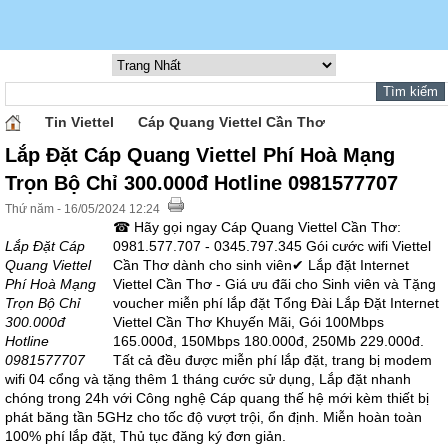
Tin Viettel
Cáp Quang Viettel Cần Thơ
Lắp Đặt Cáp Quang Viettel Phí Hoà Mạng
Trọn Bộ Chỉ 300.000đ Hotline 0981577707
Thứ năm - 16/05/2024 12:24
☎ Hãy gọi ngay Cáp Quang Viettel Cần Thơ:
Lắp Đặt Cáp
0981.577.707 - 0345.797.345 Gói cước wifi Viettel
Quang Viettel
Cần Thơ dành cho sinh viên✔ Lắp đặt Internet
Phí Hoà Mạng
Viettel Cần Thơ - Giá ưu đãi cho Sinh viên và Tặng
Trọn Bộ Chỉ
voucher miễn phí lắp đặt Tổng Đài Lắp Đặt Internet
300.000đ
Viettel Cần Thơ Khuyến Mãi, Gói 100Mbps
Hotline
165.000đ, 150Mbps 180.000đ, 250Mb 229.000đ.
0981577707
Tất cả đều được miễn phí lắp đặt, trang bị modem
wifi 04 cổng và tặng thêm 1 tháng cước sử dụng, Lắp đặt nhanh
chóng trong 24h với Công nghệ Cáp quang thế hệ mới kèm thiết bị
phát băng tần 5GHz cho tốc độ vượt trội, ổn định. Miễn hoàn toàn
100% phí lắp đặt, Thủ tục đăng ký đơn giản.