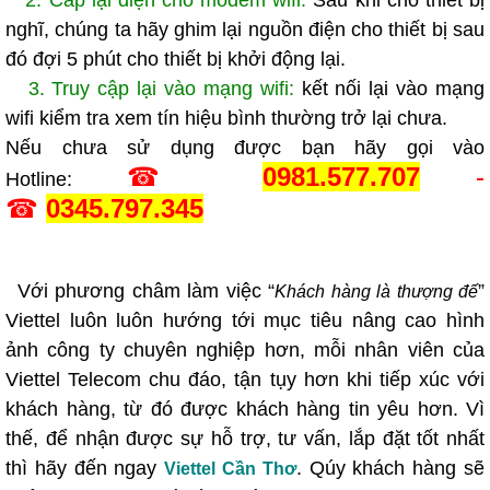
2. Cấp lại điện cho modem wifi:
Sau khi cho thiết bị
nghĩ, chúng ta hãy ghim lại nguồn điện cho thiết bị sau
đó đợi 5 phút cho thiết bị khởi động lại.
3. Truy cập lại vào mạng wifi:
kết nối lại vào mạng
wifi kiểm tra xem tín hiệu bình thường trở lại chưa.
Nếu chưa sử dụng được bạn hãy gọi vào
☎
0981.
577.707
-
Hotline:
☎
0345.797.345
Với phương châm làm việc “
”
Khách hàng là thượng đế
Viettel luôn luôn hướng tới mục tiêu nâng cao hình
ảnh công ty chuyên nghiệp hơn, mỗi nhân viên của
Viettel Telecom chu đáo, tận tụy hơn khi tiếp xúc với
khách hàng, từ đó được khách hàng tin yêu hơn. Vì
thế, để nhận được sự hỗ trợ, tư vấn, lắp đặt tốt nhất
thì hãy đến ngay
. Qúy khách hàng sẽ
Viettel Cần Thơ