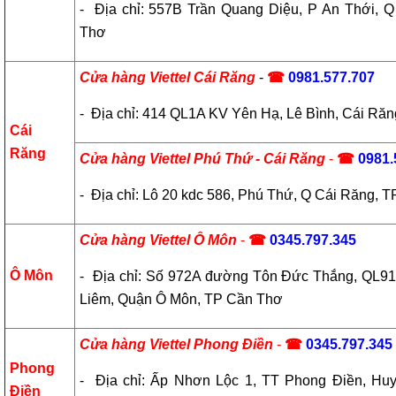
- Địa chỉ: 557B Trần Quang Diệu, P An Thới, 
Thơ
Cửa hàng Viettel Cái Răng
-
☎
09
81.577.707
- Địa chỉ: 414 QL1A KV Yên Hạ, Lê Bình, Cái Ră
Cái
Răng
Cửa hàng Viettel Phú Thứ - Cái Răng
-
☎
0981.
- Địa chỉ: Lô 20 kdc 586, Phú Thứ, Q Cái Răng, 
Cửa hàng Viettel Ô Môn
-
☎
0345.797.345
Ô Môn
- Địa chỉ: Số 972A đường Tôn Đức Thắng, QL91
Liêm, Quận Ô Môn, TP Cần Thơ
Cửa hàng Viettel Phong Điền
-
☎
0345.797.345
Phong
- Địa chỉ: Ấp Nhơn Lộc 1, TT Phong Điền, Hu
Điền