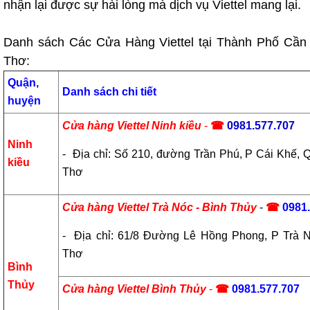
nhận lại được sự hài lòng mà dịch vụ Viettel mang lại.
Danh sách Các Cửa Hàng Viettel tại Thành Phố Cần
Thơ:
Quận,
Danh sách chi tiết
huyện
Cửa hàng Viettel Ninh kiều
-
☎
0981.577.707
Ninh
- Địa chỉ: Số 210, đường Trần Phú, P Cái Khế, 
kiều
Thơ
Cửa hàng Viettel Trà Nóc - Bình Thủy
-
☎
0981
- Địa chỉ: 61/8 Đường Lê Hồng Phong, P Trà N
Thơ
Bình
Thủy
Cửa hàng Viettel Bình Thủy
-
☎
0981.577.707