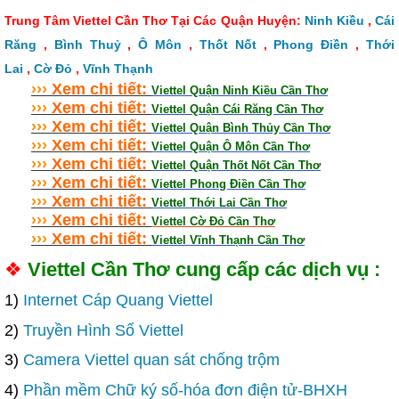
Trung Tâm Viettel Cần Thơ Tại Các Quận Huyện:
Ninh Kiều
,
Cái
Răng
,
Bình Thuỷ
,
Ô Môn
,
Thốt Nốt
,
Phong Điền
,
Thới
Lai
,
Cờ Đỏ
,
Vĩnh Thạnh
›
›
›
Xem chi tiết:
Viettel Quận Ninh Kiều Cần Thơ
›
›
›
Xem chi tiết:
Viettel Quận Cái Răng Cần Thơ
›
›
›
Xem chi tiết:
Viettel Quận Bình Thủy Cần Thơ
›
›
›
Xem chi tiết:
Viettel Quận Ô Môn Cần Thơ
›
›
›
Xem chi tiết:
Viettel Quận Thốt Nốt Cần Thơ
›
›
›
Xem chi tiết:
Viettel Phong Điền Cần Thơ
›
›
›
Xem chi tiết:
Viettel Thới Lai Cần Thơ
›
›
›
Xem chi tiết:
Viettel Cờ Đỏ Cần Thơ
›
›
›
Xem chi tiết:
Viettel Vĩnh Thạnh Cần Thơ
❖
Viettel Cần Thơ cung cấp các dịch vụ :
1)
Internet Cáp Quang Viettel
2)
Truyền Hình Số Viettel
3)
Camera Viettel quan sát chống trộm
4)
Phần mềm Chữ ký số-hóa đơn điện tử-BHXH