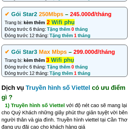
✔‎
Gói Star2
250Mbps
–
245.000đ/tháng
2
Wifi phụ
Trang bị:
kèm thêm
Đóng trước 6 tháng:
Tặng thêm
0
tháng
Đóng trước 12 tháng:
Tặng thêm
1
tháng
✔‎
Gói Star3
Max Mbps
–
299.000đ/tháng
3
Wifi phụ
Trang bị:
kèm thêm
Đóng trước 6 tháng:
Tặng thêm
0
tháng
Đóng trước 12 tháng:
Tặng thêm
1
tháng
Dịch vụ
Truyền hình số Viettel
có ưu điểm
gì ?
1)
Truyền hình số Viettel
với độ nét cao sẽ mang lại
cho Quý Khách những giây phút thư giản tuyệt vời bên
người thân và gia đình. Truyền hình viettel tại Cần Thơ
đang ưu đãi cao cho khách hàng giá