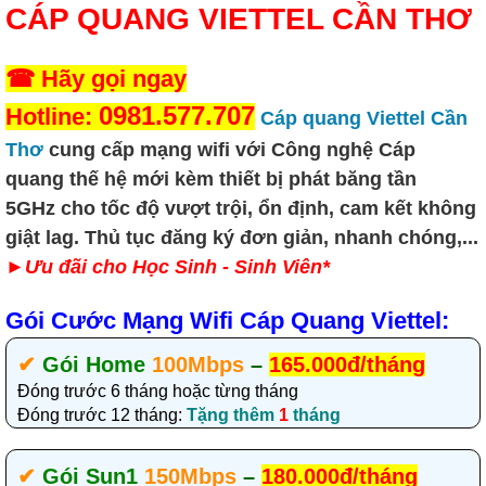
CÁP QUANG VIETTEL CẦN THƠ
☎ Hãy gọi ngay
0981.577.707
Hotline:
Cáp quang Viette
l Cần
Thơ
cung cấp mạng wifi
với Công nghệ
Cáp
quang
thế hệ mới kèm thiết bị phát
băng tần
5GHz
cho tốc độ vượt trội, ổn định, cam kết không
giật lag.
Thủ tục đăng ký đơn giản, nhanh chóng,...
►
Ưu đãi cho Học Sinh - Sinh Viên*
Gói Cước Mạng Wifi Cáp Quang Viettel:
✔‎
Gói Home
100Mbps
–
165.000đ/tháng
Đóng trước 6 tháng hoặc từng tháng
Đóng trước 12 tháng:
Tặng thêm
1
tháng
✔‎
Gói Sun1
150Mbps
–
180.000đ/tháng