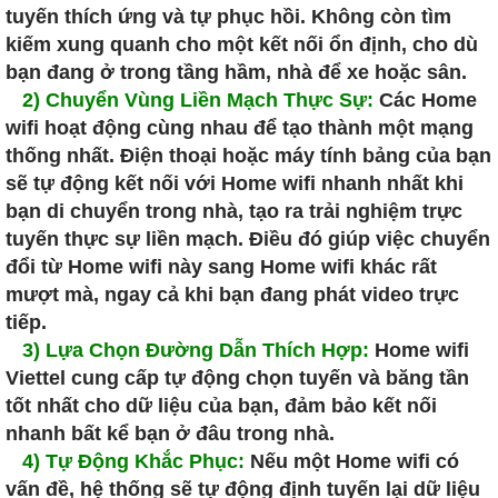
tuyến thích ứng và tự phục hồi. Không còn tìm
kiếm xung quanh cho một kết nối ổn định, cho dù
bạn đang ở trong tầng hầm, nhà để xe hoặc sân.
2) Chuyển Vùng Liền Mạch Thực Sự:
Các Home
wifi hoạt động cùng nhau để tạo thành một mạng
thống nhất. Điện thoại hoặc máy tính bảng của bạn
sẽ tự động kết nối với Home wifi nhanh nhất khi
bạn di chuyển trong nhà, tạo ra trải nghiệm trực
tuyến thực sự liền mạch. Điều đó giúp việc chuyển
đổi từ Home wifi này sang Home wifi khác rất
mượt mà, ngay cả khi bạn đang phát video trực
tiếp.
3) Lựa Chọn Đường Dẫn Thích Hợp:
Home wifi
Viettel cung cấp tự động chọn tuyến và băng tần
tốt nhất cho dữ liệu của bạn, đảm bảo kết nối
nhanh bất kể bạn ở đâu trong nhà.
4)
Tự Động Khắc Phục:
Nếu một Home wifi có
vấn đề, hệ thống sẽ tự động định tuyến lại dữ liệu