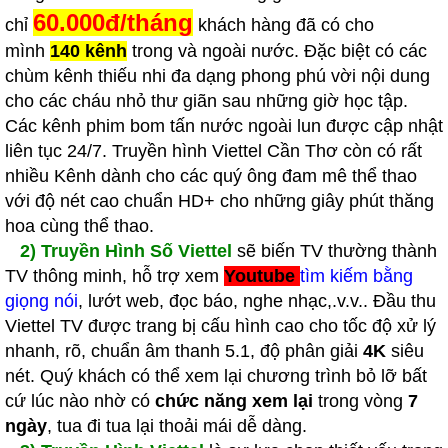
60.000đ/tháng
chỉ
khách hàng đã có cho
mình
140 kênh
trong và ngoài nước. Đặc biệt có các
chùm kênh thiếu nhi đa dạng phong phú vời nội dung
cho các cháu nhỏ thư giãn sau những giờ học tập.
Các kênh phim bom tấn nước ngoài lun được cập nhật
liên tục 24/7. Truyền hình Viettel Cần Thơ còn có rất
nhiều Kênh dành cho các quý ông đam mê thể thao
với độ nét cao chuẩn HD+ cho những giây phút thăng
hoa cùng thể thao.
2)
Truyền Hình Số Viettel
sẽ biến TV thường thành
TV thông minh, hỗ trợ xem
Youtube
tìm kiếm bằng
giọng nói
, lướt web, đọc báo, nghe nhạc,.v.v.. Đầu thu
Viettel TV được trang bị cấu hình cao cho tốc độ xử lý
nhanh, rõ, chuẩn âm thanh 5.1, độ phân giải
4K
siêu
nét. Quý khách có thể xem lại chương trình bỏ lỡ bất
cứ lúc nào nhờ có
chức năng xem lại
trong vòng
7
ngày
, tua đi tua lại thoải mái dễ dàng.