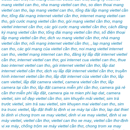
mang viettel can tho
,
nha mang viettel can tho
,
so dien thoai mang
viettel can tho
,
lap mang viettel can tho
,
tổng đài lắp mạng viettel cần
thơ
,
tổng đài mạng internet viettel cần thơ
,
internet mang viettel can
tho
,
gói cước mạng viettel cần thơ
,
gói mạng viettel cần thơ
,
mạng
viettel internet cần thơ
,
các gói cước mạng viettel cần thơ
,
cách đăng
ký mạng viettel cần thơ
,
tổng đài mạng viettel cần thơ
,
số điện thoại
lắp mạng viettel cần thơ
,
dich vu mang viettel cần thơ
,
nhà mạng
viettel cần thơ
,
nối mạng internet viettel cần thơ
,
,
lap mạng viettel
can tho
,
các gói mạng của viettel cần thơ
,
noi mang viettel internet
can tho
,
viettel mạng internet can tho
,
đăng ký lắp đặt internet viettel
cần thơ
,
internet viettel can thơ
,
goi internet cua viettel can tho
,
thue
bao internet viettel can tho
,
gói internet viettel cần thơ
,
lắp dat
internet viettel cần thơ
,
dịch vụ lắp đặt internet viettel cần thơ
,
truyền
hình internet viettel cần thơ
,
lắp đặt internet của viettel cần thơ
,
lắp
cam viettel
,
lắp đặt camera viettel
,
camera viettel cần thơ
,
lắp
camera tại cần thơ
,
lắp đặt camera miễn phí cần thơ
,
camera giá rẻ
cần thơ miễn phí lắp đặt
,
camera gia re mien phi lap dat
,
camera
viettel
,
sim số đẹp viettel cần thơ
,
sim khuyến mãi viettel
,
sim trả
trước viettel
,
sim trả sau viettel
,
sim khuyen mai viettel can tho
,
sim
tra truoc viettel
,
lắp đặt thiết bị định vị xe máy tại cần thơ
,
lap dat thiet
bi dinh vi chong trom xe may viettel
,
dinh vi xe may viettel
,
định vị xe
máy viettel
,
viettel cần thơ
,
viettel can tho xe may
,
viettel cần thơ định
vị xe máy
,
chống trộm xe máy viettel cần thơ
,
chong trom xe may