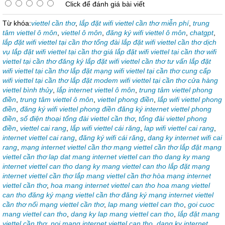
Click để đánh giá bài viết
Từ khóa:
viettel cần thơ
,
lắp đặt wifi viettel cần thơ miễn phí
,
trung
tâm viettel ô môn
,
viettel ô môn
,
đăng ký wifi viettel ô môn
,
chatgpt
,
lắp đặt wifi viettel tại cần thơ tổng đài lắp đặt wifi viettel cần thơ dịch
vụ lắp đặt wifi viettel tại cần thơ giá lắp đặt wifi viettel tại cần thơ wifi
viettel tại cần thơ đăng ký lắp đặt wifi viettel cần thơ tư vấn lắp đặt
wifi viettel tại cần thơ lắp đặt mạng wifi viettel tại cần thơ cung cấp
wifi viettel tại cần thơ lắp đặt modem wifi viettel tại cần thơ cửa hàng
viettel bình thủy
,
lắp internet viettel ô môn
,
trung tâm viettel phong
điền
,
trung tâm viettel ô môn
,
viettel phong điền
,
lắp wifi viettel phong
điền
,
đăng ký wifi viettel phong điền đăng ký internet viettel phong
điền
,
số điện thoại tổng đài viettel cần thơ
,
tổng đài viettel phong
điền
,
viettel cai rang
,
lắp wifi viettel cái răng
,
lap wifi viettel cai rang
,
internet viettel cai rang
,
đăng ký wifi cái răng
,
dang ky internet wifi cai
rang
,
mạng internet viettel cần thơ mạng viettel cần thơ lắp đặt mạng
viettel cần thơ lap dat mang internet viettel can tho dang ky mang
internet viettel can tho dang ky mang viettel can tho lắp đặt mạng
internet viettel cần thơ lắp mang viettel cần thơ hòa mạng internet
viettel cần thơ
,
hoa mang internet viettel can tho hoa mang viettel
can tho đăng ký mạng viettel cần thơ đăng ký mạng internet viettel
cần thơ nối mạng viettel cần thơ
,
lap mang viettel can tho
,
goi cuoc
mang viettel can tho
,
dang ky lap mang viettel can tho
,
lắp đặt mang
viettel cần thơ
,
noi mang internet viettel can tho
,
dang ky internet