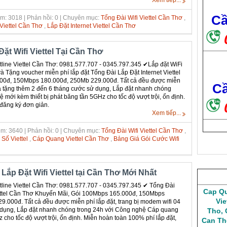
Xem tiếp...
Cầ
m: 3018 | Phản hồi: 0 | Chuyên mục:
Tổng Đài Wifi Viettel Cần Thơ
,
iettel Cần Thơ
,
Lắp Đặt Internet Viettel Cần Thơ
ặt Wifi Viettel Tại Cần Thơ
ine Viettel Cần Thơ: 0981.577.707 - 0345.797.345 ✔‎Lắp đặt WiFi
 và Tặng voucher miễn phí lắp đặt Tổng Đài Lắp Đặt Internet Viettel
00đ, 150Mbps 180.000đ, 250Mb 229.000đ. Tất cả đều được miễn
Cầ
 và tặng thêm 2 đến 6 tháng cước sử dụng, Lắp đặt nhanh chóng
mới kèm thiết bị phát băng tần 5GHz cho tốc độ vượt trội, ổn định.
 đăng ký đơn giản.
Xem tiếp...
m: 3640 | Phản hồi: 0 | Chuyên mục:
Tổng Đài Wifi Viettel Cần Thơ
,
Số Viettel
,
Cáp Quang Viettel Cần Thơ
,
Bảng Giá Gói Cước Wifi
ắp Đặt Wifi Viettel tại Cần Thơ Mới Nhất
ine Viettel Cần Thơ: 0981.577.707 - 0345.797.345 ✔‎ Tổng Đài
Cap Qu
iettel Cần Thơ Khuyến Mãi, Gói 100Mbps 165.000đ, 150Mbps
Vie
.000đ. Tất cả đều được miễn phí lắp đặt, trang bị modem wifi 04
 dụng, Lắp đặt nhanh chóng trong 24h với Công nghệ Cáp quang
Tho
,
 cho tốc độ vượt trội, ổn định. Miễn hoàn toàn 100% phí lắp đặt,
Can Th