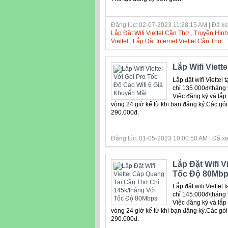
Đăng lúc: 02-07-2023 11:28:15 AM | Đã xe
Lắp Đặt Wifi Viettel Cần Thơ
,
Truyền Hình 
Viettel
,
Lắp Đặt Internet Viettel Cần Thơ
Lắp Wifi Viett
Lắp đặt wifi Viette
chỉ 135.000đ/tháng 
Việc đăng ký và lắp 
vòng 24 giờ kể từ khi bạn đăng ký.Các 
290.000đ.
Đăng lúc: 01-05-2023 10:00:50 AM | Đã xe
Lắp Đặt Wifi V
Tốc Độ 80Mb
Lắp đặt wifi Viette
chỉ 145.000đ/tháng 
Việc đăng ký và lắp 
vòng 24 giờ kể từ khi bạn đăng ký.Các 
290.000đ.