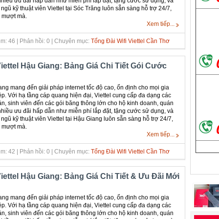
hiều ưu đãi hấp dẫn như miễn phí lắp đặt, tặng cước sử dụng, và
gũ kỹ thuật viên Viettel tại Sóc Trăng luôn sẵn sàng hỗ trợ 24/7,
n mượt mà.
Xem tiếp...
m: 46 | Phản hồi: 0 | Chuyên mục:
Tổng Đài Wifi Viettel Cần Thơ
iettel Hậu Giang: Bảng Giá Chi Tiết Gói Cước
iang mang đến giải pháp internet tốc độ cao, ổn định cho mọi gia
p. Với hạ tầng cáp quang hiện đại, Viettel cung cấp đa dạng các
ân, sinh viên đến các gói băng thông lớn cho hộ kinh doanh, quán
hiều ưu đãi hấp dẫn như miễn phí lắp đặt, tặng cước sử dụng, và
gũ kỹ thuật viên Viettel tại Hậu Giang luôn sẵn sàng hỗ trợ 24/7,
n mượt mà.
Xem tiếp...
m: 42 | Phản hồi: 0 | Chuyên mục:
Tổng Đài Wifi Viettel Cần Thơ
iettel Hậu Giang: Bảng Giá Chi Tiết & Ưu Đãi Mới
iang mang đến giải pháp internet tốc độ cao, ổn định cho mọi gia
p. Với hạ tầng cáp quang hiện đại, Viettel cung cấp đa dạng các
ân, sinh viên đến các gói băng thông lớn cho hộ kinh doanh, quán