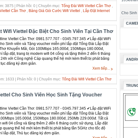
165k/thá
m: 3875 | Phản hồi: 0 | Chuyên mục:
Tổng Đài Wifi Viettel Cần Thơ
,
iettel Cần Thơ
,
Bảng Giá Gói Cước Wifi Viettel
,
Lắp Đặt Internet
Cho Sinh
CAMER
 Wifi Viettel Đặc Biệt Cho Sinh Viên Tại Cần Thơ
ine Viettel Cần Thơ: 0981.577.707 - 0345.797.345 ✔‎Lắp đặt WiFi
i cho Sinh viên và Tặng voucher miễn phí lắp đặt Tổng Đài Lắp Đặt
ần Thơ Khuyến Mãi, Gói 100Mbps 165.000đ, 150Mbps 180.000đ,
 lắp đặt, trang bị modem wifi 04 cổng và tặng thêm 2 đến 6 tháng
 24h với Công nghệ Cáp quang thế hệ mới kèm thiết bị phát băng
ANDRO
 tục đăng ký đơn giản.
Xem tiếp...
m: 1633 | Phản hồi: 0 | Chuyên mục:
Tổng Đài Wifi Viettel Cần Thơ
TRUNG
Viettel Cho Sinh Viên Học Sinh Tặng Voucher
ine Viettel Cần Thơ: 0981.577.707 - 0345.797.345 ✔‎Lắp đặt WiFi
i cho Sinh viên và Tặng voucher miễn phí lắp đặt Tổng Đài Lắp Đặt
i 100Mbps 165.000đ, 150Mbps 180.000đ, 250Mb 229.000đ. Tất cả
m wifi 04 cổng và tặng thêm 2 đến 6 tháng cước sử dụng, Lắp đặt
 quang thế hệ mới kèm thiết bị phát băng tần 5GHz cho tốc độ
í lắp đặt, Thủ tục đăng ký đơn giản.