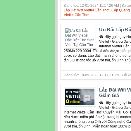
Đăng lúc: 12-01-2024 11:17:26 AM | Đã xe
Lắp Đặt Wifi Viettel Cần Thơ
,
Cáp Quang V
Viettel Cần Thơ
Ưu Đãi Lắp Đặt
☎ Hãy gọi ngay Hotl
Viettel - Giá ưu đã
Internet Viettel C
250Mb 229.000đ. Tất cả đều được miễn phí
cước sử dụng, Lắp đặt nhanh chóng trong
tần 5GHz cho tốc độ vượt trội, ổn định Thủ
Đăng lúc: 18-09-2023 12:17:31 PM | Đã xe
Lắp Đặt Wifi 
Giảm Giá
☎ Hãy gọi ngay Hotl
Viettel - Giá ưu đã
Internet Viettel Cần Thơ Khuyến Mãi, Gó
đều được miễn phí lắp đặt, trang bị mode
nhanh chóng trong 24h với Công nghệ Cáp
vượt trội, ổn định. Miễn hoàn toàn 100% ph