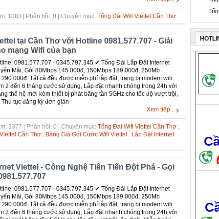
Tổn
m: 1083 | Phản hồi: 0 | Chuyên mục:
Tổng Đài Wifi Viettel Cần Thơ
HOTLI
ettel tại Cần Thơ với Hotline 0981.577.707 - Giải
ho mạng Wifi của bạn
ine: 0981.577.707 - 0345.797.345 ✔‎ Tổng Đài Lắp Đặt Internet
uyến Mãi, Gói 80Mbps 145.000đ, 150Mbps 189.000đ, 250Mb
90.000đ. Tất cả đều được miễn phí lắp đặt, trang bị modem wifi
m 2 đến 6 tháng cước sử dụng, Lắp đặt nhanh chóng trong 24h với
 thế hệ mới kèm thiết bị phát băng tần 5GHz cho tốc độ vượt trội,
, Thủ tục đăng ký đơn giản
Xem tiếp...
m: 3377 | Phản hồi: 0 | Chuyên mục:
Tổng Đài Wifi Viettel Cần Thơ
,
iettel Cần Thơ
,
Bảng Giá Gói Cước Wifi Viettel
,
Lắp Đặt Internet
Cầ
net Viettel - Công Nghệ Tiên Tiến Đột Phá - Gọi
0981.577.707
ine: 0981.577.707 - 0345.797.345 ✔‎ Tổng Đài Lắp Đặt Internet
uyến Mãi, Gói 80Mbps 145.000đ, 150Mbps 189.000đ, 250Mb
Cầ
90.000đ. Tất cả đều được miễn phí lắp đặt, trang bị modem wifi
m 2 đến 6 tháng cước sử dụng, Lắp đặt nhanh chóng trong 24h với