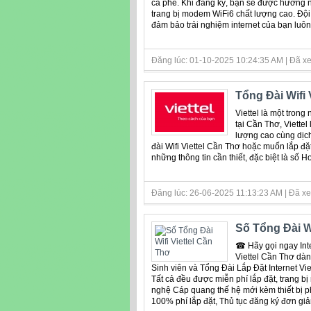
cà phê. Khi đăng ký, bạn sẽ được hưởng n
trang bị modem WiFi6 chất lượng cao. Đội n
đảm bảo trải nghiệm internet của bạn luô
Đăng lúc: 01-10-2025 10:24:35 AM | Đã xe
Tổng Đài Wifi 
Viettel là một tron
tại Cần Thơ, Viettel
lượng cao cùng dịch
đài Wifi Viettel Cần Thơ hoặc muốn lắp đặt 
những thông tin cần thiết, đặc biệt là số
Đăng lúc: 26-06-2025 11:13:23 AM | Đã xe
Số Tổng Đài Wi
☎ Hãy gọi ngay Inte
Viettel Cần Thơ dàn
Sinh viên và Tổng Đài Lắp Đặt Internet 
Tất cả đều được miễn phí lắp đặt, trang 
nghệ Cáp quang thế hệ mới kèm thiết bị ph
100% phí lắp đặt, Thủ tục đăng ký đơn gi