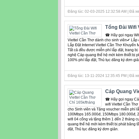
Đăng lúc: 02-03-2025 12:32:58 AM | Đã xe
Tổng Đài Wifi 
☎ Hãy gọi ngay Wifi
Viettel Cần Thơ dành cho sinh viên✔ Lắp đ
Lắp Đặt Internet Viettel Cần Thơ Khuyế
Tất cả đều được miễn phí lắp đặt, trang 
nghệ Cáp quang thế hệ mới kèm thiết bị ph
100% phí lắp đặt, Thủ tục đăng ký đơn gi
Đăng lúc: 13-11-2024 12:35:45 PM | Đã xe
Cáp Quang Vie
☎ Hãy gọi ngay Cáp
wifi Viettel Cần Thơ
cho Sinh viên và Tặng voucher miễn phí lắ
100Mbps 165.000đ, 150Mbps 180.000đ, 25
wifi 04 cổng và tặng thêm 1 đến 2 tháng
quang thế hệ mới kèm thiết bị phát băng t
đặt, Thủ tục đăng ký đơn giản.