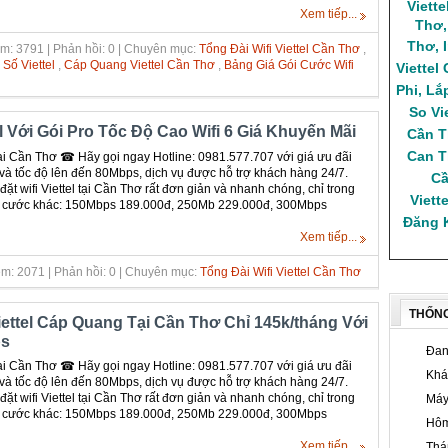
Viett
Xem tiếp...
Thơ
Thơ
,
m: 3791 | Phản hồi: 0 | Chuyên mục:
Tổng Đài Wifi Viettel Cần Thơ
,
Số Viettel
,
Cáp Quang Viettel Cần Thơ
,
Bảng Giá Gói Cước Wifi
Viettel
Phi
,
Lắ
So Vi
el Với Gói Pro Tốc Độ Cao Wifi 6 Giá Khuyến Mãi
Cần 
Can T
l tại Cần Thơ ☎ Hãy gọi ngay Hotline: 0981.577.707 với giá ưu đãi
và tốc độ lên đến 80Mbps, dịch vụ được hỗ trợ khách hàng 24/7.
Cầ
đặt wifi Viettel tại Cần Thơ rất đơn giản và nhanh chóng, chỉ trong
Viette
gói cước khác: 150Mbps 189.000đ, 250Mb 229.000đ, 300Mbps
Đăng K
Xem tiếp...
m: 2071 | Phản hồi: 0 | Chuyên mục:
Tổng Đài Wifi Viettel Cần Thơ
THỐN
iettel Cáp Quang Tại Cần Thơ Chỉ 145k/tháng Với
ps
Đan
l tại Cần Thơ ☎ Hãy gọi ngay Hotline: 0981.577.707 với giá ưu đãi
Khá
và tốc độ lên đến 80Mbps, dịch vụ được hỗ trợ khách hàng 24/7.
đặt wifi Viettel tại Cần Thơ rất đơn giản và nhanh chóng, chỉ trong
Máy
gói cước khác: 150Mbps 189.000đ, 250Mb 229.000đ, 300Mbps
Hôm
Xem tiếp...
Thá