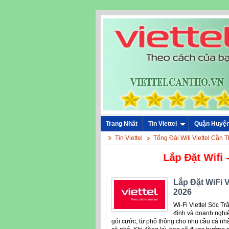
Trang Nhất
Tin Viettel
Quận Huyệ
Tin Viettel
Tổng Đài Wifi Viettel Cần 
Lắp Đ
Lắp Đặt WiFi V
2026
Wi-Fi Viettel Sóc Tr
đình và doanh nghiệ
gói cước, từ phổ thông cho nhu cầu cá nh