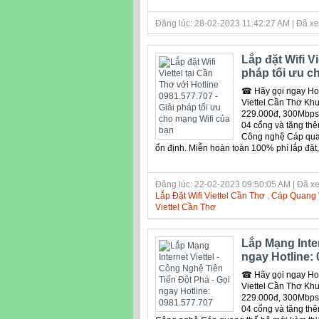
Đăng lúc: 28-02-2023 11:42:27 AM | Đã xe
Lắp đặt Wifi Vi
pháp tối ưu c
☎ Hãy gọi ngay Hotl
Viettel Cần Thơ Kh
229.000đ, 300Mbps 2
04 cổng và tặng thê
Công nghệ Cáp quang
ổn định. Miễn hoàn toàn 100% phí lắp đặt
Đăng lúc: 22-02-2023 09:50:05 AM | Đã xe
Lắp Đặt Wifi Viettel Cần Thơ
,
Cáp Quang V
Viettel Cần Thơ
Lắp Mạng Inter
ngay Hotline: 
☎ Hãy gọi ngay Hotl
Viettel Cần Thơ Kh
229.000đ, 300Mbps 2
04 cổng và tặng thê