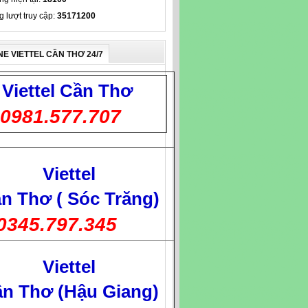
g lượt truy cập:
35171200
NE VIETTEL CẦN THƠ 24/7
Viettel
Cần Thơ
0981.577.707
Viettel
n Thơ ( Sóc Trăng)
0345.797.345
Viettel
n Thơ (Hậu Giang)