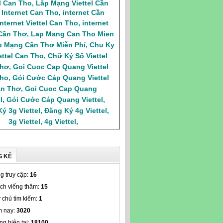
el Can Tho
,
Lắp Mạng Viettel Cần
,
Internet Can Tho
,
internet Cần
Internet Viettel Can Tho
,
internet
 Cần Thơ
,
Lap Mang Can Tho Mien
p Mạng Cần Thơ Miễn Phí
,
Chu Ky
ettel Can Tho
,
Chữ Ký Số Viettel
Thơ
,
Goi Cuoc Cap Quang Viettel
ho
,
Gói Cước Cáp Quang Viettel
n Thơ
,
Goi Cuoc Cap Quang
l
,
Gói Cước Cáp Quang Viettel
,
ý 3g Viettel
,
Đăng Ký 4g Viettel
,
3g Viettel
,
4g Viettel
,
G KÊ
g truy cập:
16
ch viếng thăm:
15
 chủ tìm kiếm:
1
 nay:
3020
ng hiện tại:
18100