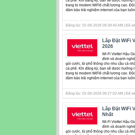
cà phê. Khi đăng ký, bạn sẽ được hưởng n
trang bị modem WiFi6 chất lượng cao. Đội n
đảm bảo trải nghiệm internet của bạn luô
Đăng lúc: 02-06-2026 09:39:40 AM | Đã xe
Lắp Đặt WiFi V
2026
Wi-Fi Viettel Hậu G
đình và doanh nghiệ
gói cước, từ phổ thông cho nhu cầu cá nh
cà phê. Khi đăng ký, bạn sẽ được hưởng n
trang bị modem WiFi6 chất lượng cao. Đội n
đảm bảo trải nghiệm internet của bạn luô
Đăng lúc: 02-06-2026 09:27:02 AM | Đã xe
Lắp Đặt WiFi V
Nhất
Wi-Fi Viettel Hậu G
đình và doanh nghiệ
gói cước, từ phổ thông cho nhu cầu cá nh