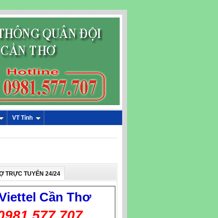
VT Tỉnh
Ợ TRỰC TUYẾN 24/24
Viettel
Cần Thơ
0981.577.707