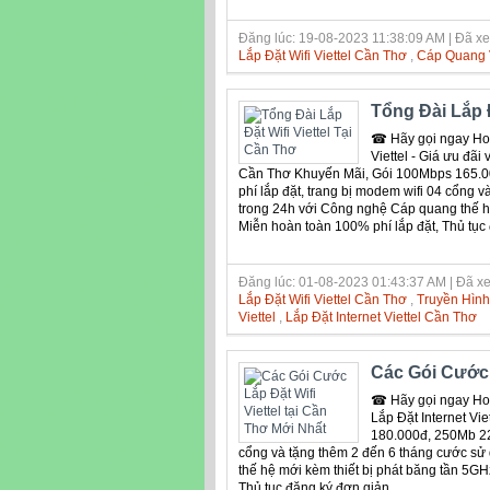
Đăng lúc: 19-08-2023 11:38:09 AM | Đã xe
Lắp Đặt Wifi Viettel Cần Thơ
,
Cáp Quang V
Tổng Đài Lắp Đ
☎ Hãy gọi ngay Hotl
Viettel - Giá ưu đãi
Cần Thơ Khuyến Mãi, Gói 100Mbps 165.0
phí lắp đặt, trang bị modem wifi 04 cổng
trong 24h với Công nghệ Cáp quang thế hệ 
Miễn hoàn toàn 100% phí lắp đặt, Thủ tục
Đăng lúc: 01-08-2023 01:43:37 AM | Đã xe
Lắp Đặt Wifi Viettel Cần Thơ
,
Truyền Hình 
Viettel
,
Lắp Đặt Internet Viettel Cần Thơ
Các Gói Cước L
☎ Hãy gọi ngay Hotl
Lắp Đặt Internet V
180.000đ, 250Mb 229
cổng và tặng thêm 2 đến 6 tháng cước sử
thế hệ mới kèm thiết bị phát băng tần 5GHz
Thủ tục đăng ký đơn giản.