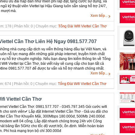
hiều ưu đãi hấp dẫn như miễn phí lắp đặt, tặng cước sử dụng, và
gũ kỹ thuật viên Viettel tại Hậu Giang luôn sẵn sàng hỗ trợ 24/7,
n mượt mà.
Xem tiếp...
m: 178 | Phản hồi: 0 | Chuyên mục:
Tổng Đài Wifi Viettel Cần Thơ
Viettel Cần Thơ Liên Hệ Ngay 0981.577.707
g những nhà cung cấp dịch vụ viễn thông hàng đầu tại Việt Nam, và
 luôn nỗ lực mang đến những giải pháp internet, truyền hình chất
 vụ hỗ trợ chuyên nghiệp. Nếu bạn đang tìm kiếm thông tin về Tổng
Wifi Viettel tại Cần Thơ, bài viết này sẽ cung cấp cho bạn tất cả
 Hotline 0981.577.707 để được tư vấn và hỗ trợ nhanh chóng nhất.
Xem tiếp...
m: 674 | Phản hồi: 0 | Chuyên mục:
Tổng Đài Wifi Viettel Cần Thơ
fi Viettel Cần Thơ
rnet Viettel Cần Thơ: 0981.577.707 - 0345.797.345 Gói cước wifi
h cho sinh viên✔ Lắp đặt Internet Viettel Cần Thơ - Giá ưu đãi cho
Viettel Cần Thơ Khuyến Mãi, 300Mbps 180.000đ, 500Mb 240.000đ.
bị modem wifi 04 cổng, Lắp đặt nhanh chóng trong 24h với Công
át băng tần 5GHz cho tốc độ vượt trội, ổn định. Miễn hoàn toàn
ản. Phí hoà mạng trọn bộ chỉ 300.000đ