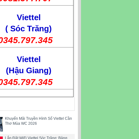
Viettel
( Sóc Trăng)
0345.797.345
Viettel
(Hậu Giang)
0345.797.345
Khuyến Mãi Truyền Hình Số Viettel Cần
Thơ Mùa WC 2026
Lắp Đặt WiFi Viettel Sóc Trăng: Bảng