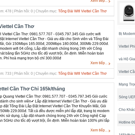
Xem tiếp...
m: 478 | Phản hồi: 0 | Chuyên mục:
Tổng Đài Wifi Viettel Cần Thơ
Viettel Cần Thơ
Bị Modem
 Viettel Cần Thơ: 0981.577.707 - 0345.797.345 Gói cước wifi
ặt Internet Viettel Cần Thơ - Giá ưu đãi cho Sinh viên và Tổng Đài
n Mãi, Gói 150Mbps 165.000đ, 200Mbps 180.000đ, 300Mb 229.000đ.
Viettel P
bị modem wifi 04 cổng, Lắp đặt nhanh chóng trong 24h với Công
át băng tần 5GHz cho tốc độ vượt trội, ổn định. Miễn hoàn toàn
ản. Phí hoà mạng trọn bộ chỉ 300.000đ
và Hộ Gia
Xem tiếp...
Viettel C
m: 733 | Phản hồi: 0 | Chuyên mục:
Tổng Đài Wifi Viettel Cần Thơ
Mạng Trọ
ttel Cần Thơ Chỉ 165k/tháng
 Quang Viettel Cần Thơ: 0981.577.707 - 0345.797.345 Gói cước
Sóng UE
 dành cho sinh viên✔ Lắp đặt Internet Viettel Cần Thơ - Giá ưu đãi
p đặt Tổng Đài Lắp Đặt Internet Viettel Cần Thơ Khuyến Mãi, Gói
Cho Khác
0Mb 229.000đ. Tất cả đều được miễn phí lắp đặt, trang bị modem
 cước sử dụng, Lắp đặt nhanh chóng trong 24h với Công nghệ Cáp
ần 5GHz cho tốc độ vượt trội, ổn định. Miễn hoàn toàn 100% phí lắp
Hotline 
Xem tiếp...