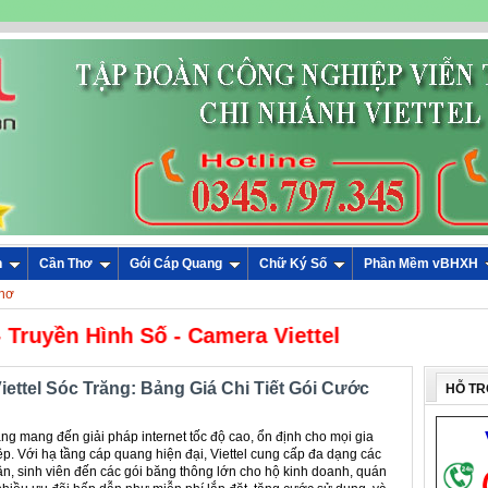
n
Cần Thơ
Gói Cáp Quang
Chữ Ký Số
Phần Mềm vBHXH
Thơ
ặt Wifi - Truyền Hình Số - Camera Viettel
iettel Sóc Trăng: Bảng Giá Chi Tiết Gói Cước
HỖ TR
ăng mang đến giải pháp internet tốc độ cao, ổn định cho mọi gia
p. Với hạ tầng cáp quang hiện đại, Viettel cung cấp đa dạng các
ân, sinh viên đến các gói băng thông lớn cho hộ kinh doanh, quán