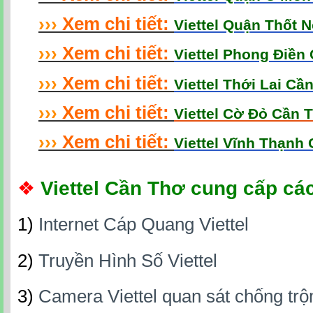
›
›
›
Xem chi tiết:
Viettel Quận Thốt 
›
›
›
Xem chi tiết:
Viettel Phong Điền
›
›
›
Xem chi tiết:
Viettel Thới Lai Cầ
›
›
›
Xem chi tiết:
Viettel Cờ Đỏ Cần 
›
›
›
Xem chi tiết:
Viettel Vĩnh Thạnh
❖
Viettel Cần Thơ cung cấp các
1)
Internet Cáp Quang Viettel
2)
Truyền Hình Số Viettel
3)
Camera Viettel quan sát chống tr