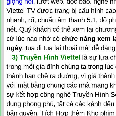
giọng nói
, lướt web, đọc báo, nghe nh
Viettel TV được trang bị cấu hình cao
nhanh, rõ, chuẩn âm thanh 5.1, độ ph
nét. Quý khách có thể xem lại chương
cứ lúc nào nhờ có
chức năng xem l
ngày
, tua đi tua lại thoải mái dễ dàng
3) Truyền Hình Viettel
là sự lựa ch
trong mỗi gia đình chúng ta trong lúc
thành hạn chế ra đường, vì giá thành 
với mặt bằng chung các nhà mạng khá
sự kết hợp công nghệ Truyền Hình Số 
dung phong phú, tất cả các kênh đều
bản quyền. Tích Hợp thêm Kho phim 