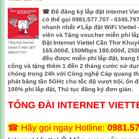
☎ Để đăng ký lắp đặt internet Vi
có thể gọi 0981.577.707 - 0345.79
nhanh nhất ✔‎Lắp đặt WiFi Viettel 
viên và Tặng voucher miễn phí lắ
Đặt Internet Viettel Cần Thơ Khu
Tổng Đài Internet
Viettel Ô Môn SĐT
165.000đ, 150Mbps 180.000đ, 250
0981577707
đều được miễn phí lắp đặt, trang 
cổng và tặng thêm 1 đến 2 tháng cước sử dụ
chóng trong 24h với Công nghệ Cáp quang thế
phát băng tần 5GHz cho tốc độ vượt trội, ổn 
100% phí lắp đặt, Thủ tục đăng ký đơn giản.
TỔNG ĐÀI INTERNET VIETT
0981.5
☎ Hãy gọi ngay Hotline: