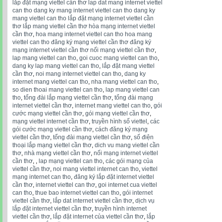
lắp đặt mạng viettel cần thơ lap dat mang internet viettel
can tho dang ky mang internet viettel can tho dang ky
mang viettel can tho lắp đặt mạng internet viettel cần
thơ lắp mang viettel cần thơ hòa mạng internet viettel
cần thơ
,
hoa mang internet viettel can tho hoa mang
viettel can tho đăng ký mạng viettel cần thơ đăng ký
mạng internet viettel cần thơ nối mạng viettel cần thơ
,
lap mang viettel can tho
,
goi cuoc mang viettel can tho
,
dang ky lap mang viettel can tho
,
lắp đặt mang viettel
cần thơ
,
noi mang internet viettel can tho
,
dang ky
internet mang viettel can tho
,
nha mang viettel can tho
,
so dien thoai mang viettel can tho
,
lap mang viettel can
tho
,
tổng đài lắp mạng viettel cần thơ
,
tổng đài mạng
internet viettel cần thơ
,
internet mang viettel can tho
,
gói
cước mạng viettel cần thơ
,
gói mạng viettel cần thơ
,
mạng viettel internet cần thơ
,
truyền hình số viettel
,
các
gói cước mạng viettel cần thơ
,
cách đăng ký mạng
viettel cần thơ
,
tổng đài mạng viettel cần thơ
,
số điện
thoại lắp mạng viettel cần thơ
,
dich vu mang viettel cần
thơ
,
nhà mạng viettel cần thơ
,
nối mạng internet viettel
cần thơ
,
,
lap mạng viettel can tho
,
các gói mạng của
viettel cần thơ
,
noi mang viettel internet can tho
,
viettel
mạng internet can tho
,
đăng ký lắp đặt internet viettel
cần thơ
,
internet viettel can thơ
,
goi internet cua viettel
can tho
,
thue bao internet viettel can tho
,
gói internet
viettel cần thơ
,
lắp dat internet viettel cần thơ
,
dịch vụ
lắp đặt internet viettel cần thơ
,
truyền hình internet
viettel cần thơ
,
lắp đặt internet của viettel cần thơ
,
lắp