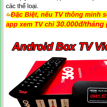
các thể loại.
Đặc Biệt, nếu TV thông minh s
30.000đ/tháng
app xem TV chỉ