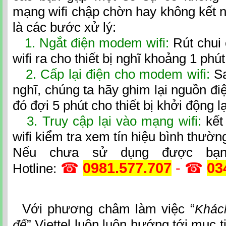
mạng wifi chập chờn hay không kết 
là các bước xử lý:
1. Ngắt điện modem wifi:
Rút chui
wifi ra cho thiết bị nghĩ khoảng 1 phút
2. Cấp lại điện cho modem wifi:
Sa
nghĩ, chúng ta hãy ghim lại nguồn điệ
đó đợi 5 phút cho thiết bị khởi động lạ
3. Truy cập lại vào mạng wifi:
kết
wifi kiểm tra xem tín hiệu bình thường
Nếu chưa sử dụng được bạn
☎
0981.
577.707
- ☎
03
Hotline:
Với phương châm làm việc “
Khác
” Viettel luôn luôn hướng tới mục 
đế