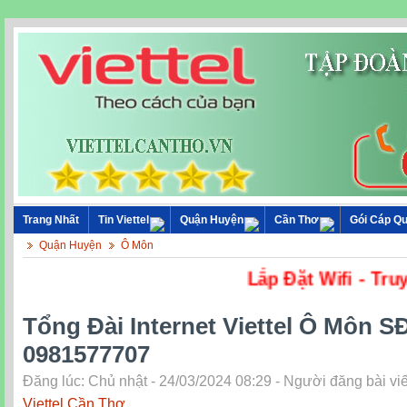
Trang Nhất
Tin Viettel
Quận Huyện
Cần Thơ
Gói Cáp Q
Quận Huyện
Ô Môn
Lắp Đặt Wif
Tổng Đài Internet Viettel Ô Môn S
0981577707
Đăng lúc: Chủ nhật - 24/03/2024 08:29 - Người đăng bài viế
Viettel Cần Thơ