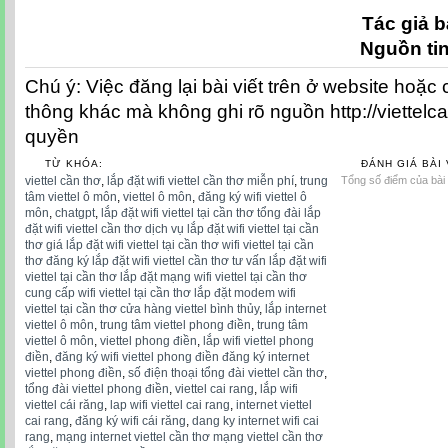
Tác giả b
Nguồn ti
Chú ý: Việc đăng lại bài viết trên ở website hoặc
thông khác mà không ghi rõ nguồn http://viettelc
quyền
TỪ KHÓA:
ĐÁNH GIÁ BÀI 
viettel cần thơ
,
lắp đặt wifi viettel cần thơ miễn phí
,
trung
Tổng số điểm của bài v
tâm viettel ô môn
,
viettel ô môn
,
đăng ký wifi viettel ô
môn
,
chatgpt
,
lắp đặt wifi viettel tại cần thơ tổng đài lắp
đặt wifi viettel cần thơ dịch vụ lắp đặt wifi viettel tại cần
thơ giá lắp đặt wifi viettel tại cần thơ wifi viettel tại cần
thơ đăng ký lắp đặt wifi viettel cần thơ tư vấn lắp đặt wifi
viettel tại cần thơ lắp đặt mạng wifi viettel tại cần thơ
cung cấp wifi viettel tại cần thơ lắp đặt modem wifi
viettel tại cần thơ cửa hàng viettel bình thủy
,
lắp internet
viettel ô môn
,
trung tâm viettel phong điền
,
trung tâm
viettel ô môn
,
viettel phong điền
,
lắp wifi viettel phong
điền
,
đăng ký wifi viettel phong điền đăng ký internet
viettel phong điền
,
số điện thoại tổng đài viettel cần thơ
,
tổng đài viettel phong điền
,
viettel cai rang
,
lắp wifi
viettel cái răng
,
lap wifi viettel cai rang
,
internet viettel
cai rang
,
đăng ký wifi cái răng
,
dang ky internet wifi cai
rang
,
mạng internet viettel cần thơ mạng viettel cần thơ