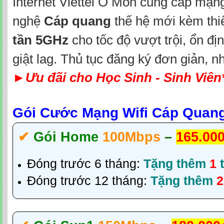
Internet Viettel Ô Môn
cung cấp mạng
nghệ
Cáp quang
thế hệ mới kèm thiế
tần 5GHz
cho tốc độ vượt trội, ổn đị
giật lag.
Thủ tục đăng ký đơn giản, nh
►
Ưu đãi cho Học Sinh - Sinh Viên
Gói Cước Mạng Wifi Cáp Quang 
✔‎
Gói Home
100Mbps
–
165.00
Đóng trước 6 tháng:
Tặng thêm
1
t
Đóng trước 12 tháng:
Tặng thêm
2