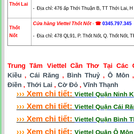
Thới Lai
- Địa chỉ: 476 ấp Thới Thuận B, TT Thới Lai, 
Cửa hàng Viettel Thốt Nốt
-
☎
0345.797.345
Thốt
Nốt
- Địa chỉ: 478 QL91, P. Thốt Nốt, Q. Thốt Nốt,
Trung Tâm Viettel Cần Thơ Tại Các
Kiều
,
Cái Răng
,
Bình Thuỷ
,
Ô Môn
Điền
,
Thới Lai
,
Cờ Đỏ
,
Vĩnh Thạnh
›
›
›
Xem chi tiết:
Viettel Quận Ninh 
›
›
›
Xem chi tiết:
Viettel Quận Cái R
›
›
›
Xem chi tiết:
Viettel Quận Bình 
›
›
›
Xem chi tiết:
Viettel Quận Ô Mô