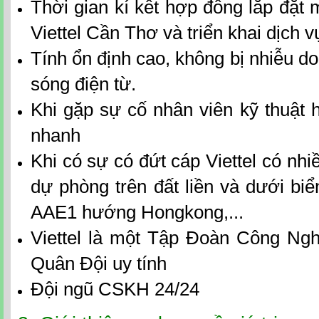
Thời gian kí kết hợp đồng
lắp đặt
Viettel Cần Thơ
và triển kh
ai dịch 
Tính ổn định cao, không bị nhiễu 
sóng điện từ.
Khi gặp sự cố nhân viên kỹ thuật h
nhanh
Khi có sự có đứt cáp Viettel có nh
dự phòng trên đất liền và dưới bi
AAE1 hướng Hongkong,...
Viettel là một Tập Đoàn Công Ng
Quân Đội uy tính
Đội ngũ CSKH 24/24