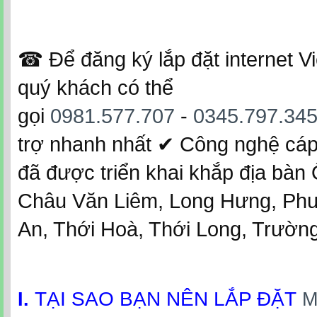
☎ Để đăng ký lắp đặt internet V
quý khách có thể
gọi
0981.577.707
-
0345.797.34
trợ nhanh nhất ✔‎ Công nghệ cáp
đã được triển khai khắp địa bà
Châu Văn Liêm, Long Hưng, Phư
An, Thới Hoà, Thới Long, Trường 
TẠI SAO BẠN NÊN LẮP ĐẶT
I.
M