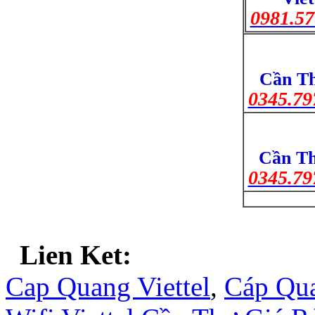
0981.57
Cần Th
0345.79
Cần Th
0345.79
Lien Ket:
Cap Quang Viettel
,
Cáp Qua