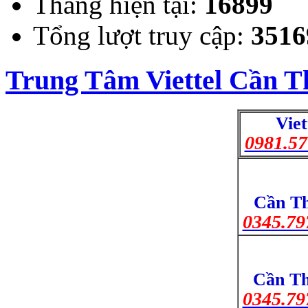
Tháng hiện tại:
16899
Tổng lượt truy cập:
3516
Trung Tâm Viettel Cần T
Viet
0981.57
Cần Th
0345.79
Cần Th
0345.79