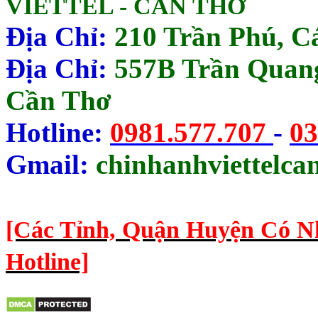
VIETTEL - CẦN THƠ
Địa Chỉ:
210 Trần Phú, Cá
Địa Chỉ:
557B Trần Quang
Cần Thơ
Hotline:
0981.577.707
-
03
Gmail:
chinhanhviettelc
[Các Tỉnh, Quận Huyện Có N
Hotline]