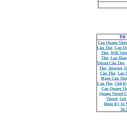
Từ 
Cap Quang Viett
Cần Thơ
,
Cap Q
Thơ
,
Wifi Viet
Thơ
,
Lap Mang
Viettel Cần Thơ
,
Thơ
,
Internet V
Cần Thơ
,
Lap 
Mạng Cần Thơ
Can Tho
,
Chữ Ký
Cap Quang Vie
Quang Viettel 
Viettel
,
Gói
Đăng Ký 3g V
3g V