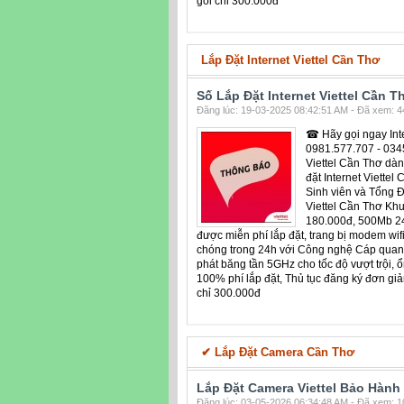
gói chỉ 300.000đ
Lắp Đặt Internet Viettel Cần Thơ
Số Lắp Đặt Internet Viettel Cần T
Đăng lúc: 19-03-2025 08:42:51 AM - Đã xem: 44
☎ Hãy gọi ngay Inte
0981.577.707 - 0345
Viettel Cần Thơ dà
đặt Internet Viettel
Sinh viên và Tổng Đ
Viettel Cần Thơ Kh
180.000đ, 500Mb 24
được miễn phí lắp đặt, trang bị modem wif
chóng trong 24h với Công nghệ Cáp quang
phát băng tần 5GHz cho tốc độ vượt trội, 
100% phí lắp đặt, Thủ tục đăng ký đơn giả
chỉ 300.000đ
✔‎ Lắp Đặt Camera Cần Thơ
Lắp Đặt Camera Viettel Bảo Hành
Đăng lúc: 03-05-2026 06:34:48 AM - Đã xem: 10