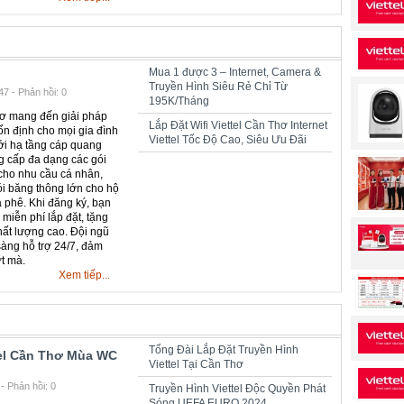
Mua 1 được 3 – Internet, Camera &
Truyền Hình Siêu Rẻ Chỉ Từ
7 - Phản hồi: 0
195K/Tháng
hơ mang đến giải pháp
Lắp Đặt Wifi Viettel Cần Thơ Internet
 ổn định cho mọi gia đình
Viettel Tốc Độ Cao, Siêu Ưu Đãi
ới hạ tầng cáp quang
ng cấp đa dạng các gói
cho nhu cầu cá nhân,
ói băng thông lớn cho hộ
 phê. Khi đăng ký, bạn
iễn phí lắp đặt, tặng
hất lượng cao. Đội ngũ
 sàng hỗ trợ 24/7, đảm
t mà.
Xem tiếp...
Tổng Đài Lắp Đặt Truyền Hình
tel Cần Thơ Mùa WC
Viettel Tại Cần Thơ
- Phản hồi: 0
Truyền Hình Viettel Độc Quyền Phát
Sóng UEFA EURO 2024