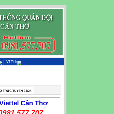
VT Tỉnh
Ợ TRỰC TUYẾN 24/24
Viettel
Cần Thơ
0981.577.707