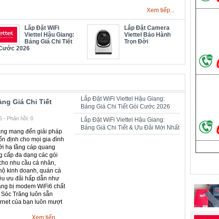
Xem tiếp...
Lắp Đặt WiFi
Lắp Đặt Camera
Viettel Hậu Giang:
Viettel Bảo Hành
Bảng Giá Chi Tiết
Trọn Đời
 Cước 2026
Lắp Đặt WiFi Viettel Hậu Giang:
ảng Giá Chi Tiết
Bảng Giá Chi Tiết Gói Cước 2026
 - Phản hồi: 0
Lắp Đặt WiFi Viettel Hậu Giang:
Bảng Giá Chi Tiết & Ưu Đãi Mới Nhất
răng mang đến giải pháp
 ổn định cho mọi gia đình
ới hạ tầng cáp quang
ng cấp đa dạng các gói
cho nhu cầu cá nhân,
 hộ kinh doanh, quán cà
ều ưu đãi hấp dẫn như
rang bị modem WiFi6 chất
ại Sóc Trăng luôn sẵn
ernet của bạn luôn mượt
Xem tiếp...