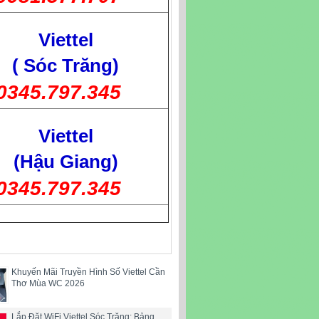
Viettel
( Sóc Trăng)
0345.797.345
Viettel
(Hậu Giang)
0345.797.345
Khuyến Mãi Truyền Hình Số Viettel Cần
Thơ Mùa WC 2026
Lắp Đặt WiFi Viettel Sóc Trăng: Bảng