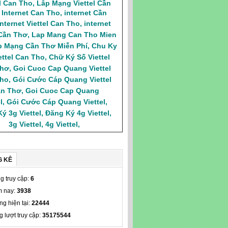
el Can Tho
,
Lắp Mạng Viettel Cần
,
Internet Can Tho
,
internet Cần
Internet Viettel Can Tho
,
internet
 Cần Thơ
,
Lap Mang Can Tho Mien
p Mạng Cần Thơ Miễn Phí
,
Chu Ky
ettel Can Tho
,
Chữ Ký Số Viettel
Thơ
,
Goi Cuoc Cap Quang Viettel
ho
,
Gói Cước Cáp Quang Viettel
n Thơ
,
Goi Cuoc Cap Quang
l
,
Gói Cước Cáp Quang Viettel
,
ý 3g Viettel
,
Đăng Ký 4g Viettel
,
3g Viettel
,
4g Viettel
,
G KÊ
g truy cập:
6
 nay:
3938
ng hiện tại:
22444
g lượt truy cập:
35175544