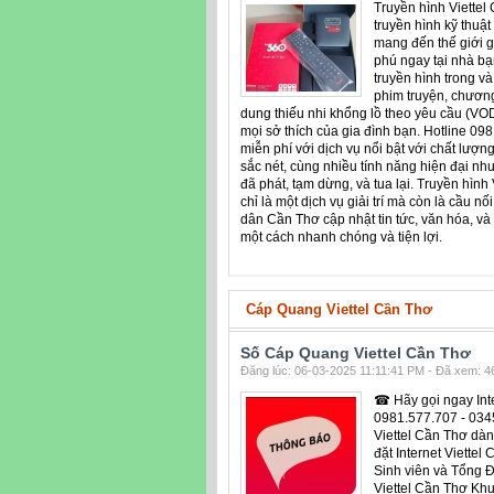
Truyền hình Viettel 
truyền hình kỹ thuật 
mang đến thế giới gi
phú ngay tại nhà bạ
truyền hình trong v
phim truyện, chương t
dung thiếu nhi khổng lồ theo yêu cầu (VOD
mọi sở thích của gia đình bạn. Hotline 098
miễn phí với dịch vụ nổi bật với chất lượ
sắc nét, cùng nhiều tính năng hiện đại nh
đã phát, tạm dừng, và tua lại. Truyền hình
chỉ là một dịch vụ giải trí mà còn là cầu nố
dân Cần Thơ cập nhật tin tức, văn hóa, và
một cách nhanh chóng và tiện lợi.
Cáp Quang Viettel Cần Thơ
Số Cáp Quang Viettel Cần Thơ
Đăng lúc: 06-03-2025 11:11:41 PM - Đã xem: 46
☎ Hãy gọi ngay Inte
0981.577.707 - 0345
Viettel Cần Thơ dà
đặt Internet Viettel
Sinh viên và Tổng Đ
Viettel Cần Thơ Kh