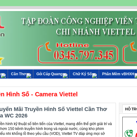
n
Cần Thơ
Gói Cáp Quang
Chữ Ký Số
Phần Mềm vBHXH
 Hình Số - Camera Viettel
uyến Mãi Truyền Hình Số Viettel Cần Thơ
HỖ TR
a WC 2026
n hình kỹ thuật số tiên tiến của Viettel, mang đến thế giới giải trí và
i hơn 150 kênh truyền hình trong và ngoài nước, cùng kho phim
 thiếu nhi khổng lồ theo yêu cầu (VOD), Viettel TV đáp ứng mọi sở