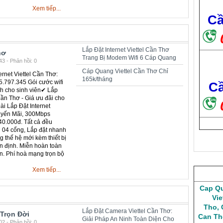
Xem tiếp...
Cầ
Lắp Đặt Internet Viettel Cần Thơ
hơ
Trang Bị Modem Wifi 6 Cáp Quang
3 - Phản hồi: 0
Cáp Quang Viettel Cần Thơ Chỉ
rnet Viettel Cần Thơ:
165k/tháng
.797.345 Gói cước wifi
Cầ
nh cho sinh viên✔ Lắp
 Cần Thơ - Giá ưu đãi cho
ài Lắp Đặt Internet
uyến Mãi, 300Mbps
0.000đ. Tất cả đều
i 04 cổng, Lắp đặt nhanh
 thế hệ mới kèm thiết bị
ổn định. Miễn hoàn toàn
n. Phí hoà mạng trọn bộ
Xem tiếp...
Cap Qu
Vie
Tho
,
Lắp Đặt Camera Viettel Cần Thơ:
 Trọn Đời
Can Th
Giải Pháp An Ninh Toàn Diện Cho
2 - Phản hồi: 0