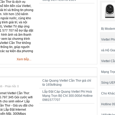
Cần Thơ là dịch vụ
số tiên tiến của Viettel,
ải trí và thông tin phong
n. Với hơn 150 kênh
à ngoài nước, cùng kho
rình giải trí, và nội
), Viettel TV đáp ứng
Bị Modem
1 577 707 hỗ trợ lắp đặt
ng hình ảnh và âm thanh
ư xem lại chương trình
Viettel P
 Viettel Cần Thơ không
i thông tin, giúp người
và Hộ Gia
 các sự kiện địa phương
Xem tiếp...
Viettel C
Mạng Trọ
Cáp Quang Viettel Cần Thơ giá chỉ
Sóng UE
từ 165k/tháng
6 - Phản hồi: 0
Lắp Đặt Cáp Quang Viettel Phí Hoà
rnet Viettel Cần Thơ:
Cho Khác
Mạng Trọn Bộ Chỉ 300.000đ Hotline
.797.345 Gói cước wifi
0981577707
nh cho sinh viên✔ Lắp
Hotline 
 Cần Thơ - Giá ưu đãi cho
ài Lắp Đặt Internet
uyến Mãi, 300Mbps