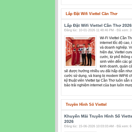
Lắp Đặt Wifi Viettel Cần Thơ
Lắp Đặt Wifi Viettel Cần Thơ 2026
Đăng lúc: 10-01-2026 11:48:46 PM - Đã xem: 24
Wi-Fi Viettel Cần T
internet tốc độ cao,
và doanh nghiệp. V
hiện đại, Viettel cu
cước, từ phổ thông 
sinh viên đến các g
kinh doanh, quán cà
sẽ được hưởng nhiều ưu đãi hấp dẫn như m
cước sử dụng, và trang bị modem WiFi6 c
kỹ thuật viên Viettel tại Cần Thơ luôn sẵn
bảo trải nghiệm internet của bạn luôn mượ
Truyền Hình Số Viettel
Khuyến Mãi Truyền Hình Số Viet
2026
Đăng lúc: 15-06-2026 10:03:03 AM - Đã xem: 6 