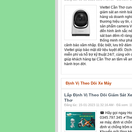
Viettel Cần Thơ cun
giám sát an ninh to
hàng và doanh nghi
thương hiệu uy tín, 
sản phẩm camera Vi
đến hình ảnh sắc né
sát ban đêm rõ ràng,
thông minh như phá
cảnh báo xâm nhập. Đặc biệt, lưu trữ đám 
Viettel giúp bảo mật dữ liệu tuyệt đối. Dịc
miễn phí và hỗ trợ kỹ thuật 24/7, cùng với 
giúp khách hàng tại Cần Thơ an tâm về an
hành trọn đời.
Định Vị Theo Dõi Xe Máy
Lắp Định Vị Theo Dõi Giám Sát Xe
Thơ
Đăng lúc: 15-01-2023 11:32:16 AM - Đã xem: 11
☎ Hãy gọi ngay Hot
0345.797.345 ✔Theo
xe máy, định vị chố
định vị chống trộm 
Khuyến mãi tặng kèm