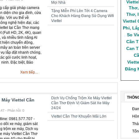
Viett
Mọi Nhà
Thơ
g cấp giải pháp camera
Tặng Miễn Phí Lên Tới 4 Camera
àn diện cho gia đình, cửa
Thơ
,
Cho Khách Hàng Đang Sử Dụng Wifi
ệp. Với ưu thế về
Viettel
Viettel
công nghệ hiện đại, các
ettel tại Cần Thơ mang
Phi
,
Lắ
t (Full HD, 2K, 4K), quan
So Vi
 và nhiều tính năng AI
Cần 
t hiện chuyển động,
mây an toàn trên server
Can T
h vụ lắp đặt nhanh chóng,
Cầ
các gói cước linh hoạt,
Viette
 ninh. Đặc biệt, Bảo
Đăng K
Xem tiếp...
THỐN
Dịch Vụ Chống Trộm Xe Máy Viettel
 Máy Viettel Cần
Cần Thơ Định Vị Giám Sát Xe Máy
24/24
Đan
47 - Phản hồi: 0
Hôm
Viettel Cần Thơ Khuyến Mãi Lớn
line: 0981.577.707 -
Thá
 dõi xe máy, giám sát
ng trộm xe máy, Dịch vụ
Tổn
xe máy Viettel Cần Thơ
 sim 4G cho thiết bị