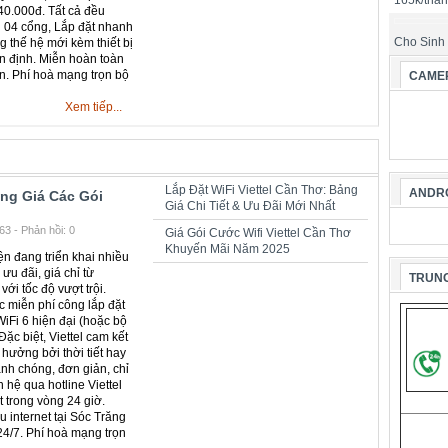
165k/thá
0.000đ. Tất cả đều
i 04 cổng, Lắp đặt nhanh
Cho Sinh
 thế hệ mới kèm thiết bị
ổn định. Miễn hoàn toàn
n. Phí hoà mạng trọn bộ
CAMER
Xem tiếp...
Lắp Đặt WiFi Viettel Cần Thơ: Bảng
ANDRO
ảng Giá Các Gói
Giá Chi Tiết & Ưu Đãi Mới Nhất
3 - Phản hồi: 0
Giá Gói Cước Wifi Viettel Cần Thơ
Khuyến Mãi Năm 2025
ện đang triển khai nhiều
ưu đãi, giá chỉ từ
TRUNG
ới tốc độ vượt trội.
 miễn phí công lắp đặt
iFi 6 hiện đại (hoặc bộ
ặc biệt, Viettel cam kết
 hưởng bởi thời tiết hay
nh chóng, đơn giản, chỉ
hệ qua hotline Viettel
t trong vòng 24 giờ.
u internet tại Sóc Trăng
 24/7. Phí hoà mạng trọn