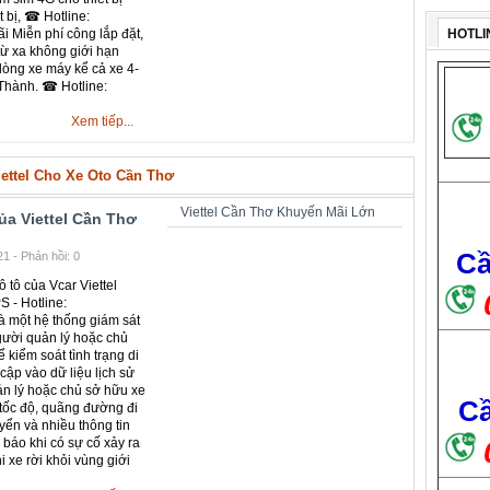
t bị, ☎ Hotline:
HOTLI
i Miễn phí công lắp đặt,
từ xa không giới hạn
dòng xe máy kể cả xe 4-
Thành. ☎ Hotline:
Xem tiếp...
iettel Cho Xe Oto Cần Thơ
Viettel Cần Thơ Khuyến Mãi Lớn
ủa Viettel Cần Thơ
Cầ
1 - Phản hồi: 0
ô tô của Vcar Viettel
S - Hotline:
à một hệ thống giám sát
gười quản lý hoặc chủ
ể kiểm soát tình trạng di
cập vào dữ liệu lịch sử
ản lý hoặc chủ sở hữu xe
Cầ
í, tốc độ, quãng đường đi
yển và nhiều thông tin
 báo khi có sự cố xảy ra
 xe rời khỏi vùng giới