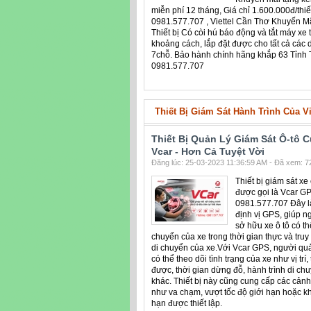
miễn phí 12 tháng, Giá chỉ 1.600.000đ/thiế
0981.577.707 , Viettel Cần Thơ Khuyến Mã
Thiết bị Có còi hú báo động và tắt máy xe 
khoảng cách, lắp đặt được cho tất cả các 
7chỗ. Bảo hành chính hãng khắp 63 Tỉnh 
0981.577.707
Thiết Bị Giám Sát Hành Trình Của V
Thiết Bị Quản Lý Giám Sát Ô-tô C
Vcar - Hơn Cả Tuyệt Vời
Đăng lúc: 25-03-2023 11:36:59 AM - Đã xem: 72
Thiết bị giám sát xe 
được gọi là Vcar GP
0981.577.707 Đây l
định vị GPS, giúp n
sở hữu xe ô tô có th
chuyển của xe trong thời gian thực và truy 
di chuyển của xe.Với Vcar GPS, người qu
có thể theo dõi tình trạng của xe như vị tr
được, thời gian dừng đỗ, hành trình di chu
khác. Thiết bị này cũng cung cấp các cảnh
như va chạm, vượt tốc độ giới hạn hoặc khi
hạn được thiết lập.