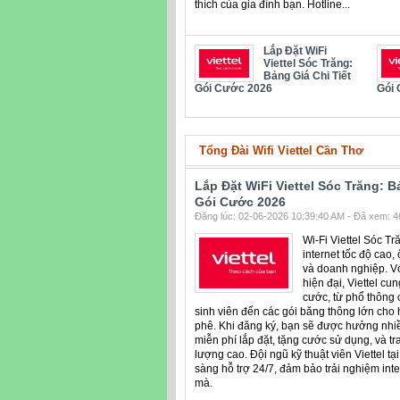
thích của gia đình bạn. Hotline...
Lắp Đặt WiFi
Viettel Sóc Trăng:
Bảng Giá Chi Tiết
Gói Cước 2026
Gói
Tổng Đài Wifi Viettel Cần Thơ
Lắp Đặt WiFi Viettel Sóc Trăng: B
Gói Cước 2026
Đăng lúc: 02-06-2026 10:39:40 AM - Đã xem: 46
Wi-Fi Viettel Sóc T
internet tốc độ cao,
và doanh nghiệp. V
hiện đại, Viettel cu
cước, từ phổ thông 
sinh viên đến các gói băng thông lớn cho
phê. Khi đăng ký, bạn sẽ được hưởng nhi
miễn phí lắp đặt, tặng cước sử dụng, và t
lượng cao. Đội ngũ kỹ thuật viên Viettel t
sàng hỗ trợ 24/7, đảm bảo trải nghiệm int
mà.