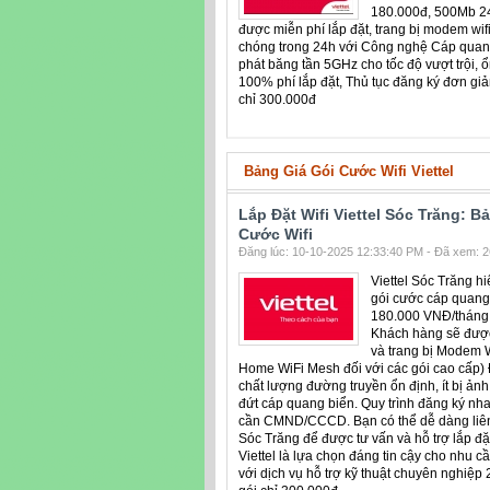
180.000đ, 500Mb 24
được miễn phí lắp đặt, trang bị modem wif
chóng trong 24h với Công nghệ Cáp quang
phát băng tần 5GHz cho tốc độ vượt trội, 
100% phí lắp đặt, Thủ tục đăng ký đơn giả
chỉ 300.000đ
Bảng Giá Gói Cước Wifi Viettel
Lắp Đặt Wifi Viettel Sóc Trăng: B
Cước Wifi
Đăng lúc: 10-10-2025 12:33:40 PM - Đã xem: 26
Viettel Sóc Trăng hi
gói cước cáp quang 
180.000 VNĐ/tháng v
Khách hàng sẽ được
và trang bị Modem W
Home WiFi Mesh đối với các gói cao cấp) Đ
chất lượng đường truyền ổn định, ít bị ảnh
đứt cáp quang biển. Quy trình đăng ký nha
cần CMND/CCCD. Bạn có thể dễ dàng liên 
Sóc Trăng để được tư vấn và hỗ trợ lắp đặ
Viettel là lựa chọn đáng tin cậy cho nhu cầ
với dịch vụ hỗ trợ kỹ thuật chuyên nghiệp