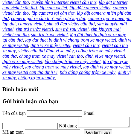
viettel cần thơ
,
truyền hình internet viettel cần thơ
,
lắp đặt internet
của viettel cần thơ
,
lắp cam viettel
,
lắp đặt camera viettel
,
camera
viettel cần thơ
,
lắp camera tại cần thơ
,
lắp đặt camera miễn phí cần
thơ
,
camera giá rẻ cần thơ miễn phí lắp đặt
,
camera gia re mien phi
lap dat
,
camera viettel
,
sim số đẹp viettel cần thơ
,
sim khuyến mãi
viettel
,
sim trả trước viettel
,
sim trả sau viettel
,
sim khuyen mai
viettel can tho
,
sim tra truoc viettel
,
lắp đặt thiết bị định vị xe máy
tại cần thơ
,
lap dat thiet bi dinh vi chong trom xe may viettel
,
dinh vi
xe may viettel
,
định vị xe máy viettel
,
viettel cần thơ
,
viettel can tho
xe may
,
viettel cần thơ định vị xe máy
,
chống trộm xe máy viettel
cần thơ
,
chong trom xe may viettel can tho
,
dinh vi xe may viettel
,
định vị xe máy viettel
,
lắp chống trộm xe máy viettel
,
lắp định vị xe
máy viettel
,
lap chong trom xe may viettel
,
lap dinh vi xe may viettel
,
xe may viettel can tho dinh vi
,
báo động chống trộm xe máy
,
định vị
xe máy
,
chống trộm xe máy
,
Bình luận mới
Gửi bình luận của bạn
Tên của bạn
Email
Nội dung
Mã an toàn