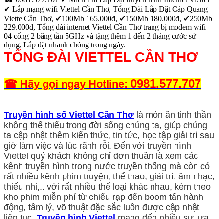
‎✔ Lắp mạng wifi Viettel Cần Thơ, Tổng Đài Lắp Đặt Cáp Quang
Viette Cần Thơ, ✔100Mb 165.000đ, ✔150Mb 180.000đ, ✔250Mb
229.000đ, Tổng đài internet Viettel Cần Thơ trang bị modem wifi
04 cổng 2 băng tần 5GHz và tặng thêm 1 đến 2 tháng cước sử
dụng, Lắp đặt nhanh chóng trong ngày.
TỔNG ĐÀI VIETTEL CẦN THƠ
0981.577.707
☎ Hãy gọi ngay Hotline:
Truyền hình số Viettel Cần Thơ
là món ăn tinh thần
không thể thiếu trong đời sống chúng ta, giúp chúng
ta cập nhật thêm kiến thức, tin tức, học tập giải trí sau
giờ làm việc và lúc rãnh rỗi. Đến với truyền hình
Viettel quý khách không chỉ đơn thuần là xem các
kênh truyền hình trong nước truyền thống mà còn có
rất nhiều kênh phim truyện, thể thao, giải trí, âm nhạc,
thiếu nhi,.. với rất nhiều thể loại khác nhau, kèm theo
kho phim miễn phí từ chiếu rạp đến boom tấn hành
động, tâm lý, võ thuật đặc sắc luôn được cập nhật
liên tục.
Truyền hình Viettel
mang đến nhiều sự lựa