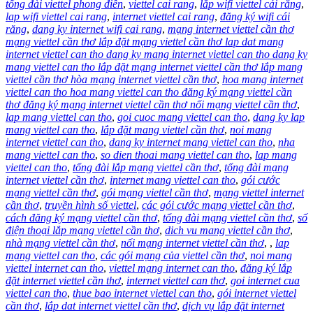
tổng đài viettel phong điền
,
viettel cai rang
,
lắp wifi viettel cái răng
,
lap wifi viettel cai rang
,
internet viettel cai rang
,
đăng ký wifi cái
răng
,
dang ky internet wifi cai rang
,
mạng internet viettel cần thơ
mạng viettel cần thơ lắp đặt mạng viettel cần thơ lap dat mang
internet viettel can tho dang ky mang internet viettel can tho dang ky
mang viettel can tho lắp đặt mạng internet viettel cần thơ lắp mang
viettel cần thơ hòa mạng internet viettel cần thơ
,
hoa mang internet
viettel can tho hoa mang viettel can tho đăng ký mạng viettel cần
thơ đăng ký mạng internet viettel cần thơ nối mạng viettel cần thơ
,
lap mang viettel can tho
,
goi cuoc mang viettel can tho
,
dang ky lap
mang viettel can tho
,
lắp đặt mang viettel cần thơ
,
noi mang
internet viettel can tho
,
dang ky internet mang viettel can tho
,
nha
mang viettel can tho
,
so dien thoai mang viettel can tho
,
lap mang
viettel can tho
,
tổng đài lắp mạng viettel cần thơ
,
tổng đài mạng
internet viettel cần thơ
,
internet mang viettel can tho
,
gói cước
mạng viettel cần thơ
,
gói mạng viettel cần thơ
,
mạng viettel internet
cần thơ
,
truyền hình số viettel
,
các gói cước mạng viettel cần thơ
,
cách đăng ký mạng viettel cần thơ
,
tổng đài mạng viettel cần thơ
,
số
điện thoại lắp mạng viettel cần thơ
,
dich vu mang viettel cần thơ
,
nhà mạng viettel cần thơ
,
nối mạng internet viettel cần thơ
,
,
lap
mạng viettel can tho
,
các gói mạng của viettel cần thơ
,
noi mang
viettel internet can tho
,
viettel mạng internet can tho
,
đăng ký lắp
đặt internet viettel cần thơ
,
internet viettel can thơ
,
goi internet cua
viettel can tho
,
thue bao internet viettel can tho
,
gói internet viettel
cần thơ
,
lắp dat internet viettel cần thơ
,
dịch vụ lắp đặt internet