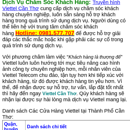
Dịch Vụ Chăm Sóc Khách Hàng:
Truyền hình
Viettel Cần Thơ
cung cấp dịch vụ chăm sóc khách
hàng chuyên nghiệp, luôn sẵn sàng hỗ trợ khách
hàng trong quá trình sử dụng dịch vụ. Người dùng có
thể liên hệ với trung tâm chăm sóc khách
Hotline: 0981.577.707
hàng
để được hỗ trợ giải
đáp các thắc mắc hoặc khi gặp phải các sự cố trong
quá trình sử dụng dịch vụ.
Với phương châm làm việc “
”
Khách hàng là thượng đế
Viettel luôn luôn hướng tới mục tiêu nâng cao hình
ảnh công ty chuyên nghiệp hơn, mỗi nhân viên của
Viettel Telecom chu đáo, tận tụy hơn khi tiếp xúc với
khách hàng, từ đó được khách hàng tin yêu hơn. Vì
thế, để nhận được sự hỗ trợ, tư vấn, lắp đặt tốt nhất
thì hãy đến ngay
. Qúy khách hàng sẽ
Viettel Cần Thơ
nhận lại được sự hài lòng mà dịch vụ Viettel mang lại.
Danh sách Các Cửa Hàng Viettel tại Thành Phố Cần
Thơ:
Quận,
Danh sách chi tiết
huyện