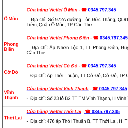
Cửa hàng Viettel Ô Môn
-
☎
0345.797.345
Ô Môn
- Địa chỉ: Số 972A đường Tôn Đức Thắng, QL9
Liêm, Quận Ô Môn, TP Cần Thơ
Cửa hàng Viettel Phong Điền
-
☎
0345.797.345
Phong
- Địa chỉ: Ấp Nhơn Lộc 1, TT Phong Điền, Hu
Điền
Cần Thơ
Cửa hàng Viettel Cờ Đỏ
-
☎
0345.797.345
Cờ Đỏ
- Địa chỉ: Ấp Thới Thuận, TT Cờ Đỏ, Cờ Đỏ, TP
Cửa hàng Viettel Vĩnh Thạnh
-
☎
0345.797.345
Vĩnh
Thạnh
- Địa chỉ: Số 23 lô B2 TT TM Vĩnh Thạnh, H Vĩn
Cửa hàng Viettel Thới Lai
-
☎
0345.797.345
Thới Lai
- Địa chỉ: 476 ấp Thới Thuận B, TT Thới Lai, H 