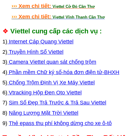
›
›
›
Xem chi tiết:
Viettel Cờ Đỏ Cần Thơ
›
›
›
Xem chi tiết:
Viettel Vĩnh Thạnh Cần Thơ
❖
Viettel cung cấp các dịch vụ :
1)
Internet Cáp Quang Viettel
2)
Truyền Hình Số Viettel
3)
Camera Viettel quan sát chống trộm
4)
Phần mềm Chữ ký số-hóa đơn điện tử-BHXH
5)
Chống Trộm Định Vị Xe Máy Viettel
6)
Vtracking Hộp Đen Oto Viettel
7)
Sim Số Đẹp Trả Trước & Trả Sau Viettel
8)
Năng Lượng Mặt Trời Viettel
9)
Thẻ epass thu phí không dừng cho xe ô-tô