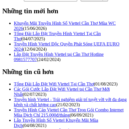
Những tin mới hơn
Khuyến Mãi Truyền Hình Số Viettel Cần Thơ Mùa WC
2026
(15/06/2026)
Tổng Đài Lắp Đặt Truyền Hình Viettel Tại Cần
Thơ
(04/07/2025)
Truyền Hình Viettel Độc Quyền Phát Sóng UEFA EURO
2024
(12/04/2024)
Lắp Đặt Truyền Hình Viettel tại Cần Thơ Hotline
0981577707
(24/02/2024)
Những tin cũ hơn
Tổng Đài Lắp Đặt Wifi Viettel Tại Cần Thơ
(01/08/2023)
Các Gói Cước Lắp Đặt Wifi Viettel tại Cần Thơ Mới
Nhất
(02/07/2023)
Truyền hình Viettel - Trải nghiệm giải trí tuyệt vời với đa dạng
kênh và chất lượng cao
(21/02/2023)
Truyền Hình Cáp Viettel Cần Thơ Trọn Gói Combo Internet
Mùa Dịch Chỉ 215.000đ/tháng
(06/09/2021)
Lắp Truyền Hình Số Viettel Khuyến Mãi Mùa
Dịch
(04/08/2021)