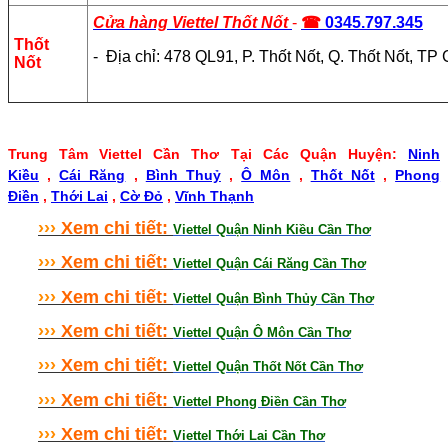
Cửa hàng Viettel Thốt Nốt
-
☎
0345.797.345
Thốt
- Địa chỉ: 478 QL91, P. Thốt Nốt, Q. Thốt Nốt, T
Nốt
Trung Tâm Viettel Cần Thơ Tại Các Quận Huyện:
Ninh
Kiều
,
Cái Răng
,
Bình Thuỷ
,
Ô Môn
,
Thốt Nốt
,
Phong
Điền
,
Thới Lai
,
Cờ Đỏ
,
Vĩnh Thạnh
›
›
›
Xem chi tiết:
Viettel Quận Ninh Kiều Cần Thơ
›
›
›
Xem chi tiết:
Viettel Quận Cái Răng Cần Thơ
›
›
›
Xem chi tiết:
Viettel Quận Bình Thủy Cần Thơ
›
›
›
Xem chi tiết:
Viettel Quận Ô Môn Cần Thơ
›
›
›
Xem chi tiết:
Viettel Quận Thốt Nốt Cần Thơ
›
›
›
Xem chi tiết:
Viettel Phong Điền Cần Thơ
›
›
›
Xem chi tiết:
Viettel Thới Lai Cần Thơ