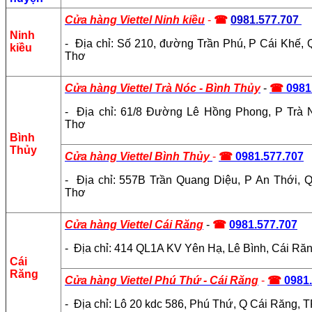
Cửa hàng Viettel Ninh kiều
-
☎
0981.577.707
Ninh
- Địa chỉ: Số 210, đường Trần Phú, P Cái Khế,
kiều
Thơ
Cửa hàng Viettel Trà Nóc - Bình Thủy
-
☎
0981
- Địa chỉ: 61/8 Đường Lê Hồng Phong, P Trà 
Thơ
Bình
Thủy
Cửa hàng Viettel Bình Thủy
-
☎
0981.577.707
- Địa chỉ: 557B Trần Quang Diệu, P An Thới, 
Thơ
Cửa hàng Viettel Cái Răng
-
☎
09
81.577.707
- Địa chỉ: 414 QL1A KV Yên Hạ, Lê Bình, Cái Ră
Cái
Răng
Cửa hàng Viettel Phú Thứ - Cái Răng
-
☎
0981
- Địa chỉ: Lô 20 kdc 586, Phú Thứ, Q Cái Răng,