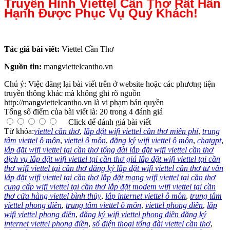
Truyền Hình Viettel Cần Thơ Rất Hân
Hạnh Được Phục Vụ Quý Khách!
Tác giả bài viết:
Viettel Cần Thơ
Nguồn tin:
mangviettelcantho.vn
Chú ý: Việc đăng lại bài viết trên ở website hoặc các phương tiện
truyền thông khác mà không ghi rõ nguồn
http://mangviettelcantho.vn là vi phạm bản quyền
Tổng số điểm của bài viết là: 20 trong 4 đánh giá
Click để đánh giá bài viết
Từ khóa:
viettel cần thơ
,
lắp đặt wifi viettel cần thơ miễn phí
,
trung
tâm viettel ô môn
,
viettel ô môn
,
đăng ký wifi viettel ô môn
,
chatgpt
,
lắp đặt wifi viettel tại cần thơ tổng đài lắp đặt wifi viettel cần thơ
dịch vụ lắp đặt wifi viettel tại cần thơ giá lắp đặt wifi viettel tại cần
thơ wifi viettel tại cần thơ đăng ký lắp đặt wifi viettel cần thơ tư vấn
lắp đặt wifi viettel tại cần thơ lắp đặt mạng wifi viettel tại cần thơ
cung cấp wifi viettel tại cần thơ lắp đặt modem wifi viettel tại cần
thơ cửa hàng viettel bình thủy
,
lắp internet viettel ô môn
,
trung tâm
viettel phong điền
,
trung tâm viettel ô môn
,
viettel phong điền
,
lắp
wifi viettel phong điền
,
đăng ký wifi viettel phong điền đăng ký
internet viettel phong điền
,
số điện thoại tổng đài viettel cần thơ
,