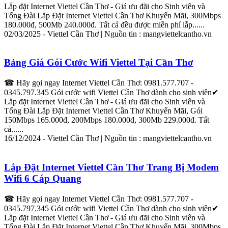
Lắp
đặt
Internet
Viettel
Cần
Thơ
- Giá ưu đãi cho Sinh viên và
Tổng Đài
Lắp
Đặt
Internet
Viettel
Cần
Thơ
Khuyến Mãi, 300Mbps
180.000đ, 500Mb 240.000đ. Tất cả đều được miễn phí
lắp
......
02/03/2025 -
Viettel
Cần
Thơ
| Nguồn tin : mang
viettel
cantho.vn
Bảng Giá Gói Cước Wifi
Viettel
Tại
Cần
Thơ
☎ Hãy gọi ngay
Internet
Viettel
Cần
Thơ
: 0981.577.707 -
0345.797.345 Gói cước wifi
Viettel
Cần
Thơ
dành cho sinh viên✔
Lắp
đặt
Internet
Viettel
Cần
Thơ
- Giá ưu đãi cho Sinh viên và
Tổng Đài
Lắp
Đặt
Internet
Viettel
Cần
Thơ
Khuyến Mãi, Gói
150Mbps 165.000đ, 200Mbps 180.000đ, 300Mb 229.000đ. Tất
cả......
16/12/2024 -
Viettel
Cần
Thơ
| Nguồn tin : mang
viettel
cantho.vn
Lắp
Đặt
Internet
Viettel
Cần
Thơ
Trang Bị Modem
Wifi 6 Cáp Quang
☎ Hãy gọi ngay
Internet
Viettel
Cần
Thơ
: 0981.577.707 -
0345.797.345 Gói cước wifi
Viettel
Cần
Thơ
dành cho sinh viên✔
Lắp
đặt
Internet
Viettel
Cần
Thơ
- Giá ưu đãi cho Sinh viên và
Tổng Đài
Lắp
Đặt
Internet
Viettel
Cần
Thơ
Khuyến Mãi, 300Mbps