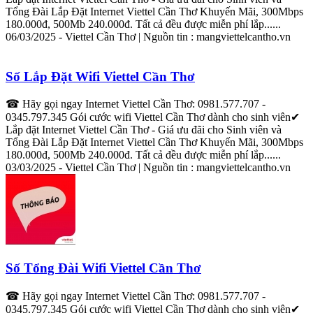
Tổng Đài
Lắp
Đặt
Internet
Viettel
Cần
Thơ
Khuyến Mãi, 300Mbps
180.000đ, 500Mb 240.000đ. Tất cả đều được miễn phí
lắp
......
06/03/2025 -
Viettel
Cần
Thơ
| Nguồn tin : mang
viettel
cantho.vn
Số
Lắp
Đặt Wifi
Viettel
Cần
Thơ
☎ Hãy gọi ngay
Internet
Viettel
Cần
Thơ
: 0981.577.707 -
0345.797.345 Gói cước wifi
Viettel
Cần
Thơ
dành cho sinh viên✔
Lắp
đặt
Internet
Viettel
Cần
Thơ
- Giá ưu đãi cho Sinh viên và
Tổng Đài
Lắp
Đặt
Internet
Viettel
Cần
Thơ
Khuyến Mãi, 300Mbps
180.000đ, 500Mb 240.000đ. Tất cả đều được miễn phí
lắp
......
03/03/2025 -
Viettel
Cần
Thơ
| Nguồn tin : mang
viettel
cantho.vn
Số Tổng Đài Wifi
Viettel
Cần
Thơ
☎ Hãy gọi ngay
Internet
Viettel
Cần
Thơ
: 0981.577.707 -
0345.797.345 Gói cước wifi
Viettel
Cần
Thơ
dành cho sinh viên✔