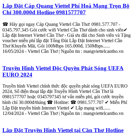
Lắp
Đặt Cáp Quang
Viettel
Phí Hoà Mạng Trọn Bộ
Chỉ 300.000đ Hotline 0981577707
☎ Hãy gọi ngay Cáp Quang
Viettel
Cần
Thơ
: 0981.577.707 -
0345.797.345 Gói cước wifi
Viettel
Cần
Thơ
dành cho sinh viên✔
Lắp
đặt
Internet
Viettel
Cần
Thơ
- Giá ưu đãi cho Sinh viên và Tặng
voucher miễn phí
lắp
đặt
Tổng Đài
Lắp
Đặt
Internet
Viettel
Cần
Thơ
Khuyến Mãi, Gói 100Mbps 165.000đ, 150Mbps......
16/05/2024 -
Viettel
Cần
Thơ
| Nguồn tin : mang
viettel
cantho.vn
Truyền Hình
Viettel
Độc Quyền Phát Sóng UEFA
EURO 2024
Truyền hình
Viettel
chính thức độc quyền phát sóng UEFA EURO
2024, Số điện thoại
lắp
đặt
Truyền Hình
Viettel
Cần
Thơ
là
0981577707 hoặc 0345797345 tư vấn miễn phí, gói cước truyền
hình chỉ 30.000đ/tháng ☎ Hotline: ☎ 0981.577.707 ✔ Miễn Phí
Lắp
Đặt truyền hình
Internet
Viettel
‎✔
Lắp
mạng wifi......
12/04/2024 -
Viettel
Cần
Thơ
| Nguồn tin : mang
viettel
cantho.vn
Lắp
Đặt Truyền Hình
Viettel
tại
Cần
Thơ
Hotline