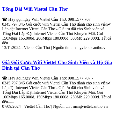
Tổng Đài Wifi
Viettel
Cần
Thơ
☎ Hãy gọi ngay Wifi
Viettel
Cần
Thơ
: 0981.577.707 -
0345.797.345 Gói cước wifi
Viettel
Cần
Thơ
dành cho sinh viên✔
Lắp
đặt
Internet
Viettel
Cần
Thơ
- Giá ưu đãi cho Sinh viên và
Tổng Đài
Lắp
Đặt
Internet
Viettel
Cần
Thơ
Khuyến Mãi, Gói
150Mbps 165.000đ, 200Mbps 180.000đ, 300Mb 229.000đ. Tất cả
đều......
13/11/2024 -
Viettel
Cần
Thơ
| Nguồn tin : mang
viettel
cantho.vn
Giá Gói Cước Wifi
Viettel
Cho Sinh Viên và Hộ Gia
Đình tại
Cần
Thơ
☎ Hãy gọi ngay Wifi
Viettel
Cần
Thơ
: 0981.577.707 -
0345.797.345 Gói cước wifi
Viettel
Cần
Thơ
dành cho sinh viên✔
Lắp
đặt
Internet
Viettel
Cần
Thơ
- Giá ưu đãi cho Sinh viên và
Tổng Đài
Lắp
Đặt
Internet
Viettel
Cần
Thơ
Khuyến Mãi, Gói
100Mbps 165.000đ, 150Mbps 180.000đ, 250Mb 229.000đ. Tất cả
đều......
07/09/2024 -
Viettel
Cần
Thơ
| Nguồn tin : mang
viettel
cantho.vn