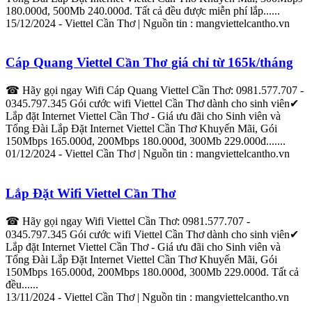
180.000đ, 500Mb 240.000đ. Tất cả đều được miễn phí
lắp
......
15/12/2024 -
Viettel
Cần
Thơ
| Nguồn tin : mang
viettel
cantho.vn
Cáp Quang
Viettel
Cần
Thơ
giá chỉ từ 165k/tháng
☎ Hãy gọi ngay Wifi Cáp Quang
Viettel
Cần
Thơ
: 0981.577.707 -
0345.797.345 Gói cước wifi
Viettel
Cần
Thơ
dành cho sinh viên✔
Lắp
đặt
Internet
Viettel
Cần
Thơ
- Giá ưu đãi cho Sinh viên và
Tổng Đài
Lắp
Đặt
Internet
Viettel
Cần
Thơ
Khuyến Mãi, Gói
150Mbps 165.000đ, 200Mbps 180.000đ, 300Mb 229.000đ.......
01/12/2024 -
Viettel
Cần
Thơ
| Nguồn tin : mang
viettel
cantho.vn
Lắp
Đặt Wifi
Viettel
Cần
Thơ
☎ Hãy gọi ngay Wifi
Viettel
Cần
Thơ
: 0981.577.707 -
0345.797.345 Gói cước wifi
Viettel
Cần
Thơ
dành cho sinh viên✔
Lắp
đặt
Internet
Viettel
Cần
Thơ
- Giá ưu đãi cho Sinh viên và
Tổng Đài
Lắp
Đặt
Internet
Viettel
Cần
Thơ
Khuyến Mãi, Gói
150Mbps 165.000đ, 200Mbps 180.000đ, 300Mb 229.000đ. Tất cả
đều......
13/11/2024 -
Viettel
Cần
Thơ
| Nguồn tin : mang
viettel
cantho.vn