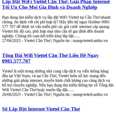
Lắp
Đặt WiFi
Viettel
Cần
Thơ
: Giải Pháp
Internet
Tối Ưu Cho Mọi Gia Đình và Doanh Nghiệp
Bạn đang tìm kiếm dịch vụ
lắp
đặt
WiFi
Viettel
tại
Cần
Thơ
nhanh
chóng, ổn định với chi phí hợp lý? Hãy liên hệ ngay Hotline 0981
577 707 để được tư vấn miễn phí các gói cước
internet
cáp quang
Viettel
tốc độ cao, phù hợp mọi nhu cầu từ gia đình đến doanh
nghiệp. Chúng tôi cam kết triển khai
lắp
đặt
......
27/06/2025 -
Viettel
Cần
Thơ
| Nguồn tin : mang
viettel
cantho.vn
Tổng Đài Wifi
Viettel
Cần
Thơ
Liên Hệ Ngay
0981.577.707
Viettel
là một trong những nhà cung cấp dịch vụ viễn thông hàng
đầu tại Việt Nam, và tại
Cần
Thơ
,
Viettel
luôn nỗ lực mang đến
những giải pháp
internet
, truyền hình chất lượng cao cùng dịch vụ
hỗ trợ chuyên nghiệp. Nếu bạn đang tìm kiếm thông tin về Tổng đài
Wifi
Viettel
Cần
Thơ
hoặc muốn
lắp
đặt
......
26/06/2025 -
Viettel
Cần
Thơ
| Nguồn tin : mang
viettel
cantho.vn
Số
Lắp
Đặt
Internet
Viettel
Cần
Thơ