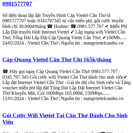
0981577707
Số điện thoại
lắp
đặt
Truyền Hình Cáp
Viettel
Cần
Thơ
là
0981577707 hoặc 0345797345 tư vấn miễn phí, gói cước truyền
hình chỉ 30.000đ/tháng ☎ Hotline: ☎ 0981.577.707 ✔ Miễn Phí
Lắp
Đặt truyền hình
Internet
Viettel
‎✔
Lắp
mạng wifi
Viettel
Cần
Thơ
, Tổng Đài
Lắp
Đặt Cáp Quang Viette
Cần
Thơ
, ✔100Mb......
24/02/2024 -
Viettel
Cần
Thơ
| Nguồn tin : mang
viettel
cantho.vn
Cáp Quang
Viettel
Cần
Thơ
Chỉ 165k/tháng
☎ Hãy gọi ngay Cáp Quang
Viettel
Cần
Thơ
: 0981.577.707 -
0345.797.345 Gói cước wifi
Viettel
Cần
Thơ
dành cho sinh viên✔
Lắp
đặt
Internet
Viettel
Cần
Thơ
- Giá ưu đãi cho Sinh viên và Tặng
voucher miễn phí
lắp
đặt
Tổng Đài
Lắp
Đặt
Internet
Viettel
Cần
Thơ
Khuyến Mãi, Gói 100Mbps 165.000đ, 150Mbps......
12/01/2024 -
Viettel
Cần
Thơ
| Nguồn tin : mang
viettel
cantho.vn
Gói Cước Wifi
Viettel
Tại
Cần
Thơ
Dành Cho Sinh
Viên