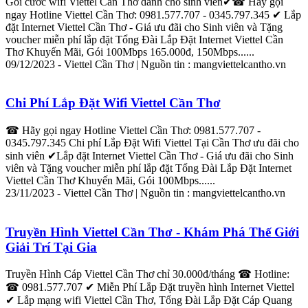
Gói cước wifi
Viettel
Cần
Thơ
dành cho sinh viên✔☎ Hãy gọi
ngay Hotline
Viettel
Cần
Thơ
: 0981.577.707 - 0345.797.345 ‎✔
Lắp
đặt
Internet
Viettel
Cần
Thơ
- Giá ưu đãi cho Sinh viên và Tặng
voucher miễn phí
lắp
đặt
Tổng Đài
Lắp
Đặt
Internet
Viettel
Cần
Thơ
Khuyến Mãi, Gói 100Mbps 165.000đ, 150Mbps......
09/12/2023 -
Viettel
Cần
Thơ
| Nguồn tin : mang
viettel
cantho.vn
Chi Phí
Lắp
Đặt Wifi
Viettel
Cần
Thơ
☎ Hãy gọi ngay Hotline
Viettel
Cần
Thơ
: 0981.577.707 -
0345.797.345 Chi phí
Lắp
Đặt Wifi
Viettel
Tại
Cần
Thơ
ưu đãi cho
sinh viên ✔‎
Lắp
đặt
Internet
Viettel
Cần
Thơ
- Giá ưu đãi cho Sinh
viên và Tặng voucher miễn phí
lắp
đặt
Tổng Đài
Lắp
Đặt
Internet
Viettel
Cần
Thơ
Khuyến Mãi, Gói 100Mbps......
23/11/2023 -
Viettel
Cần
Thơ
| Nguồn tin : mang
viettel
cantho.vn
Truyền Hình
Viettel
Cần
Thơ
- Khám Phá Thế Giới
Giải Trí Tại Gia
Truyền Hình Cáp
Viettel
Cần
Thơ
chỉ 30.000đ/tháng ☎ Hotline:
☎ 0981.577.707 ✔ Miễn Phí
Lắp
Đặt truyền hình
Internet
Viettel
‎✔
Lắp
mạng wifi
Viettel
Cần
Thơ
, Tổng Đài
Lắp
Đặt Cáp Quang