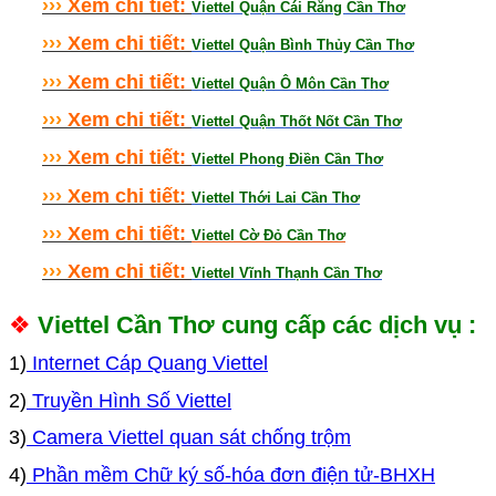
›
›
›
Xem chi tiết:
Viettel Quận Cái Răng Cần Thơ
›
›
›
Xem chi tiết:
Viettel Quận Bình Thủy Cần Thơ
›
›
›
Xem chi tiết:
Viettel Quận Ô Môn Cần Thơ
›
›
›
Xem chi tiết:
Viettel Quận Thốt Nốt Cần Thơ
›
›
›
Xem chi tiết:
Viettel Phong Điền Cần Thơ
›
›
›
Xem chi tiết:
Viettel Thới Lai Cần Thơ
›
›
›
Xem chi tiết:
Viettel Cờ Đỏ Cần Thơ
›
›
›
Xem chi tiết:
Viettel Vĩnh Thạnh Cần Thơ
❖
Viettel Cần Thơ cung cấp các dịch vụ :
1)
Internet Cáp Quang Viettel
2)
Truyền Hình Số Viettel
3)
Camera Viettel quan sát chống trộm
4)
Phần mềm Chữ ký số-hóa đơn điện tử-BHXH