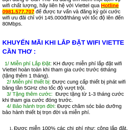
wifi chất lượng, hãy liên hệ với Viettel qua
Hotline
0981.577.707
để được tư vấn và đăng ký gói cước
wifi ưu đãi chỉ với 145.000đ/tháng với tốc độ lên đến
80Mbps.
KHUYẾN MÃI KHI LẮP ĐẶT WIFI VIETTE
CẦN THƠ
:
1/ Miễn phí Lắp Đặt:
KH được miễn phí lắp đặt wifi
Viettel hoàn toàn khi tham gia cước trước 6tháng
(tặng thêm 1 tháng).
2/ Miễn phí thiết bị:
Được cung cấp thiết bị phát wifi
băng tần 5GHz cho tốc độ vượt trội.
3/ Tặng thêm cước:
Được tặng từ 1-3 tháng cước
khi tham gia cước đóng trước.
4/ Bảo hành trọn đời:
Được chăm sóc bảo dưỡng
bảo hành thiết bị trọn đời và miễn phí.
Được miễn 100% các chi phí như: công lắp đặt,