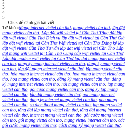
2
3
4
5
Click để đánh giá bài viết
Từ khóa:
Mạng internet viettel cần thơ
,
mạng viettel cần thơ
,
lắp đặt
mạng viettel cần thơ
,
Lắp đặt wifi viettel tại Cần Thơ Tổng đài lắp
đặt wifi viettel Cần Thơ Dịch vụ lắp đặt wifi viettel tại Cần Thơ Giá
lắp đặt wifi viettel tại Cần Thơ Wifi viettel tại Cần Thơ Đăng ký lắp
đặt wifi viettel Cần Thơ Tư vấn lắp đặt wifi viettel tại Cần Thơ Lắp
đặt mạng wifi viettel tại Cần Thơ Cung cấp wifi viettel tại Cần Thơ
Lắp đặt modem wifi viettel tại Cần Thơ.lap dat mang internet viettel
can tho
,
dang ky mang internet viettel can tho
,
dang ky mang viettel
can tho
,
lắp đặt mạng internet viettel cần thơ
,
lắp mang viettel cần
thơ
,
hòa mạng internet viettel cần thơ
,
hoa mang internet viettel can
tho
,
hoa mang viettel can tho
,
đăng ký mạng viettel cần thơ
,
đăng
ký mạng internet viettel cần thơ
,
nối mạng viettel cần thơ
,
lap mang
viettel can tho
,
goi cuoc mang viettel can tho
,
dang ky lap mang
viettel can tho
,
lắp đặt mang viettel cần thơ
,
noi mang internet
viettel can tho
,
dang ky internet mang viettel can tho
,
nha mang
viettel can tho
,
so dien thoai mang viettel can tho
,
lap mang viettel
can tho
,
tổng đài lắp mạng viettel cần thơ
,
tổng đài mạng internet
viettel cần thơ
,
internet mang viettel can tho
,
gói cước mạng viettel
cần thơ
,
gói mạng viettel cần thơ
,
mạng viettel internet cần thơ
,
các
gói cước mạng viettel cần thơ
,
cách đăng ký mạng viettel cần thơ
,