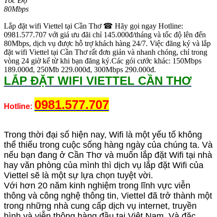
Tốc Độ
80Mbps
Lắp đặt wifi Viettel tại Cần Thơ ☎ Hãy gọi ngay Hotline:
0981.577.707 với giá ưu đãi chỉ 145.000đ/tháng và tốc độ lên đến
80Mbps, dịch vụ được hỗ trợ khách hàng 24/7. Việc đăng ký và lắp
đặt wifi Viettel tại Cần Thơ rất đơn giản và nhanh chóng, chỉ trong
vòng 24 giờ kể từ khi bạn đăng ký.Các gói cước khác: 150Mbps
189.000đ, 250Mb 229.000đ, 300Mbps 290.000đ.
LẮP ĐẶT WIFI VIETTEL CẦN THƠ
0981.577.707
Hotline:
Trong thời đại số hiện nay, Wifi là một yếu tố không
thể thiếu trong cuộc sống hàng ngày của chúng ta. Và
nếu bạn đang ở Cần Thơ và muốn lắp đặt Wifi tại nhà
hay văn phòng của mình thì dịch vụ lắp đặt Wifi của
Viettel sẽ là một sự lựa chọn tuyệt vời.
Với hơn 20 năm kinh nghiệm trong lĩnh vực viễn
thông và công nghệ thông tin, Viettel đã trở thành một
trong những nhà cung cấp dịch vụ internet, truyền
hình và viễn thông hàng đầu tại Việt Nam. Và đặc