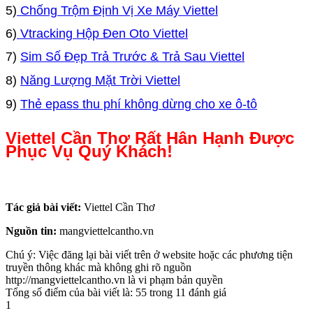
5)
Chống Trộm Định Vị Xe Máy Viettel
6)
Vtracking Hộp Đen Oto Viettel
7)
Sim Số Đẹp Trả Trước & Trả Sau Viettel
8)
Năng Lượng Mặt Trời Viettel
9)
Thẻ epass thu phí không dừng cho xe ô-tô
Viettel Cần Thơ Rất Hân Hạnh Được
Phục Vụ Quý Khách!
Tác giả bài viết:
Viettel Cần Thơ
Nguồn tin:
mangviettelcantho.vn
Chú ý: Việc đăng lại bài viết trên ở website hoặc các phương tiện
truyền thông khác mà không ghi rõ nguồn
http://mangviettelcantho.vn là vi phạm bản quyền
Tổng số điểm của bài viết là: 55 trong 11 đánh giá
1