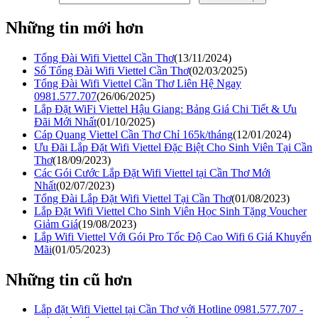
Những tin mới hơn
Tổng Đài Wifi Viettel Cần Thơ
(13/11/2024)
Số Tổng Đài Wifi Viettel Cần Thơ
(02/03/2025)
Tổng Đài Wifi Viettel Cần Thơ Liên Hệ Ngay
0981.577.707
(26/06/2025)
Lắp Đặt WiFi Viettel Hậu Giang: Bảng Giá Chi Tiết & Ưu
Đãi Mới Nhất
(01/10/2025)
Cáp Quang Viettel Cần Thơ Chỉ 165k/tháng
(12/01/2024)
Ưu Đãi Lắp Đặt Wifi Viettel Đặc Biệt Cho Sinh Viên Tại Cần
Thơ
(18/09/2023)
Các Gói Cước Lắp Đặt Wifi Viettel tại Cần Thơ Mới
Nhất
(02/07/2023)
Tổng Đài Lắp Đặt Wifi Viettel Tại Cần Thơ
(01/08/2023)
Lắp Đặt Wifi Viettel Cho Sinh Viên Học Sinh Tặng Voucher
Giảm Giá
(19/08/2023)
Lắp Wifi Viettel Với Gói Pro Tốc Độ Cao Wifi 6 Giá Khuyến
Mãi
(01/05/2023)
Những tin cũ hơn
Lắp đặt Wifi Viettel tại Cần Thơ với Hotline 0981.577.707 -