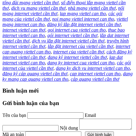
tổng đài mạng viettel cần thơ
,
số điện thoại lắp mạng viettel cần
thơ
,
dich vu mang viettel cần thơ
,
nhà mạng viettel cần thơ
,
nối
mạng internet viettel cần thơ
,
lap mạng viettel can tho
,
các gói
mạng của viettel cần thơ
,
noi mang viettel internet can tho
,
viettel
mạng internet can tho
,
đăng ký lắp đặt internet viettel cần thơ
,
internet viettel can thơ
,
goi internet cua viettel can tho
,
thue bao
internet viettel can tho
,
gói internet viettel cần thơ
,
lắp dat internet
viettel cần thơ
,
dịch vụ lắp đặt internet viettel cần thơ
,
truyền hình
internet viettel cần thơ
,
lắp đặt internet của viettel cần thơ
,
internet
cap quang viettel can tho
,
internet của viettel cần thơ
,
cách đăng ký
internet viettel cần thơ
,
đang ký internet viettel cần thơ
,
lap dat
internet viettel can tho
,
dang ky internet cua viettel can tho
,
các gói
internet của viettel cần thơ
,
dang ky dich vu internet viettel can tho
,
đăng ký cáp quang viettel cần thơ
,
cap internet viettel can tho
,
dang
ky mang cap quang viettel can tho
,
cáp quang viettel cần thơ
Bình luận mới
Gửi bình luận của bạn
Tên của bạn
Email
Nội dung
Mã an toàn