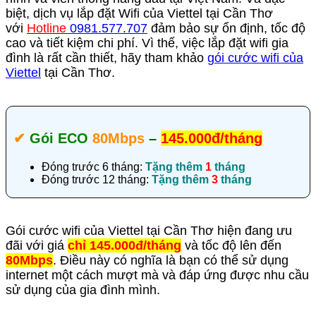
biệt, dịch vụ lắp đặt Wifi của Viettel tại Cần Thơ
với
Hotline
0981.577.707
đảm bảo sự ổn định, tốc độ
cao và tiết kiệm chi phí.
Vì thế, việc lắp đặt wifi gia
đình là rất cần thiết, hãy tham khảo
gói cước wifi của
Viettel
tại Cần Thơ.
✔‎
Gói ECO
80Mbps
–
145.000đ/tháng
Đóng trước 6 tháng:
Tặng thêm
1
tháng
Đóng trước 12 tháng:
Tặng thêm
3
tháng
Gói cước wifi của Viettel tại Cần Thơ hiện đang ưu
đãi với giá
chỉ 145.000đ/tháng
và tốc độ lên đến
80Mbps
. Điều này có nghĩa là bạn có thể sử dụng
internet một cách mượt mà và đáp ứng được nhu cầu
sử dụng của gia đình mình.