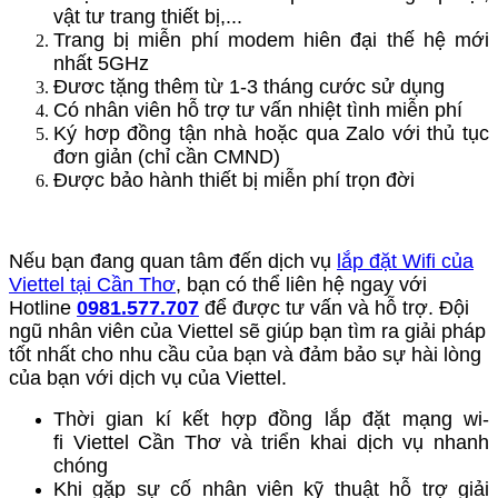
vật tư trang thiết bị,...
Trang bị miễn phí modem hiên đại thế hệ mới
nhất 5GHz
Đươc tặng thêm từ 1-3 tháng cước sử dụng
Có nhân viên hỗ trợ tư vấn nhiệt tình miễn phí
Ký hơp đồng tận nhà hoặc qua Zalo với thủ tục
đơn giản (chỉ cần CMND)
Được bảo hành thiết bị miễn phí trọn đời
Nếu bạn đang quan tâm đến dịch vụ
lắp đặt Wifi của
Viettel tại Cần Thơ
, bạn có thể liên hệ ngay với
Hotline
0981.577.707
để được tư vấn và hỗ trợ. Đội
ngũ nhân viên của Viettel sẽ giúp bạn tìm ra giải pháp
tốt nhất cho nhu cầu của bạn và đảm bảo sự hài lòng
của bạn với dịch vụ của Viettel.
Thời gian kí kết hợp đồng
lắp đặt mạng wi-
fi
Viettel Cần Thơ
và triển kh
ai dịch vụ nhanh
chóng
Khi gặp sự cố nhân viên kỹ thuật hỗ trợ giải