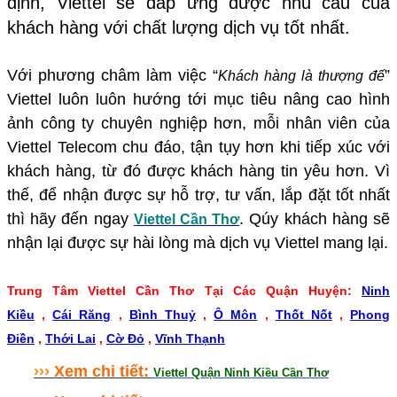
định, Viettel sẽ đáp ứng được nhu cầu của
khách hàng với chất lượng dịch vụ tốt nhất.
Với phương châm làm việc “
”
Khách hàng là thượng đế
Viettel luôn luôn hướng tới mục tiêu nâng cao hình
ảnh công ty chuyên nghiệp hơn, mỗi nhân viên của
Viettel Telecom chu đáo, tận tụy hơn khi tiếp xúc với
khách hàng, từ đó được khách hàng tin yêu hơn. Vì
thế, để nhận được sự hỗ trợ, tư vấn, lắp đặt tốt nhất
thì hãy đến ngay
. Qúy khách hàng sẽ
Viettel Cần Thơ
nhận lại được sự hài lòng mà dịch vụ Viettel mang lại.
Trung Tâm Viettel Cần Thơ Tại Các Quận Huyện:
Ninh
Kiều
,
Cái Răng
,
Bình Thuỷ
,
Ô Môn
,
Thốt Nốt
,
Phong
Điền
,
Thới Lai
,
Cờ Đỏ
,
Vĩnh Thạnh
›
›
›
Xem chi tiết:
Viettel Quận Ninh Kiều Cần Thơ