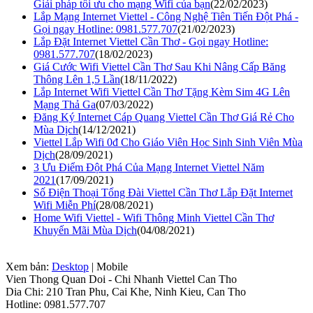
Giải pháp tối ưu cho mạng Wifi của bạn
(22/02/2023)
Lắp Mạng Internet Viettel - Công Nghệ Tiên Tiến Đột Phá -
Gọi ngay Hotline: 0981.577.707
(21/02/2023)
Lắp Đặt Internet Viettel Cần Thơ - Gọi ngay Hotline:
0981.577.707
(18/02/2023)
Giá Cước Wifi Viettel Cần Thơ Sau Khi Nâng Cấp Băng
Thông Lên 1,5 Lần
(18/11/2022)
Lắp Internet Wifi Viettel Cần Thơ Tặng Kèm Sim 4G Lên
Mạng Thả Ga
(07/03/2022)
Đăng Ký Internet Cáp Quang Viettel Cần Thơ Giá Rẻ Cho
Mùa Dịch
(14/12/2021)
Viettel Lắp Wifi 0đ Cho Giáo Viên Học Sinh Sinh Viên Mùa
Dịch
(28/09/2021)
3 Ưu Điểm Đột Phá Của Mạng Internet Viettel Năm
2021
(17/09/2021)
Số Điện Thoại Tổng Đài Viettel Cần Thơ Lắp Đặt Internet
Wifi Miễn Phí
(28/08/2021)
Home Wifi Viettel - Wifi Thông Minh Viettel Cần Thơ
Khuyến Mãi Mùa Dịch
(04/08/2021)
Xem bản:
Desktop
| Mobile
Vien Thong Quan Doi - Chi Nhanh Viettel Can Tho
Dia Chi: 210 Tran Phu, Cai Khe, Ninh Kieu, Can Tho
Hotline: 0981.577.707