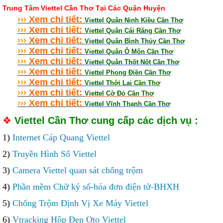
Trung Tâm Viettel Cần Thơ Tại Các Quận Huyện
›
›
›
Xem chi tiết:
Viettel Quận Ninh Kiều Cần Thơ
›
›
›
Xem chi tiết:
Viettel Quận Cái Răng Cần Thơ
›
›
›
Xem chi tiết:
Viettel Quận Bình Thủy Cần Thơ
›
›
›
Xem chi tiết:
Viettel Quận Ô Môn Cần Thơ
›
›
›
Xem chi tiết:
Viettel Quận Thốt Nốt Cần Thơ
›
›
›
Xem chi tiết:
Viettel Phong Điền Cần Thơ
›
›
›
Xem chi tiết:
Viettel Thới Lai Cần Thơ
›
›
›
Xem chi tiết:
Viettel Cờ Đỏ Cần Thơ
›
›
›
Xem chi tiết:
Viettel Vĩnh Thạnh Cần Thơ
❖
Viettel Cần Thơ cung cấp các dịch vụ :
1)
Internet Cáp Quang Viettel
2)
Truyền Hình Số Viettel
3)
Camera Viettel quan sát chống trộm
4)
Phần mềm Chữ ký số-hóa đơn điện tử-BHXH
5)
Chống Trộm Định Vị Xe Máy Viettel
6)
Vtracking Hộp Đen Oto Viettel