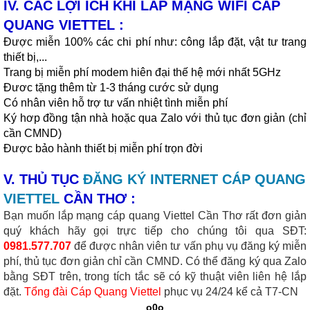
IV. CÁC LỢI ÍCH KHI LẮP MẠNG WIFI CÁP
QUANG VIETTEL :
Được miễn 100% các chi phí như: công lắp đặt, vật tư trang
thiết bị,...
Trang bị miễn phí modem hiên đại thế hệ mới nhất 5GHz
Đươc tặng thêm từ 1-3 tháng cước sử dụng
Có nhân viên hỗ trợ tư vấn nhiệt tình miễn phí
Ký hơp đồng tận nhà hoặc qua Zalo với thủ tục đơn giản (chỉ
cần CMND)
Được bảo hành thiết bị miễn phí trọn đời
V. THỦ TỤC
ĐĂNG KÝ INTERNET CÁP QUANG
VIETTEL
CẦN THƠ :
Bạn muốn lắp mạng cáp quang Viettel Cần Thơ rất đơn giản
quý khách hãy gọi trực tiếp cho chúng tôi qua SĐT:
0
981.577.707
để được nhân viên tư vấn phụ vụ đăng ký miễn
phí, thủ tục đơn giản chỉ cần CMND. Có thể đăng ký qua Zalo
bằng SĐT trên, trong tích tắc sẽ có kỹ thuật viên liên hệ lắp
đặt.
Tổng đài Cáp Quang Viettel
phục vụ 24/24 kể cả T7-CN
_____________________o0o
_____________________