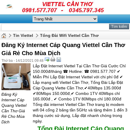
Tin Viettel
Tổng Đài Wifi Viettel Cần Thơ
Đăng Ký Internet Cáp Quang Viettel Cần Thơ
Giá Rẻ Cho Mùa Dịch
Thứ ba - 14/12/2021 09:48
Lắp Đặt Internet Viettel Tại Cần Thơ Giá Cước Chỉ
150.000đ/tháng ☎ Hotline: ☎ 0981.577.707 ✔
Miễn Phí Lắp Đặt Internet Viettel với chi phí 0đ ‎✔
Lắp mạng wifi Viettel Cần Thơ, Tổng Đài Lắp Đặt
Cáp Quang Viette Cần Thơ,✔40Mbps 135.000đ
✔80Mbps 150.000đ,✔ Combo 1TV 40Mbps chỉ
Đăng Ký
165.000đ , ✔ Combo 1TV 80Mbps chỉ 180.000đ
Internet Cáp
Tổng đài internet Viettel Cần Thơ trang bị modem
Quang Viettel
wifi 04 cổng 2 băng tần 5GHz và tặng thêm 1 đến 3
Cần Thơ Giá
tháng cước sử dụng, Lắp đặt nhanh chóng trong
Rẻ Cho Mùa
ngày.
Dịch
Tổng Đài Internet Cáp Quang