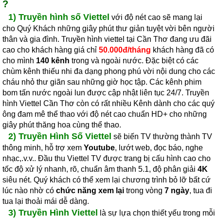
?
1)
Truyền hình số Viettel
với độ nét cao sẽ mang lại
cho Quý Khách những giây phút thư giản tuyệt vời bên người
thân và gia đình. Truyền hình viettel tại Cần Thơ đang ưu đãi
cao cho khách hàng giá chỉ
50.000đ/tháng
khách hàng đã có
cho mình
140 kênh
trong và ngoài nước. Đặc biệt có các
chùm kênh thiếu nhi đa dạng phong phú vời nội dung cho các
cháu nhỏ thư giãn sau những giờ học tập. Các kênh phim
bom tấn nước ngoài lun được cập nhật liên tục 24/7. Truyền
hình Viettel Cần Thơ còn có rất nhiều Kênh dành cho các quý
ông đam mê thể thao với độ nét cao chuẩn HD+ cho những
giây phút thăng hoa cùng thể thao.
2)
Truyền Hình Số Viettel
sẽ biến TV thường thành TV
thông minh, hỗ trợ xem
Youtube
, lướt web, đọc báo, nghe
nhạc,.v.v.. Đầu thu Viettel TV được trang bị cấu hình cao cho
tốc độ xử lý nhanh, rõ, chuẩn âm thanh 5.1, độ phân giải
4K
siêu nét. Quý khách có thể xem lại chương trình bỏ lỡ bất cứ
lúc nào nhờ có
chức năng xem lại
trong vòng
7 ngày
, tua đi
tua lại thoải mái dễ dàng.
3) Truyền Hình Viettel
là sự lựa chọn thiết yếu trong mỗi