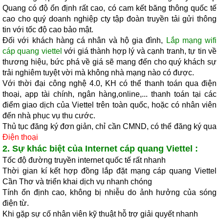
Quang có độ ổn định rất cao, có cam kết băng thông quốc tế
cao cho quý doanh nghiệp cty tập đoàn truyền tải gửi thông
tin với tốc độ cao bảo mật.
Đối với khách hàng cá nhân và hộ gia đình,
Lắp mạng wifi
cáp quang viettel
với giá thành hợp lý và cạnh tranh, tự tin về
thương hiệu, bức phá về giá sẽ mang đến cho quý khách sự
trải nghiêm tuyệt vời mà không nhà mạng nào có được.
Với thời đại công nghệ 4.0, KH có thể thanh toán qua điện
thoại, app tài chính, ngân hàng,online,... thanh toán tại các
điểm giao dịch của Viettel trên toàn quốc, hoặc có nhân viên
đến nhà phục vụ thu cước.
Thủ tục đăng ký đơn giản, chỉ cần CMND, có thể đăng ký qua
Điện thoại
2. Sự khác biệt của Internet cáp quang Viettel :
Tốc độ đường truyền internet quốc tế rất nhanh
Thời gian kí kết hợp đồng
lắp đặt mạng
cáp quang Viettel
Cần Thơ
và triển kh
ai dịch vụ nhanh chóng
Tính ổn định cao, không bị nhiễu do ảnh hưởng của sóng
điện từ.
Khi gặp sự cố nhân viên kỹ thuật hỗ trợ giải quyết nhanh