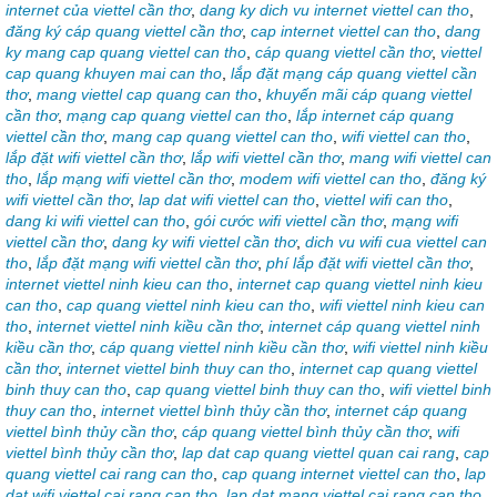
internet của viettel cần thơ
,
dang ky dich vu internet viettel can tho
,
đăng ký cáp quang viettel cần thơ
,
cap internet viettel can tho
,
dang
ky mang cap quang viettel can tho
,
cáp quang viettel cần thơ
,
viettel
cap quang khuyen mai can tho
,
lắp đặt mạng cáp quang viettel cần
thơ
,
mang viettel cap quang can tho
,
khuyến mãi cáp quang viettel
cần thơ
,
mạng cap quang viettel can tho
,
lắp internet cáp quang
viettel cần thơ
,
mang cap quang viettel can tho
,
wifi viettel can tho
,
lắp đặt wifi viettel cần thơ
,
lắp wifi viettel cần thơ
,
mang wifi viettel can
tho
,
lắp mạng wifi viettel cần thơ
,
modem wifi viettel can tho
,
đăng ký
wifi viettel cần thơ
,
lap dat wifi viettel can tho
,
viettel wifi can tho
,
dang ki wifi viettel can tho
,
gói cước wifi viettel cần thơ
,
mạng wifi
viettel cần thơ
,
dang ky wifi viettel cần thơ
,
dich vu wifi cua viettel can
tho
,
lắp đặt mạng wifi viettel cần thơ
,
phí lắp đặt wifi viettel cần thơ
,
internet viettel ninh kieu can tho
,
internet cap quang viettel ninh kieu
can tho
,
cap quang viettel ninh kieu can tho
,
wifi viettel ninh kieu can
tho
,
internet viettel ninh kiều cần thơ
,
internet cáp quang viettel ninh
kiều cần thơ
,
cáp quang viettel ninh kiều cần thơ
,
wifi viettel ninh kiều
cần thơ
,
internet viettel binh thuy can tho
,
internet cap quang viettel
binh thuy can tho
,
cap quang viettel binh thuy can tho
,
wifi viettel binh
thuy can tho
,
internet viettel bình thủy cần thơ
,
internet cáp quang
viettel bình thủy cần thơ
,
cáp quang viettel bình thủy cần thơ
,
wifi
viettel bình thủy cần thơ
,
lap dat cap quang viettel quan cai rang
,
cap
quang viettel cai rang can tho
,
cap quang internet viettel can tho
,
lap
dat wifi viettel cai rang can tho
,
lap dat mang viettel cai rang can tho
,