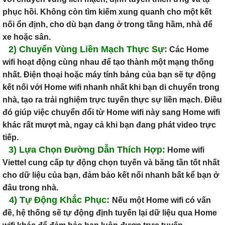
phục hồi. Không còn tìm kiếm xung quanh cho một kết
nối ổn định, cho dù bạn đang ở trong tầng hầm, nhà để
xe hoặc sân.
2)
Chuyển Vùng Liền Mạch Thực Sự
:
Các Home
wifi hoạt động cùng nhau để tạo thành một mạng thống
nhất. Điện thoại hoặc máy tính bảng của bạn sẽ tự động
kết nối với Home wifi nhanh nhất khi bạn di chuyển trong
nhà, tạo ra trải nghiệm trực tuyến thực sự liền mạch. Điều
đó giúp việc chuyển đổi từ Home wifi này sang Home wifi
khác rất mượt mà, ngay cả khi bạn đang phát video trực
tiếp.
3)
Lựa Chọn Đường Dẫn Thích Hợp:
Home wifi
Viettel cung cấp tự động chọn tuyến và băng tần tốt nhất
cho dữ liệu của bạn, đảm bảo kết nối nhanh bất kể bạn ở
đâu trong nhà.
4)
Tự Động Khắc Phục:
Nếu một Home wifi có vấn
đề, hệ thống sẽ tự động định tuyến lại dữ liệu qua Home