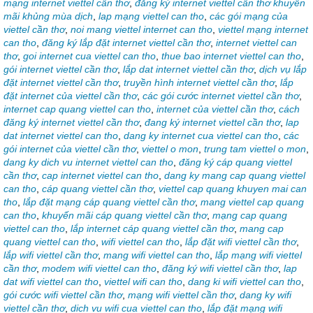
mạng internet viettel cần thơ
,
đăng ký internet viettel cần thơ khuyến
mãi khủng mùa dịch
,
lap mạng viettel can tho
,
các gói mạng của
viettel cần thơ
,
noi mang viettel internet can tho
,
viettel mạng internet
can tho
,
đăng ký lắp đặt internet viettel cần thơ
,
internet viettel can
thơ
,
goi internet cua viettel can tho
,
thue bao internet viettel can tho
,
gói internet viettel cần thơ
,
lắp dat internet viettel cần thơ
,
dịch vụ lắp
đặt internet viettel cần thơ
,
truyền hình internet viettel cần thơ
,
lắp
đặt internet của viettel cần thơ
,
các gói cước internet viettel cần thơ
,
internet cap quang viettel can tho
,
internet của viettel cần thơ
,
cách
đăng ký internet viettel cần thơ
,
đang ký internet viettel cần thơ
,
lap
dat internet viettel can tho
,
dang ky internet cua viettel can tho
,
các
gói internet của viettel cần thơ
,
viettel o mon
,
trung tam viettel o mon
,
dang ky dich vu internet viettel can tho
,
đăng ký cáp quang viettel
cần thơ
,
cap internet viettel can tho
,
dang ky mang cap quang viettel
can tho
,
cáp quang viettel cần thơ
,
viettel cap quang khuyen mai can
tho
,
lắp đặt mạng cáp quang viettel cần thơ
,
mang viettel cap quang
can tho
,
khuyến mãi cáp quang viettel cần thơ
,
mạng cap quang
viettel can tho
,
lắp internet cáp quang viettel cần thơ
,
mang cap
quang viettel can tho
,
wifi viettel can tho
,
lắp đặt wifi viettel cần thơ
,
lắp wifi viettel cần thơ
,
mang wifi viettel can tho
,
lắp mạng wifi viettel
cần thơ
,
modem wifi viettel can tho
,
đăng ký wifi viettel cần thơ
,
lap
dat wifi viettel can tho
,
viettel wifi can tho
,
dang ki wifi viettel can tho
,
gói cước wifi viettel cần thơ
,
mạng wifi viettel cần thơ
,
dang ky wifi
viettel cần thơ
,
dich vu wifi cua viettel can tho
,
lắp đặt mạng wifi