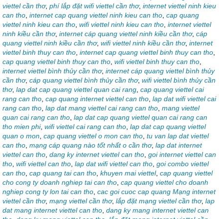
viettel cần thơ
,
phí lắp đặt wifi viettel cần thơ
,
internet viettel ninh kieu
can tho
,
internet cap quang viettel ninh kieu can tho
,
cap quang
viettel ninh kieu can tho
,
wifi viettel ninh kieu can tho
,
internet viettel
ninh kiều cần thơ
,
internet cáp quang viettel ninh kiều cần thơ
,
cáp
quang viettel ninh kiều cần thơ
,
wifi viettel ninh kiều cần thơ
,
internet
viettel binh thuy can tho
,
internet cap quang viettel binh thuy can tho
,
cap quang viettel binh thuy can tho
,
wifi viettel binh thuy can tho
,
internet viettel bình thủy cần thơ
,
internet cáp quang viettel bình thủy
cần thơ
,
cáp quang viettel bình thủy cần thơ
,
wifi viettel bình thủy cần
thơ
,
lap dat cap quang viettel quan cai rang
,
cap quang viettel cai
rang can tho
,
cap quang internet viettel can tho
,
lap dat wifi viettel cai
rang can tho
,
lap dat mang viettel cai rang can tho
,
mang viettel
quan cai rang can tho
,
lap dat cap quang viettel quan cai rang can
tho mien phi
,
wifi viettel cai rang can tho
,
lap dat cap quang viettel
quan o mon
,
cap quang viettel o mon can tho
,
tu van lap dat viettel
can tho
,
mạng cáp quang nào tốt nhất o cần thơ
,
lap dat internet
viettel can tho
,
dang ky internet viettel can tho
,
goi internet viettel can
tho
,
wifi viettel can tho
,
lap dat wifi viettel can tho
,
goi combo viettel
can tho
,
cap quang tai can tho
,
khuyen mai viettel
,
cap quang viettel
cho cong ty doanh nghiep tai can tho
,
cap quang viettel cho doanh
nghiep cong ty lon tai can tho
,
cac goi cuoc cap quang Mạng internet
viettel cần thơ
,
mạng viettel cần thơ
,
lắp đặt mạng viettel cần thơ
,
lap
dat mang internet viettel can tho
,
dang ky mang internet viettel can