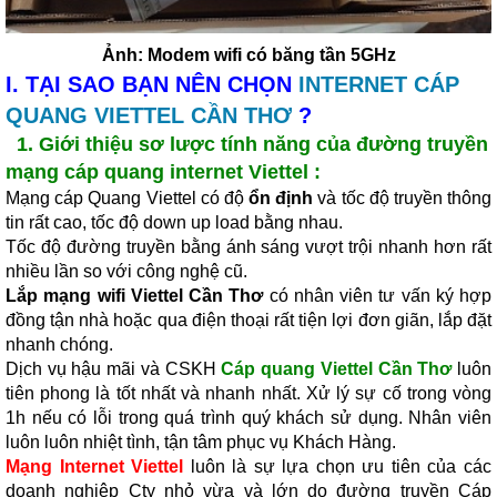
Ảnh: Modem wifi có băng tần 5GHz
I.
TẠI SAO BẠN NÊN CHỌN
INTERNET CÁP
QUANG VIETTEL CẦN THƠ
?
1. Giới thiệu sơ lược tính năng của đường truyền
mạng cáp quang internet Viettel :
Mạng cáp Quang Viettel có độ
ổn định
và tốc độ truyền thông
tin rất cao, tốc độ down up load bằng nhau.
Tốc độ đường truyền bằng ánh sáng vượt trội nhanh hơn rất
nhiều lần so với công nghệ cũ.
Lắp mạng wifi Viettel Cần Thơ
có nhân viên tư vấn ký hợp
đồng tận nhà hoặc qua điện thoại rất tiện lợi đơn giãn, lắp đặt
nhanh chóng.
Dịch vụ hậu mãi và CSKH
Cáp quang Viettel Cần Thơ
luôn
tiên phong là tốt nhất và nhanh nhất. Xử lý sự cố trong vòng
1h nếu có lỗi trong quá trình quý khách sử dụng. Nhân viên
luôn luôn nhiệt tình, tận tâm phục vụ Khách Hàng.
Mạng Internet Viettel
luôn là sự lựa chọn ưu tiên của các
doanh nghiệp Cty nhỏ vừa và lớn do đường truyền Cáp