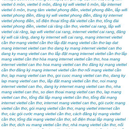
viettel ô môn
,
viettel ô môn
,
đăng ký wifi viettel ô môn
,
lắp internet
viettel ô môn
,
trung tâm viettel phong điền
,
viettel phong điền
,
lắp wifi
viettel phong điền
,
đăng ký wifi viettel phong điền
,
đăng ký internet
viettel phong điền
,
số điện thoại tổng đài viettel cần thơ
,
tổng đài
viettel phong điền
,
viettel cái răng cần thơ
,
viettel cai rang
,
lắp wifi
viettel cái răng
,
lap wifi viettel cai rang
,
internet viettel cai rang
,
đăng
ký wifi cái răng
,
dang ky internet wifi cai rang
,
mạng internet viettel
cần thơ mạng viettel cần thơ lắp đặt mạng viettel cần thơ lap dat
mang internet viettel can tho dang ky mang internet viettel can tho
dang ky mang viettel can tho lắp đặt mạng internet viettel cần thơ lắp
mang viettel cần thơ hòa mạng internet viettel cần thơ
,
hoa mang
internet viettel can tho hoa mang viettel can tho đăng ký mạng viettel
cần thơ đăng ký mạng internet viettel cần thơ nối mạng viettel cần
thơ
,
lap mang viettel can tho
,
goi cuoc mang viettel can tho
,
dang ky
lap mang viettel can tho
,
lắp đặt mang viettel cần thơ
,
noi mang
internet viettel can tho
,
dang ky internet mang viettel can tho
,
nha
mang viettel can tho
,
so dien thoai mang viettel can tho
,
lap mang
viettel can tho
,
tổng đài lắp mạng viettel cần thơ
,
tổng đài mạng
internet viettel cần thơ
,
internet mang viettel can tho
,
gói cước mạng
viettel cần thơ
,
gói mạng viettel cần thơ
,
mạng viettel internet cần
thơ
,
các gói cước mạng viettel cần thơ
,
cách đăng ký mạng viettel
cần thơ
,
tổng đài mạng viettel cần thơ
,
số điện thoại lắp mạng viettel
cần thơ
,
dich vu mang viettel cần thơ
,
nhà mạng viettel cần thơ
,
nối