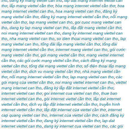
tho
,
dang ky mang viettel can tho
,
lắp đặt mạng internet viettel cần
thơ
,
lắp mang viettel cần thơ
,
hòa mạng internet viettel cần thơ
,
hoa
mang internet viettel can tho
,
hoa mang viettel can tho
,
đăng ký
mạng viettel cần thơ
,
đăng ký mạng internet viettel cần thơ
,
nối mạng
viettel cần thơ
,
lap mang viettel can tho
,
goi cuoc mang viettel can
tho
,
dang ky lap mang viettel can tho
,
lắp đặt mang viettel cần thơ
,
noi mang internet viettel can tho
,
dang ky internet mang viettel can
tho
,
nha mang viettel can tho
,
so dien thoai mang viettel can tho
,
lap
mang viettel can tho
,
tổng đài lắp mạng viettel cần thơ
,
tổng đài
mạng internet viettel cần thơ
,
internet mang viettel can tho
,
gói cước
mạng viettel cần thơ
,
gói mạng viettel cần thơ
,
mạng viettel internet
cần thơ
,
các gói cước mạng viettel cần thơ
,
cách đăng ký mạng
viettel cần thơ
,
tổng đài mạng viettel cần thơ
,
số điện thoại lắp mạng
viettel cần thơ
,
dich vu mang viettel cần thơ
,
nhà mạng viettel cần
thơ
,
nối mạng internet viettel cần thơ
,
lap mạng viettel can tho
,
các
gói mạng của viettel cần thơ
,
noi mang viettel internet can tho
,
viettel
mạng internet can tho
,
đăng ký lắp đặt internet viettel cần thơ
,
internet viettel can thơ
,
goi internet cua viettel can tho
,
thue bao
internet viettel can tho
,
gói internet viettel cần thơ
,
lắp dat internet
viettel cần thơ
,
dịch vụ lắp đặt internet viettel cần thơ
,
truyền hình
internet viettel cần thơ
,
lắp đặt internet của viettel cần thơ
,
internet
cap quang viettel can tho
,
internet của viettel cần thơ
,
cách đăng ký
internet viettel cần thơ
,
đang ký internet viettel cần thơ
,
lap dat
internet viettel can tho
,
dang ky internet cua viettel can tho
,
các gói