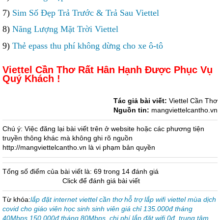
7)
Sim Số Đẹp Trả Trước & Trả Sau Viettel
8)
Năng Lượng Mặt Trời Viettel
9)
Thẻ epass thu phí không dừng cho xe ô-tô
Viettel Cần Thơ Rất Hân Hạnh Được Phục Vụ
Quý Khách !
Tác giả bài viết:
Viettel Cần Thơ
Nguồn tin:
mangviettelcantho.vn
Chú ý: Việc đăng lại bài viết trên ở website hoặc các phương tiện
truyền thông khác mà không ghi rõ nguồn
http://mangviettelcantho.vn là vi phạm bản quyền
Tổng số điểm của bài viết là: 69 trong 14 đánh giá
Click để đánh giá bài viết
Từ khóa:
lắp đặt internet viettel cần thơ hỗ trợ lắp wifi viettel mùa dịch
covid cho giáo viên học sinh sinh viên giá chỉ 135.000đ tháng
40Mbps 150.000đ tháng 80Mbps
,
chi phí lắp đặt wifi 0đ
,
trung tâm