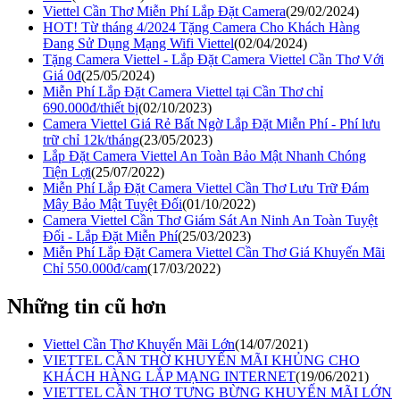
Viettel Cần Thơ Miễn Phí Lắp Đặt Camera
(29/02/2024)
HOT! Từ tháng 4/2024 Tặng Camera Cho Khách Hàng
Đang Sử Dụng Mạng Wifi Viettel
(02/04/2024)
Tặng Camera Viettel - Lắp Đặt Camera Viettel Cần Thơ Với
Giá 0đ
(25/05/2024)
Miễn Phí Lắp Đặt Camera Viettel tại Cần Thơ chỉ
690.000đ/thiết bị
(02/10/2023)
Camera Viettel Giá Rẻ Bất Ngờ Lắp Đặt Miễn Phí - Phí lưu
trữ chỉ 12k/tháng
(23/05/2023)
Lắp Đặt Camera Viettel An Toàn Bảo Mật Nhanh Chóng
Tiện Lợi
(25/07/2022)
Miễn Phí Lắp Đặt Camera Viettel Cần Thơ Lưu Trữ Đám
Mây Bảo Mật Tuyệt Đối
(01/10/2022)
Camera Viettel Cần Thơ Giám Sát An Ninh An Toàn Tuyệt
Đối - Lắp Đặt Miễn Phí
(25/03/2023)
Miễn Phí Lắp Đặt Camera Viettel Cần Thơ Giá Khuyến Mãi
Chỉ 550.000đ/cam
(17/03/2022)
Những tin cũ hơn
Viettel Cần Thơ Khuyến Mãi Lớn
(14/07/2021)
VIETTEL CẦN THỜ KHUYẾN MÃI KHỦNG CHO
KHÁCH HÀNG LẮP MẠNG INTERNET
(19/06/2021)
VIETTEL CẦN THƠ TƯNG BỪNG KHUYẾN MÃI LỚN