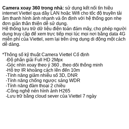
Camera xoay 360 trong nhà:
sử dụng kết nối tìn hiệu
internet Viettel qua dây LAN hoặc Wifi cho tốc độ truyền tải
âm thanh hình ảnh nhanh và ổn định với hệ thống gọn nhẹ
đơn giản thân thiện dễ sử dụng.
Hệ thống lưu trữ dữ liệu điện toán đám mây, cho phép người
dung truy cập để xem trực tiếp mọi lúc mọi nơi bằng data 4G
miễn phí của Viettel, xem lại trên ứng dụng di động một cách
dễ dàng.
*Thông số kỹ thuật Camera Viettel Cố định
-Độ phân giải Full HD 2Mpx
-Góc nhìn xoay theo ý 360 , theo dõi thông minh
-Hỗ trợ IR khoảng cách lên đến 10m
-Tính năng giảm nhiễu số 3D, DNR
-Tính năng chống ngược sáng WDR
-Tính năng đàm thoại 2 chiều
-Công nghệ nén hình ảnh H265
-Lưu trữ bằng cloud sever của Viettel 7 ngày