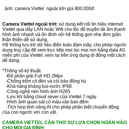
ảnh: camera Viettel ngoài trời giá 800.000đ
Camera Viettel ngoài trời:
sử dụng kết nối tìn hiệu internet
Viettel qua dây LAN hoặc Wifi cho tốc độ truyền tải âm thanh
hình ảnh nhanh và ổn định với hệ thống gọn nhẹ đơn giản
thân thiện dễ sử dụng.
Hệ thống lưu trữ dữ liệu điện toán đám mây, cho phép người
dung truy cập để xem trực tiếp mọi lúc mọi nơi bằng data 4G
miễn phí của Viettel, xem lại trên ứng dụng di động một cách
dễ dàng.
*Thông số kỹ thuật:
-Độ phân giải Full HD 2Mpx
-Chống trộm có đèn và còi báo động hú
-Khả năng kháng bụi-nước IP68
-Công nghệ nén hình ảnh H265
-Lưu trữ bằng cloud sever của Viettel 7 ngày
-Hình ảnh quan sát có màu vào ban đêm
-Tích hợp tính năng AI cho phép phân biệt chuyển động
của con người với con vật.
CAMERA VIETTEL CẦN THƠ SỰ LỰA CHỌN HOÀN HẢO
CHO MỌI GIA ĐÌNH: