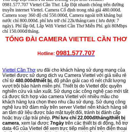
0981.577.707 Viettel Cần Thơ. Lắp Đặt nhanh chóng trên đường
truyền internet Viettel. Camera Cố định trong nhà giá 480.000đ.
Camera xoay 360 độ chỉ 550.000đ, Camera ngoài trời kháng bụi
nước chỉ 800.000đ. phí lưu trữ chỉ 22k/tháng/cam ( lưu được 7
ngày). Phí lắp 0đ, Lắp Wifi Viettel Cần Thơ Miễn Phí. gói 80Mbps
chỉ 150.000đ/tháng.
TỔNG ĐÀI CAMERA VIETTEL CẦN THƠ
0981.577.707
Hotline:
Viettel Cần Thơ
ưu đãi cho khách hàng sử dụng mạng của
Viettel được sử dụng dịch vụ Camera Viettel với giá siêu rẻ
chỉ từ
480.000đ/thiết bị
, độ phân giải cao rõ nét chất lượng
vượt trội bảo hành miễn phí. Thiết bị do Viettel độc quyền
nghiên cứu và sản xuất. Sử dụng các công nghệ cao mới tất
cả được tích hợp vào camera Viettel với nhiều mẫu cho
khách hàng lựa chọn theo nhu cầu sử dụng. Sử dụng công
nghệ lưu trữ đám mây trên server Viettel nên khách hàng sẽ
an tâm dữ liệu được bảo mật tuyệt đối, tránh bị đánh cắp
hoặc truy cập trái phép.
Phí lưu chỉ 22.000đ/tháng/thiết bị
camera
, xem lại được
7ngày
trên các thiết bị di động, hỗ trợ
data 4G của Viettel để xem trực tiếp miễn phí trên điện thoại