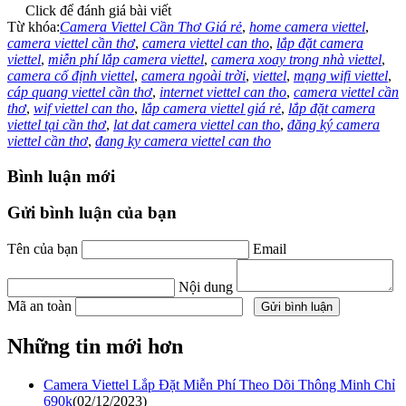
Click để đánh giá bài viết
Từ khóa:
Camera Viettel Cần Thơ Giá rẻ
,
home camera viettel
,
camera viettel cần thơ
,
camera viettel can tho
,
lắp đặt camera
viettel
,
miễn phí lắp camera viettel
,
camera xoay trong nhà viettel
,
camera cố định viettel
,
camera ngoài trời
,
viettel
,
mạng wifi viettel
,
cáp quang viettel cần thơ
,
internet viettel can tho
,
camera viettel cần
thơ
,
wif viettel can tho
,
lắp camera viettel giá rẻ
,
lắp đặt camera
viettel tại cần thơ
,
lat dat camera viettel can tho
,
đăng ký camera
viettel cần thơ
,
đang ky camera viettel can tho
Bình luận mới
Gửi bình luận của bạn
Tên của bạn
Email
Nội dung
Mã an toàn
Những tin mới hơn
Camera Viettel Lắp Đặt Miễn Phí Theo Dõi Thông Minh Chỉ
690k
(02/12/2023)