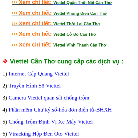
›
›
›
Xem chi tiết:
Viettel Quận Thốt Nốt Cần Thơ
›
›
›
Xem chi tiết:
Viettel Phong Điền Cần Thơ
›
›
›
Xem chi tiết:
Viettel Thới Lai Cần Thơ
›
›
›
Xem chi tiết:
Viettel Cờ Đỏ Cần Thơ
›
›
›
Xem chi tiết:
Viettel Vĩnh Thạnh Cần Thơ
❖
Viettel Cần Thơ cung cấp các dịch vụ :
1)
Internet Cáp Quang Viettel
2)
Truyền Hình Số Viettel
3)
Camera Viettel quan sát chống trộm
4)
Phần mềm Chữ ký số-hóa đơn điện tử-BHXH
5)
Chống Trộm Định Vị Xe Máy Viettel
6)
Vtracking Hộp Đen Oto Viettel