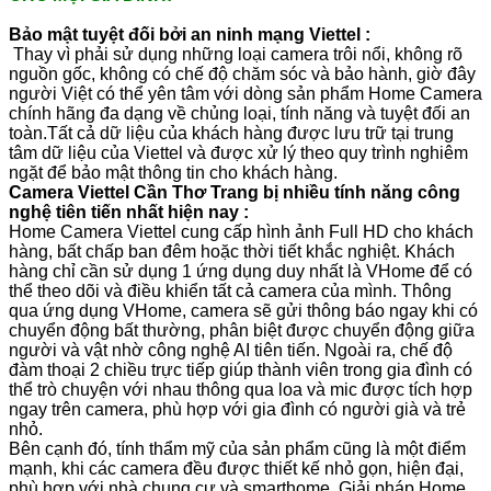
Bảo mật tuyệt đối bởi an ninh mạng Viettel :
Thay vì phải sử dụng những loại camera trôi nổi, không rõ
nguồn gốc, không có chế độ chăm sóc và bảo hành, giờ đây
người Việt có thể yên tâm với dòng sản phẩm Home Camera
chính hãng đa dạng về chủng loại, tính năng và tuyệt đối an
toàn.Tất cả dữ liệu của khách hàng được lưu trữ tại trung
tâm dữ liệu của Viettel và được xử lý theo quy trình nghiêm
ngặt để bảo mật thông tin cho khách hàng.
Camera Viettel Cần Thơ Trang bị nhiều tính năng công
nghệ tiên tiến nhất hiện nay :
Home Camera Viettel cung cấp hình ảnh Full HD cho khách
hàng, bất chấp ban đêm hoặc thời tiết khắc nghiệt. Khách
hàng chỉ cần sử dụng 1 ứng dụng duy nhất là VHome để có
thể theo dõi và điều khiển tất cả camera của mình. Thông
qua ứng dụng VHome, camera sẽ gửi thông báo ngay khi có
chuyển động bất thường, phân biệt được chuyển động giữa
người và vật nhờ công nghệ AI tiên tiến. Ngoài ra, chế độ
đàm thoại 2 chiều trực tiếp giúp thành viên trong gia đình có
thể trò chuyện với nhau thông qua loa và mic được tích hợp
ngay trên camera, phù hợp với gia đình có người già và trẻ
nhỏ.
Bên cạnh đó, tính thẩm mỹ của sản phẩm cũng là một điểm
mạnh, khi các camera đều được thiết kế nhỏ gọn, hiện đại,
phù hợp với nhà chung cư và smarthome. Giải pháp Home