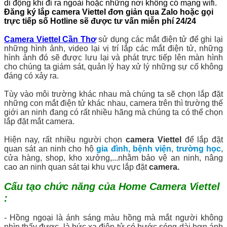
di động khi đi ra ngoài hoặc những nơi không có mạng wifi.
Đăng ký lắp camera Viettel đơn giản qua Zalo hoặc gọi
trực tiếp số Hotline sẽ được tư vấn miễn phí 24/24
Camera Viettel Cần Thơ
sử dụng các mắt điện tử để ghi lại
những hình ảnh, video lại vị trí lắp các mắt điện tử, những
hình ảnh đó sẽ được lưu lại và phát trực tiếp lên màn hình
cho chúng ta giám sát, quản lý hay xử lý những sự cố không
đáng có xảy ra.
Tùy vào môi trường khác nhau mà chúng ta sẽ chọn lắp đặt
những con mắt điện tử khác nhau, camera trên thì trường thế
giới an ninh đang có rất nhiều hãng mà chúng ta có thể chọn
lắp đặt mắt camera.
Hiện nay, rất nhiều người chọn
camera Viettel
để lắp đặt
quan sát an ninh cho hộ
gia đình,
bệnh viện
,
trường học
,
cửa hàng, shop, kho xưởng,...nhằm bảo vệ an ninh, nâng
cao an ninh quan sát tại khu vực lắp đặt
camera.
Cấu tạo chức năng của Home Camera Viettel
:
- Hồng ngoại là ánh sáng màu hồng mà mắt người không
nhìn thấy được, là bức xạ điện tử có bước sóng dài hơn ánh