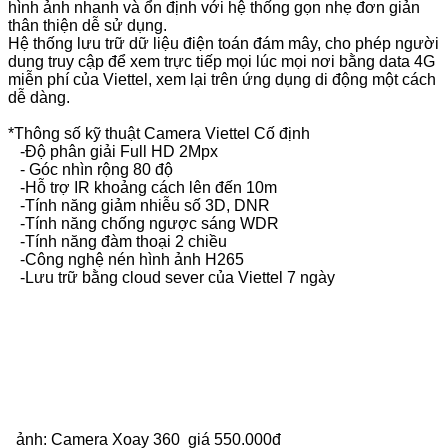
hình ảnh nhanh và ổn định với hệ thống gọn nhẹ đơn giản
thân thiện dễ sử dụng.
Hệ thống lưu trữ dữ liệu điện toán đám mây, cho phép người
dung truy cập để xem trực tiếp mọi lúc mọi nơi bằng data 4G
miễn phí của Viettel, xem lại trên ứng dụng di động một cách
dễ dàng.
*Thông số kỹ thuật Camera Viettel Cố định
-Độ phân giải Full HD 2Mpx
- Góc nhìn rộng 80 độ
-Hỗ trợ IR khoảng cách lên đến 10m
-Tính năng giảm nhiễu số 3D, DNR
-Tính năng chống ngược sáng WDR
-Tính năng đàm thoại 2 chiều
-Công nghệ nén hình ảnh H265
-Lưu trữ bằng cloud sever của Viettel 7 ngày
ảnh: Camera Xoay 360 giá 550.000đ