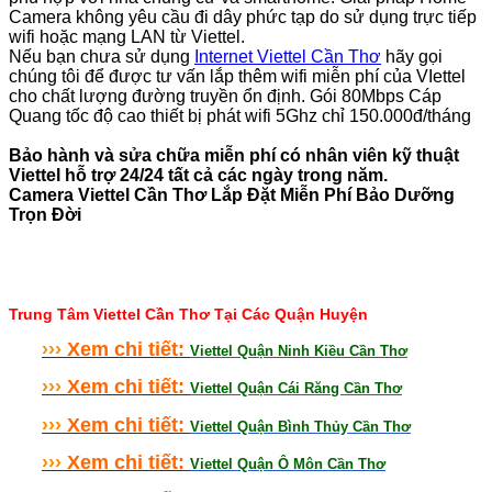
Camera không yêu cầu đi dây phức tạp do sử dụng trực tiếp
wifi hoặc mạng LAN từ Viettel.
Nếu bạn chưa sử dụng
Internet Viettel Cần Thơ
hãy gọi
chúng tôi để được tư vấn lắp thêm wifi miễn phí của VIettel
cho chất lượng đường truyền ổn định. Gói 80Mbps Cáp
Quang tốc độ cao thiết bị phát wifi 5Ghz chỉ 150.000đ/tháng
Bảo hành và sửa chữa miễn phí có nhân viên kỹ thuật
Viettel hỗ trợ 24/24 tất cả các ngày trong năm.
Camera Viettel Cần Thơ Lắp Đặt Miễn Phí Bảo Dưỡng
Trọn Đời
Trung Tâm Viettel Cần Thơ Tại Các Quận Huyện
›
›
›
Xem chi tiết:
Viettel Quận Ninh Kiều Cần Thơ
›
›
›
Xem chi tiết:
Viettel Quận Cái Răng Cần Thơ
›
›
›
Xem chi tiết:
Viettel Quận Bình Thủy Cần Thơ
›
›
›
Xem chi tiết:
Viettel Quận Ô Môn Cần Thơ