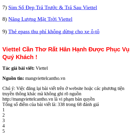
7)
Sim Số Đẹp Trả Trước & Trả Sau Viettel
8)
Năng Lượng Mặt Trời Viettel
9)
Thẻ epass thu phí không dừng cho xe ô-tô
Viettel Cần Thơ Rất Hân Hạnh Được Phục Vụ
Quý Khách !
Tác giả bài viết:
Viettel
Nguồn tin:
mangviettelcantho.vn
Chú ý: Việc đăng lại bài viết trên ở website hoặc các phương tiện
truyền thông khác mà không ghi rõ nguồn
http://mangviettelcantho.vn là vi phạm bản quyền
Tổng số điểm của bài viết là: 338 trong 68 đánh giá
1
2
3
4
5