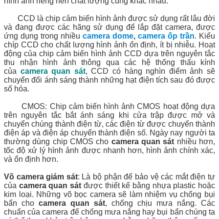
hình ảnh riêng nên chất lượng cũng khác nhau.
CCD là chip cảm biến hình ảnh được sử dụng rất lâu đời
và đang được các hãng sử dụng để lắp đặt camera, được
ứng dụng trong nhiều
camera dome
,
camera ốp trần
. Kiểu
chíp CCD cho chất lượng hình ảnh ổn định, ít bị nhiễu. Hoạt
động của chip cảm biến hình ảnh CCD dựa trên nguyên tắc
thu nhận hình ảnh thông qua các hệ thống thấu kính
của
camera quan sát
, CCD có hàng nghìn điểm ảnh sẽ
chuyển đổi ánh sáng thành những hạt điện tích sau đó được
số hóa.
CMOS: Chip cảm biến hình ảnh CMOS hoạt động dựa
trên nguyên tắc bắt ánh sáng khi cửa trập được mở và
chuyển chúng thành điện từ, các điện từ được chuyển thành
điện áp và điện áp chuyển thành điện số. Ngày nay người ta
thường dùng chip CMOS cho
camera quan sát
nhiều hơn,
tốc độ xử lý hình ảnh được nhanh hơn, hình ảnh chính xác,
và ổn định hơn.
Võ camera giám sát
: Là bộ phận để bảo vệ các mắt điện tự
của
camera quan sát
được thiết kế bằng nhựa plastic hoặc
kim loại. Những võ bọc camera sẽ làm nhiệm vụ chống bụi
bẩn cho
camera quan sát
, chống chịu mưa nắng. Các
chuẩn của camera để chống mưa nắng hay bụi bẩn chúng ta