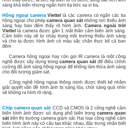
sáng khả kiến nhưng ngắn hơn tia bức xạ vi ba.
Hồng ngoại camera
Viettel
là các camera có ngắn các tia
hồng ngoại cho phép
camera quan sát
những nơi thiếu ánh
sáng hay ban đêm thấy rõ hình ảnh.
Camera ngoài trời
Viettel
là camera được gắn 1 mắt thần cảm biến ánh sáng.
Cảm biến này sẽ tự nhảy trong môi trường thiếu ánh sáng
và cho ta được hình ảnh có màu sắc chân thực kể cả ban
đêm
Camera hồng ngoại hay còn gọi IR camera là một công
nghệ được xây dựng trong
camera quan sát
để điều chỉnh
cường độ ánh sáng hồng ngoại để không làm thừa ánh sáng
cho đối tượng giám sát.
Công nghệ hồng ngoại thông minh được thiết kế nhằm
giải quyết vấn đề hình ảnh bị sáng lóa, chói sáng quá nhìn
sẽ không ra hình rõ ràng.
Chíp camera quan sát
: CCD và CMOS là 2 công nghệ cảm
biến hình ảnh được sử dụng phổ biến trong
camera quan
sát
trên thị trường camera giám sát. Hai loại công nghệ cảm
biến hình ảnh này có cấu tạo khác nhau, đặc trưng nhận biết