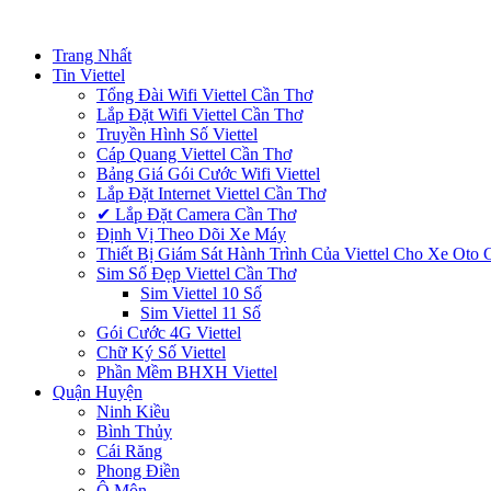
Trang Nhất
Tin Viettel
Tổng Đài Wifi Viettel Cần Thơ
Lắp Đặt Wifi Viettel Cần Thơ
Truyền Hình Số Viettel
Cáp Quang Viettel Cần Thơ
Bảng Giá Gói Cước Wifi Viettel
Lắp Đặt Internet Viettel Cần Thơ
✔‎ Lắp Đặt Camera Cần Thơ
Định Vị Theo Dõi Xe Máy
Thiết Bị Giám Sát Hành Trình Của Viettel Cho Xe Oto
Sim Số Đẹp Viettel Cần Thơ
Sim Viettel 10 Số
Sim Viettel 11 Số
Gói Cước 4G Viettel
Chữ Ký Số Viettel
Phần Mềm BHXH Viettel
Quận Huyện
Ninh Kiều
Bình Thủy
Cái Răng
Phong Điền
Ô Môn