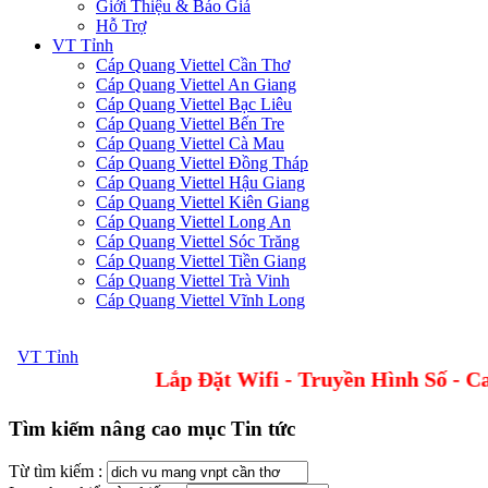
Giới Thiệu & Báo Giá
Hỗ Trợ
VT Tỉnh
Cáp Quang Viettel Cần Thơ
Cáp Quang Viettel An Giang
Cáp Quang Viettel Bạc Liêu
Cáp Quang Viettel Bến Tre
Cáp Quang Viettel Cà Mau
Cáp Quang Viettel Đồng Tháp
Cáp Quang Viettel Hậu Giang
Cáp Quang Viettel Kiên Giang
Cáp Quang Viettel Long An
Cáp Quang Viettel Sóc Trăng
Cáp Quang Viettel Tiền Giang
Cáp Quang Viettel Trà Vinh
Cáp Quang Viettel Vĩnh Long
VT Tỉnh
Lắp Đặt Wifi - Truyền Hình
Tìm kiếm nâng cao mục Tin tức
Từ tìm kiếm :