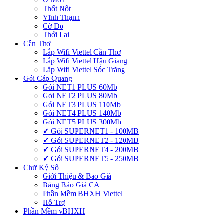
Thốt Nốt
Vĩnh Thạnh
Cờ Đỏ
Thới Lai
Cần Thơ
Lắp Wifi Viettel Cần Thơ
Lắp Wifi Viettel Hậu Giang
Lắp Wifi Viettel Sóc Trăng
Gói Cáp Quang
Gói NET1 PLUS 60Mb
Gói NET2 PLUS 80Mb
Gói NET3 PLUS 110Mb
Gói NET4 PLUS 140Mb
Gói NET5 PLUS 300Mb
✔ Gói SUPERNET1 - 100MB
✔ Gói SUPERNET2 - 120MB
✔ Gói SUPERNET4 - 200MB
✔ Gói SUPERNET5 - 250MB
Chữ Ký Số
Giới Thiệu & Báo Giá
Bảng Báo Giá CA
Phần Mềm BHXH Viettel
Hỗ Trợ
Phần Mềm vBHXH