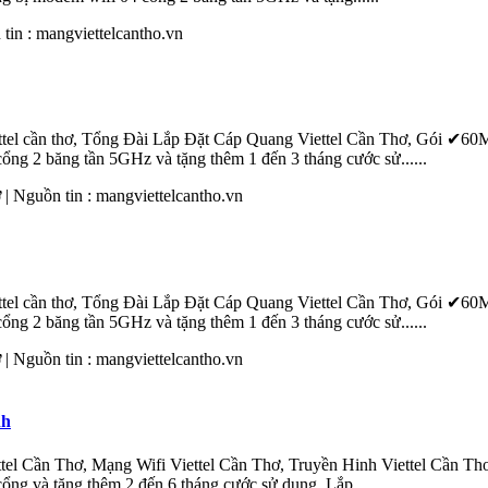
 tin :
mang
viettelcantho.vn
tel
cần
thơ
, Tổng Đài Lắp Đặt Cáp Quang Viettel
Cần
Thơ
, Gói ✔60
cổng 2 băng tần 5GHz và tặng thêm 1 đến 3 tháng cước sử......
ơ
| Nguồn tin :
mang
viettelcantho.vn
tel
cần
thơ
, Tổng Đài Lắp Đặt Cáp Quang Viettel
Cần
Thơ
, Gói ✔60
cổng 2 băng tần 5GHz và tặng thêm 1 đến 3 tháng cước sử......
ơ
| Nguồn tin :
mang
viettelcantho.vn
nh
tel
Cần
Thơ
, Mạng Wifi Viettel
Cần
Thơ
, Truyền Hinh Viettel
Cần
Th
ổng và tặng thêm 2 đến 6 tháng cước sử dụng, Lắp......