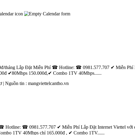
00đ/tháng Lắp Đặt Miễn Phí ☎ Hotline: ☎ 0981.577.707 ✔ Miễn Phí Lắp 
00đ ✔80Mbps 150.000đ,✔ Combo 1TV 40Mbps......
ơ
| Nguồn tin :
mang
viettelcantho.vn
Hotline: ☎ 0981.577.707 ✔ Miễn Phí Lắp Đặt Internet Viettel với ch
mbo 1TV 40Mbps chỉ 165.000đ , ✔ Combo 1TV......