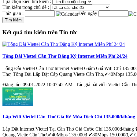
Lựa chọn kiểu tìm kiếm :
Tìm kiếm trong chủ đề :
Thời gian :
Đến ngày
Kết quả tìm kiếm trên Tin tức
Tổng Đài Viettel Cần Thơ Đăng Ký Internet MIễn Phí 24/24
Tổng Đài Viettel
Cần
Thơ
Internet Viettel Giảm Giá Wifi Chỉ 135.0
Thơ
, Tổng Đài Lắp Đặt Cáp Quang Viette
Cần
Thơ
,✔40Mbps 135.0
Đăng lúc: 09-01-2022 10:07:42 AM | Tác giả bài viết: Viettel
Cần
Th
Lắp Wifi Viettel Cần Thơ Giá Rẻ Mùa Dịch Chỉ 135.000đ/tháng
Lắp Đặt Internet Viettel Tại
Cần
Thơ
Giá Cước Chỉ 135.000đ/tháng ☎ 
Quang Viette
Cần
Thơ
,✔40Mbps 135.000đ ✔80Mbps 150.000đ,✔ Co