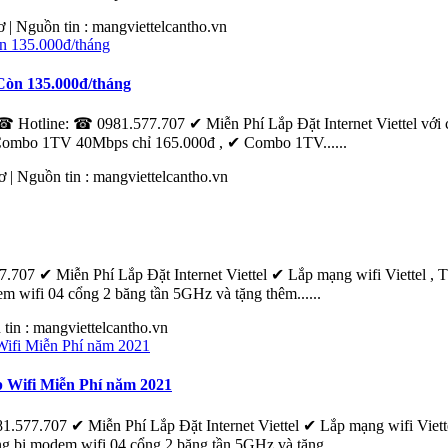
ơ
| Nguồn tin :
mang
viettelcantho.vn
Còn 135.000đ/tháng
Hotline: ☎ 0981.577.707 ✔ Miễn Phí Lắp Đặt Internet Viettel với ch
mbo 1TV 40Mbps chỉ 165.000đ , ✔ Combo 1TV......
ơ
| Nguồn tin :
mang
viettelcantho.vn
707 ✔ Miễn Phí Lắp Đặt Internet Viettel ‎✔ Lắp mạng wifi Viettel
m wifi 04 cổng 2 băng tần 5GHz và tặng thêm......
 tin :
mang
viettelcantho.vn
p Wifi Miễn Phí năm 2021
577.707 ✔ Miễn Phí Lắp Đặt Internet Viettel ‎✔ Lắp mạng wifi Viet
 bị modem wifi 04 cổng 2 băng tần 5GHz và tặng......