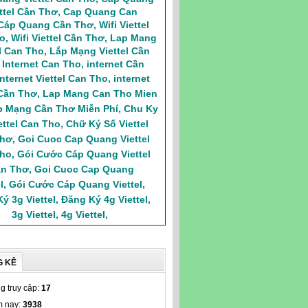
ttel Cần Thơ
,
Cap Quang Can
Cáp Quang Cần Thơ
,
Wifi Viettel
o
,
Wifi Viettel Cần Thơ
,
Lap Mang
el Can Tho
,
Lắp Mạng Viettel Cần
,
Internet Can Tho
,
internet Cần
Internet Viettel Can Tho
,
internet
 Cần Thơ
,
Lap Mang Can Tho Mien
p Mạng Cần Thơ Miễn Phí
,
Chu Ky
ettel Can Tho
,
Chữ Ký Số Viettel
Thơ
,
Goi Cuoc Cap Quang Viettel
ho
,
Gói Cước Cáp Quang Viettel
n Thơ
,
Goi Cuoc Cap Quang
l
,
Gói Cước Cáp Quang Viettel
,
ý 3g Viettel
,
Đăng Ký 4g Viettel
,
3g Viettel
,
4g Viettel
,
G KÊ
g truy cập:
17
 nay:
3938