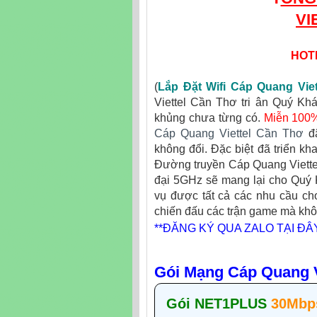
VI
HOT
(
Lắp Đặt Wifi Cáp Quang Viet
Viettel Cần Thơ tri ân Quý Kh
khủng chưa từng có.
Miễn 100
Cáp Quang Viettel Cần Thơ
đã
không đổi. Đặc biệt đã triển kha
Đường truyền Cáp Quang Viettel 
đại 5GHz sẽ mang lại cho Quý K
vụ được tất cả các nhu cầu ch
chiến đấu các trận game mà không 
**ĐĂNG KÝ QUA ZALO TẠI ĐÂY
Gói Mạng Cáp Quang V
Gói NET1PLUS
30Mbp