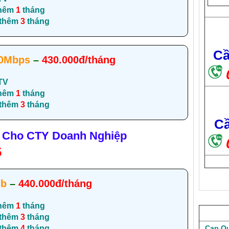
hêm
1
tháng
 thêm
3
tháng
Cầ
0Mbps
–
430.000đ/tháng
TV
hêm
1
tháng
 thêm
3
tháng
Cầ
l Cho CTY Doanh Nghiệp
5
Mb
–
440.000đ/tháng
hêm
1
tháng
 thêm
3
tháng
Cap Qu
 thêm
4
tháng