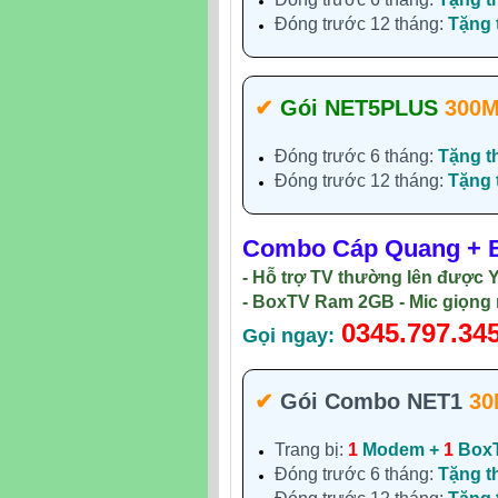
Đóng trước 12 tháng:
Tặng
✔‎
Gói NET5PLUS
300
Đóng trước 6 tháng:
Tặng t
Đóng trước 12 tháng:
Tặng
Combo Cáp Quang + B
- Hỗ trợ TV thường lên được 
- BoxTV Ram 2GB - Mic giọng 
0345.797.34
Gọi ngay:
✔‎
Gói Combo NET1
30
Trang bị:
1
Modem +
1
Box
Đóng trước 6 tháng:
Tặng t