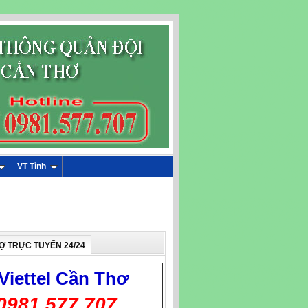
VT Tỉnh
Ợ TRỰC TUYẾN 24/24
Viettel
Cần Thơ
0981.577.707