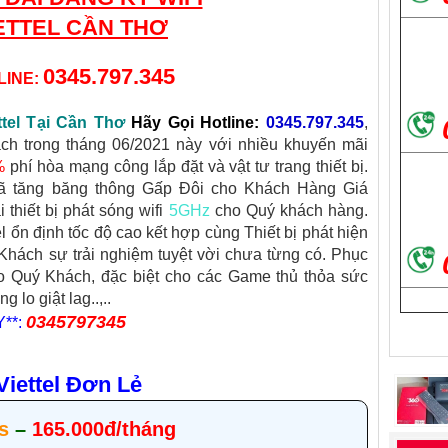
ETTEL CẦN THƠ
0345.797.345
LINE:
tel Tại Cần Thơ
Hãy Gọi Hotline
:
0345.797.345
,
ách trong tháng 06/2021 này với nhiều khuyến mãi
%
phí hòa mạng công lắp đặt và vật tư trang thiết bị.
 tăng băng thông Gấp Đôi cho Khách Hàng Giá
i thiết bị phát sóng wifi
5GHz
cho Quý khách hàng.
ổn định tốc độ cao kết hợp cùng Thiết bị phát hiện
hách sự trải nghiệm tuyệt vời chưa từng có. Phục
o Quý Khách, đặc biệt cho các Game thủ thỏa sức
lo giật lag..,..
0345797345
**:
iettel Đơn Lẻ
s
–
165.000đ/tháng