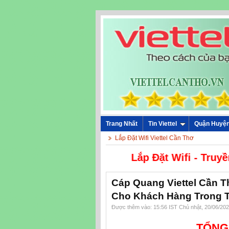
Trang Nhất
Tin Viettel
Quận Huyệ
Lắp Đặt Wifi Viettel Cần Thơ
Lắp Đặt Wif
Cáp Quang Viettel Cần 
Cho Khách Hàng Trong 
Được thêm vào: 15:56 IST Chủ nhật, 20/06/20
T
ỔNG 