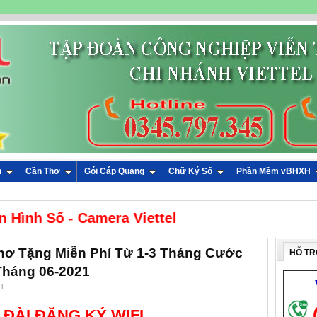
n
Cần Thơ
Gói Cáp Quang
Chữ Ký Số
Phần Mềm vBHXH
i - Truyền Hình Số - Camera Viettel
Thơ Tặng Miễn Phí Từ 1-3 Tháng Cước
HỖ TR
Tháng 06-2021
21
ĐÀI ĐĂNG KÝ WIFI