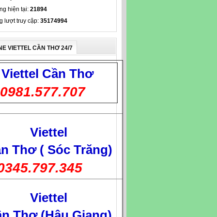
ng hiện tại:
21894
g lượt truy cập:
35174994
NE VIETTEL CẦN THƠ 24/7
Viettel
Cần Thơ
0981.577.707
Viettel
n Thơ ( Sóc Trăng)
0345.797.345
Viettel
n Thơ (Hậu Giang)