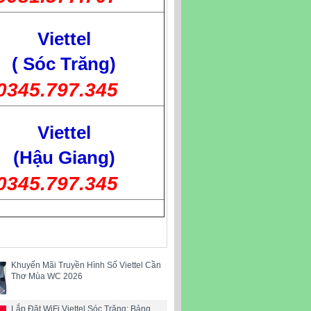
Viettel
( Sóc Trăng)
0345.797.345
Viettel
(Hậu Giang)
0345.797.345
Khuyến Mãi Truyền Hình Số Viettel Cần
Thơ Mùa WC 2026
Lắp Đặt WiFi Viettel Sóc Trăng: Bảng