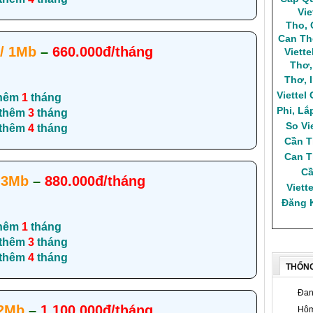
Vie
Tho
,
Can Th
/ 1Mb
–
660.000đ/tháng
Viett
Thơ
Thơ
,
Viettel
hêm
1
tháng
Phi
,
Lắ
 thêm
3
tháng
So Vi
 thêm
4
tháng
Cần 
Can T
Cầ
 3Mb
–
880.000đ/tháng
Viette
Đăng K
hêm
1
tháng
 thêm
3
tháng
 thêm
4
tháng
THỐN
Đan
 2Mb
–
1.100.000đ/tháng
Hôm