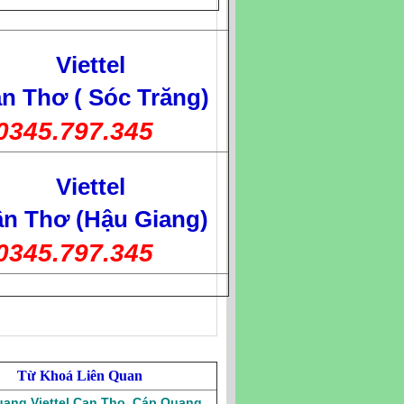
Viettel
n Thơ ( Sóc Trăng)
0345.797.345
Viettel
n Thơ (Hậu Giang)
0345.797.345
Từ Khoá Liên Quan
ang Viettel Can Tho
,
Cáp Quang