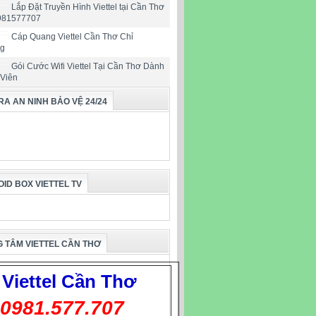
Lắp Đặt Truyền Hình Viettel tại Cần Thơ
0981577707
Cáp Quang Viettel Cần Thơ Chỉ
ng
Gói Cước Wifi Viettel Tại Cần Thơ Dành
 Viên
A AN NINH BẢO VỆ 24/24
ID BOX VIETTEL TV
 TÂM VIETTEL CẦN THƠ
Viettel
Cần Thơ
0981.577.707