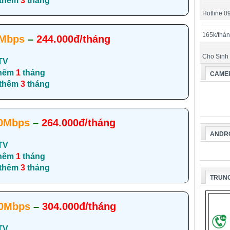
 thêm
3
tháng
Hotline 
165k/thá
Mbps
–
244.000đ/tháng
Cho Sinh
TV
hêm
1
tháng
CAMER
 thêm
3
tháng
0Mbps
–
264.000đ/tháng
ANDRO
TV
hêm
1
tháng
 thêm
3
tháng
TRUNG
0Mbps
–
304.000đ/tháng
TV