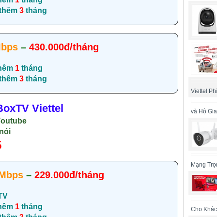
 thêm
3
tháng
Mbps
–
430.000đ/tháng
hêm
1
tháng
 thêm
3
tháng
Viettel P
oxTV Viettel
và Hộ Gia
Youtube
nói
5
Mạng Trọ
Mbps
–
229.000đ/tháng
TV
hêm
1
tháng
Cho Khác