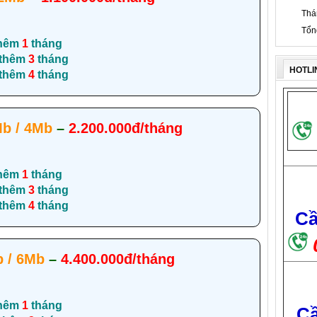
Thá
Tổn
hêm
1
tháng
 thêm
3
tháng
HOTLI
 thêm
4
tháng
b / 4Mb
–
2.200.000đ/tháng
hêm
1
tháng
 thêm
3
tháng
 thêm
4
tháng
Cầ
 / 6Mb
–
4.400.000đ/tháng
hêm
1
tháng
Cầ