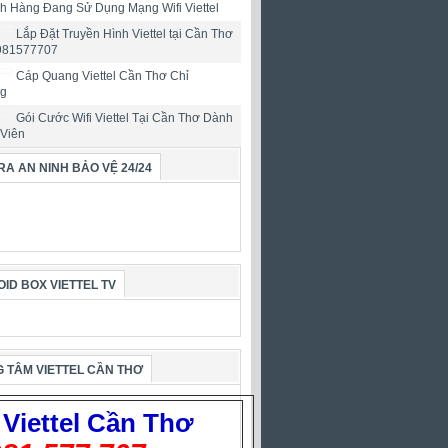
h Hàng Đang Sử Dụng Mạng Wifi Viettel
Lắp Đặt Truyền Hình Viettel tại Cần Thơ
0981577707
Cáp Quang Viettel Cần Thơ Chỉ
ng
Gói Cước Wifi Viettel Tại Cần Thơ Dành
 Viên
A AN NINH BẢO VỆ 24/24
ID BOX VIETTEL TV
 TÂM VIETTEL CẦN THƠ
Viettel
Cần Thơ