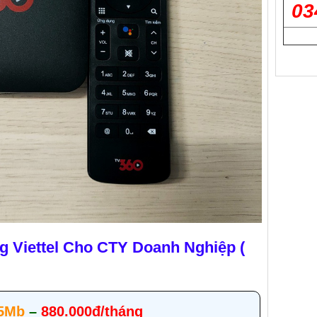
03
g Viettel Cho CTY Doanh Nghiệp (
 5Mb
–
880.000đ/tháng