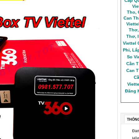
Cap Qu
Vie
Tho
,
Can Th
Viett
Thơ
Thơ
,
Viettel
Phi
,
Lắ
So Vi
Cần 
Can T
Cầ
Viette
Đăng K
THỐN
Đan
Hôm