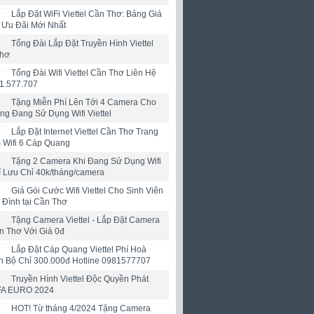
Lắp Đặt WiFi Viettel Cần Thơ: Bảng Giá
& Ưu Đãi Mới Nhất
Tổng Đài Lắp Đặt Truyền Hình Viettel
Thơ
Tổng Đài Wifi Viettel Cần Thơ Liên Hệ
1.577.707
Tặng Miễn Phí Lên Tới 4 Camera Cho
g Đang Sử Dụng Wifi Viettel
Lắp Đặt Internet Viettel Cần Thơ Trang
 Wifi 6 Cáp Quang
Tặng 2 Camera Khi Đang Sử Dụng Wifi
hí Lưu Chỉ 40k/tháng/camera
Giá Gói Cước Wifi Viettel Cho Sinh Viên
 Đình tại Cần Thơ
Tặng Camera Viettel - Lắp Đặt Camera
ần Thơ Với Giá 0đ
Lắp Đặt Cáp Quang Viettel Phí Hoà
n Bộ Chỉ 300.000đ Hotline 0981577707
Truyền Hình Viettel Độc Quyền Phát
FA EURO 2024
HOT! Từ tháng 4/2024 Tặng Camera