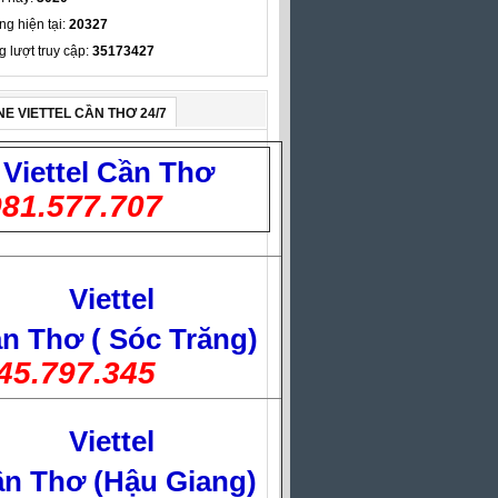
ng hiện tại:
20327
g lượt truy cập:
35173427
NE VIETTEL CẦN THƠ 24/7
Viettel
Cần Thơ
81.577.707
Viettel
n Thơ ( Sóc Trăng)
45.797.345
Viettel
n Thơ (Hậu Giang)