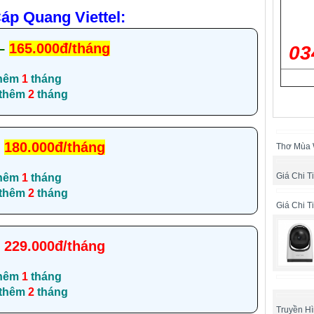
áp Quang Viettel:
–
165.000đ/tháng
03
hêm
1
tháng
 thêm
2
tháng
–
180.000đ/tháng
Thơ Mùa
Giá Chi T
hêm
1
tháng
 thêm
2
tháng
Giá Chi T
–
229.000đ/tháng
hêm
1
tháng
 thêm
2
tháng
Truyền H