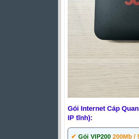
Gói Internet Cáp Quan
IP tĩnh):
✔‎
Gói VIP200
200Mb /