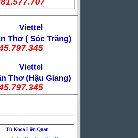
81.577.707
Viettel
n Thơ ( Sóc Trăng)
45.797.345
Viettel
n Thơ (Hậu Giang)
45.797.345
Từ Khoá Liên Quan