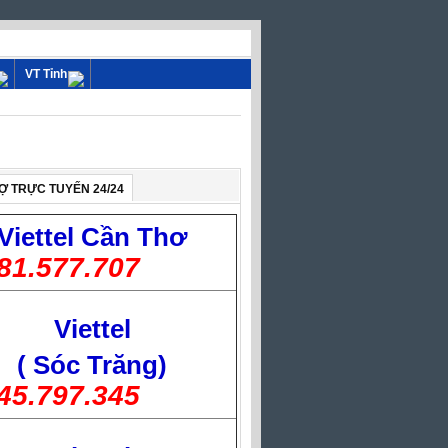
VT Tỉnh
Ợ TRỰC TUYẾN 24/24
Viettel
Cần Thơ
81.577.707
Viettel
( Sóc Trăng)
45.797.345