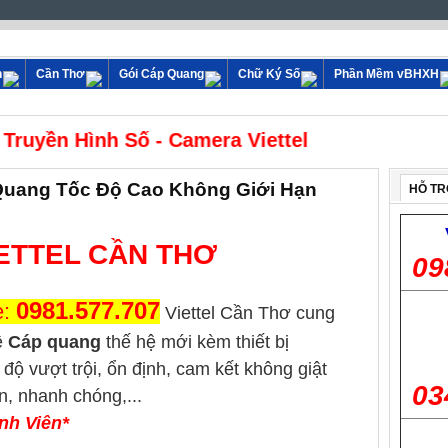
n
Cần Thơ
Gói Cáp Quang
Chữ Ký Số
Phần Mềm vBHXH
ặt Wifi - Truyền Hình Số - Camera Viettel
p Quang Tốc Độ Cao Không Giới Hạn
HỖ TR
IETTEL CẦN THƠ
09
0981.577.707
e:
Viette
l Cần Thơ cung
ệ
Cáp quang
thế hệ mới kèm thiết bị
độ vượt trội, ổn định, cam kết không giật
03
n, nhanh chóng,...
nh Viên*