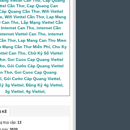
ang Viettel Can Tho
,
Cáp Quang
ttel Cần Thơ
,
Cap Quang Can
Cáp Quang Cần Thơ
,
Wifi Viettel
o
,
Wifi Viettel Cần Thơ
,
Lap Mang
el Can Tho
,
Lắp Mạng Viettel Cần
,
Internet Can Tho
,
internet Cần
Internet Viettel Can Tho
,
internet
 Cần Thơ
,
Lap Mang Can Tho Mien
p Mạng Cần Thơ Miễn Phí
,
Chu Ky
ettel Can Tho
,
Chữ Ký Số Viettel
Thơ
,
Goi Cuoc Cap Quang Viettel
ho
,
Gói Cước Cáp Quang Viettel
n Thơ
,
Goi Cuoc Cap Quang
l
,
Gói Cước Cáp Quang Viettel
,
ý 3g Viettel
,
Đăng Ký 4g Viettel
,
3g Viettel
,
4g Viettel
,
G KÊ
g truy cập:
13
 nay:
3020