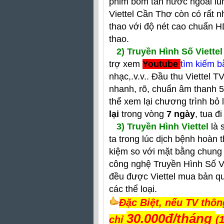
phim bom tấn nước ngoài lun
Viettel Cần Thơ còn có rất 
thao với độ nét cao chuẩn H
thao.
2)
Truyền Hình Số Viettel
trợ xem
Youtube
tìm kiếm b
nhạc,.v.v.. Đầu thu Viettel T
nhanh, rõ, chuẩn âm thanh 5
thể xem lại chương trình bỏ 
lại
trong vòng
7 ngày
, tua đ
3) Truyền Hình Viettel
là 
ta trong lúc dịch bệnh hoàn t
kiệm so với mặt bằng chung 
công nghệ Truyền Hình Số Vi
đều được Viettel mua bản q
các thể loại.
Đặc Biệt, nếu TV thô
30.000đ/tháng
chỉ
(