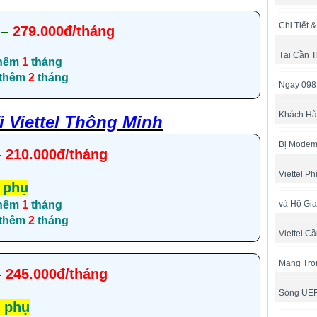
Chi Tiết 
–
279.000đ/tháng
Tại Cần 
hêm
1
tháng
 thêm
2
tháng
Ngay 098
Khách Hàn
 Viettel Thông Minh
Bị Modem
–
210.000đ/tháng
Viettel P
 phụ
hêm
1
tháng
và Hộ Gia
 thêm
2
tháng
Viettel C
Mạng Trọ
–
245.000đ/tháng
Sóng UE
 phụ