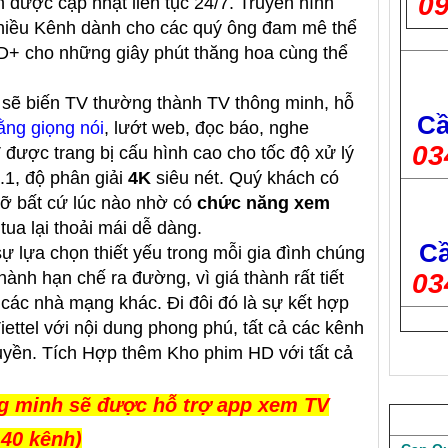
09
 được cập nhật liên tục 24/7. Truyền hình
nhiều Kênh dành cho các quý ông đam mê thể
D+ cho những giây phút thăng hoa cùng thể
sẽ biến TV thường thành TV thông minh, hỗ
Cầ
ằng giọng nói
, lướt web, đọc báo, nghe
03
V được trang bị cấu hình cao cho tốc độ xử lý
.1, độ phân giải
4K
siêu nét. Quý khách có
lỡ bất cứ lúc nào nhờ có
chức năng xem
i tua lại thoải mái dễ dàng.
Cầ
sự lựa chọn thiết yếu trong mỗi gia đình chúng
hành hạn chế ra đường, vì giá thành rất tiết
03
các nhà mạng khác. Đi đôi đó là sự kết hợp
ettel với nội dung phong phú, tất cả các kênh
uyền. Tích Hợp thêm Kho phim HD với tất cả
ng minh sẽ được hỗ trợ app xem TV
140 kênh)