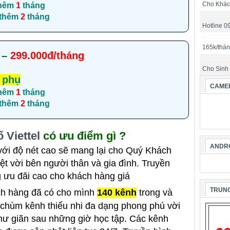
Cho Khác
hêm
1
tháng
 thêm
2
tháng
Hotline 
165k/thá
–
299.000đ/tháng
Cho Sinh
 phụ
CAMER
hêm
1
tháng
 thêm
2
tháng
 Viettel
có ưu điểm gì ?
ANDRO
ới độ nét cao sẽ mang lại cho Quý Khách
ệt vời bên người thân và gia đình. Truyền
g ưu đãi cao cho khách hàng giá
TRUNG
h hàng đã có cho mình
140 kênh
trong và
 chùm kênh thiếu nhi đa dạng phong phú vời
hư giãn sau những giờ học tập. Các kênh