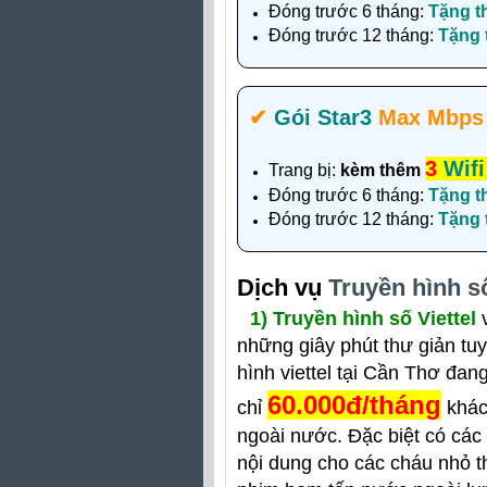
Đóng trước 6 tháng:
Tặng t
Đóng trước 12 tháng:
Tặng
✔‎
Gói Star3
Max Mbps
3
Wifi
Trang bị:
kèm thêm
Đóng trước 6 tháng:
Tặng t
Đóng trước 12 tháng:
Tặng
Dịch vụ
Truyền hình số
1)
Truyền hình số Viettel
v
những giây phút thư giản tuy
hình viettel tại Cần Thơ đan
60.000đ/tháng
chỉ
khác
ngoài nước. Đặc biệt có các
nội dung cho các cháu nhỏ t