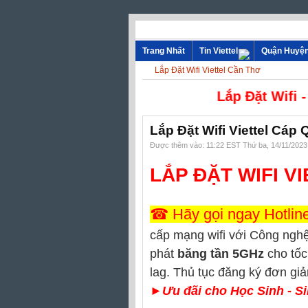
Trang Nhất
Tin Viettel
Quận Huyệ
Lắp Đặt Wifi Viettel Cần Thơ
Lắp Đ
Lắp Đặt Wifi Viettel Cá
Được thêm vào: 11:22 EST Thứ ba, 14/11/2023
LẮP ĐẶT WIFI V
☎ Hãy gọi ngay Hotlin
cấp mạng wifi
với Công ngh
phát
băng tần 5GHz
cho tốc 
lag.
Thủ tục đăng ký đơn giả
►
Ưu đãi cho Học Sinh - Si