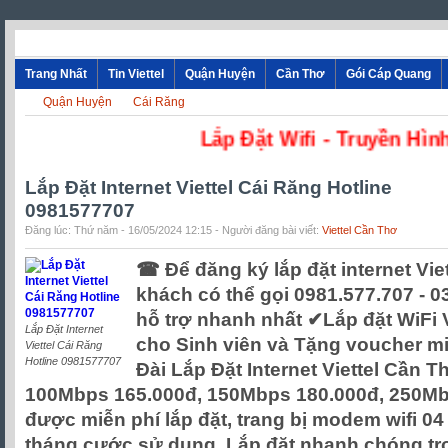
Trang Nhất
Tin Viettel
Quận Huyện
Cần Thơ
Gói Cáp Quang
Quận Huyện
Cái Răng
Lắp Đặt Wifi - Tr
Lắp Đặt Internet Viettel Cái Răng Hotline
0981577707
Đăng lúc: Thứ năm - 16/05/2024 12:15 - Người đăng bài viết:
Viettel Cần Thơ
☎ Để đăng ký lắp đặt internet Vie
khách có thể gọi 0981.577.707 - 
hỗ trợ nhanh nhất ✔‎Lắp đặt WiFi V
Lắp Đặt Internet
cho Sinh viên và Tặng voucher mi
Viettel Cái Răng
Hotline 0981577707
Đài Lắp Đặt Internet Viettel Cần 
100Mbps 165.000đ, 150Mbps 180.000đ, 250Mb 
được miễn phí lắp đặt, trang bị modem wifi 04
tháng cước sử dụng, Lắp đặt nhanh chóng tr