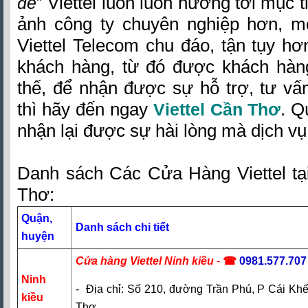
” Viettel luôn luôn hướng tới mục 
đế
ảnh công ty chuyên nghiệp hơn, m
Viettel Telecom chu đáo, tận tụy hơn
khách hàng, từ đó được khách hàng
thế, để nhận được sự hỗ trợ, tư vấn,
thì hãy đến ngay
. Q
Viettel Cần Thơ
nhận lại được sự hài lòng mà dịch vụ 
Danh sách Các Cửa Hàng Viettel t
Thơ:
Quận,
Danh sách chi tiết
huyện
Cửa hàng Viettel Ninh kiều
-
☎
0981.577.707
Ninh
- Địa chỉ: Số 210, đường Trần Phú, P Cái Kh
kiều
Thơ