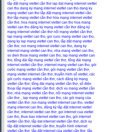
lắp đặt mạng viettel cần thơ lap dat mang internet viettel
can tho dang ky mang internet viettel can tho dang ky
mang viettel can tho lắp đặt mạng internet viettel cần
thơ lắp mang viettel cần thơ hòa mạng internet viettel
cần thơ
,
hoa mang internet viettel can tho hoa mang
viettel can tho đăng ký mạng viettel cần thơ đăng ký
mạng internet viettel cần thơ nối mạng viettel cần thơ
,
lap mang viettel can tho
,
goi cuoc mang viettel can tho
,
dang ky lap mang viettel can tho
,
lắp đặt mang viettel
cần thơ
,
noi mang internet viettel can tho
,
dang ky
internet mang viettel can tho
,
nha mang viettel can tho
,
so dien thoai mang viettel can tho
,
lap mang viettel can
tho
,
tổng đài lắp mạng viettel cần thơ
,
tổng đài mạng
internet viettel cần thơ
,
internet mang viettel can tho
,
gói
cước mạng viettel cần thơ
,
gói mạng viettel cần thơ
,
mạng viettel internet cần thơ
,
truyền hình số viettel
,
các
gói cước mạng viettel cần thơ
,
cách đăng ký mạng
viettel cần thơ
,
tổng đài mạng viettel cần thơ
,
số điện
thoại lắp mạng viettel cần thơ
,
dich vu mang viettel cần
thơ
,
nhà mạng viettel cần thơ
,
nối mạng internet viettel
cần thơ
,
,
lap mạng viettel can tho
,
các gói mạng của
viettel cần thơ
,
noi mang viettel internet can tho
,
viettel
mạng internet can tho
,
đăng ký lắp đặt internet viettel
cần thơ
,
internet viettel can thơ
,
goi internet cua viettel
can tho
,
thue bao internet viettel can tho
,
gói internet
viettel cần thơ
,
lắp dat internet viettel cần thơ
,
dịch vụ
lắp đặt internet viettel cần thơ
,
truyền hình internet
viettel cần thơ
,
lắp đặt internet của viettel cần thơ
,
lắp