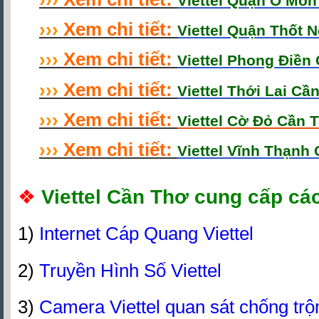
Viettel Quận Ô Mô
›
›
›
Xem chi tiết:
Viettel Quận Thốt 
›
›
›
Xem chi tiết:
Viettel Phong Điền
›
›
›
Xem chi tiết:
Viettel Thới Lai Cầ
›
›
›
Xem chi tiết:
Viettel Cờ Đỏ Cần 
›
›
›
Xem chi tiết:
Viettel Vĩnh Thạnh
❖
Viettel Cần Thơ cung cấp các
1)
Internet Cáp Quang Viettel
2)
Truyền Hình Số Viettel
3)
Camera Viettel quan sát chống tr