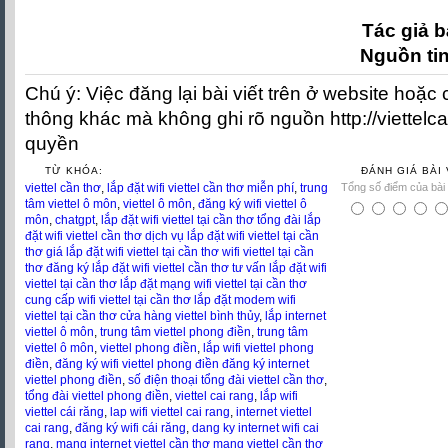
Tác giả b
Nguồn ti
Chú ý: Việc đăng lại bài viết trên ở website hoặc
thông khác mà không ghi rõ nguồn http://viettelc
quyền
TỪ KHÓA:
ĐÁNH GIÁ BÀI 
viettel cần thơ
,
lắp đặt wifi viettel cần thơ miễn phí
,
trung
Tổng số điểm của bài v
tâm viettel ô môn
,
viettel ô môn
,
đăng ký wifi viettel ô
môn
,
chatgpt
,
lắp đặt wifi viettel tại cần thơ tổng đài lắp
đặt wifi viettel cần thơ dịch vụ lắp đặt wifi viettel tại cần
thơ giá lắp đặt wifi viettel tại cần thơ wifi viettel tại cần
thơ đăng ký lắp đặt wifi viettel cần thơ tư vấn lắp đặt wifi
viettel tại cần thơ lắp đặt mạng wifi viettel tại cần thơ
cung cấp wifi viettel tại cần thơ lắp đặt modem wifi
viettel tại cần thơ cửa hàng viettel bình thủy
,
lắp internet
viettel ô môn
,
trung tâm viettel phong điền
,
trung tâm
viettel ô môn
,
viettel phong điền
,
lắp wifi viettel phong
điền
,
đăng ký wifi viettel phong điền đăng ký internet
viettel phong điền
,
số điện thoại tổng đài viettel cần thơ
,
tổng đài viettel phong điền
,
viettel cai rang
,
lắp wifi
viettel cái răng
,
lap wifi viettel cai rang
,
internet viettel
cai rang
,
đăng ký wifi cái răng
,
dang ky internet wifi cai
rang
,
mạng internet viettel cần thơ mạng viettel cần thơ