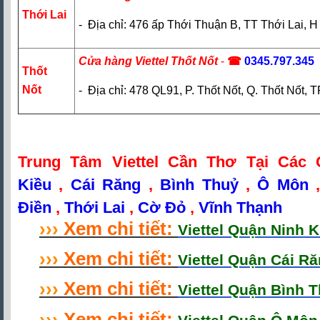
Thới Lai
- Địa chỉ: 476 ấp Thới Thuận B, TT Thới Lai, 
Cửa hàng Viettel Thốt Nốt
-
☎
0345.797.345
Thốt
Nốt
- Địa chỉ: 478 QL91, P. Thốt Nốt, Q. Thốt Nốt,
Trung Tâm Viettel Cần Thơ Tại Các
Kiều
,
Cái Răng
,
Bình Thuỷ
,
Ô Môn
Điền
,
Thới Lai
,
Cờ Đỏ
,
Vĩnh Thạnh
›
›
›
Xem chi tiết:
Viettel Quận Ninh 
›
›
›
Xem chi tiết:
Viettel Quận Cái R
›
›
›
Xem chi tiết:
Viettel Quận Bình 
›
›
›
Xem chi tiết: