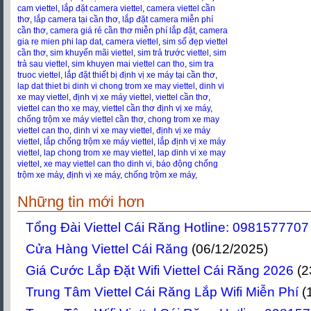
cam viettel
,
lắp đặt camera viettel
,
camera viettel cần
thơ
,
lắp camera tại cần thơ
,
lắp đặt camera miễn phí
cần thơ
,
camera giá rẻ cần thơ miễn phí lắp đặt
,
camera
gia re mien phi lap dat
,
camera viettel
,
sim số đẹp viettel
cần thơ
,
sim khuyến mãi viettel
,
sim trả trước viettel
,
sim
trả sau viettel
,
sim khuyen mai viettel can tho
,
sim tra
truoc viettel
,
lắp đặt thiết bị định vị xe máy tại cần thơ
,
lap dat thiet bi dinh vi chong trom xe may viettel
,
dinh vi
xe may viettel
,
định vị xe máy viettel
,
viettel cần thơ
,
viettel can tho xe may
,
viettel cần thơ định vị xe máy
,
chống trộm xe máy viettel cần thơ
,
chong trom xe may
viettel can tho
,
dinh vi xe may viettel
,
định vị xe máy
viettel
,
lắp chống trộm xe máy viettel
,
lắp định vị xe máy
viettel
,
lap chong trom xe may viettel
,
lap dinh vi xe may
viettel
,
xe may viettel can tho dinh vi
,
báo động chống
trộm xe máy
,
định vị xe máy
,
chống trộm xe máy
,
Những tin mới hơn
Tổng Đài Viettel Cái Răng Hotline: 0981577707
Cửa Hàng Viettel Cái Răng
(06/12/2025)
Giá Cước Lắp Đặt Wifi Viettel Cái Răng 2026
(2
Trung Tâm Viettel Cái Răng Lắp Wifi Miễn Phí
(