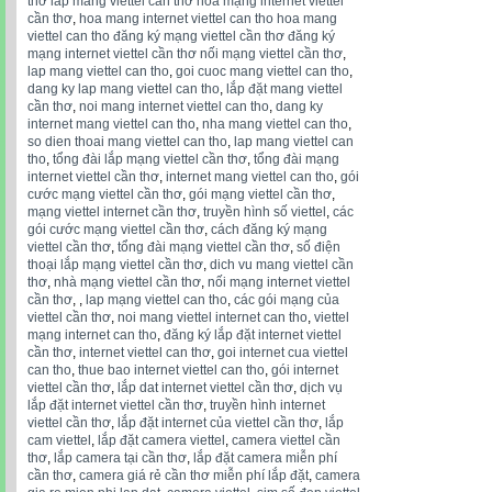
thơ lắp mang viettel cần thơ hòa mạng internet viettel
cần thơ
,
hoa mang internet viettel can tho hoa mang
viettel can tho đăng ký mạng viettel cần thơ đăng ký
mạng internet viettel cần thơ nối mạng viettel cần thơ
,
lap mang viettel can tho
,
goi cuoc mang viettel can tho
,
dang ky lap mang viettel can tho
,
lắp đặt mang viettel
cần thơ
,
noi mang internet viettel can tho
,
dang ky
internet mang viettel can tho
,
nha mang viettel can tho
,
so dien thoai mang viettel can tho
,
lap mang viettel can
tho
,
tổng đài lắp mạng viettel cần thơ
,
tổng đài mạng
internet viettel cần thơ
,
internet mang viettel can tho
,
gói
cước mạng viettel cần thơ
,
gói mạng viettel cần thơ
,
mạng viettel internet cần thơ
,
truyền hình số viettel
,
các
gói cước mạng viettel cần thơ
,
cách đăng ký mạng
viettel cần thơ
,
tổng đài mạng viettel cần thơ
,
số điện
thoại lắp mạng viettel cần thơ
,
dich vu mang viettel cần
thơ
,
nhà mạng viettel cần thơ
,
nối mạng internet viettel
cần thơ
,
,
lap mạng viettel can tho
,
các gói mạng của
viettel cần thơ
,
noi mang viettel internet can tho
,
viettel
mạng internet can tho
,
đăng ký lắp đặt internet viettel
cần thơ
,
internet viettel can thơ
,
goi internet cua viettel
can tho
,
thue bao internet viettel can tho
,
gói internet
viettel cần thơ
,
lắp dat internet viettel cần thơ
,
dịch vụ
lắp đặt internet viettel cần thơ
,
truyền hình internet
viettel cần thơ
,
lắp đặt internet của viettel cần thơ
,
lắp
cam viettel
,
lắp đặt camera viettel
,
camera viettel cần
thơ
,
lắp camera tại cần thơ
,
lắp đặt camera miễn phí
cần thơ
,
camera giá rẻ cần thơ miễn phí lắp đặt
,
camera