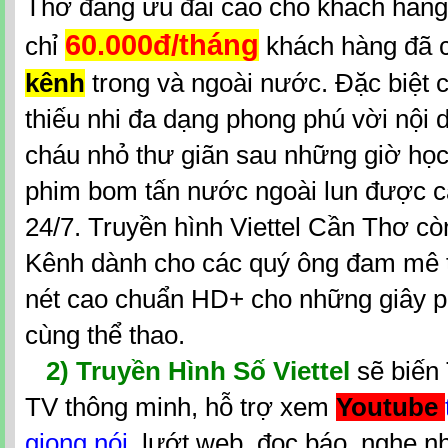
Thơ đang ưu đãi cao cho khách hàng
60.000đ/tháng
chỉ
khách hàng đã 
kênh
trong và ngoài nước. Đặc biệt
thiếu nhi đa dạng phong phú vời nội 
cháu nhỏ thư giãn sau những giờ học
phim bom tấn nước ngoài lun được cậ
24/7. Truyền hình Viettel Cần Thơ cò
Kênh dành cho các quý ông đam mê t
nét cao chuẩn HD+ cho những giây p
cùng thể thao.
2)
Truyền Hình Số Viettel
sẽ biến
TV thông minh, hỗ trợ xem
Youtube
giọng nói
, lướt web, đọc báo, nghe nh