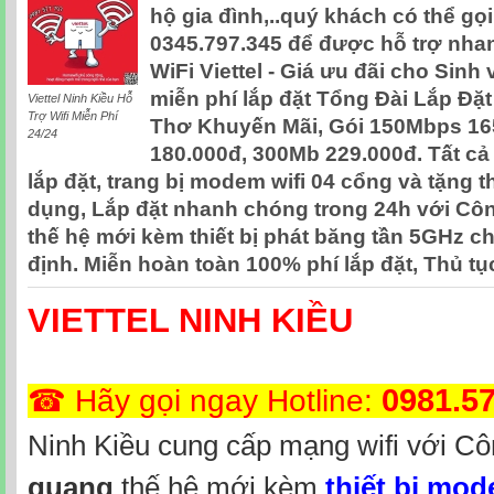
hộ gia đình,..quý khách có thể gọi
0345.797.345 để được hỗ trợ nhan
WiFi Viettel - Giá ưu đãi cho Sinh
miễn phí lắp đặt Tổng Đài Lắp Đặt 
Viettel Ninh Kiều Hỗ
Trợ Wifi Miễn Phí
Thơ Khuyến Mãi, Gói 150Mbps 16
24/24
180.000đ, 300Mb 229.000đ. Tất cả
lắp đặt, trang bị modem wifi 04 cổng và tặng
dụng, Lắp đặt nhanh chóng trong 24h với C
thế hệ mới kèm thiết bị phát băng tần 5GHz ch
định. Miễn hoàn toàn 100% phí lắp đặt, Thủ tụ
VIETTEL NINH KIỀU
0981.5
☎ Hãy gọi ngay Hotline:
Ninh Kiều cung cấp mạng wifi
với Cô
quang
thế hệ mới kèm
thiết bị mod