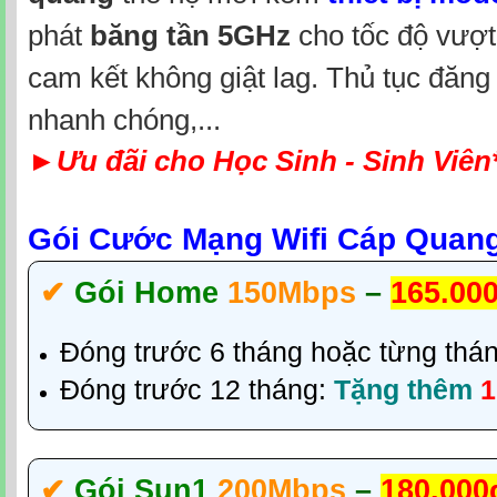
phát
băng tần 5GHz
cho tốc độ vượt 
cam kết không giật lag.
Thủ tục đăng 
nhanh chóng,...
►
Ưu đãi cho Học Sinh - Sinh Viên
Gói Cước Mạng Wifi Cáp Quang 
✔‎
Gói Home
150Mbps
–
165.00
Đóng trước 6 tháng hoặc từng thá
Đóng trước 12 tháng:
Tặng thêm
1
✔‎
Gói Sun1
200Mbps
–
180.000