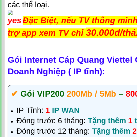
các thể loại.
Đặc Biệt, nếu TV thông min
30.000đ/th
trợ app xem TV chỉ
Gói Internet Cáp Quang Viettel
Doanh Nghiệp ( IP tĩnh):
✔‎
Gói VIP200
200Mb / 5Mb
–
80
IP Tĩnh:
1
IP WAN
Đóng trước 6 tháng:
Tặng thêm
1
t
Đóng trước 12 tháng:
Tặng thêm
2