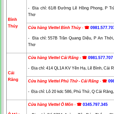
- Địa chỉ: 61/8 Đường Lê Hồng Phong, P Tr
Thơ
Bình
Thủy
Cửa hàng Viettel Bình Thủy
-
☎
0981.577.70
- Địa chỉ: 557B Trần Quang Diệu, P An Thới
Thơ
Cửa hàng Viettel Cái Răng
-
☎
09
81.577.707
- Địa chỉ: 414 QL1A KV Yên Hạ, Lê Bình, Cái 
Cái
Răng
Cửa hàng Viettel Phú Thứ - Cái Răng
-
☎
09
- Địa chỉ: Lô 20 kdc 586, Phú Thứ, Q Cái Răn
Cửa hàng Viettel Ô Môn
-
☎
0345.797.345