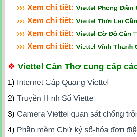
›
›
›
Xem chi tiết:
Viettel Phong Điền
›
›
›
Xem chi tiết:
Viettel Thới Lai Cầ
›
›
›
Xem chi tiết:
Viettel Cờ Đỏ Cần 
›
›
›
Xem chi tiết:
Viettel Vĩnh Thạnh
❖
Viettel Cần Thơ cung cấp các
1)
Internet Cáp Quang Viettel
2)
Truyền Hình Số Viettel
3)
Camera Viettel quan sát chống tr
4)
Phần mềm Chữ ký số-hóa đơn đi