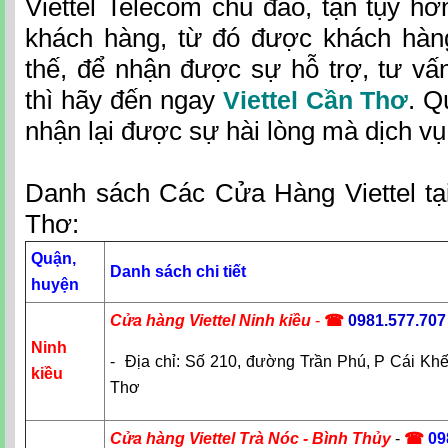
Viettel Telecom chu đáo, tận tụy hơn
khách hàng, từ đó được khách hàng
thế, để nhận được sự hỗ trợ, tư vấn,
thì hãy đến ngay
. Q
Viettel Cần Thơ
nhận lại được sự hài lòng mà dịch vụ 
Danh sách Các Cửa Hàng Viettel t
Thơ:
Quận,
Danh sách chi tiết
huyện
Cửa hàng Viettel Ninh kiều
-
☎
0981.577.707
Ninh
- Địa chỉ: Số 210, đường Trần Phú, P Cái Kh
kiều
Thơ
Cửa hàng Viettel Trà Nóc - Bình Thủy
-
☎
09