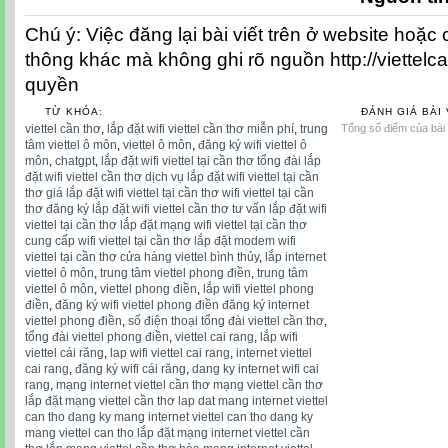
Chú ý: Việc đăng lại bài viết trên ở website hoặc
thông khác mà không ghi rõ nguồn http://viettelc
quyền
TỪ KHÓA:
ĐÁNH GIÁ BÀI 
viettel cần thơ
,
lắp đặt wifi viettel cần thơ miễn phí
,
trung
Tổng số điểm của bài v
tâm viettel ô môn
,
viettel ô môn
,
đăng ký wifi viettel ô
môn
,
chatgpt
,
lắp đặt wifi viettel tại cần thơ tổng đài lắp
đặt wifi viettel cần thơ dịch vụ lắp đặt wifi viettel tại cần
thơ giá lắp đặt wifi viettel tại cần thơ wifi viettel tại cần
thơ đăng ký lắp đặt wifi viettel cần thơ tư vấn lắp đặt wifi
viettel tại cần thơ lắp đặt mạng wifi viettel tại cần thơ
cung cấp wifi viettel tại cần thơ lắp đặt modem wifi
viettel tại cần thơ cửa hàng viettel bình thủy
,
lắp internet
viettel ô môn
,
trung tâm viettel phong điền
,
trung tâm
viettel ô môn
,
viettel phong điền
,
lắp wifi viettel phong
điền
,
đăng ký wifi viettel phong điền đăng ký internet
viettel phong điền
,
số điện thoại tổng đài viettel cần thơ
,
tổng đài viettel phong điền
,
viettel cai rang
,
lắp wifi
viettel cái răng
,
lap wifi viettel cai rang
,
internet viettel
cai rang
,
đăng ký wifi cái răng
,
dang ky internet wifi cai
rang
,
mạng internet viettel cần thơ mạng viettel cần thơ
lắp đặt mạng viettel cần thơ lap dat mang internet viettel
can tho dang ky mang internet viettel can tho dang ky
mang viettel can tho lắp đặt mạng internet viettel cần