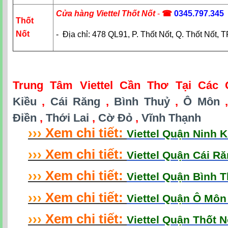
Cửa hàng Viettel Thốt Nốt
-
☎
0345.797.345
Thốt
Nốt
- Địa chỉ: 478 QL91, P. Thốt Nốt, Q. Thốt Nốt,
Trung Tâm Viettel Cần Thơ Tại Các
Kiều
,
Cái Răng
,
Bình Thuỷ
,
Ô Môn
Điền
,
Thới Lai
,
Cờ Đỏ
,
Vĩnh Thạnh
›
›
›
Xem chi tiết:
Viettel Quận Ninh 
›
›
›
Xem chi tiết:
Viettel Quận Cái R
›
›
›
Xem chi tiết:
Viettel Quận Bình 
›
›
›
Xem chi tiết:
Viettel Quận Ô Mô
›
›
›
Xem chi tiết:
Viettel Quận Thốt 