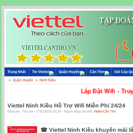
Trang Nhất
Tin Viettel
Quận Huyện
Cần Thơ
Gói Cáp Q
Quận Huyện
Ninh Kiều
Lắp Đặt Wi
Viettel Ninh Kiều Hỗ Trợ Wifi Miễn Phí 24/24
Đăng lúc: Thứ hai - 27/01/2025 03:28 - Người đăng bài viết:
Viettel Cần Thơ
☎ Viettel Ninh Kiều khuyến mãi lắp