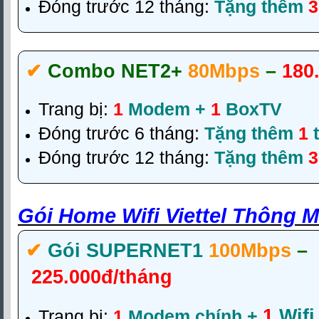
Đóng trước 12 tháng:
Tặng thêm
3
✔‎
Combo NET2+
80Mbps
–
180
Trang bị:
1
Modem +
1
BoxTV
Đóng trước 6 tháng:
Tặng thêm
1
t
Đóng trước 12 tháng:
Tặng thêm
3
Gói Home Wifi Viettel Thông 
✔‎
Gói SUPERNET1
100Mbps
–
225.000đ/tháng
1
Wifi
Trang bị:
1
Modem chính +