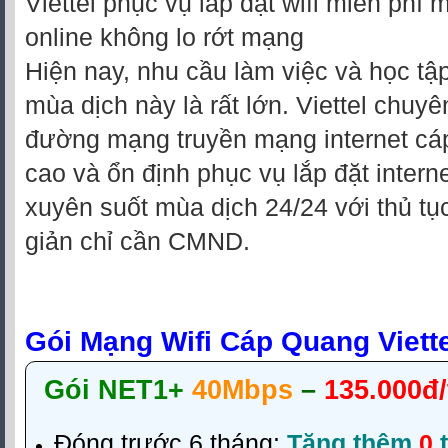
Viettel phục vụ lắp đặt wifi miễn phí 
online không lo rớt mạng
Hiện nay, nhu cầu làm việc và học tập
mùa dịch này là rất lớn. Viettel chuy
đường mạng truyền mạng internet cá
cao và ổn định phục vụ lắp đặt interne
xuyên suốt mùa dịch 24/24 với thủ tụ
giản chỉ cần CMND.
Gói Mạng Wifi Cáp Quang Viett
Gói NET1+
40Mbps
–
135.000đ
Đóng trước 6 tháng:
Tặng thêm
0
t