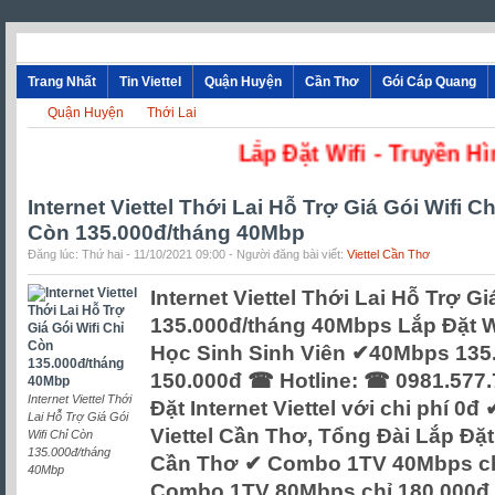
Trang Nhất
Tin Viettel
Quận Huyện
Cần Thơ
Gói Cáp Quang
Quận Huyện
Thới Lai
Lắp Đặt Wifi - 
Internet Viettel Thới Lai Hỗ Trợ Giá Gói Wifi Ch
Còn 135.000đ/tháng 40Mbp
Đăng lúc: Thứ hai - 11/10/2021 09:00 - Người đăng bài viết:
Viettel Cần Thơ
Internet Viettel Thới Lai Hỗ Trợ Gi
135.000đ/tháng 40Mbps Lắp Đặt W
Học Sinh Sinh Viên ✔40Mbps 13
150.000đ ☎ Hotline: ☎ 0981.577.
Internet Viettel Thới
Đặt Internet Viettel với chi phí 0đ
Lai Hỗ Trợ Giá Gói
Viettel Cần Thơ, Tổng Đài Lắp Đặ
Wifi Chỉ Còn
135.000đ/tháng
Cần Thơ ✔ Combo 1TV 40Mbps chỉ
40Mbp
Combo 1TV 80Mbps chỉ 180.000đ T