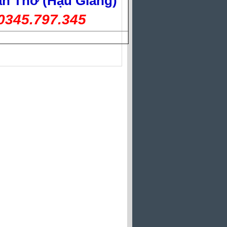
n Thơ (Hậu Giang)
0345.797.345