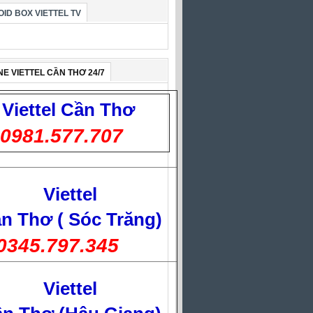
ID BOX VIETTEL TV
NE VIETTEL CẦN THƠ 24/7
Viettel
Cần Thơ
0981.577.707
Viettel
n Thơ ( Sóc Trăng)
0345.797.345
Viettel