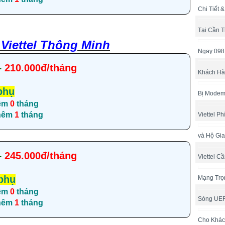
Chi Tiết 
Tại Cần 
Viettel Thông Minh
Ngay 098
–
210.000đ/tháng
Khách Hàn
phụ
Bị Modem
êm
0
tháng
thêm
1
tháng
Viettel P
và Hộ Gia
–
245.000đ/tháng
Viettel C
phụ
Mạng Trọ
êm
0
tháng
Sóng UE
thêm
1
tháng
Cho Khác