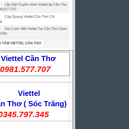
Lắp Đặt Truyền Hình Viettel tại Cần Thơ
0981577707
Cáp Quang Viettel Cần Thơ Chỉ
ng
Gói Cước Wifi Viettel Tại Cần Thơ Dành
 Viên
 TÂM VIETTEL CẦN THƠ
Viettel
Cần Thơ
0981.577.707
Viettel
n Thơ ( Sóc Trăng)
0345.797.345