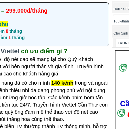
Hotline 
–
299.000đ/tháng
165k/thá
phụ
êm
0
tháng
Cho Sinh
thêm
1
tháng
TRUNG
Viettel
có ưu điểm gì ?
i độ nét cao sẽ mang lại cho Quý Khách
t vời bên người thân và gia đình. Truyền hình
ãi cao cho khách hàng giá
 hàng đã có cho mình
140 kênh
trong và ngoài
ênh thiếu nhi đa dạng phong phú vời nội dung
u những giờ học tập. Các kênh phim bom tấn
Cầ
liên tục 24/7. Truyền hình Viettel Cần Thơ còn
ác quý ông đam mê thể thao với độ nét cao
t thăng hoa cùng thể thao.
ẽ biến TV thường thành TV thông minh, hỗ trợ