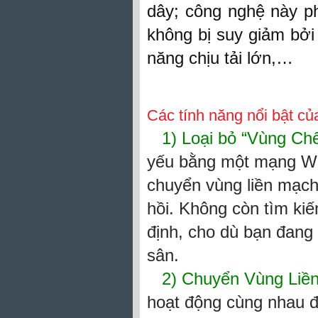
dây; công nghệ này p
không bị suy giảm bởi 
năng chịu tải lớn,…
Các tính năng nổi bật c
1) Loại bỏ “Vùng Chế
yếu bằng một mạng Wi-
chuyển vùng liền mạch
hồi. Không còn tìm ki
định, cho dù bạn đang
sân.
2) Chuyển Vùng Liề
hoạt động cùng nhau đ