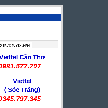
Ợ TRỰC TUYẾN 24/24
Viettel
Cần Thơ
0981.577.707
Viettel
( Sóc Trăng)
0345.797.345