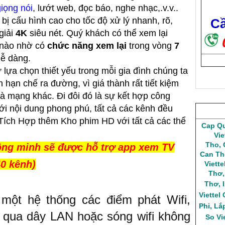
iọng nói
, lướt web, đọc báo, nghe nhạc,.v.v..
bị cấu hình cao cho tốc độ xử lý nhanh, rõ,
Cầ
giải
4K
siêu nét. Quý khách có thể xem lại
c nào nhờ có
chức năng xem lại
trong vòng
7
 dễ dàng.
 lựa chọn thiết yếu trong mỗi gia đình chúng ta
 hạn chế ra đường, vì giá thành rất tiết kiệm
à mạng khác. Đi đôi đó là sự kết hợp công
ới nội dung phong phú, tất cả các kênh đều
Tích Hợp thêm Kho phim HD với tất cả các thể
Cap Qu
Vie
Tho
,
hông minh sẽ được hỗ trợ app xem TV
Can Th
40 kênh)
Viett
Thơ
Thơ
,
Viettel
 một hệ thống các điểm phát Wifi,
Phi
,
Lắ
u qua dây LAN hoặc sóng wifi không
So Vi