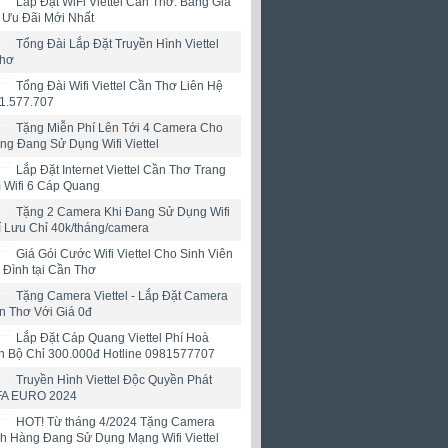
Lắp Đặt WiFi Viettel Cần Thơ: Bảng Giá
& Ưu Đãi Mới Nhất
Tổng Đài Lắp Đặt Truyền Hình Viettel
Thơ
Tổng Đài Wifi Viettel Cần Thơ Liên Hệ
1.577.707
Tặng Miễn Phí Lên Tới 4 Camera Cho
g Đang Sử Dụng Wifi Viettel
Lắp Đặt Internet Viettel Cần Thơ Trang
 Wifi 6 Cáp Quang
Tặng 2 Camera Khi Đang Sử Dụng Wifi
hí Lưu Chỉ 40k/tháng/camera
Giá Gói Cước Wifi Viettel Cho Sinh Viên
 Đình tại Cần Thơ
Tặng Camera Viettel - Lắp Đặt Camera
ần Thơ Với Giá 0đ
Lắp Đặt Cáp Quang Viettel Phí Hoà
n Bộ Chỉ 300.000đ Hotline 0981577707
Truyền Hình Viettel Độc Quyền Phát
FA EURO 2024
HOT! Từ tháng 4/2024 Tặng Camera
h Hàng Đang Sử Dụng Mạng Wifi Viettel