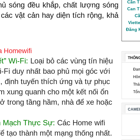
Cần 
hủ sóng đều khắp, chất lượng sóng
Can T
các vật cản hay diện tích rộng, khả
Cầ
Viette
Đăng K
ủa Homewifi
THỐN
t” Wi-Fi:
Loại bỏ các vùng tín hiệu
Fi duy nhất bao phủ mọi góc với
Đan
Hôm
, định tuyến thích ứng và tự phục
Thá
ếm xung quanh cho một kết nối ổn
Tổn
 ở trong tầng hầm, nhà để xe hoặc
CAMER
n Mạch Thực Sự:
Các Home wifi
ể tạo thành một mạng thống nhất.