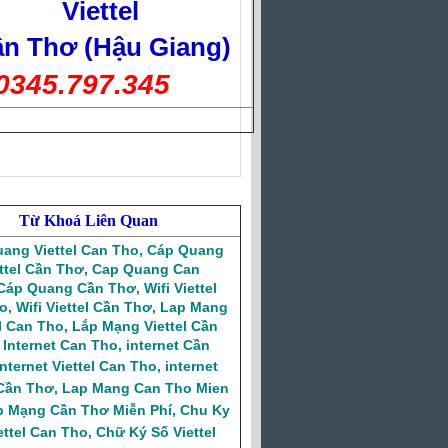
Viettel
n Thơ (Hậu Giang)
0345.797.345
Từ Khoá Liên Quan
ang Viettel Can Tho
,
Cáp Quang
ttel Cần Thơ
,
Cap Quang Can
Cáp Quang Cần Thơ
,
Wifi Viettel
o
,
Wifi Viettel Cần Thơ
,
Lap Mang
el Can Tho
,
Lắp Mạng Viettel Cần
,
Internet Can Tho
,
internet Cần
Internet Viettel Can Tho
,
internet
 Cần Thơ
,
Lap Mang Can Tho Mien
p Mạng Cần Thơ Miễn Phí
,
Chu Ky
ettel Can Tho
,
Chữ Ký Số Viettel