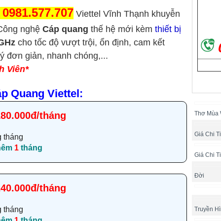
0981.577.707
:
Viettel Vĩnh Thạnh khuyễn
 Công nghệ
Cáp quang
thế hệ mới kèm
thiết bị
5GHz
cho tốc độ vượt trội, ổn định, cam kết
ý đơn giản, nhanh chóng,...
h Viên*
p Quang Viettel:
Thơ Mùa
180.000đ/tháng
Giá Chi T
g tháng
thêm
1
tháng
Giá Chi T
Đời
240.000đ/tháng
g tháng
Truyền H
thêm
1
tháng