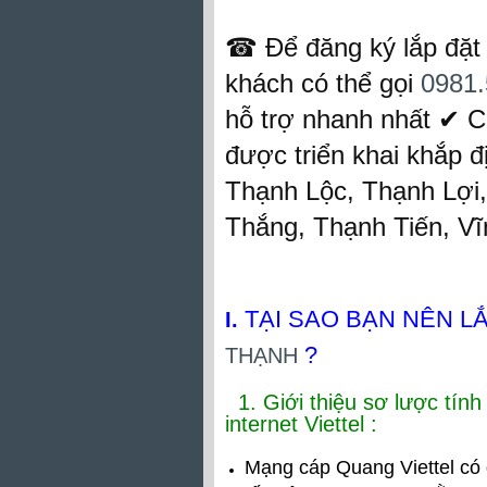
☎ Để đăng ký lắp đặt i
khách có thể gọi
0981.
hỗ trợ nhanh nhất ✔‎ C
được triển khai khắp 
Thạnh Lộc, Thạnh Lợi
Thắng, Thạnh Tiến, Vĩn
TẠI SAO BẠN NÊN L
I.
?
THẠNH
1. Giới thiệu sơ lược tín
internet Viettel :
Mạng cáp Quang Viettel có