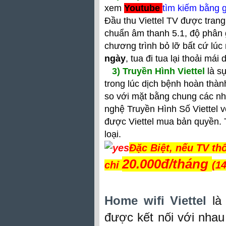
xem
Youtube
tìm kiếm bằng g
Đầu thu Viettel TV được trang 
chuẩn âm thanh 5.1, độ phân 
chương trình bỏ lỡ bất cứ lú
ngày
, tua đi tua lại thoải mái
3) Truyền Hình Viettel
là sự
trong lúc dịch bệnh hoàn thành
so với mặt bằng chung các nh
nghệ Truyền Hình Số Viettel v
được Viettel mua bản quyền. 
loại.
Đặc Biệt, nếu TV t
20.000đ/tháng
chỉ
(1
Home wifi Viettel
là
được kết nối với nha