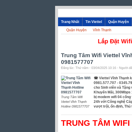
Trang Nhất
Tin Viettel
Quận Huyện
Quận Huyện
Vĩnh Thạnh
Lắp Đặt Wifi - Truy
Trung Tâm Wifi Viettel Vĩ
0981577707
Đăng lúc: Thứ năm - 03/04/2025 10:16 - Người đă
☎ Viettel Vĩnh Thạnh kh
0981.577.707 - 0345.79
cho Sinh viên và Tặng 
Khuyến Mãi, 300Mbps 1
bị modem wifi 04 cổng
Trung Tâm Wifi
24h với Công nghệ Cáp 
Viettel Vĩnh Thạnh
vượt trội, ổn định, Th
Hotline 0981577707
TRUNG TÂM WIFI