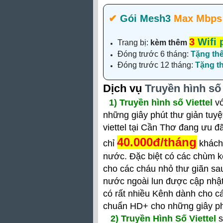
✔‎
Gói Mesh3
Max Mbps
3
Wifi 
Trang bị:
kèm thêm
Đóng trước 6 tháng:
Tặng th
Đóng trước 12 tháng:
Tặng 
Dịch vụ
Truyền hình số 
1)
Truyền hình số Viettel
vớ
những giây phút thư giản tuyệ
viettel tại Cần Thơ đang ưu đ
40.000đ/tháng
chỉ
khách
nước. Đặc biệt có các chùm k
cho các cháu nhỏ thư giãn sa
nước ngoài lun được cập nhật 
có rất nhiều Kênh dành cho c
chuẩn HD+ cho những giây phú
2)
Truyền Hình Số Viettel
s