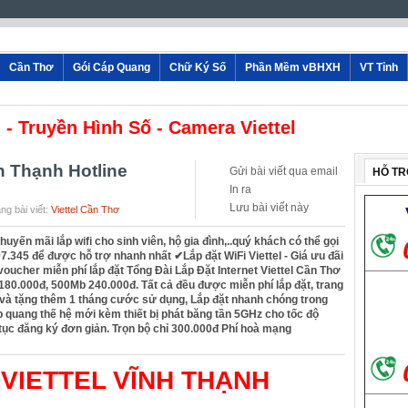
Cần Thơ
Gói Cáp Quang
Chữ Ký Số
Phần Mềm vBHXH
VT Tỉnh
ền Hình Số - Camera Viettel
nh Thạnh Hotline
Gửi bài viết qua email
HỖ TR
In ra
Lưu bài viết này
ng bài viết:
Viettel Cần Thơ
uyến mãi lắp wifi cho sinh viên, hộ gia đình,..quý khách có thể gọi
7.345 để được hỗ trợ nhanh nhất ✔‎Lắp đặt WiFi Viettel - Giá ưu đãi
voucher miễn phí lắp đặt Tổng Đài Lắp Đặt Internet Viettel Cần Thơ
80.000đ, 500Mb 240.000đ. Tất cả đều được miễn phí lắp đặt, trang
 và tặng thêm 1 tháng cước sử dụng, Lắp đặt nhanh chóng trong
quang thế hệ mới kèm thiết bị phát băng tần 5GHz cho tốc độ
ủ tục đăng ký đơn giản. Trọn bộ chỉ 300.000đ Phí hoà mạng
 VIETTEL VĨNH THẠNH