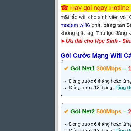
☎ Hãy gọi ngay Hotline
mãi lắp wifi cho sinh viên
với
modem wifi6
phát
băng tần 
không giật lag.
Thủ tục đăng k
►
Ưu đãi cho Học Sinh - Sin
Gói Cước Mạng Wifi Cá
✔‎
Gói Net1
300Mbps
–
Đóng trước 6 tháng hoặc từn
Đóng trước 12 tháng:
Tặng 
✔‎
Gói Net2
500Mbps
–
Đóng trước 6 tháng hoặc từn
Đóng trước 12 tháng:
Tặng 