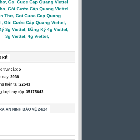
Thơ
,
Goi Cuoc Cap Quang Viettel
ho
,
Gói Cước Cáp Quang Viettel
n Thơ
,
Goi Cuoc Cap Quang
l
,
Gói Cước Cáp Quang Viettel
,
ý 3g Viettel
,
Đăng Ký 4g Viettel
,
3g Viettel
,
4g Viettel
,
G KÊ
g truy cập:
5
 nay:
3938
ng hiện tại:
22543
g lượt truy cập:
35175643
A AN NINH BẢO VỆ 24/24