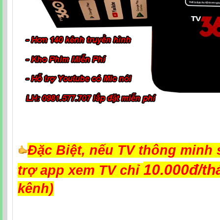
Đặc Biệt, nếu TV thông minh
10.000đ/t
trợ app xem TV chỉ
kênh)