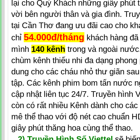
lại cho Quý Khách những giây phút t
vời bên người thân và gia đình. Truy
tại Cần Thơ đang ưu đãi cao cho kh
54.000đ/tháng
chỉ
khách hàng đã
mình
140 kênh
trong và ngoài nước.
chùm kênh thiếu nhi đa dạng phong 
dung cho các cháu nhỏ thư giãn sa
tập. Các kênh phim bom tấn nước n
cập nhật liên tục 24/7. Truyền hình 
còn có rất nhiều Kênh dành cho cá
mê thể thao với độ nét cao chuẩn 
giây phút thăng hoa cùng thể thao.
2)
Truyền Hình Số Viettel
sẽ biế