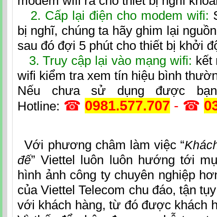
modem wifi ra cho thiết bị nghĩ khoả
2. Cấp lại điện cho modem wifi:
S
bị nghĩ, chúng ta hãy ghim lại nguồn 
sau đó đợi 5 phút cho thiết bị khởi độ
3. Truy cập lại vào mạng wifi:
kết 
wifi kiểm tra xem tín hiệu bình thườn
Nếu chưa sử dụng được bạn
☎
0981.
577.707
- ☎
0
Hotline:
Với phương châm làm việc “
Khách
” Viettel luôn luôn hướng tới m
đế
hình ảnh công ty chuyên nghiệp hơ
của Viettel Telecom chu đáo, tận tụy
với khách hàng, từ đó được khách h