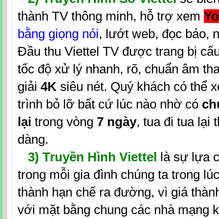
thành TV thông minh, hỗ trợ xem
Y
bằng giọng nói
, lướt web, đọc báo, n
Đầu thu Viettel TV được trang bị cấ
tốc độ xử lý nhanh, rõ, chuẩn âm th
giải
4K
siêu nét. Quý khách có thể 
trình bỏ lỡ bất cứ lúc nào nhờ có
ch
lại
trong vòng
7 ngày
, tua đi tua lại
dàng.
3) Truyền Hình Viettel
là sự lựa c
trong mỗi gia đình chúng ta trong lú
thành hạn chế ra đường, vì giá thành
với mặt bằng chung các nhà mạng kh