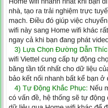
Home wifi nhanh nhất khi bạn d
nhà, tạo ra trải nghiệm trực tuy
mạch. Điều đó giúp việc chuyển
wifi này sang Home wifi khác r
ngay cả khi bạn đang phát video 
3) Lựa Chọn Đường Dẫn Thíc
wifi Viettel cung cấp tự động ch
băng tần tốt nhất cho dữ liệu c
bảo kết nối nhanh bất kể bạn ở 
4)
Tự Động Khắc Phục:
Nếu m
có vấn đề, hệ thống sẽ tự động đ
dữ liệu qua Home wifi khác để 