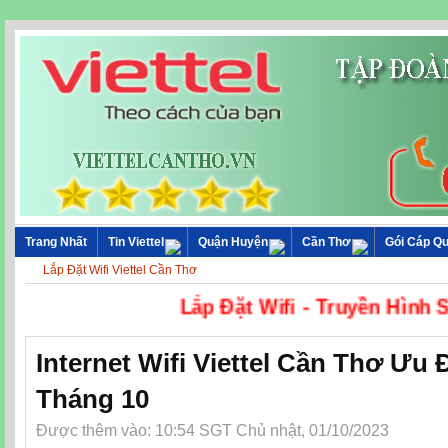
Trang Nhất
Tin Viettel
Quận Huyện
Cần Thơ
Gói Cáp Q
Lắp Đặt Wifi Viettel Cần Thơ
Lắp Đặt Wifi - Tru
Internet Wifi Viettel Cần Thơ Ưu
Tháng 10
Được thêm vào: 10:54 SGT Chủ nhật, 01/10/2023