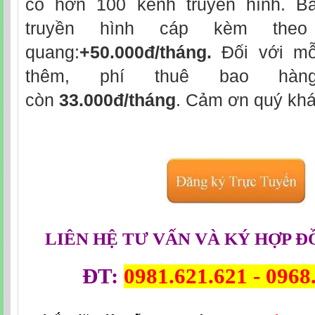
có hơn 100 kênh truyền hình. Bả
truyền hình cáp kèm theo 
quang:
+50.000đ/tháng.
Đối với mỗ
thêm, phí thuê bao hàn
còn
33.000đ/tháng
. Cảm ơn quý khá
LIÊN HỆ TƯ VẤN VÀ KÝ HỢP Đ
ĐT:
0981.621.621 -
0968