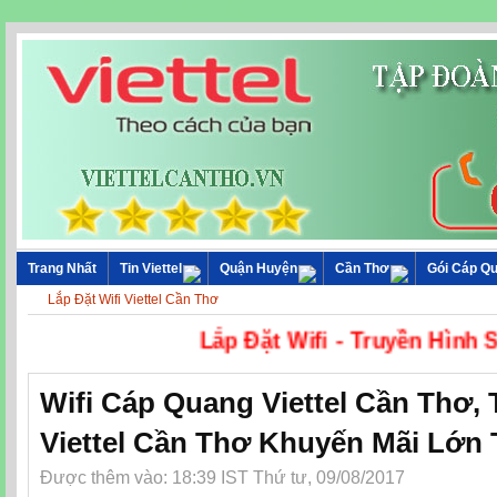
Trang Nhất
Tin Viettel
Quận Huyện
Cần Thơ
Gói Cáp Q
Lắp Đặt Wifi Viettel Cần Thơ
Lắp Đặt Wifi - Truyề
Wifi Cáp Quang Viettel Cần Thơ,
Viettel Cần Thơ Khuyến Mãi Lớn 
Được thêm vào: 18:39 IST Thứ tư, 09/08/2017