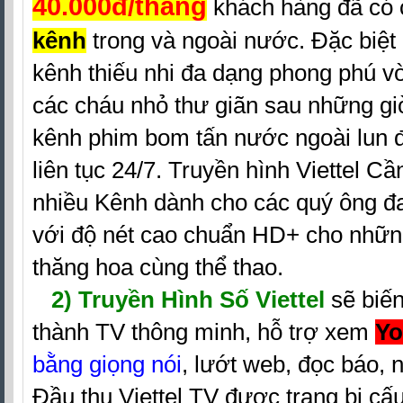
40.000đ/tháng
khách hàng đã có
kênh
trong và ngoài nước. Đặc biệt
kênh thiếu nhi đa dạng phong phú v
các cháu nhỏ thư giãn sau những gi
kênh phim bom tấn nước ngoài lun 
liên tục 24/7. Truyền hình Viettel C
nhiều Kênh dành cho các quý ông đ
với độ nét cao chuẩn HD+ cho nhữn
thăng hoa cùng thể thao.
2)
Truyền Hình Số Viettel
sẽ biế
thành TV thông minh, hỗ trợ xem
Y
bằng giọng nói
, lướt web, đọc báo, n
Đầu thu Viettel TV được trang bị cấ