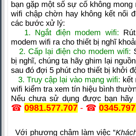
bạn gặp một số sự cố không mong
wifi chập chờn hay không kết nối 
các bước xử lý:
1. Ngắt điện modem wifi:
Rút
modem wifi ra cho thiết bị nghĩ khoả
2. Cấp lại điện cho modem wifi:
S
bị nghĩ, chúng ta hãy ghim lại nguồn 
sau đó đợi 5 phút cho thiết bị khởi độ
3. Truy cập lại vào mạng wifi:
kết 
wifi kiểm tra xem tín hiệu bình thườn
Nếu chưa sử dụng được bạn hãy g
☎
0981.
577.707
- ☎
0345.797
Với phương châm làm việc “
Khách