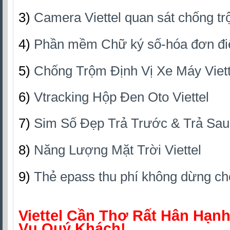
3)
Camera Viettel quan sát chống t
4)
Phần mềm Chữ ký số-hóa đơn đ
5)
Chống Trộm Định Vị Xe Máy Viett
6)
Vtracking Hộp Đen Oto Viettel
7)
Sim Số Đẹp Trả Trước & Trả Sau 
8)
Năng Lượng Mặt Trời Viettel
9)
Thẻ epass thu phí không dừng ch
Viettel Cần Thơ Rất Hân Hạn
Vụ Quý Khách!