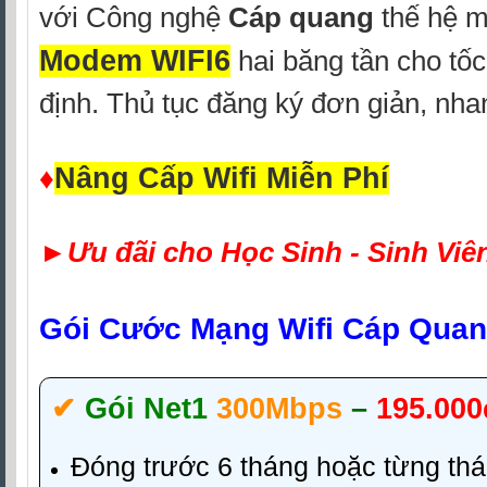
với Công nghệ
Cáp quang
thế hệ 
Modem WIFI6
hai băng tần
cho tốc 
định.
Thủ tục đăng ký đơn giản, nhan
♦
Nâng Cấp Wifi Miễn Phí
►
Ưu đãi cho Học Sinh - Sinh Viê
Gói Cước Mạng Wifi Cáp Quang
✔‎
Gói Net1
300Mbps
–
195.000
Đóng trước 6 tháng hoặc từng th