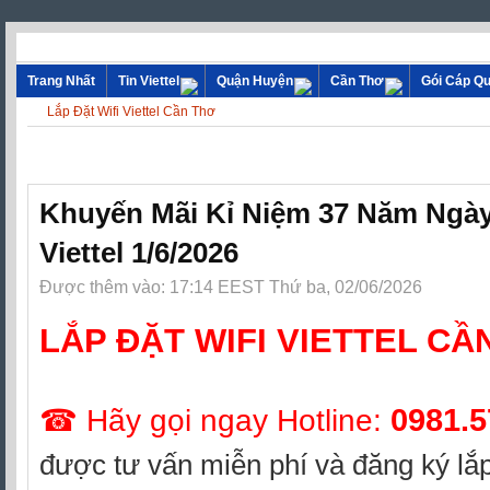
Trang Nhất
Tin Viettel
Quận Huyện
Cần Thơ
Gói Cáp Q
Lắp Đặt Wifi Viettel Cần Thơ
Khuyến Mãi Kỉ Niệm 37 Năm Ngà
Viettel 1/6/2026
Được thêm vào: 17:14 EEST Thứ ba, 02/06/2026
LẮP ĐẶT WIFI VIETTEL CẦ
0981.5
☎ Hãy gọi ngay Hotline:
được tư vấn miễn phí và đăng ký lắp 