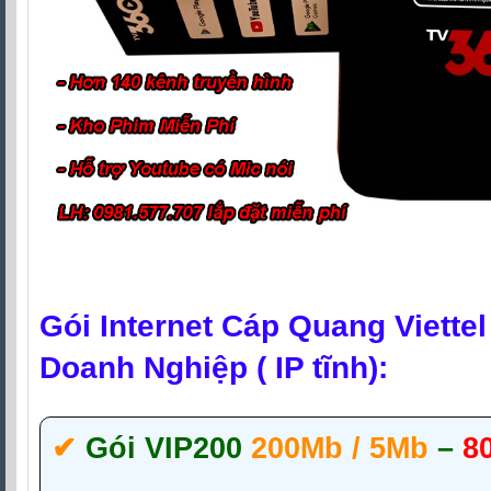
Gói Internet Cáp Quang Viette
Doanh Nghiệp ( IP tĩnh):
✔‎
Gói VIP200
200Mb / 5Mb
–
8