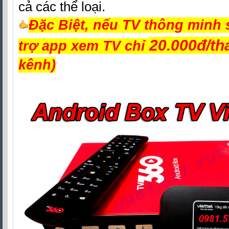
cả các thể loại.
Đặc Biệt, nếu TV thông minh
20.000đ/t
trợ app xem TV chỉ
kênh)