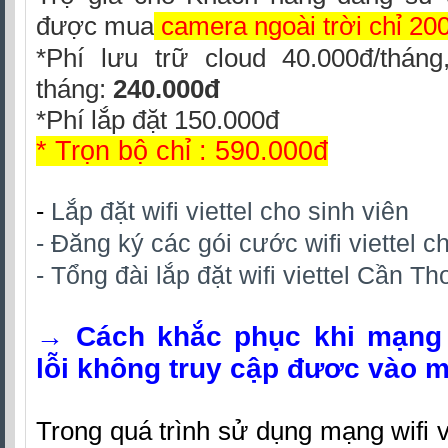
được mua
camera ngoài trời
chỉ 20
*Phí lưu trữ cloud 40.000đ/thán
tháng:
240.000đ
*Phí lắp đặt 150.000đ
* Trọn bộ chỉ : 590.000đ
-
Lắp đặt wifi viettel cho sinh viên
- Đăng ký các gói cước wifi viettel c
- Tổng đài lắp đặt wifi viettel Cần T
→
Cách khắc phục khi mạng w
lỗi không truy cập đươc vào 
Trong quá trình sử dụng mạng wifi vi