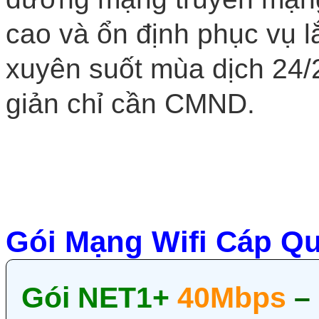
cao và ổn định phục vụ lắ
xuyên suốt mùa dịch 24/2
giản chỉ cần CMND.
Gói Mạng Wifi Cáp Qu
Gói NET1+
40Mbps
–