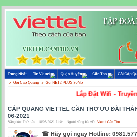
Trang Nhất
Tin Viettel
Quận Huyện
Cần Thơ
Gói Cáp Q
Gói Cáp Quang
Gói NET2 PLUS 80Mb
Lắp Đặt Wifi
CÁP QUANG VIETTEL CẦN THƠ ƯU ĐÃI THÁ
06-2021
Đăng lúc: Thứ sáu - 18/06/2021 11:04 - Người đăng bài viết:
Viettel Cần Thơ
☎ Hãy gọi ngay Hotline: 0981.577.