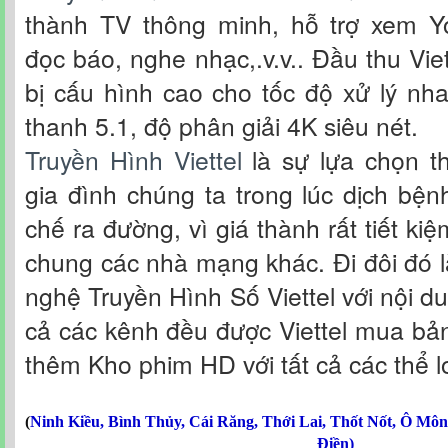
thành TV thông minh, hỗ trợ xem Yo
đọc báo, nghe nhạc,.v.v.. Đầu thu Vie
bị cấu hình cao cho tốc độ xử lý nh
thanh 5.1, độ phân giải 4K siêu nét.
Truyền Hình Viettel
là sự lựa chọn th
gia đình chúng ta trong lúc dịch bệ
chế ra đường, vì giá thành rất tiết ki
chung các nhà mạng khác. Đi đôi đó l
nghệ Truyền Hình Số Viettel với nội d
cả các kênh đều được Viettel mua bả
thêm Kho phim HD với tất cả các thể lo
(
Ninh Kiều
,
Bình Thủy
,
Cái Răng
,
Thới Lai
,
Thốt Nốt
,
Ô Môn
Điền
)