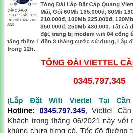
Tổng Đài Lắp Đặt Cáp Quang Viet
CÁP QUANG
Mãi, Gói 60Mb 165.000đ, 80Mb 18
VIETTEL CẦN THƠ
210.000đ, 100Mb 225.000đ, 120Mb
ƯU ĐÃI THÁNG 06-
2021
350.000đ, 250Mb 430.000. Tất cả 
đặt, trang bị modem wifi 04 cổng 
tặng thêm 1 đến 3 tháng cước sử dụng, Lắp 
trong 12h.
T
ỔNG ĐÀI VIETTEL C
0345.797.345
(
Lắp Đặt Wifi Viettel Tại Cầ
Hotline
:
0345.797.345
, Viettel Cầ
Khách trong tháng 06/2021 này với 
khủng chưa từng có. Tốc độ đường 