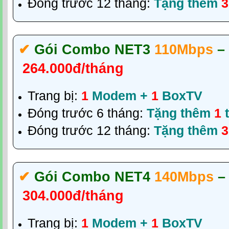
Đóng trước 12 tháng:
Tặng thêm
3
✔‎
Gói Combo NET3
110Mbps
–
264.000đ/tháng
Trang bị:
1
Modem +
1
BoxTV
Đóng trước 6 tháng:
Tặng thêm
1
t
Đóng trước 12 tháng:
Tặng thêm
3
✔‎
Gói Combo NET4
140Mbps
–
304.000đ/tháng
Trang bị:
1
Modem +
1
BoxTV