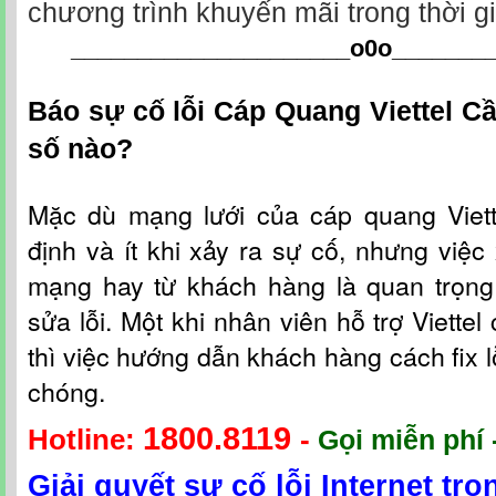
chương trình khuyến mãi trong thời g
_____________________o0o
_______
Báo sự cố lỗi Cáp Quang Viettel C
số nào?
Mặc dù mạng lưới c
ủa
cáp quang Viet
định và ít khi xảy ra sự cố, nhưng việc 
mạng hay từ khách hàng là quan trọng
sửa lỗi. Một khi nhân viên hỗ t
rợ
Viettel
thì việc hướng dẫn khách hàng cách fix l
chóng.
1800.8119
Hotline:
-
Gọi miễn phí 
Giải quyết sự cố lỗi Internet tr