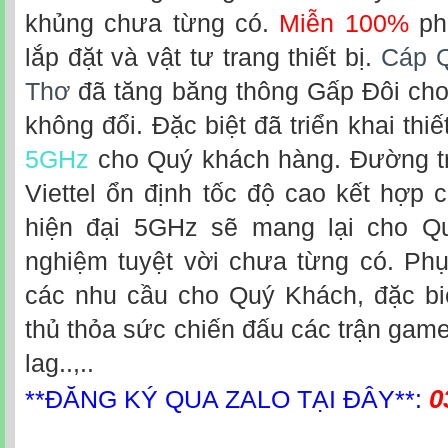
khủng chưa từng có.
Miễn 100%
ph
lắp đặt và vật tư trang thiết bị.
Cáp Q
Thơ
đã tăng băng thông Gấp Đôi ch
không đổi. Đặc biệt đã triển khai thiế
5GHz
cho Quý khách hàng. Đường t
Viettel ổn định tốc độ cao kết hợp c
hiện đại 5GHz sẽ mang lại cho Qu
nghiệm tuyệt vời chưa từng có. Phụ
các nhu cầu cho Quý Khách, đặc b
thủ thỏa sức chiến đấu các trận game
lag..,..
0
**ĐĂNG KÝ QUA ZALO TẠI ĐÂY**: