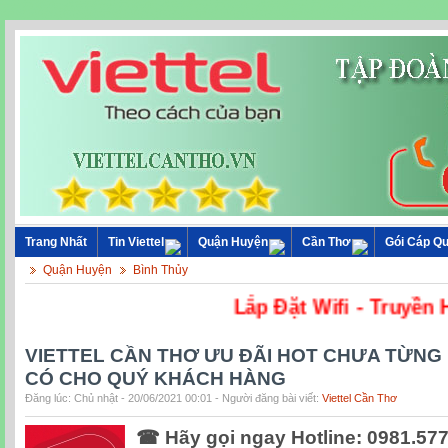
Trang Nhất
Tin Viettel
Quận Huyện
Cần Thơ
Gói Cáp Q
Quận Huyện
Bình Thủy
Lắp Đặt Wifi 
VIETTEL CẦN THƠ ƯU ĐÃI HOT CHƯA TỪNG
CÓ CHO QUÝ KHÁCH HÀNG
Đăng lúc: Chủ nhật - 20/06/2021 00:01 - Người đăng bài viết:
Viettel Cần Thơ
☎ Hãy gọi ngay Hotline: 0981.577.