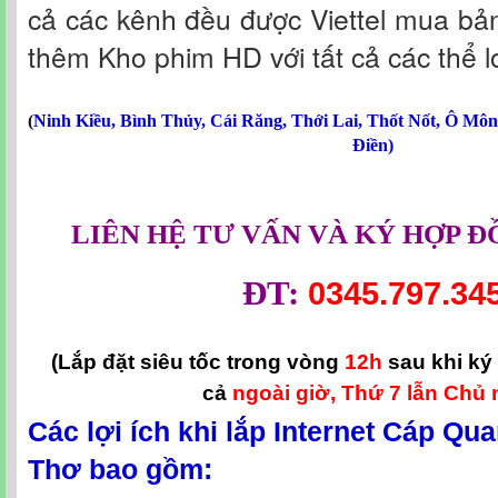
cả các kênh đều được Viettel mua bả
thêm Kho phim HD với tất cả các thể lo
(
Ninh Kiều
,
Bình Thủy
,
Cái Răng
,
Thới Lai
,
Thốt Nốt
,
Ô Môn
Điền
)
LIÊN HỆ TƯ VẤN VÀ KÝ HỢP Đ
ĐT:
0345.797.34
(Lắp đặt siêu tốc trong vòng
12h
sau khi ký
cả
ngoài giờ, Thứ 7 lẫn Chủ 
Các lợi ích khi lắp Internet Cáp Qua
Thơ bao gồm: