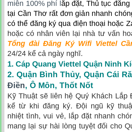
miễn 100% phí l
ắp đặt
, Thủ tục đăng 
tại Cần Thơ rất đơn giản nhanh chó
có thể đăng ký qua điện thoại hoặc Z
hoặc có nhân viên lại nhà tư vấn ho
Tổng đài Đăng Ký Wifi Viettel Cầ
24/24 kể cả ngày nghĩ.
1. Cáp Quang Viettel Quận Ninh K
2.
Quận Bình Thủy
,
Quận Cái R
Điền
,
Ô Môn
,
Thốt Nốt
Kỹ Thuật sẽ liên hệ Quý Khách Lắp 
kể từ khi đăng ký. Đội ngũ kỹ thuậ
nhiệt tình, vui vẻ, lắp đặt nhanh ch
mang lại sự hài lòng tuyệt đối cho 