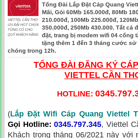
Tổng Đài Lắp Đặt Cáp Quang Viet
Mãi, Gói 60Mb 165.000đ, 80Mb 18
210.000đ, 100Mb 225.000đ, 120Mb
VIETTEL CẦN THƠ
ƯU ĐÃI HOT CHƯA
350.000đ, 250Mb 430.000. Tất cả 
TỪNG CÓ CHO
đặt, trang bị modem wifi 04 cổng 
QUÝ KHÁCH HÀNG
tặng thêm 1 đến 3 tháng cước sử
chóng trong 12h.
T
ỔNG ĐÀI ĐĂNG KÝ CÁ
VIETTEL CẦN TH
0345.797.
HOTLINE:
(
Lắp Đặt Wifi Cáp Quang Viettel 
Gọi Hotline
:
0345.797.345
, Viettel 
Khách trong tháng 06/2021 này với 