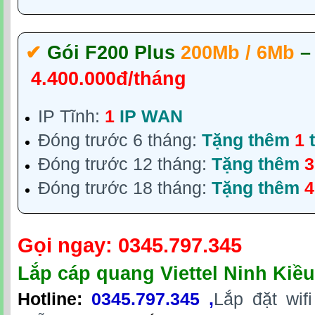
✔‎
Gói F200 Plus
200Mb / 6Mb
–
4.400.000đ/tháng
IP Tĩnh:
1
IP WAN
Đóng trước 6 tháng:
Tặng thêm
1
t
Đóng trước 12 tháng:
Tặng thêm
3
Đóng trước 18 tháng:
Tặng thêm
4
Gọi ngay:
0345.797.345
Lắp cáp quang Viettel Ninh Kiề
Hotline
:
0
345.797.345
,
Lắp đặt wif