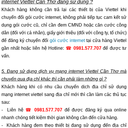
internet Viettel Cần Thơ đang sử dụng ?
Khách hàng không cần trả lại các thiết bị của Viettel khi
chuyển đổi gói cước internet, không phải tiếp tục cam kết sử
dụng gói cước cũ, chỉ cần đem CMND hoặc căn cước công
dân (đối với cá nhân), giấy giới thiệu (đối với công ty, tổ chức)
để đăng ký chuyển đổi
gói cước internet
tại cửa hàng Viettel
gần nhất hoặc liên hệ Hotline:
☎
0981.577.707
để được tư
vấn.
5. Đang sử dụng dịch vụ mạng internet Viettel Cần Thơ mà
chuyển qua địa chỉ khác thì cần phải làm những gì ?
Khách hàng khi có nhu cầu chuyển dịch địa chỉ sử dụng
mạng internet viettel sang địa chỉ mới thì cần làm các thủ tục
sau:
- Liên hệ
☎
0981.577.707
để được đăng ký qua online
nhanh chóng tiết kiệm thời gian không cần đến cửa hàng.
- Khách hàng đem theo thiết bị đang sử dụng đến địa chỉ