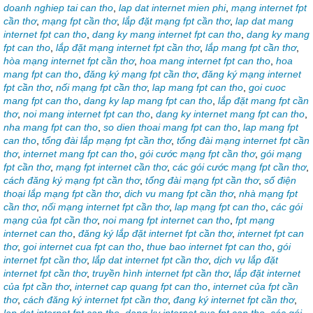
doanh nghiep tai can tho
,
lap dat internet mien phi
,
mạng internet fpt
cần thơ
,
mạng fpt cần thơ
,
lắp đặt mạng fpt cần thơ
,
lap dat mang
internet fpt can tho
,
dang ky mang internet fpt can tho
,
dang ky mang
fpt can tho
,
lắp đặt mạng internet fpt cần thơ
,
lắp mang fpt cần thơ
,
hòa mạng internet fpt cần thơ
,
hoa mang internet fpt can tho
,
hoa
mang fpt can tho
,
đăng ký mạng fpt cần thơ
,
đăng ký mạng internet
fpt cần thơ
,
nối mạng fpt cần thơ
,
lap mang fpt can tho
,
goi cuoc
mang fpt can tho
,
dang ky lap mang fpt can tho
,
lắp đặt mang fpt cần
thơ
,
noi mang internet fpt can tho
,
dang ky internet mang fpt can tho
,
nha mang fpt can tho
,
so dien thoai mang fpt can tho
,
lap mang fpt
can tho
,
tổng đài lắp mạng fpt cần thơ
,
tổng đài mạng internet fpt cần
thơ
,
internet mang fpt can tho
,
gói cước mạng fpt cần thơ
,
gói mạng
fpt cần thơ
,
mạng fpt internet cần thơ
,
các gói cước mạng fpt cần thơ
,
cách đăng ký mạng fpt cần thơ
,
tổng đài mạng fpt cần thơ
,
số điện
thoại lắp mạng fpt cần thơ
,
dich vu mang fpt cần thơ
,
nhà mạng fpt
cần thơ
,
nối mạng internet fpt cần thơ
,
lap mạng fpt can tho
,
các gói
mạng của fpt cần thơ
,
noi mang fpt internet can tho
,
fpt mạng
internet can tho
,
đăng ký lắp đặt internet fpt cần thơ
,
internet fpt can
thơ
,
goi internet cua fpt can tho
,
thue bao internet fpt can tho
,
gói
internet fpt cần thơ
,
lắp dat internet fpt cần thơ
,
dịch vụ lắp đặt
internet fpt cần thơ
,
truyền hình internet fpt cần thơ
,
lắp đặt internet
của fpt cần thơ
,
internet cap quang fpt can tho
,
internet của fpt cần
thơ
,
cách đăng ký internet fpt cần thơ
,
đang ký internet fpt cần thơ
,