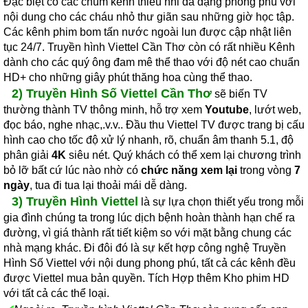
Đặc biệt có các chùm kênh thiếu nhi đa dạng phong phú vời
nội dung cho các cháu nhỏ thư giãn sau những giờ học tập.
Các kênh phim bom tấn nước ngoài lun được cập nhật liên
tục 24/7. Truyền hình Viettel Cần Thơ còn có rất nhiều Kênh
dành cho các quý ông đam mê thể thao với độ nét cao chuẩn
HD+ cho những giây phút thăng hoa cùng thể thao.
2)
Truyền Hình Số Viettel Cần Thơ
sẽ biến TV
thường thành TV thông minh, hỗ trợ xem
Youtube
, lướt web,
đọc báo, nghe nhạc,.v.v.. Đầu thu Viettel TV được trang bị cấu
hình cao cho tốc độ xử lý nhanh, rõ, chuẩn âm thanh 5.1, độ
phân giải
4K
siêu nét. Quý khách có thể xem lại chương trình
bỏ lỡ bất cứ lúc nào nhờ có
chức năng xem lại
trong vòng
7
ngày
, tua đi tua lại thoải mái dễ dàng.
3) Truyền Hình Viettel
là sự lựa chọn thiết yếu trong mỗi
gia đình chúng ta trong lúc dịch bệnh hoàn thành hạn chế ra
đường, vì giá thành rất tiết kiệm so với mặt bằng chung các
nhà mạng khác. Đi đôi đó là sự kết hợp công nghệ Truyền
Hình Số Viettel với nội dung phong phú, tất cả các kênh đều
được Viettel mua bản quyền. Tích Hợp thêm Kho phim HD
với tất cả các thể loại.