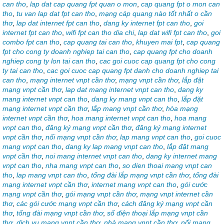
can tho
,
lap dat cap quang fpt quan o mon
,
cap quang fpt o mon can
tho
,
tu van lap dat fpt can tho
,
mạng cáp quang nào tốt nhất o cần
thơ
,
lap dat internet fpt can tho
,
dang ky internet fpt can tho
,
goi
internet fpt can tho
,
wifi fpt can tho dia chi
,
lap dat wifi fpt can tho
,
goi
combo fpt can tho
,
cap quang tai can tho
,
khuyen mai fpt
,
cap quang
fpt cho cong ty doanh nghiep tai can tho
,
cap quang fpt cho doanh
nghiep cong ty lon tai can tho
,
cac goi cuoc cap quang fpt cho cong
ty tai can tho
,
cac goi cuoc cap quang fpt danh cho doanh nghiep tai
can tho
,
mạng internet vnpt cần thơ
,
mạng vnpt cần thơ
,
lắp đặt
mạng vnpt cần thơ
,
lap dat mang internet vnpt can tho
,
dang ky
mang internet vnpt can tho
,
dang ky mang vnpt can tho
,
lắp đặt
mạng internet vnpt cần thơ
,
lắp mang vnpt cần thơ
,
hòa mạng
internet vnpt cần thơ
,
hoa mang internet vnpt can tho
,
hoa mang
vnpt can tho
,
đăng ký mạng vnpt cần thơ
,
đăng ký mạng internet
vnpt cần thơ
,
nối mạng vnpt cần thơ
,
lap mang vnpt can tho
,
goi cuoc
mang vnpt can tho
,
dang ky lap mang vnpt can tho
,
lắp đặt mang
vnpt cần thơ
,
noi mang internet vnpt can tho
,
dang ky internet mang
vnpt can tho
,
nha mang vnpt can tho
,
so dien thoai mang vnpt can
tho
,
lap mang vnpt can tho
,
tổng đài lắp mạng vnpt cần thơ
,
tổng đài
mạng internet vnpt cần thơ
,
internet mang vnpt can tho
,
gói cước
mạng vnpt cần thơ
,
gói mạng vnpt cần thơ
,
mạng vnpt internet cần
thơ
,
các gói cước mạng vnpt cần thơ
,
cách đăng ký mạng vnpt cần
thơ
,
tổng đài mạng vnpt cần thơ
,
số điện thoại lắp mạng vnpt cần
thơ
,
dich vu mang vnpt cần thơ
,
nhà mạng vnpt cần thơ
,
nối mạng