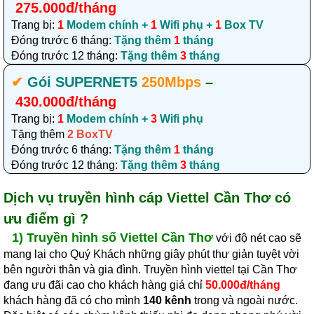
275.000đ/tháng
Trang bị:
1
Modem chính +
1
Wifi phụ +
1
Box TV
Đóng trước 6 tháng:
Tặng thêm
1
tháng
Đóng trước 12 tháng:
Tặng thêm
3
tháng
✔‎
Gói SUPERNET5
250Mbps
–
430.000đ/tháng
Trang bị:
1
Modem chính +
3
Wifi phụ
Tặng thêm
2 BoxTV
Đóng trước 6 tháng:
Tặng thêm
1
tháng
Đóng trước 12 tháng:
Tặng thêm
3
tháng
Dịch vụ
truyền hình cáp Viettel Cần Thơ
có
ưu điểm gì ?
1)
Truyền hình số Viettel Cần Thơ
với độ nét cao sẽ
mang lại cho Quý Khách những giây phút thư giản tuyệt vời
bên người thân và gia đình. Truyền hình viettel tại Cần Thơ
đang ưu đãi cao cho khách hàng giá chỉ
50.000đ/tháng
khách hàng đã có cho mình
140 kênh
trong và ngoài nước.