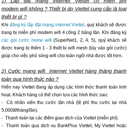
1) Lắp đặt mạng internet Viettel có miễn phí
modem wifi không ? Thiết bị do Viettel cung cấp là loại
thiết bị gì ?
Khi
đăng ký lắp đặt mạng internet Viettel
, quý khách sẽ được
trang bị miễn phí modem wifi 4 cổng 2 băng tần. Khi đăng ký
các gói cước home wifi
(SuperNet1, 2, 4, 5), quý khách sẽ
được trang bị thêm 1 - 3 thiết bị wifi mesh (tùy vào gói cước)
giúp cho việc phủ sóng wifi cho toàn ngôi nhà được tốt hơn.
2) Cước mạng wifi internet Viettel hàng tháng thanh
toán qua hình thức nào ?
Hiện nay Viettel đang áp dụng các hình thức thanh toán linh
hoạt. Khách hàng có thể chọn lựa các hình thức sau:
- Có nhân viên thu cước tận nhà (lệ phí thu cước tại nhà
5.000đ/tháng/lần).
- Thanh toán tại các điểm giao dịch của Viettel (miễn phí).
- Thanh toán qua dịch vụ BankPlus Viettel, My Viettel hoặc