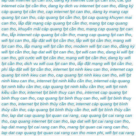
lap dat internet fpt can tho
,
dang ky internet cua fpt can tho
,
các gói
internet của fpt cần thơ
,
dang ky dich vu internet fpt can tho
,
đăng ký
cáp quang fpt cần thơ
,
cap internet fpt can tho
,
dang ky mang cap
quang fpt can tho
,
cáp quang fpt cần thơ
,
fpt cap quang khuyen mai
can tho
,
lắp đặt mạng cáp quang fpt cần thơ
,
mang fpt cap quang
can tho
,
khuyến mãi cáp quang fpt cần thơ
,
mạng cap quang fpt can
tho
,
lắp internet cáp quang fpt cần thơ
,
mang cap quang fpt can tho
,
wifi fpt can tho
,
lắp đặt wifi fpt cần thơ
,
lắp wifi fpt cần thơ
,
mang wifi
fpt can tho
,
lắp mạng wifi fpt cần thơ
,
modem wifi fpt can tho
,
đăng ký
wifi fpt cần thơ
,
lap dat wifi fpt can tho
,
fpt wifi can tho
,
dang ki wifi fpt
can tho
,
gói cước wifi fpt cần thơ
,
mạng wifi fpt cần thơ
,
dang ky wifi
fpt cần thơ
,
dich vu wifi cua fpt can tho
,
lắp đặt mạng wifi fpt cần thơ
,
phí lắp đặt wifi fpt cần thơ
,
internet fpt ninh kieu can tho
,
internet cap
quang fpt ninh kieu can tho
,
cap quang fpt ninh kieu can tho
,
wifi fpt
ninh kieu can tho
,
internet fpt ninh kiều cần thơ
,
internet cáp quang
fpt ninh kiều cần thơ
,
cáp quang fpt ninh kiều cần thơ
,
wifi fpt ninh
kiều cần thơ
,
internet fpt binh thuy can tho
,
internet cap quang fpt
binh thuy can tho
,
cap quang fpt binh thuy can tho
,
wifi fpt binh thuy
can tho
,
internet fpt bình thủy cần thơ
,
internet cáp quang fpt bình
thủy cần thơ
,
cáp quang fpt bình thủy cần thơ
,
wifi fpt bình thủy cần
thơ
,
lap dat cap quang fpt quan cai rang
,
cap quang fpt cai rang can
tho
,
cap quang internet fpt can tho
,
lap dat wifi fpt cai rang can tho
,
lap dat mang fpt cai rang can tho
,
mang fpt quan cai rang can tho
,
lap dat cap quang fpt quan cai rang can tho mien phi
,
wifi fpt cai rang