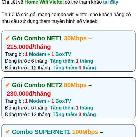
Chi tiết về
Home Wifi Viettel
có thể tham khảo
tại đây
.
Thứ 3 là các gói mạng combo wifi viettel cho khách hàng có
nhu cầu sử dụng them truyền hình số viettel:
✔‎
Gói Combo NET1
30Mbps
–
215.000đ/tháng
Trang bị:
1
Modem +
1
BoxTV
Đóng trước 6 tháng:
Tặng thêm
1
tháng
Đóng trước 12 tháng:
Tặng thêm
3
tháng
✔‎
Gói Combo NET2
80Mbps
–
230.000đ/tháng
Trang bị:
1
Modem +
1
BoxTV
Đóng trước 6 tháng:
Tặng thêm
1
tháng
Đóng trước 12 tháng:
Tặng thêm
3
tháng
✔‎
Combo SUPERNET1
100Mbps
–