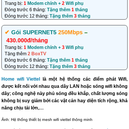
Trang bị:
1
Modem chính +
2
Wifi phụ
Đóng trước 6 tháng:
Tặng thêm
1
tháng
Đóng trước 12 tháng:
Tặng thêm
3
tháng
✔‎
Gói SUPERNET5
250Mbps
–
430.000đ/tháng
Trang bị:
1
Modem chính +
3
Wifi phụ
Tặng thêm
2 BoxTV
Đóng trước 6 tháng:
Tặng thêm
1
tháng
Đóng trước 12 tháng:
Tặng thêm
3
tháng
Home wifi Viettel
là một hệ thống các điểm phát Wifi,
được kết nối với nhau qua dây LAN hoặc sóng wifi không
dây; công nghệ này phủ sóng đều khắp, chất lượng sóng
không bị suy giảm bởi các vật cản hay diện tích rộng, khả
năng chịu tải lớn,…
Ảnh: Hệ thống thiết bị mesh wifi viettel thông minh