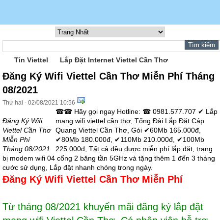
Tin Viettel
Lắp Đặt Internet Viettel Cần Thơ
Đăng Ký Wifi Viettel Cần Thơ Miễn Phí Tháng
08/2021
Thứ hai - 02/08/2021 10:56
☎☎ Hãy gọi ngay Hotline: ☎ 0981.577.707 ✔‎ Lắp
Đăng Ký Wifi
mạng wifi viettel cần thơ, Tổng Đài Lắp Đặt Cáp
Viettel Cần Thơ
Quang Viettel Cần Thơ, Gói ✔60Mb 165.000đ,
Miễn Phí
✔80Mb 180.000đ, ✔110Mb 210.000đ, ✔100Mb
Tháng 08/2021
225.000đ, Tất cả đều được miễn phí lắp đặt, trang
bị modem wifi 04 cổng 2 băng tần 5GHz và tặng thêm 1 đến 3 tháng
cước sử dụng, Lắp đặt nhanh chóng trong ngày.
Đăng Ký Wifi Viettel Cần Thơ
Miễn Phí
Từ tháng 08/2021 khuyến mãi đăng ký lắp đặt