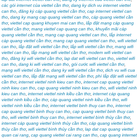
các gói internet của viettel cần thơ
,
dang ky dich vu internet viettel
can tho
,
đăng ký cáp quang viettel cần thơ
,
cap internet viettel can
tho
,
dang ky mang cap quang viettel can tho
,
cáp quang viettel cần
thơ
,
viettel cap quang khuyen mai can tho
,
lắp đặt mạng cáp quang
viettel cần thơ
,
mang viettel cap quang can tho
,
khuyến mãi cáp
quang viettel cần thơ
,
mạng cap quang viettel can tho
,
lắp internet
cáp quang viettel cần thơ
,
mang cap quang viettel can tho
,
wifi viettel
can tho
,
lắp đặt wifi viettel cần thơ
,
lắp wifi viettel cần thơ
,
mang wifi
viettel can tho
,
lắp mạng wifi viettel cần thơ
,
modem wifi viettel can
tho
,
đăng ký wifi viettel cần thơ
,
lap dat wifi viettel can tho
,
viettel wifi
can tho
,
dang ki wifi viettel can tho
,
gói cước wifi viettel cần thơ
,
mạng wifi viettel cần thơ
,
dang ky wifi viettel cần thơ
,
dich vu wifi cua
viettel can tho
,
lắp đặt mạng wifi viettel cần thơ
,
phí lắp đặt wifi viettel
cần thơ
,
internet viettel ninh kieu can tho
,
internet cap quang viettel
ninh kieu can tho
,
cap quang viettel ninh kieu can tho
,
wifi viettel ninh
kieu can tho
,
internet viettel ninh kiều cần thơ
,
internet cáp quang
viettel ninh kiều cần thơ
,
cáp quang viettel ninh kiều cần thơ
,
wifi
viettel ninh kiều cần thơ
,
internet viettel binh thuy can tho
,
internet
cap quang viettel binh thuy can tho
,
cap quang viettel binh thuy can
tho
,
wifi viettel binh thuy can tho
,
internet viettel bình thủy cần thơ
,
internet cáp quang viettel bình thủy cần thơ
,
cáp quang viettel bình
thủy cần thơ
,
wifi viettel bình thủy cần thơ
,
lap dat cap quang viettel
quan cai rang
,
cap quang viettel cai rang can tho
,
cap quang internet