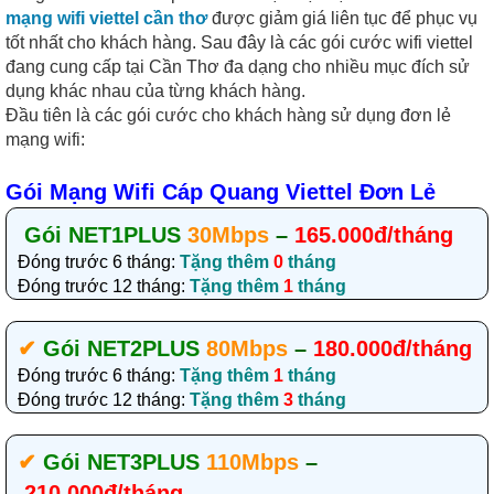
mạng wifi viettel cần thơ
được giảm giá liên tục để phục vụ
tốt nhất cho khách hàng. Sau đây là các gói cước wifi viettel
đang cung cấp tại Cần Thơ đa dạng cho nhiều mục đích sử
dụng khác nhau của từng khách hàng.
Đầu tiên là các gói cước cho khách hàng sử dụng đơn lẻ
mạng wifi:
Gói Mạng Wifi Cáp Quang Viettel Đơn Lẻ
Gói NET1PLUS
30Mbps
–
165.000đ/tháng
Đóng trước 6 tháng:
Tặng thêm
0
tháng
Đóng trước 12 tháng:
Tặng thêm
1
tháng
✔‎
Gói NET2PLUS
80Mbps
–
180.000đ/tháng
Đóng trước 6 tháng:
Tặng thêm
1
tháng
Đóng trước 12 tháng:
Tặng thêm
3
tháng
✔‎
Gói NET3PLUS
110Mbps
–
210.000đ/tháng