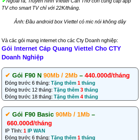
✔
Ngoài ra, Truyền hình Viettel Cần Thơ còn cung cấp app
TV cho smart TV chỉ với 22K/tháng.
Ảnh: Đầu android box Viettel có mic nói không dây
Và các gói mạng internet cho các Cty Doanh nghiệp:
Gói Internet Cáp Quang Viettel Cho CTY
Doanh Nghiệp
✔‎
Gói F90 N
90Mb / 2Mb
–
440.000đ/tháng
Đóng trước 6 tháng:
Tặng thêm
1
tháng
Đóng trước 12 tháng:
Tặng thêm
3
tháng
Đóng trước 18 tháng:
Tặng thêm
4
tháng
✔‎
Gói F90 Basic
90Mb / 1Mb
–
660.000đ/tháng
IP Tĩnh:
1
IP WAN
Đóng trước 6 tháng:
Tặng thêm
1
tháng