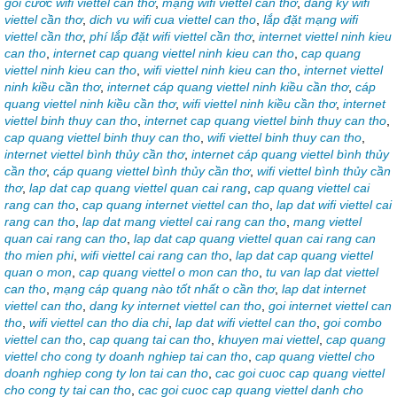
gói cước wifi viettel cần thơ
,
mạng wifi viettel cần thơ
,
dang ky wifi
viettel cần thơ
,
dich vu wifi cua viettel can tho
,
lắp đặt mạng wifi
viettel cần thơ
,
phí lắp đặt wifi viettel cần thơ
,
internet viettel ninh kieu
can tho
,
internet cap quang viettel ninh kieu can tho
,
cap quang
viettel ninh kieu can tho
,
wifi viettel ninh kieu can tho
,
internet viettel
ninh kiều cần thơ
,
internet cáp quang viettel ninh kiều cần thơ
,
cáp
quang viettel ninh kiều cần thơ
,
wifi viettel ninh kiều cần thơ
,
internet
viettel binh thuy can tho
,
internet cap quang viettel binh thuy can tho
,
cap quang viettel binh thuy can tho
,
wifi viettel binh thuy can tho
,
internet viettel bình thủy cần thơ
,
internet cáp quang viettel bình thủy
cần thơ
,
cáp quang viettel bình thủy cần thơ
,
wifi viettel bình thủy cần
thơ
,
lap dat cap quang viettel quan cai rang
,
cap quang viettel cai
rang can tho
,
cap quang internet viettel can tho
,
lap dat wifi viettel cai
rang can tho
,
lap dat mang viettel cai rang can tho
,
mang viettel
quan cai rang can tho
,
lap dat cap quang viettel quan cai rang can
tho mien phi
,
wifi viettel cai rang can tho
,
lap dat cap quang viettel
quan o mon
,
cap quang viettel o mon can tho
,
tu van lap dat viettel
can tho
,
mạng cáp quang nào tốt nhất o cần thơ
,
lap dat internet
viettel can tho
,
dang ky internet viettel can tho
,
goi internet viettel can
tho
,
wifi viettel can tho dia chi
,
lap dat wifi viettel can tho
,
goi combo
viettel can tho
,
cap quang tai can tho
,
khuyen mai viettel
,
cap quang
viettel cho cong ty doanh nghiep tai can tho
,
cap quang viettel cho
doanh nghiep cong ty lon tai can tho
,
cac goi cuoc cap quang viettel
cho cong ty tai can tho
,
cac goi cuoc cap quang viettel danh cho