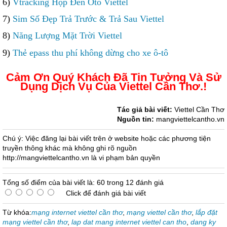
6)
Vtracking Hộp Đen Oto Viettel
7)
Sim Số Đẹp Trả Trước & Trả Sau Viettel
8)
Năng Lượng Mặt Trời Viettel
9)
Thẻ epass thu phí không dừng cho xe ô-tô
Cảm Ơn Quý Khách Đã Tin Tưởng Và Sử
Dụng Dịch Vụ Của Viettel Cần Thơ.!
Tác giả bài viết:
Viettel Cần Thơ
Nguồn tin:
mangviettelcantho.vn
Chú ý: Việc đăng lại bài viết trên ở website hoặc các phương tiện
truyền thông khác mà không ghi rõ nguồn
http://mangviettelcantho.vn là vi phạm bản quyền
Tổng số điểm của bài viết là: 60 trong 12 đánh giá
Click để đánh giá bài viết
Từ khóa:
mạng internet viettel cần thơ
,
mạng viettel cần thơ
,
lắp đặt
mạng viettel cần thơ
,
lap dat mang internet viettel can tho
,
dang ky