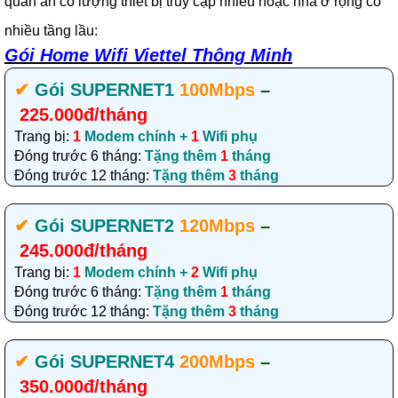
quán ăn có lượng thiết bị truy cập nhiều hoặc nhà ở rộng có
nhiều tầng lầu:
Gói Home Wifi Viettel Thông Minh
✔‎
Gói SUPERNET1
100Mbps
–
225.000đ/tháng
Trang bị:
1
Modem chính +
1
Wifi phụ
Đóng trước 6 tháng:
Tặng thêm
1
tháng
Đóng trước 12 tháng:
Tặng thêm
3
tháng
✔‎
Gói SUPERNET2
120Mbps
–
245.000đ/tháng
Trang bị:
1
Modem chính +
2
Wifi phụ
Đóng trước 6 tháng:
Tặng thêm
1
tháng
Đóng trước 12 tháng:
Tặng thêm
3
tháng
✔‎
Gói SUPERNET4
200Mbps
–
350.000đ/tháng