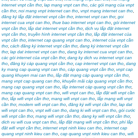
internet vnpt cần thơ
,
lap mạng vnpt can tho
,
các gói mạng của vnpt
cần thơ
,
noi mang vnpt internet can tho
,
vnpt mạng internet can tho
,
đăng ký lắp đặt internet vnpt cần thơ
,
internet vnpt can thơ
,
goi
internet cua vnpt can tho
,
thue bao internet vnpt can tho
,
gói internet
vnpt cần thơ
,
lắp dat internet vnpt cần thơ
,
dịch vụ lắp đặt internet
vnpt cần thơ
,
truyền hình internet vnpt cần thơ
,
lắp đặt internet của
vnpt cần thơ
,
internet cap quang vnpt can tho
,
internet của vnpt cần
thơ
,
cách đăng ký internet vnpt cần thơ
,
đang ký internet vnpt cần
thơ
,
lap dat internet vnpt can tho
,
dang ky internet cua vnpt can tho
,
các gói internet của vnpt cần thơ
,
dang ky dich vu internet vnpt can
tho
,
đăng ký cáp quang vnpt cần thơ
,
cap internet vnpt can tho
,
dang
ky mang cap quang vnpt can tho
,
cáp quang vnpt cần thơ
,
vnpt cap
quang khuyen mai can tho
,
lắp đặt mạng cáp quang vnpt cần thơ
,
mang vnpt cap quang can tho
,
khuyến mãi cáp quang vnpt cần thơ
,
mạng cap quang vnpt can tho
,
lắp internet cáp quang vnpt cần thơ
,
mang cap quang vnpt can tho
,
wifi vnpt can tho
,
lắp đặt wifi vnpt cần
thơ
,
lắp wifi vnpt cần thơ
,
mang wifi vnpt can tho
,
lắp mạng wifi vnpt
cần thơ
,
modem wifi vnpt can tho
,
đăng ký wifi vnpt cần thơ
,
lap dat
wifi vnpt can tho
,
vnpt wifi can tho
,
dang ki wifi vnpt can tho
,
gói cước
wifi vnpt cần thơ
,
mạng wifi vnpt cần thơ
,
dang ky wifi vnpt cần thơ
,
dich vu wifi cua vnpt can tho
,
lắp đặt mạng wifi vnpt cần thơ
,
phí lắp
đặt wifi vnpt cần thơ
,
internet vnpt ninh kieu can tho
,
internet cap
quang vnpt ninh kieu can tho
,
cap quang vnpt ninh kieu can tho
,
wifi