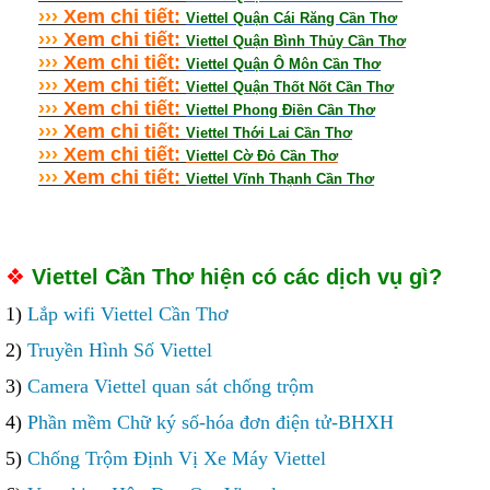
›
›
›
Xem chi tiết:
Viettel Quận Cái Răng Cần Thơ
›
›
›
Xem chi tiết:
Viettel Quận Bình Thủy Cần Thơ
›
›
›
Xem chi tiết:
Viettel Quận Ô Môn Cần Thơ
›
›
›
Xem chi tiết:
Viettel Quận Thốt Nốt Cần Thơ
›
›
›
Xem chi tiết:
Viettel Phong Điền Cần Thơ
›
›
›
Xem chi tiết:
Viettel Thới Lai Cần Thơ
›
›
›
Xem chi tiết:
Viettel Cờ Đỏ Cần Thơ
›
›
›
Xem chi tiết:
Viettel Vĩnh Thạnh Cần Thơ
❖
Viettel Cần Thơ hiện có các dịch vụ gì?
1)
Lắp wifi Viettel Cần Thơ
2)
Truyền Hình Số Viettel
3)
Camera Viettel quan sát chống trộm
4)
Phần mềm Chữ ký số-hóa đơn điện tử-BHXH
5)
Chống Trộm Định Vị Xe Máy Viettel