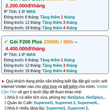
2.200.000đ/tháng
IP Tĩnh:
1
IP WAN
Đóng trước 6 tháng:
Tặng thêm
1
tháng
Đóng trước 12 tháng:
Tặng thêm
3
tháng
Đóng trước 18 tháng:
Tặng thêm
4
tháng
✔‎
Gói F200 Plus
200Mb / 6Mb
–
4.400.000đ/tháng
IP Tĩnh:
1
IP WAN
Đóng trước 6 tháng:
Tặng thêm
1
tháng
Đóng trước 12 tháng:
Tặng thêm
3
tháng
Đóng trước 18 tháng:
Tặng thêm
4
tháng
►
Quý khách đang phân vân không biết lắp đặt gói cước wifi
internet Viettel nào cho
phù hợp
và
tiết kiệm
cho mình.
Viettel
Cần Thơ
sẽ gợi ý dưới đây để tham khảo nhé:
1.
Nhà ở có diện tích vừa, phòng trọ:
Net2plus
,
Net3plus
,..
2.
Quán ăn Café:
Supernet1
,
Supernet 2
,
Supernet4
,..
3.
Nhà ở nhiều tầng lầu:
Supernet1
,
Supernet 2
,