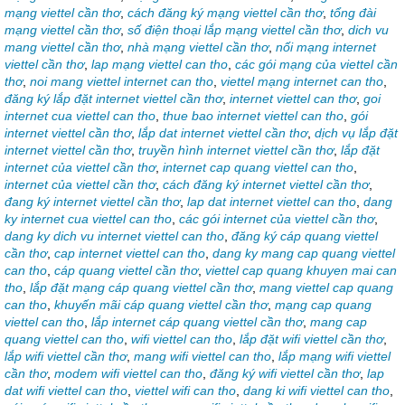
mạng viettel cần thơ
,
cách đăng ký mạng viettel cần thơ
,
tổng đài
mạng viettel cần thơ
,
số điện thoại lắp mạng viettel cần thơ
,
dich vu
mang viettel cần thơ
,
nhà mạng viettel cần thơ
,
nối mạng internet
viettel cần thơ
,
lap mạng viettel can tho
,
các gói mạng của viettel cần
thơ
,
noi mang viettel internet can tho
,
viettel mạng internet can tho
,
đăng ký lắp đặt internet viettel cần thơ
,
internet viettel can thơ
,
goi
internet cua viettel can tho
,
thue bao internet viettel can tho
,
gói
internet viettel cần thơ
,
lắp dat internet viettel cần thơ
,
dịch vụ lắp đặt
internet viettel cần thơ
,
truyền hình internet viettel cần thơ
,
lắp đặt
internet của viettel cần thơ
,
internet cap quang viettel can tho
,
internet của viettel cần thơ
,
cách đăng ký internet viettel cần thơ
,
đang ký internet viettel cần thơ
,
lap dat internet viettel can tho
,
dang
ky internet cua viettel can tho
,
các gói internet của viettel cần thơ
,
dang ky dich vu internet viettel can tho
,
đăng ký cáp quang viettel
cần thơ
,
cap internet viettel can tho
,
dang ky mang cap quang viettel
can tho
,
cáp quang viettel cần thơ
,
viettel cap quang khuyen mai can
tho
,
lắp đặt mạng cáp quang viettel cần thơ
,
mang viettel cap quang
can tho
,
khuyến mãi cáp quang viettel cần thơ
,
mạng cap quang
viettel can tho
,
lắp internet cáp quang viettel cần thơ
,
mang cap
quang viettel can tho
,
wifi viettel can tho
,
lắp đặt wifi viettel cần thơ
,
lắp wifi viettel cần thơ
,
mang wifi viettel can tho
,
lắp mạng wifi viettel
cần thơ
,
modem wifi viettel can tho
,
đăng ký wifi viettel cần thơ
,
lap
dat wifi viettel can tho
,
viettel wifi can tho
,
dang ki wifi viettel can tho
,