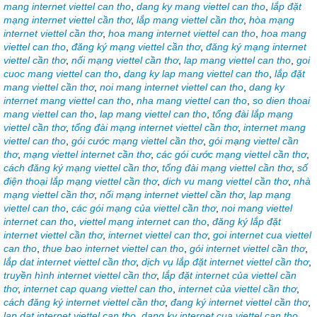
mang internet viettel can tho
,
dang ky mang viettel can tho
,
lắp đặt
mạng internet viettel cần thơ
,
lắp mang viettel cần thơ
,
hòa mạng
internet viettel cần thơ
,
hoa mang internet viettel can tho
,
hoa mang
viettel can tho
,
đăng ký mạng viettel cần thơ
,
đăng ký mạng internet
viettel cần thơ
,
nối mạng viettel cần thơ
,
lap mang viettel can tho
,
goi
cuoc mang viettel can tho
,
dang ky lap mang viettel can tho
,
lắp đặt
mang viettel cần thơ
,
noi mang internet viettel can tho
,
dang ky
internet mang viettel can tho
,
nha mang viettel can tho
,
so dien thoai
mang viettel can tho
,
lap mang viettel can tho
,
tổng đài lắp mạng
viettel cần thơ
,
tổng đài mạng internet viettel cần thơ
,
internet mang
viettel can tho
,
gói cước mạng viettel cần thơ
,
gói mạng viettel cần
thơ
,
mạng viettel internet cần thơ
,
các gói cước mạng viettel cần thơ
,
cách đăng ký mạng viettel cần thơ
,
tổng đài mạng viettel cần thơ
,
số
điện thoại lắp mạng viettel cần thơ
,
dich vu mang viettel cần thơ
,
nhà
mạng viettel cần thơ
,
nối mạng internet viettel cần thơ
,
lap mạng
viettel can tho
,
các gói mạng của viettel cần thơ
,
noi mang viettel
internet can tho
,
viettel mạng internet can tho
,
đăng ký lắp đặt
internet viettel cần thơ
,
internet viettel can thơ
,
goi internet cua viettel
can tho
,
thue bao internet viettel can tho
,
gói internet viettel cần thơ
,
lắp dat internet viettel cần thơ
,
dịch vụ lắp đặt internet viettel cần thơ
,
truyền hình internet viettel cần thơ
,
lắp đặt internet của viettel cần
thơ
,
internet cap quang viettel can tho
,
internet của viettel cần thơ
,
cách đăng ký internet viettel cần thơ
,
đang ký internet viettel cần thơ
,
lap dat internet viettel can tho
,
dang ky internet cua viettel can tho
,