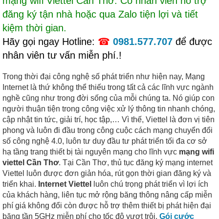
mạng wifi Viettel Cần Thơ. Có nhân viên hỗ trợ
đăng ký tận nhà hoặc qua Zalo tiện lợi và tiết
kiệm thời gian.
Hãy gọi ngay Hotline:
☎
0981.577.707
để được
nhân viên tư vấn miễn phí.!
Trong thời đại công nghệ số phát triển như hiện nay, Mạng
Internet là thứ không thể thiếu trong tất cả các lĩnh vực ngành
nghề cũng như trong đời sống của mỗi chúng ta. Nó giúp con
người thuận tiện trong công việc xử lý thông tin nhanh chóng,
cập nhật tin tức, giải trí, học tập,… Vì thế, Viettel là đơn vị tiên
phong và luôn đi đầu trong công cuộc cách mạng chuyển đổi
số công nghệ 4.0, luôn tư duy đầu tư phát triển tối đa cơ sở
hạ tầng trang thiết bị tài nguyên mạng cho lĩnh vực
mạng wifi
viettel Cần Thơ
. Tại Cần Thơ, thủ tục đăng ký mạng internet
Viettel luôn được đơn giản hóa, rút gọn thời gian đăng ký và
triển khai.
Internet Viettel
luôn chú trọng phát triển vì lợi ích
của khách hàng, liên tục mở rộng băng thông nâng cấp miễn
phí giá không đổi còn được hỗ trợ thêm thiết bị phát hiện đại
băng tần 5GHz miễn phí cho tốc độ vượt trội.
Gói cước