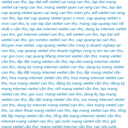
viettel can tho
,
lap dat wifi viettel cai rang can tho
,
lap dat mang
viettel cai rang can tho
,
mang viettel quan cai rang can tho
,
lap dat
cap quang viettel quan cai rang can tho mien phi
,
wifi viettel cai rang
can tho
,
lap dat cap quang viettel quan o mon
,
cap quang viettel o
mon can tho
,
tu van lap dat viettel can tho
,
mạng cáp quang nào tốt
nhất o cần thơ
,
lap dat internet viettel can tho
,
dang ky internet viettel
can tho
,
goi internet viettel can tho
,
wifi viettel can tho
,
lap dat wifi
viettel can tho
,
goi combo viettel can tho
,
cap quang tai can tho
,
khuyen mai viettel
,
cap quang viettel cho cong ty doanh nghiep tai
can tho
,
cap quang viettel cho doanh nghiep cong ty lon tai can tho
,
cac goi cuoc cap quang Mạng internet viettel cần thơ
,
mạng viettel
cần thơ
,
lắp đặt mạng viettel cần thơ
,
lap dat mang internet viettel
can tho
,
dang ky mang internet viettel can tho
,
dang ky mang viettel
can tho
,
lắp đặt mạng internet viettel cần thơ
,
lắp mang viettel cần
thơ
,
hòa mạng internet viettel cần thơ
,
hoa mang internet viettel can
tho
,
hoa mang viettel can tho
,
đăng ký mạng viettel cần thơ
,
đăng ký
mạng internet viettel cần thơ
,
nối mạng viettel cần thơ
,
lap mang
viettel can tho
,
goi cuoc mang viettel can tho
,
dang ky lap mang
viettel can tho
,
lắp đặt mang viettel cần thơ
,
noi mang internet viettel
can tho
,
dang ky internet mang viettel can tho
,
nha mang viettel can
tho
,
so dien thoai mang viettel can tho
,
lap mang viettel can tho
,
tổng
đài lắp mạng viettel cần thơ
,
tổng đài mạng internet viettel cần thơ
,
internet mang viettel can tho
,
gói cước mạng viettel cần thơ
,
gói
mạng viettel cần thơ
,
mạng viettel internet cần thơ
,
các gói cước