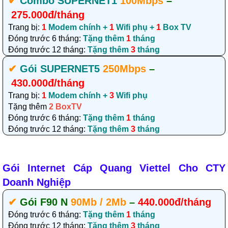
✔‎
Combo SUPERNET1
100Mbps
–
275.000đ/tháng
Trang bị:
1
Modem chính +
1
Wifi phụ +
1
Box TV
Đóng trước 6 tháng:
Tặng thêm
1
tháng
Đóng trước 12 tháng:
Tặng thêm
3
tháng
✔‎
Gói SUPERNET5
250Mbps
–
430.000đ/tháng
Trang bị:
1
Modem chính +
3
Wifi phụ
Tặng thêm
2 BoxTV
Đóng trước 6 tháng:
Tặng thêm
1
tháng
Đóng trước 12 tháng:
Tặng thêm
3
tháng
Gói Internet Cáp Quang Viettel Cho CTY
Doanh Nghiệp
✔‎
Gói F90 N
90Mb / 2Mb
–
440.000đ/tháng
Đóng trước 6 tháng:
Tặng thêm
1
tháng
Đóng trước 12 tháng:
Tặng thêm
3
tháng