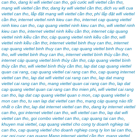
can tho
,
dang ki wifi viettel can tho
,
gói cước wifi viettel cần thơ
,
mạng wifi viettel cần thơ
,
dang ky wifi viettel cần thơ
,
dich vu wifi cua
viettel can tho
,
lắp đặt mạng wifi viettel cần thơ
,
phí lắp đặt wifi viettel
cần thơ
,
internet viettel ninh kieu can tho
,
internet cap quang viettel
ninh kieu can tho
,
cap quang viettel ninh kieu can tho
,
wifi viettel ninh
kieu can tho
,
internet viettel ninh kiều cần thơ
,
internet cáp quang
viettel ninh kiều cần thơ
,
cáp quang viettel ninh kiều cần thơ
,
wifi
viettel ninh kiều cần thơ
,
internet viettel binh thuy can tho
,
internet
cap quang viettel binh thuy can tho
,
cap quang viettel binh thuy can
tho
,
wifi viettel binh thuy can tho
,
internet viettel bình thủy cần thơ
,
internet cáp quang viettel bình thủy cần thơ
,
cáp quang viettel bình
thủy cần thơ
,
wifi viettel bình thủy cần thơ
,
lap dat cap quang viettel
quan cai rang
,
cap quang viettel cai rang can tho
,
cap quang internet
viettel can tho
,
lap dat wifi viettel cai rang can tho
,
lap dat mang
viettel cai rang can tho
,
mang viettel quan cai rang can tho
,
lap dat
cap quang viettel quan cai rang can tho mien phi
,
wifi viettel cai rang
can tho
,
lap dat cap quang viettel quan o mon
,
cap quang viettel o
mon can tho
,
tu van lap dat viettel can tho
,
mạng cáp quang nào tốt
nhất o cần thơ
,
lap dat internet viettel can tho
,
dang ky internet viettel
can tho
,
goi internet viettel can tho
,
wifi viettel can tho
,
lap dat wifi
viettel can tho
,
goi combo viettel can tho
,
cap quang tai can tho
,
khuyen mai viettel
,
cap quang viettel cho cong ty doanh nghiep tai
can tho
,
cap quang viettel cho doanh nghiep cong ty lon tai can tho
,
cac goi cuoc cap quang Mạng internet viettel cần thơ
,
mạng viettel