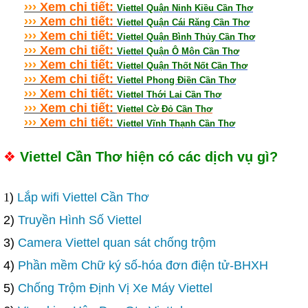
›
›
›
Xem chi tiết:
Viettel Quận Ninh Kiều Cần Thơ
›
›
›
Xem chi tiết:
Viettel Quận Cái Răng Cần Thơ
›
›
›
Xem chi tiết:
Viettel Quận Bình Thủy Cần Thơ
›
›
›
Xem chi tiết:
Viettel Quận Ô Môn Cần Thơ
›
›
›
Xem chi tiết:
Viettel Quận Thốt Nốt Cần Thơ
›
›
›
Xem chi tiết:
Viettel Phong Điền Cần Thơ
›
›
›
Xem chi tiết:
Viettel Thới Lai Cần Thơ
›
›
›
Xem chi tiết:
Viettel Cờ Đỏ Cần Thơ
›
›
›
Xem chi tiết:
Viettel Vĩnh Thạnh Cần Thơ
❖
Viettel Cần Thơ hiện có các dịch vụ gì?
1
)
Lắp wifi Viettel Cần Thơ
2)
Truyền Hình Số Viettel
3)
Camera Viettel quan sát chống trộm
4)
Phần mềm Chữ ký số-hóa đơn điện tử-BHXH
5)
Chống Trộm Định Vị Xe Máy Viettel