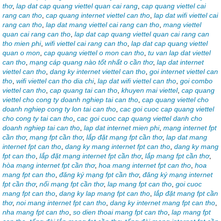
thơ
,
lap dat cap quang viettel quan cai rang
,
cap quang viettel cai
rang can tho
,
cap quang internet viettel can tho
,
lap dat wifi viettel cai
rang can tho
,
lap dat mang viettel cai rang can tho
,
mang viettel
quan cai rang can tho
,
lap dat cap quang viettel quan cai rang can
tho mien phi
,
wifi viettel cai rang can tho
,
lap dat cap quang viettel
quan o mon
,
cap quang viettel o mon can tho
,
tu van lap dat viettel
can tho
,
mạng cáp quang nào tốt nhất o cần thơ
,
lap dat internet
viettel can tho
,
dang ky internet viettel can tho
,
goi internet viettel can
tho
,
wifi viettel can tho dia chi
,
lap dat wifi viettel can tho
,
goi combo
viettel can tho
,
cap quang tai can tho
,
khuyen mai viettel
,
cap quang
viettel cho cong ty doanh nghiep tai can tho
,
cap quang viettel cho
doanh nghiep cong ty lon tai can tho
,
cac goi cuoc cap quang viettel
cho cong ty tai can tho
,
cac goi cuoc cap quang viettel danh cho
doanh nghiep tai can tho
,
lap dat internet mien phi
,
mạng internet fpt
cần thơ
,
mạng fpt cần thơ
,
lắp đặt mạng fpt cần thơ
,
lap dat mang
internet fpt can tho
,
dang ky mang internet fpt can tho
,
dang ky mang
fpt can tho
,
lắp đặt mạng internet fpt cần thơ
,
lắp mang fpt cần thơ
,
hòa mạng internet fpt cần thơ
,
hoa mang internet fpt can tho
,
hoa
mang fpt can tho
,
đăng ký mạng fpt cần thơ
,
đăng ký mạng internet
fpt cần thơ
,
nối mạng fpt cần thơ
,
lap mang fpt can tho
,
goi cuoc
mang fpt can tho
,
dang ky lap mang fpt can tho
,
lắp đặt mang fpt cần
thơ
,
noi mang internet fpt can tho
,
dang ky internet mang fpt can tho
,
nha mang fpt can tho
,
so dien thoai mang fpt can tho
,
lap mang fpt