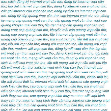
thơ
,
cách đăng ký internet vnpt cần thơ
,
đang ký internet vnpt cần
thơ
,
lap dat internet vnpt can tho
,
dang ky internet cua vnpt can tho
,
các gói internet của vnpt cần thơ
,
dang ky dich vu internet vnpt can
tho
,
đăng ký cáp quang vnpt cần thơ
,
cap internet vnpt can tho
,
dang
ky mang cap quang vnpt can tho
,
cáp quang vnpt cần thơ
,
vnpt cap
quang khuyen mai can tho
,
lắp đặt mạng cáp quang vnpt cần thơ
,
mang vnpt cap quang can tho
,
khuyến mãi cáp quang vnpt cần thơ
,
mạng cap quang vnpt can tho
,
lắp internet cáp quang vnpt cần thơ
,
mang cap quang vnpt can tho
,
wifi vnpt can tho
,
lắp đặt wifi vnpt cần
thơ
,
lắp wifi vnpt cần thơ
,
mang wifi vnpt can tho
,
lắp mạng wifi vnpt
cần thơ
,
modem wifi vnpt can tho
,
đăng ký wifi vnpt cần thơ
,
lap dat
wifi vnpt can tho
,
vnpt wifi can tho
,
dang ki wifi vnpt can tho
,
gói cước
wifi vnpt cần thơ
,
mạng wifi vnpt cần thơ
,
dang ky wifi vnpt cần thơ
,
dich vu wifi cua vnpt can tho
,
lắp đặt mạng wifi vnpt cần thơ
,
phí lắp
đặt wifi vnpt cần thơ
,
internet vnpt ninh kieu can tho
,
internet cap
quang vnpt ninh kieu can tho
,
cap quang vnpt ninh kieu can tho
,
wifi
vnpt ninh kieu can tho
,
internet vnpt ninh kiều cần thơ
,
viettel thới lai
,
lắp wifi viettel thới lai
,
internet viettel thới lai
,
internet cáp quang vnpt
ninh kiều cần thơ
,
cáp quang vnpt ninh kiều cần thơ
,
wifi vnpt ninh
kiều cần thơ
,
internet vnpt binh thuy can tho
,
internet cap quang vnpt
binh thuy can tho
,
cap quang vnpt binh thuy can tho
,
wifi vnpt binh
thuy can tho
,
internet vnpt bình thủy cần thơ
,
internet cáp quang vnpt
bình thủy cần thơ
,
cáp quang vnpt bình thủy cần thơ
,
wifi vnpt bình
thủy cần thơ
,
lap dat cap quang vnpt quan cai rang
,
cap quang vnpt