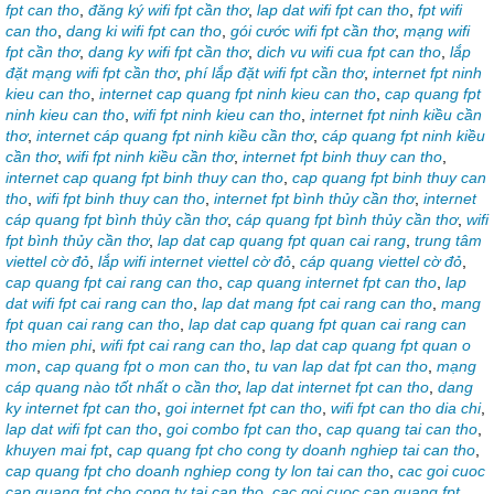
fpt can tho
,
đăng ký wifi fpt cần thơ
,
lap dat wifi fpt can tho
,
fpt wifi
can tho
,
dang ki wifi fpt can tho
,
gói cước wifi fpt cần thơ
,
mạng wifi
fpt cần thơ
,
dang ky wifi fpt cần thơ
,
dich vu wifi cua fpt can tho
,
lắp
đặt mạng wifi fpt cần thơ
,
phí lắp đặt wifi fpt cần thơ
,
internet fpt ninh
kieu can tho
,
internet cap quang fpt ninh kieu can tho
,
cap quang fpt
ninh kieu can tho
,
wifi fpt ninh kieu can tho
,
internet fpt ninh kiều cần
thơ
,
internet cáp quang fpt ninh kiều cần thơ
,
cáp quang fpt ninh kiều
cần thơ
,
wifi fpt ninh kiều cần thơ
,
internet fpt binh thuy can tho
,
internet cap quang fpt binh thuy can tho
,
cap quang fpt binh thuy can
tho
,
wifi fpt binh thuy can tho
,
internet fpt bình thủy cần thơ
,
internet
cáp quang fpt bình thủy cần thơ
,
cáp quang fpt bình thủy cần thơ
,
wifi
fpt bình thủy cần thơ
,
lap dat cap quang fpt quan cai rang
,
trung tâm
viettel cờ đỏ
,
lắp wifi internet viettel cờ đỏ
,
cáp quang viettel cờ đỏ
,
cap quang fpt cai rang can tho
,
cap quang internet fpt can tho
,
lap
dat wifi fpt cai rang can tho
,
lap dat mang fpt cai rang can tho
,
mang
fpt quan cai rang can tho
,
lap dat cap quang fpt quan cai rang can
tho mien phi
,
wifi fpt cai rang can tho
,
lap dat cap quang fpt quan o
mon
,
cap quang fpt o mon can tho
,
tu van lap dat fpt can tho
,
mạng
cáp quang nào tốt nhất o cần thơ
,
lap dat internet fpt can tho
,
dang
ky internet fpt can tho
,
goi internet fpt can tho
,
wifi fpt can tho dia chi
,
lap dat wifi fpt can tho
,
goi combo fpt can tho
,
cap quang tai can tho
,
khuyen mai fpt
,
cap quang fpt cho cong ty doanh nghiep tai can tho
,
cap quang fpt cho doanh nghiep cong ty lon tai can tho
,
cac goi cuoc
cap quang fpt cho cong ty tai can tho
,
cac goi cuoc cap quang fpt