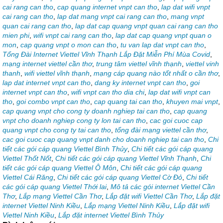
cai rang can tho
,
cap quang internet vnpt can tho
,
lap dat wifi vnpt
cai rang can tho
,
lap dat mang vnpt cai rang can tho
,
mang vnpt
quan cai rang can tho
,
lap dat cap quang vnpt quan cai rang can tho
mien phi
,
wifi vnpt cai rang can tho
,
lap dat cap quang vnpt quan o
mon
,
cap quang vnpt o mon can tho
,
tu van lap dat vnpt can tho
,
Tổng Đài Internet Viettel Vĩnh Thạnh Lắp Đặt Miễn Phí Mùa Covid
,
mạng internet viettel cần thơ
,
trung tâm viettel vĩnh thạnh
,
viettel vinh
thanh
,
wifi viettel vĩnh thạnh
,
mạng cáp quang nào tốt nhất o cần thơ
,
lap dat internet vnpt can tho
,
dang ky internet vnpt can tho
,
goi
internet vnpt can tho
,
wifi vnpt can tho dia chi
,
lap dat wifi vnpt can
tho
,
goi combo vnpt can tho
,
cap quang tai can tho
,
khuyen mai vnpt
,
cap quang vnpt cho cong ty doanh nghiep tai can tho
,
cap quang
vnpt cho doanh nghiep cong ty lon tai can tho
,
cac goi cuoc cap
quang vnpt cho cong ty tai can tho
,
tổng đài mạng viettel cần thơ
,
cac goi cuoc cap quang vnpt danh cho doanh nghiep tai can tho
,
Chi
tiết các gói cáp quang Viettel Bình Thủy
,
Chi tiết các gói cáp quang
Viettel Thốt Nốt
,
Chi tiết các gói cáp quang Viettel Vĩnh Thạnh
,
Chi
tiết các gói cáp quang Viettel Ô Môn
,
Chi tiết các gói cáp quang
Viettel Cái Răng
,
Chi tiết các gói cáp quang Viettel Cờ Đỏ
,
Chi tiết
các gói cáp quang Viettel Thới lai
,
Mô tả các gói internet Viettel Cần
Thơ
,
Lắp mạng Viettel Cần Thơ
,
Lắp đặt wifi Viettel Cần Thơ
,
Lắp đặt
internet Viettel Ninh Kiều
,
Lắp mạng Viettel Ninh Kiều
,
Lắp đặt wifi
Viettel Ninh Kiều
,
Lắp đặt internet Viettel Bình Thủy