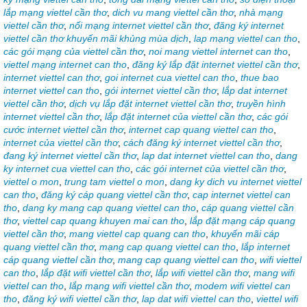
lắp mạng viettel cần thơ
,
dich vu mang viettel cần thơ
,
nhà mạng
viettel cần thơ
,
nối mạng internet viettel cần thơ
,
đăng ký internet
viettel cần thơ khuyến mãi khủng mùa dịch
,
lap mạng viettel can tho
,
các gói mạng của viettel cần thơ
,
noi mang viettel internet can tho
,
viettel mạng internet can tho
,
đăng ký lắp đặt internet viettel cần thơ
,
internet viettel can thơ
,
goi internet cua viettel can tho
,
thue bao
internet viettel can tho
,
gói internet viettel cần thơ
,
lắp dat internet
viettel cần thơ
,
dịch vụ lắp đặt internet viettel cần thơ
,
truyền hình
internet viettel cần thơ
,
lắp đặt internet của viettel cần thơ
,
các gói
cước internet viettel cần thơ
,
internet cap quang viettel can tho
,
internet của viettel cần thơ
,
cách đăng ký internet viettel cần thơ
,
đang ký internet viettel cần thơ
,
lap dat internet viettel can tho
,
dang
ky internet cua viettel can tho
,
các gói internet của viettel cần thơ
,
viettel o mon
,
trung tam viettel o mon
,
dang ky dich vu internet viettel
can tho
,
đăng ký cáp quang viettel cần thơ
,
cap internet viettel can
tho
,
dang ky mang cap quang viettel can tho
,
cáp quang viettel cần
thơ
,
viettel cap quang khuyen mai can tho
,
lắp đặt mạng cáp quang
viettel cần thơ
,
mang viettel cap quang can tho
,
khuyến mãi cáp
quang viettel cần thơ
,
mạng cap quang viettel can tho
,
lắp internet
cáp quang viettel cần thơ
,
mang cap quang viettel can tho
,
wifi viettel
can tho
,
lắp đặt wifi viettel cần thơ
,
lắp wifi viettel cần thơ
,
mang wifi
viettel can tho
,
lắp mạng wifi viettel cần thơ
,
modem wifi viettel can
tho
,
đăng ký wifi viettel cần thơ
,
lap dat wifi viettel can tho
,
viettel wifi