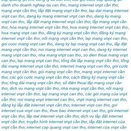
danh cho doanh nghiep tai can tho
,
mạng internet vnpt cần thơ
,
mạng vnpt cần thơ
,
lắp đặt mạng vnpt cần thơ
,
lap dat mang internet
vnpt can tho
,
dang ky mang internet vnpt can tho
,
dang ky mang
vnpt can tho
,
lắp đặt mạng internet vnpt cần thơ
,
lắp mang vnpt cần
thơ
,
hòa mạng internet vnpt cần thơ
,
hoa mang internet vnpt can tho
,
hoa mang vnpt can tho
,
đăng ký mạng vnpt cần thơ
,
đăng ký mạng
internet vnpt cần thơ
,
nối mạng vnpt cần thơ
,
lap mang vnpt can tho
,
goi cuoc mang vnpt can tho
,
dang ky lap mang vnpt can tho
,
lắp đặt
mang vnpt cần thơ
,
noi mang internet vnpt can tho
,
dang ky internet
mang vnpt can tho
,
nha mang vnpt can tho
,
so dien thoai mang vnpt
can tho
,
lap mang vnpt can tho
,
tổng đài lắp mạng vnpt cần thơ
,
tổng
đài mạng internet vnpt cần thơ
,
internet mang vnpt can tho
,
gói cước
mạng vnpt cần thơ
,
gói mạng vnpt cần thơ
,
mạng vnpt internet cần
thơ
,
các gói cước mạng vnpt cần thơ
,
cách đăng ký mạng vnpt cần
thơ
,
tổng đài mạng vnpt cần thơ
,
số điện thoại lắp mạng vnpt cần
thơ
,
dich vu mang vnpt cần thơ
,
nhà mạng vnpt cần thơ
,
nối mạng
internet vnpt cần thơ
,
lap mạng vnpt can tho
,
các gói mạng của vnpt
cần thơ
,
noi mang vnpt internet can tho
,
vnpt mạng internet can tho
,
đăng ký lắp đặt internet vnpt cần thơ
,
internet vnpt can thơ
,
goi
internet cua vnpt can tho
,
thue bao internet vnpt can tho
,
gói internet
vnpt cần thơ
,
lắp dat internet vnpt cần thơ
,
dịch vụ lắp đặt internet
vnpt cần thơ
,
truyền hình internet vnpt cần thơ
,
lắp đặt internet của
vnpt cần thơ
,
internet cap quang vnpt can tho
,
internet của vnpt cần