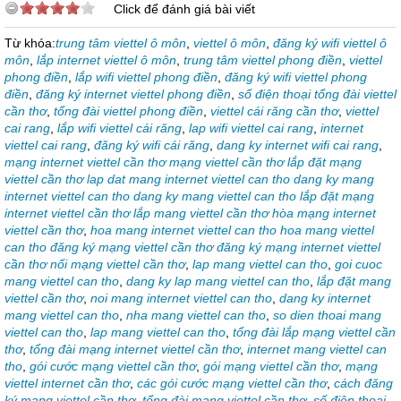
Click để đánh giá bài viết
Từ khóa:
trung tâm viettel ô môn
,
viettel ô môn
,
đăng ký wifi viettel ô
môn
,
lắp internet viettel ô môn
,
trung tâm viettel phong điền
,
viettel
phong điền
,
lắp wifi viettel phong điền
,
đăng ký wifi viettel phong
điền
,
đăng ký internet viettel phong điền
,
số điện thoại tổng đài viettel
cần thơ
,
tổng đài viettel phong điền
,
viettel cái răng cần thơ
,
viettel
cai rang
,
lắp wifi viettel cái răng
,
lap wifi viettel cai rang
,
internet
viettel cai rang
,
đăng ký wifi cái răng
,
dang ky internet wifi cai rang
,
mạng internet viettel cần thơ mạng viettel cần thơ lắp đặt mạng
viettel cần thơ lap dat mang internet viettel can tho dang ky mang
internet viettel can tho dang ky mang viettel can tho lắp đặt mạng
internet viettel cần thơ lắp mang viettel cần thơ hòa mạng internet
viettel cần thơ
,
hoa mang internet viettel can tho hoa mang viettel
can tho đăng ký mạng viettel cần thơ đăng ký mạng internet viettel
cần thơ nối mạng viettel cần thơ
,
lap mang viettel can tho
,
goi cuoc
mang viettel can tho
,
dang ky lap mang viettel can tho
,
lắp đặt mang
viettel cần thơ
,
noi mang internet viettel can tho
,
dang ky internet
mang viettel can tho
,
nha mang viettel can tho
,
so dien thoai mang
viettel can tho
,
lap mang viettel can tho
,
tổng đài lắp mạng viettel cần
thơ
,
tổng đài mạng internet viettel cần thơ
,
internet mang viettel can
tho
,
gói cước mạng viettel cần thơ
,
gói mạng viettel cần thơ
,
mạng
viettel internet cần thơ
,
các gói cước mạng viettel cần thơ
,
cách đăng
ký mạng viettel cần thơ
,
tổng đài mạng viettel cần thơ
,
số điện thoại