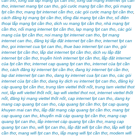
can tho
,
tổng đài lắp mạng fpt cần thơ
,
tổng đài mạng internet fpt cần
thơ
,
internet mang fpt can tho
,
gói cước mạng fpt cần thơ
,
gói mạng
fpt cần thơ
,
mạng fpt internet cần thơ
,
các gói cước mạng fpt cần thơ
,
cách đăng ký mạng fpt cần thơ
,
tổng đài mạng fpt cần thơ
,
số điện
thoại lắp mạng fpt cần thơ
,
dich vu mang fpt cần thơ
,
nhà mạng fpt
cần thơ
,
nối mạng internet fpt cần thơ
,
lap mạng fpt can tho
,
các gói
mạng của fpt cần thơ
,
noi mang fpt internet can tho
,
fpt mạng
internet can tho
,
đăng ký lắp đặt internet fpt cần thơ
,
internet fpt can
thơ
,
goi internet cua fpt can tho
,
thue bao internet fpt can tho
,
gói
internet fpt cần thơ
,
lắp dat internet fpt cần thơ
,
dịch vụ lắp đặt
internet fpt cần thơ
,
truyền hình internet fpt cần thơ
,
lắp đặt internet
của fpt cần thơ
,
internet cap quang fpt can tho
,
internet của fpt cần
thơ
,
cách đăng ký internet fpt cần thơ
,
đang ký internet fpt cần thơ
,
lap dat internet fpt can tho
,
dang ky internet cua fpt can tho
,
các gói
internet của fpt cần thơ
,
dang ky dich vu internet fpt can tho
,
đăng ký
cáp quang fpt cần thơ
,
trung tâm viettel thốt nốt
,
trung tam viettel thot
not
,
lắp wifi viettel thốt nốt
,
lap wifi viettel thot not
,
internet viettel thốt
nốt
,
đăng ký mạng viettel thốt nốt
,
cap internet fpt can tho
,
dang ky
mang cap quang fpt can tho
,
cáp quang fpt cần thơ
,
fpt cap quang
khuyen mai can tho
,
lắp đặt mạng cáp quang fpt cần thơ
,
mang fpt
cap quang can tho
,
khuyến mãi cáp quang fpt cần thơ
,
mạng cap
quang fpt can tho
,
lắp internet cáp quang fpt cần thơ
,
mang cap
quang fpt can tho
,
wifi fpt can tho
,
lắp đặt wifi fpt cần thơ
,
lắp wifi fpt
cần thơ
,
mang wifi fpt can tho
,
lắp mạng wifi fpt cần thơ
,
modem wifi