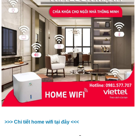
>
>
> Chi tiết home wifi tại đây
<
<
<