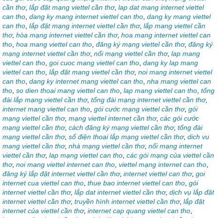
cần thơ
,
lắp đặt mạng viettel cần thơ
,
lap dat mang internet viettel
can tho
,
dang ky mang internet viettel can tho
,
dang ky mang viettel
can tho
,
lắp đặt mạng internet viettel cần thơ
,
lắp mang viettel cần
thơ
,
hòa mạng internet viettel cần thơ
,
hoa mang internet viettel can
tho
,
hoa mang viettel can tho
,
đăng ký mạng viettel cần thơ
,
đăng ký
mạng internet viettel cần thơ
,
nối mạng viettel cần thơ
,
lap mang
viettel can tho
,
goi cuoc mang viettel can tho
,
dang ky lap mang
viettel can tho
,
lắp đặt mang viettel cần thơ
,
noi mang internet viettel
can tho
,
dang ky internet mang viettel can tho
,
nha mang viettel can
tho
,
so dien thoai mang viettel can tho
,
lap mang viettel can tho
,
tổng
đài lắp mạng viettel cần thơ
,
tổng đài mạng internet viettel cần thơ
,
internet mang viettel can tho
,
gói cước mạng viettel cần thơ
,
gói
mạng viettel cần thơ
,
mạng viettel internet cần thơ
,
các gói cước
mạng viettel cần thơ
,
cách đăng ký mạng viettel cần thơ
,
tổng đài
mạng viettel cần thơ
,
số điện thoại lắp mạng viettel cần thơ
,
dich vu
mang viettel cần thơ
,
nhà mạng viettel cần thơ
,
nối mạng internet
viettel cần thơ
,
lap mạng viettel can tho
,
các gói mạng của viettel cần
thơ
,
noi mang viettel internet can tho
,
viettel mạng internet can tho
,
đăng ký lắp đặt internet viettel cần thơ
,
internet viettel can thơ
,
goi
internet cua viettel can tho
,
thue bao internet viettel can tho
,
gói
internet viettel cần thơ
,
lắp dat internet viettel cần thơ
,
dịch vụ lắp đặt
internet viettel cần thơ
,
truyền hình internet viettel cần thơ
,
lắp đặt
internet của viettel cần thơ
,
internet cap quang viettel can tho
,