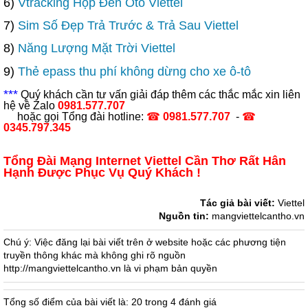
6)
Vtracking Hộp Đen Oto Viettel
7)
Sim Số Đẹp Trả Trước & Trả Sau Viettel
8)
Năng Lượng Mặt Trời Viettel
9)
Thẻ epass thu phí không dừng cho xe ô-tô
*
*
*
Quý khách cần tư vấn giải đáp thêm các thắc mắc xin liên
hệ về Zalo
0981.577.707
hoặc gọi Tổng đài hotline:
☎
0981.577.707
-
☎
0345.797.345
Tổng Đài Mạng Internet Viettel Cần Thơ Rất Hân
Hạnh Được Phục Vụ Quý Khách !
Tác giả bài viết:
Viettel
Nguồn tin:
mangviettelcantho.vn
Chú ý: Việc đăng lại bài viết trên ở website hoặc các phương tiện
truyền thông khác mà không ghi rõ nguồn
http://mangviettelcantho.vn là vi phạm bản quyền
Tổng số điểm của bài viết là: 20 trong 4 đánh giá