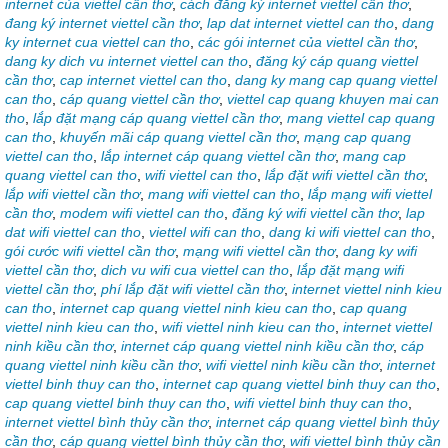
internet của viettel cần thơ
,
cách đăng ký internet viettel cần thơ
,
đang ký internet viettel cần thơ
,
lap dat internet viettel can tho
,
dang
ky internet cua viettel can tho
,
các gói internet của viettel cần thơ
,
dang ky dich vu internet viettel can tho
,
đăng ký cáp quang viettel
cần thơ
,
cap internet viettel can tho
,
dang ky mang cap quang viettel
can tho
,
cáp quang viettel cần thơ
,
viettel cap quang khuyen mai can
tho
,
lắp đặt mạng cáp quang viettel cần thơ
,
mang viettel cap quang
can tho
,
khuyến mãi cáp quang viettel cần thơ
,
mạng cap quang
viettel can tho
,
lắp internet cáp quang viettel cần thơ
,
mang cap
quang viettel can tho
,
wifi viettel can tho
,
lắp đặt wifi viettel cần thơ
,
lắp wifi viettel cần thơ
,
mang wifi viettel can tho
,
lắp mạng wifi viettel
cần thơ
,
modem wifi viettel can tho
,
đăng ký wifi viettel cần thơ
,
lap
dat wifi viettel can tho
,
viettel wifi can tho
,
dang ki wifi viettel can tho
,
gói cước wifi viettel cần thơ
,
mạng wifi viettel cần thơ
,
dang ky wifi
viettel cần thơ
,
dich vu wifi cua viettel can tho
,
lắp đặt mạng wifi
viettel cần thơ
,
phí lắp đặt wifi viettel cần thơ
,
internet viettel ninh kieu
can tho
,
internet cap quang viettel ninh kieu can tho
,
cap quang
viettel ninh kieu can tho
,
wifi viettel ninh kieu can tho
,
internet viettel
ninh kiều cần thơ
,
internet cáp quang viettel ninh kiều cần thơ
,
cáp
quang viettel ninh kiều cần thơ
,
wifi viettel ninh kiều cần thơ
,
internet
viettel binh thuy can tho
,
internet cap quang viettel binh thuy can tho
,
cap quang viettel binh thuy can tho
,
wifi viettel binh thuy can tho
,
internet viettel bình thủy cần thơ
,
internet cáp quang viettel bình thủy
cần thơ
,
cáp quang viettel bình thủy cần thơ
,
wifi viettel bình thủy cần