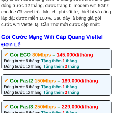
đóng trước 12 tháng, được trang bị modem wifi 5Ghz
cho tốc độ vượt trội. Mọi chi phí vật tư, thiết bị và công
lắp đặt được miễn 100%. Sau đây là bảng giá gói
cước wifi Viettel tại Cần Thơ mới được cập nhật:
Gói Cước Mạng Wifi Cáp Quang Viettel
Đơn Lẻ
✔‎
Gói ECO
80Mbps
–
145.000đ/tháng
Đóng trước 6 tháng:
Tặng thêm
1
tháng
Đóng trước 12 tháng:
Tặng thêm
3
tháng
✔‎
Gói Fast2
150Mbps
–
189.000đ/tháng
Đóng trước 6 tháng:
Tặng thêm
1
tháng
Đóng trước 12 tháng:
Tặng thêm
3
tháng
✔‎
Gói Fast3
250Mbps
–
229.000đ/tháng
Đóng trước 6 tháng:
Tặng thêm
1
tháng