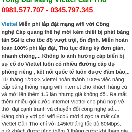
0981.577.707
-
0345.797.345
Viettel
Miễn phí lắp đặt mạng wifi
với Công
nghệ
Cáp quang
thế hệ mới kèm thiết bị phát
băng
tần 5GHz
cho tốc độ vượt trội, ổn định. Miễn hoàn
toàn
100%
phí lắp đặt, Thủ tục đăng ký đơn giản,
nhanh chóng,... Không lo ảnh hưởng cáp biển bị
sự cố do Viettel luôn có nhiều đường cáp dự
phòng riêng , kết nối quốc tế luôn được đảm bảo,..
Từ tháng 1/2023 Viettel hoàn thành 100% việc nâng
cấp băng thông mạng wifi internet cho khách hàng cũ
và mới lên thêm 1.5 lần nhưng giá không đổi. Ra mắt
thêm nhiều gói cước internet Viettel cho phù hợp với
thời đại cạnh tranh và chuyển đổi công nghệ số,...
Đáng chú ý với gói wifi Eco5 mới được ra mắt của
Viettel Cần Thơ chỉ với 145k/tháng tốc độ 80Mbps,
quý khách được tặng thêm 3 tháng cước khi tham gia