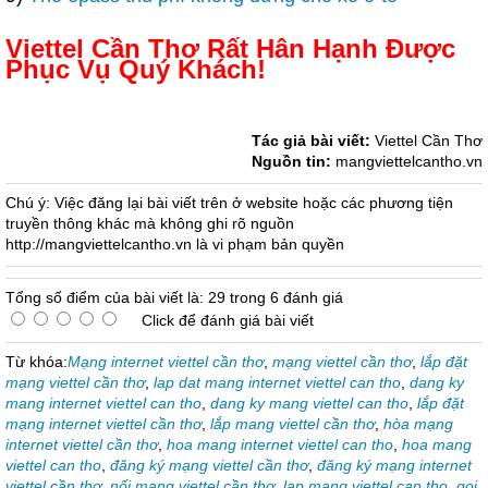
Viettel Cần Thơ Rất Hân Hạnh Được
Phục Vụ Quý Khách!
Tác giả bài viết:
Viettel Cần Thơ
Nguồn tin:
mangviettelcantho.vn
Chú ý: Việc đăng lại bài viết trên ở website hoặc các phương tiện
truyền thông khác mà không ghi rõ nguồn
http://mangviettelcantho.vn là vi phạm bản quyền
Tổng số điểm của bài viết là: 29 trong 6 đánh giá
Click để đánh giá bài viết
Từ khóa:
Mạng internet viettel cần thơ
,
mạng viettel cần thơ
,
lắp đặt
mạng viettel cần thơ
,
lap dat mang internet viettel can tho
,
dang ky
mang internet viettel can tho
,
dang ky mang viettel can tho
,
lắp đặt
mạng internet viettel cần thơ
,
lắp mang viettel cần thơ
,
hòa mạng
internet viettel cần thơ
,
hoa mang internet viettel can tho
,
hoa mang
viettel can tho
,
đăng ký mạng viettel cần thơ
,
đăng ký mạng internet
viettel cần thơ
,
nối mạng viettel cần thơ
,
lap mang viettel can tho
,
goi