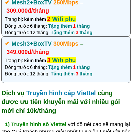
✔‎
Mesh2+BoxTV
250Mbps
–
309.000đ/tháng
2
Wifi phụ
Trang bị:
kèm thêm
Đóng trước 6 tháng:
Tặng thêm
1
tháng
Đóng trước 12 tháng:
Tặng thêm
3
tháng
✔‎
Mesh3+BoxTV
300Mbps
–
349.000đ/tháng
3
Wifi phụ
Trang bị:
kèm thêm
Đóng trước 6 tháng:
Tặng thêm
1
tháng
Đóng trước 12 tháng:
Tặng thêm
3
tháng
Dịch vụ
Truyền hình cáp Viettel
cũng
được ưu tiên khuyễn mãi với nhiều gói
mới chỉ 10k/tháng
1)
Truyền hình số Viettel
với độ nét cao sẽ mang lại
cho Quý Khách những giây phút thư giản tuyệt vời bên