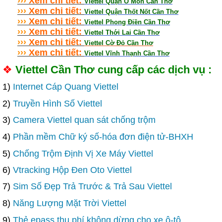
›
›
›
Xem chi tiết:
Viettel Quận Ô Môn Cần Thơ
›
›
›
Xem chi tiết:
Viettel Quận Thốt Nốt Cần Thơ
›
›
›
Xem chi tiết:
Viettel Phong Điền Cần Thơ
›
›
›
Xem chi tiết:
Viettel Thới Lai Cần Thơ
›
›
›
Xem chi tiết:
Viettel Cờ Đỏ Cần Thơ
›
›
›
Xem chi tiết:
Viettel Vĩnh Thạnh Cần Thơ
❖
Viettel Cần Thơ cung cấp các dịch vụ :
1)
Internet Cáp Quang Viettel
2)
Truyền Hình Số Viettel
3)
Camera Viettel quan sát chống trộm
4)
Phần mềm Chữ ký số-hóa đơn điện tử-BHXH
5)
Chống Trộm Định Vị Xe Máy Viettel
6)
Vtracking Hộp Đen Oto Viettel
7)
Sim Số Đẹp Trả Trước & Trả Sau Viettel
8)
Năng Lượng Mặt Trời Viettel
9)
Thẻ epass thu phí không dừng cho xe ô-tô