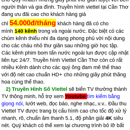
người thân và gia đình. Truyền hình viettel tại Cần Thơ
đang ưu đãi cao cho khách hàng giá
54.000đ/tháng
chỉ
khách hàng đã có cho
mình
140 kênh
trong và ngoài nước. Đặc biệt có các
chùm kênh thiếu nhi đa dạng phong phú vời nội dung
cho các cháu nhỏ thư giãn sau những giờ học tập.
Các kênh phim bom tấn nước ngoài lun được cập nhật
liên tục 24/7. Truyền hình Viettel Cần Thơ còn có rất
nhiều Kênh dành cho các quý ông đam mê thể thao
với độ nét cao chuẩn HD+ cho những giây phút thăng
hoa cùng thể thao.
2)
Truyền Hình Số Viettel
sẽ biến TV thường thành
TV thông minh, hỗ trợ xem
Youtube
tìm kiếm bằng
giọng nói
, lướt web, đọc báo, nghe nhạc,.v.v.. Đầu thu
Viettel TV được trang bị cấu hình cao cho tốc độ xử lý
nhanh, rõ, chuẩn âm thanh 5.1, độ phân giải
4K
siêu
nét. Quý khách có thể xem lại chương trình bỏ lỡ bất